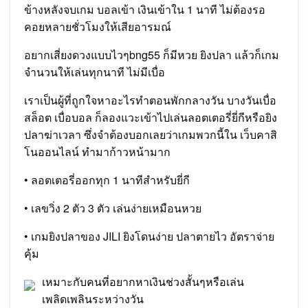
ข้างหลังจบเกม บอลเข้า เงินเข้าใน 1 นาที ไม่ต้องรอ
คอยหลายชั่วโมงให้เสียอารมณ์
อยากเสี่ยงดวงแบบไวๆbng55 ก็มีหวย ยิงปลา แล้วก็เกม
จำนวนให้เล่นทุกนาที ไม่มีเบื่อ
เราเป็นผู้ที่ถูกใจหาอะไรทำตอนพักกลางวัน บางวันเบื่อ
สล็อต เบื่อบอล ก็ลองแวะเข้าไปเล่นลอตเตอรี่ยี่กีหรือยิง
ปลาฆ่าเวลา ซึ่งจำต้องบอกเลยว่าเกมพวกนี้ใน เว็บคาสิ
โนออนไลน์ ทำมาก้าวหน้ามาก
• ลอตเตอรี่ออกทุก 1 นาทีสำหรับยี่กี
• เลขวิ่ง 2 ตัว 3 ตัว เล่นง่ายเหมือนหวย
• เกมยิงปลาของ JILI ยิงโดนง่าย ปลาตายไว อัตราจ่าย
คุ้ม
เหมาะกับคนที่อยากหาเงินช่วงสั้นๆหรือเล่น
เพลิดเพลินระหว่างวัน