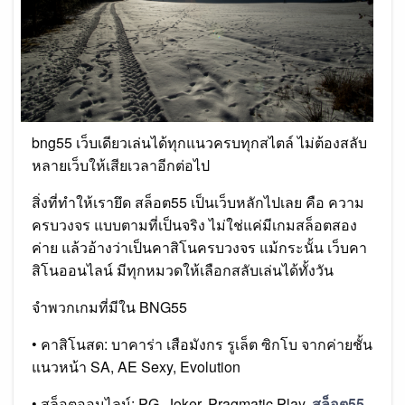
bng55 เว็บเดียวเล่นได้ทุกแนวครบทุกสไตล์ ไม่ต้องสลับ
หลายเว็บให้เสียเวลาอีกต่อไป
สิ่งที่ทำให้เรายึด สล็อต55 เป็นเว็บหลักไปเลย คือ ความ
ครบวงจร แบบตามที่เป็นจริง ไม่ใช่แค่มีเกมสล็อตสอง
ค่าย แล้วอ้างว่าเป็นคาสิโนครบวงจร แม้กระนั้น เว็บคา
สิโนออนไลน์ มีทุกหมวดให้เลือกสลับเล่นได้ทั้งวัน
จำพวกเกมที่มีใน BNG55
• คาสิโนสด: บาคาร่า เสือมังกร รูเล็ต ซิกโบ จากค่ายชั้น
แนวหน้า SA, AE Sexy, Evolution
• สล็อตออนไลน์: PG, Joker, Pragmatic Play,
สล็อต55