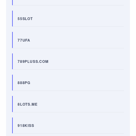
55SLOT
77UFA
789PLUSS.COM
888PG
8LOTS.ME
918KISS