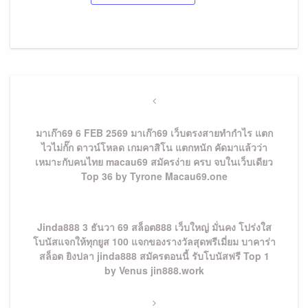
แนะแนว
เรื่อง
Previous
Post
มาเก๊า69 6 FEB 2569 มาเก๊า69 เว็บตรงสายทำกำไร แตก
ไวไม่กั๊ก ดาวน์โหลด เกมคาสิโน แตกหนัก คัดมาแล้วว่า
เหมาะกับคนไทย macau69 สมัครง่าย ครบ จบในเว็บเดียว
Top 36 by Tyrone Macau69.one
Next
Jinda888 3 ธันวา 69 สล็อต888 เว็บใหญ่ มั่นคง โปร่งใส
Post
โบนัสแจกให้ทุกยูส 100 แจกของรางวัลสุดพรีเมี่ยม บาคาร่า
สล็อต ยิงปลา jinda888 สมัครตอนนี้ รับโบนัสฟรี Top 1
by Venus jin888.work