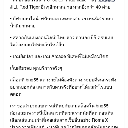
JILI, Red Tiger อื่นๆอีกมากมาย มากยิ่งกว่า 40 ค่าย
• กีฬาออนไลน์: พนันบอล แทงบาส มวย เทนนิส ราคา
น้ำดีมากมาย
• สลากกินแบ่งออนไลน์: ไทย ลาว ฮานอย ยี่กี ครบแบบ
ไม่ต้องออกไปพบเว็บไซต์อื่น
• เกมยิงปลา และเกม Arcade พิเศษที่ไม่เหมือนใคร
เว็บเดียวจบ ทุกบริการจริงๆ
สล็อตที่ bng55 แตกง่ายไม่ต้องพึ่งดวง ระบบดีจนกระทั่ง
อยากบอกต่อ เหมาะกับคนจริงที่อยากได้ผลกำไรแบบ
ตลอด
เราขอเล่าประสบการณ์ที่พบกับเกมสล็อตใน bng55
ก่อนเลย เพราะนี่เป็นหมวดที่พวกเราถนัดที่สุด ตอนต้น
เลือกเล่นเกมเก่าที่เคยเล่นจากเว็บอื่นอย่าง Roma X
ปรากฏว่าเพียงแต่ 5 นาทีแรก โบนัสแตกหลักพันจากเบท