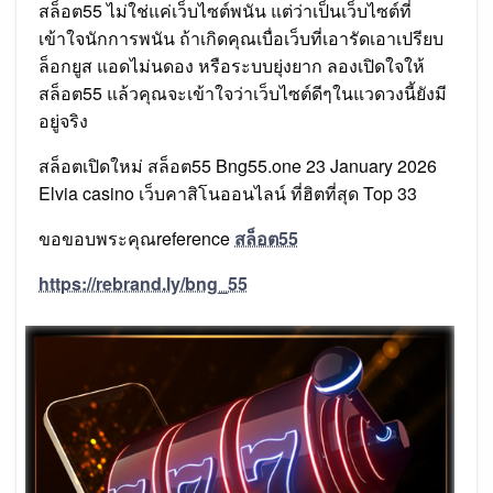
สล็อต55 ไม่ใช่แค่เว็บไซต์พนัน แต่ว่าเป็นเว็บไซต์ที่
เข้าใจนักการพนัน ถ้าเกิดคุณเบื่อเว็บที่เอารัดเอาเปรียบ
ล็อกยูส แอดไม่นดอง หรือระบบยุ่งยาก ลองเปิดใจให้
สล็อต55 แล้วคุณจะเข้าใจว่าเว็บไซต์ดีๆในแวดวงนี้ยังมี
อยู่จริง
สล็อตเปิดใหม่ สล็อต55 Bng55.one 23 January 2026
Elvia casino เว็บคาสิโนออนไลน์ ที่ฮิตที่สุด Top 33
ขอขอบพระคุณreference
สล็อต55
https://rebrand.ly/bng_55