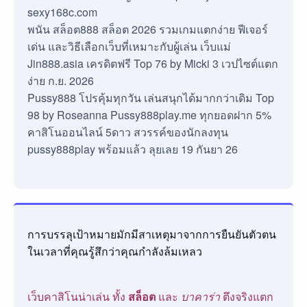
sexy168c.com
พนัน สล็อต888 สล็อต 2026 รวมเกมแตกง่าย ฟีเจอร์
เด่น และวิธีเลือกเว็บที่เหมาะกับผู้เล่น เว็บแม่
Jin888.asia เครดิตฟรี Top 76 by Micki 3 เวปไซต์แตก
ง่าย ก.ย. 2026
Pussy888 โปรคุ้มทุกวัน เล่นสนุกได้มากกว่าเดิม Top
98 by Roseanna Pussy888play.me ทุกยอดฝาก 5%
คาสิโนออนไลน์ 5ดาว สวรรค์ของนักลงทุน
pussy888play พร้อมแล้ว ลุยเลย 19 กันยา 26
การบรรลุเป้าหมายมักมีสาเหตุมาจากการยืนยันตัวตน
ในเวลาที่คุณรู้สึกว่าคุณกำลังล้มเหลว
เว็บคาสิโนน่าเล่น ทั้ง
สล็อต
และ
บาคาร่า
ตึงจริงแตก