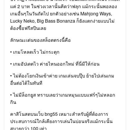
แค่ 2 บาท ในช่วงเวลานั้นคิดว่าฟลุก แม้กระนั้นพอลอง
เกมอื่นๆในวันถัดไป ยกตัวอย่างเช่น Mahjong Ways,
Lucky Neko, Big Bass Bonanza ก็ยังแตกง่ายแบบไม่
ต้องซื้อฟรีสปินเลย
ลักษณะเด่นของสล็อตตรงนี้คือ
• เกมโหลดเร็ว ไม่กระตุก
• เกมอัปเดตไว ค่ายไหนออกใหม่ ที่นี่มีให้ก่อน
• ไม่ต้องโยกเงินเข้าค่าย เกมเล่นจบปุ๊บ ย้ายไปเล่นเกม
อื่นต่อได้ในทันที
• ไม่มีล็อกยูส ทราบเลยว่าเกมหมุนแบบแฟร์ๆไม่หลอก
กิน
คาสิโนสดบนเว็บ bng55 เหมาะสำหรับผู้ที่ต้องการ
ประสบการณ์ใกล้เคียงการเล่นในบ่อนจริงแม้กระนั้น
สบายกว่า 100 เท่า