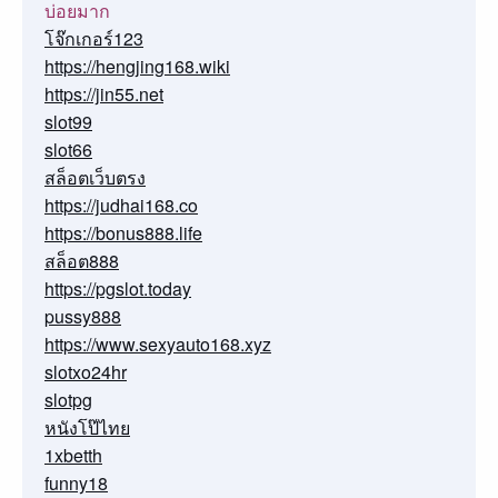
บ่อยมาก
โจ๊กเกอร์123
https://hengjing168.wiki
https://jin55.net
slot99
slot66
สล็อตเว็บตรง
https://judhai168.co
https://bonus888.life
สล็อต888
https://pgslot.today
pussy888
https://www.sexyauto168.xyz
slotxo24hr
slotpg
หนังโป๊ไทย
1xbetth
funny18