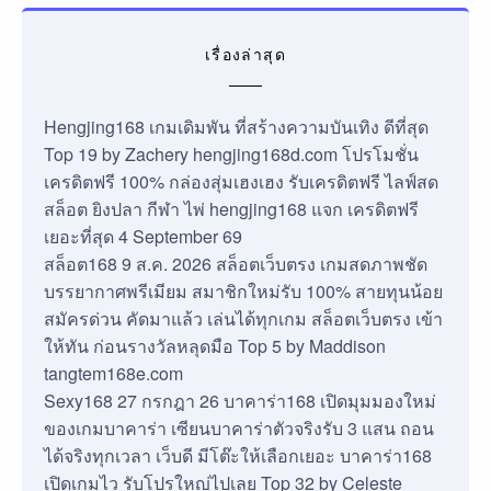
เรื่องล่าสุด
Hengjing168 เกมเดิมพัน ที่สร้างความบันเทิง ดีที่สุด
Top 19 by Zachery hengjing168d.com โปรโมชั่น
เครดิตฟรี 100% กล่องสุ่มเฮงเฮง รับเครดิตฟรี ไลฟ์สด
สล็อต ยิงปลา กีฬา ไพ่ hengjing168 แจก เครดิตฟรี
เยอะที่สุด 4 September 69
สล็อต168 9 ส.ค. 2026 สล็อตเว็บตรง เกมสดภาพชัด
บรรยากาศพรีเมียม สมาชิกใหม่รับ 100% สายทุนน้อย
สมัครด่วน คัดมาแล้ว เล่นได้ทุกเกม สล็อตเว็บตรง เข้า
ให้ทัน ก่อนรางวัลหลุดมือ Top 5 by Maddison
tangtem168e.com
Sexy168 27 กรกฎา 26 บาคาร่า168 เปิดมุมมองใหม่
ของเกมบาคาร่า เซียนบาคาร่าตัวจริงรับ 3 แสน ถอน
ได้จริงทุกเวลา เว็บดี มีโต๊ะให้เลือกเยอะ บาคาร่า168
เปิดเกมไว รับโปรใหญ่ไปเลย Top 32 by Celeste