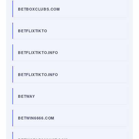
BETBOXCLUBS.COM
BETFLIXTIKTO
BETFLIXTIKTO.INFO
BETFLIXTIKTO.INFO
BETWAY
BETWIN6666.COM