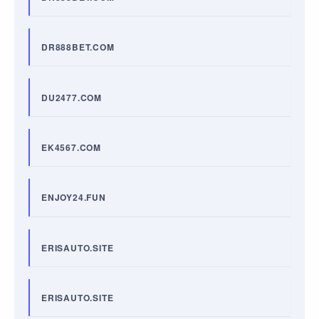
DR888BET.COM
DU2477.COM
EK4567.COM
ENJOY24.FUN
ERISAUTO.SITE
ERISAUTO.SITE