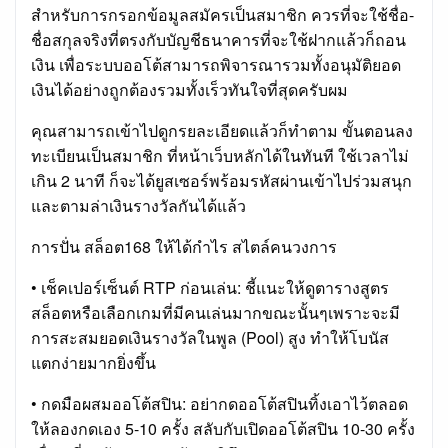
สำหรับการกรอกข้อมูลสมัครเป็นสมาชิก ควรที่จะใช้ชื่อ-
ชื่อสกุลจริงที่ตรงกับบัญชีธนาคารที่จะใช้ฝากแล้วก็ถอน
เงิน เพื่อระบบออโต้สามารถพิจารณารวมทั้งอนุมัติยอด
เงินได้อย่างถูกต้องรวมทั้งเร็วทันใจที่สุดครับผม
คุณสามารถเข้าไปดูกรยละเอียดแล้วก็ทำตาม ขั้นตอนลง
ทะเบียนเป็นสมาชิก ที่หน้าเว็บหลักได้ในทันที ใช้เวลาไม่
เกิน 2 นาที ก็จะได้ยูสเซอร์พร้อมรหัสผ่านเข้าไปร่วมสนุก
และตามล่าเงินรางวัลกันได้แล้ว
การปั่น สล็อต168 ให้ได้กำไร สไตล์คนวงการ
• เช็คเปอร์เซ็นต์ RTP ก่อนเล่น: ชี้แนะให้ดูตารางสูตร
สล็อตหรือเลือกเกมที่มีคนเล่นมากขณะนั้นๆเพราะจะมี
การสะสมยอดเงินรางวัลในพูล (Pool) สูง ทำให้โบนัส
แตกง่ายมากยิ่งขึ้น
• กดมือผสมออโต้สปิน: อย่ากดออโต้สปินทิ้งเอาไว้ตลอด
ให้ลองกดเอง 5-10 ครั้ง สลับกับเปิดออโต้สปิน 10-30 ครั้ง