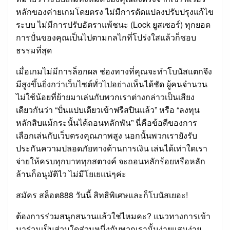
หลักของค่ายเกมโดยตรง ไม่มีการดัดแปลงปรับปรุงแก้ไข
ระบบ ไม่มีการปรับอัตราแพ้ชนะ (Lock ยูสเซอร์) ทุกยอด
การปั่นของคุณเป็นไปตามกลไกที่โปร่งใสแล้วก็ชอบ
ธรรมที่สุด
เมื่อเกมไม่มีการล็อกผล ช่องทางที่คุณจะทำโบนัสแตกจึง
มีสูงขึ้นยิ่งกว่าเว็บไซต์ทั่วไปอย่างเห็นได้ชัด ผู้คนจำนวน
ไม่ใช้น้อยที่ย้ายมาเล่นกับพวกเราต่างกล่าวเป็นเสียง
เดียวกันว่า “ปั่นแปบเดียวเข้าฟรีสปินแล้ว” หรือ “ลงทุน
หลักสิบแม้กระนั้นได้ถอนหลักพัน” นี่คือข้อดีของการ
เลือกเล่นกับเว็บตรงคุณภาพสูง นอกนั้นพวกเรายังรับ
ประกันความปลอดภัยทางด้านการเงิน เล่นได้เท่าใดเรา
จ่ายให้ครบทุกบาททุกสตางค์ จะถอนหลักร้อยหรือหลัก
ล้านก็อนุมัติไว ไม่มีโยเยแน่ๆค่ะ
สมัคร สล็อต888 วันนี้ สิทธิพิเศษและก็โบนัสเยอะ!
ต้องการร่วมสนุกสนานแล้วใช่ไหมคะ? แนวทางการเข้า
มาร่วมเป็นส่วนใดส่วนหนึ่งกับพวกเรานั้นง่ายแสนง่าย