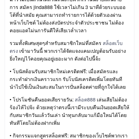
การ สมัคร jinda888 ใช้เวลาไม่เกิน 3 นาทีด้วยระบบออ
โต้ที่นำสมัย คุณสามารถทำรายการได้ด้วยตัวเองผ่าน
หน้าเว็บไซต์ ไม่ต้องส่งบัตรประจำตัวประชาชน ไม่ต้อง
คอยแอดไม่นการันตีให้เสียเวล่ำเวลา
รวมทั้งพิเศษสุดๆสำหรับสมาชิกใหม่ที่สมัคร
สล็อตเว็บ
ตรง
เข้ามาวันนี้ พวกเราได้จัดแจงแคมเปญต้อนรับอย่าง
ยิ่งใหญ่ไว้คอยคุณอยู่เยอะมาก ดังต่อไปนี้จ้ะ
• โบนัสต้อนรับสมาชิกใหม่เครดิตฟรี: เมื่อสมัครและ
กระทำฝากเงินคราวแรก รับโบนัสเครดิตเพิ่มโดยทันที
นำไปใช้เป็นเงินสะสมในการปั่นสล็อตค่ายที่ถูกใจได้เลย
• โปรโมชันคืนยอดเสียรายวัน:
สล็อต888
เล่นเสียไม่ต้อง
ร้องไห้ไปจ้ะ ด้วยเหตุว่าตรงนี้เรามีระบบคืนเงินยอดเสียให้
กับสมาชิกวันแล้ววันเล่า นำทุนกลับมาแก้มือใหม่ได้โดย
ทันทีโดยไม่ต้องฝากเพิ่ม
• กิจกรรมแจกสูตรสล็อตฟรี: สมาชิกของเว็บไซต์พวกเรา