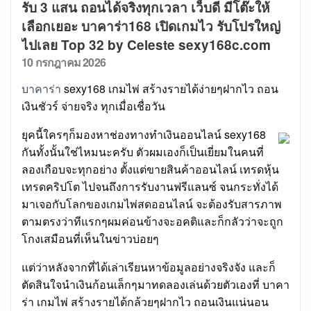
รับ 3 แสน ถอนได้จริงทุกเวลา เว็บดี มีโต๊ะให้
เลือกเยอะ บาคาร่า168 เปิดเกมไว รับโปรใหญ่
ไปเลย Top 32 by Celeste sexy168c.com
Posted
10 กรกฎาคม 2026
on
บาคาร่า
sexy168 เกมไพ่ สร้างรายได้ง่ายๆฝากไว ถอน
เงินชัวร์ จ่ายจริง ทุกเมื่อเชื่อวัน
ยุคนี้ใครๆก็มองหาช่องทางทำเงินออนไลน์ sexy168
กันทั้งนั้นใช่ไหมนะครับ ตัวผมเองก็เป็นเยี่ยมในคนที่
ลองเกือบจะทุกอย่าง ตั้งแต่ขายสินค้าออนไลน์ เทรดหุ้น
เทรดคริปโต ไปจนถึงการรับงานฟรีแลนซ์ จนกระทั่งได้
มาเจอกับโลกของเกมไพ่สดออนไลน์ จะต้องรับสารภาพ
ตามตรงว่าทีแรกๆผมค่อนข้างจะอคติและก็กลัวว่าจะถูก
โกงเสมือนที่เห็นในข่าวบ่อยๆ
แต่ว่าหลังจากที่ได้เล่าเรียนหาข้อมูลอย่างจริงจัง และก็
ตัดสินใจนำเงินก้อนเล็กๆมาทดลองเล่นด้วยตัวเองที่ บาคา
ร่า เกมไพ่ สร้างรายได้กล้วยๆฝากไว ถอนเงินแน่นอน