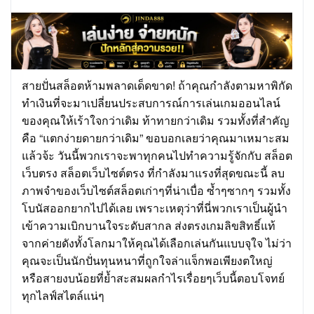
สายปั่นสล็อตห้ามพลาดเด็ดขาด! ถ้าคุณกำลังตามหาพิกัด
ทำเงินที่จะมาเปลี่ยนประสบการณ์การเล่นเกมออนไลน์
ของคุณให้เร้าใจกว่าเดิม ท้าทายกว่าเดิม รวมทั้งที่สำคัญ
คือ “แตกง่ายดายกว่าเดิม” ขอบอกเลยว่าคุณมาเหมาะสม
แล้วจ้ะ วันนี้พวกเราจะพาทุกคนไปทำความรู้จักกับ สล็อต
เว็บตรง สล็อตเว็บไซต์ตรง ที่กำลังมาแรงที่สุดขณะนี้ ลบ
ภาพจำของเว็บไซต์สล็อตเก่าๆที่น่าเบื่อ ซ้ำๆซากๆ รวมทั้ง
โบนัสออกยากไปได้เลย เพราะเหตุว่าที่นี่พวกเราเป็นผู้นำ
เข้าความเบิกบานใจระดับสากล ส่งตรงเกมลิขสิทธิ์แท้
จากค่ายดังทั้งโลกมาให้คุณได้เลือกเล่นกันแบบจุใจ ไม่ว่า
คุณจะเป็นนักปั่นทุนหนาที่ถูกใจล่าแจ็กพอเพียงตใหญ่
หรือสายงบน้อยที่ย้ำสะสมผลกำไรเรื่อยๆเว็บนี้ตอบโจทย์
ทุกไลฟ์สไตล์แน่ๆ