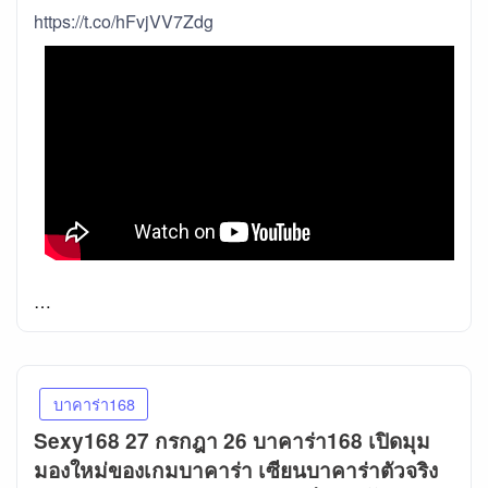
https://t.co/hFvjVV7Zdg
…
บาคาร่า168
Sexy168 27 กรกฎา 26 บาคาร่า168 เปิดมุม
มองใหม่ของเกมบาคาร่า เซียนบาคาร่าตัวจริง