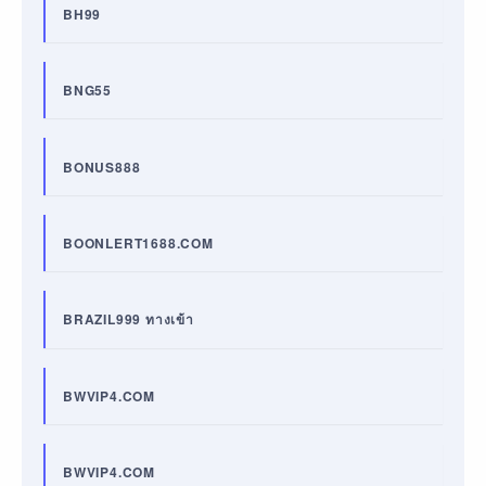
BH99
BNG55
BONUS888
BOONLERT1688.COM
BRAZIL999 ทางเข้า
BWVIP4.COM
BWVIP4.COM