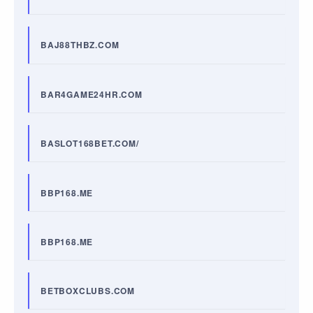
BAJ88THBZ.COM
BAR4GAME24HR.COM
BASLOT168BET.COM/
BBP168.ME
BBP168.ME
BETBOXCLUBS.COM