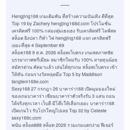
Hengjing168 เกมเดิมพัน ที่สร้างความบันเทิง ดีที่สุด
Top 19 by Zachery hengjing168d.com โปรโมชั่น
เครดิตฟรี 100% กล่องสุ่มเฮงเฮง รับเครดิตฟรี ไลฟ์สด
สล็อต ยิงปลา กีฬา ไพ่ hengjing168 แจก เครดิตฟรี
เยอะที่สุด 4 September 69
สล็อต168 9 ส.ค. 2026 สล็อตเว็บตรง เกมสดภาพชัด
บรรยากาศพรีเมียม สมาชิกใหม่รับ 100% สายทุนน้อย
สมัครด่วน คัดมาแล้ว เล่นได้ทุกเกม สล็อตเว็บตรง เข้า
ให้ทัน ก่อนรางวัลหลุดมือ Top 5 by Maddison
tangtem168e.com
Sexy168 27 กรกฎา 26 บาคาร่า168 เปิดมุมมองใหม่
ของเกมบาคาร่า เซียนบาคาร่าตัวจริงรับ 3 แสน ถอน
ได้จริงทุกเวลา เว็บดี มีโต๊ะให้เลือกเยอะ บาคาร่า168
เปิดเกมไว รับโปรใหญ่ไปเลย Top 32 by Celeste
sexy168c.com
พนัน สล็อต888 สล็อต 2026 รวมเกมแตกง่าย ฟีเจอร์