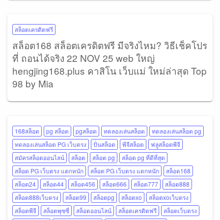
สล็อตเครดิตฟรี
สล็อต168 สล็อตเครดิตฟรี มีจริงไหม? วิธีเช็คโปร
ที่ ถอนได้จริง 22 NOV 25 web ใหญ่
hengjing168.plus คาสิโน เว็บแม่ ใหม่ล่าสุด Top
98 by Mia
168สล็อต
pg สล็อต
pgสล็อต
ทดลองเล่นสล็อต
ทดลองเล่นสล็อต pg
ทดลองเล่นสล็อต PG เว็บตรง
ปั่นสล็อต
พีจีสล็อต
ฟลูสล็อตพีจี
สมัครสล็อตออนไลน์
สล็อต
สล็อต pg
สล็อต pg ที่ดีที่สุด
สล็อต PG เว็บตรง แตกหนัก
สล็อต PG เว็บตรง แตกหนัก
สล็อต168
สล็อต24
สล็อต44
สล็อต456
สล็อต666
สล็อต777
สล็อต888
สล็อต888เว็บตรง
สล็อต99
สล็อตpg
สล็อตxo
สล็อตxoเว็บตรง
สล็อตพีจี
สล็อตพุซซี่
สล็อตออนไลน์
สล็อตเครดิตฟรี
สล็อตเว็บตรง