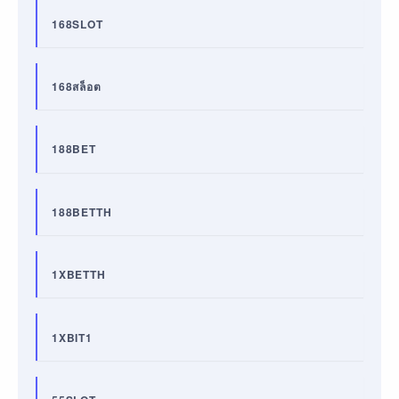
168SLOT
168สล็อต
188BET
188BETTH
1XBETTH
1XBIT1