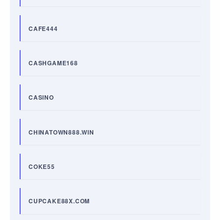
CAFE444
CASHGAME168
CASINO
CHINATOWN888.WIN
COKE55
CUPCAKE88X.COM