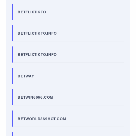
BETFLIXTIKTO
BETFLIXTIKTO.INFO
BETFLIXTIKTO.INFO
BETWAY
BETWIN6666.COM
BETWORLD369HOT.COM