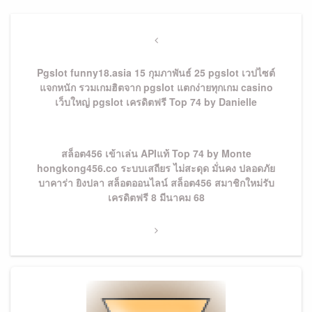
แนะแนว
เรื่อง
Previous
Post
Pgslot funny18.asia 15 กุมภาพันธ์ 25 pgslot เวปไซต์
แจกหนัก รวมเกมฮิตจาก pgslot แตกง่ายทุกเกม casino
เว็บใหญ่ pgslot เครดิตฟรี Top 74 by Danielle
Next
สล็อต456 เข้าเล่น APIแท้ Top 74 by Monte
Post
hongkong456.co ระบบเสถียร ไม่สะดุด มั่นคง ปลอดภัย
บาคาร่า ยิงปลา สล็อตออนไลน์ สล็อต456 สมาชิกใหม่รับ
เครดิตฟรี 8 มีนาคม 68