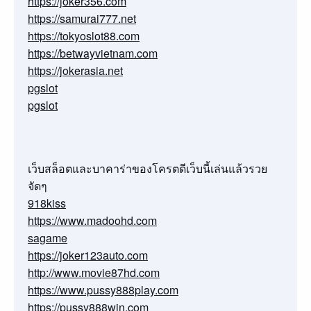
https://joker356.com
https://samurai777.net
https://tokyoslot88.com
https://betwayvietnam.com
https://jokerasia.net
pgslot
pgslot
เว็บสล็อตและบาคาร่าของโครตดีเว็บนี้เล่นแล้วรวย
จัดๆ
918kiss
https://www.madoohd.com
sagame
https://joker123auto.com
http://www.movie87hd.com
https://www.pussy888play.com
https://pussy888win.com