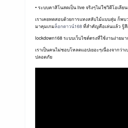
• ระบบคาสิโนสดเป็น live จริงๆไม่ใช่วิดีโอเลีย
เราเคยทดสอบด้วยการแทงสลับไม้แบบสุ่ม ก็พบว่า
มาคุมเกม
ล็อกดาวน์168
ที่สำคัญคือเล่นแล้ว รู
lockdown168 ระบบเว็บไซต์ตรงที่ใช้งานง่ายมากกว
เราเป็นคนไม่ชอบโหลดแอปเยอะๆเนื่องจากว่าเปลือ
ปลอดภัย