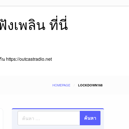
เพลิน ที่นี่
 https://outcastradio.net
HOMEPAGE
LOCKDOWN168