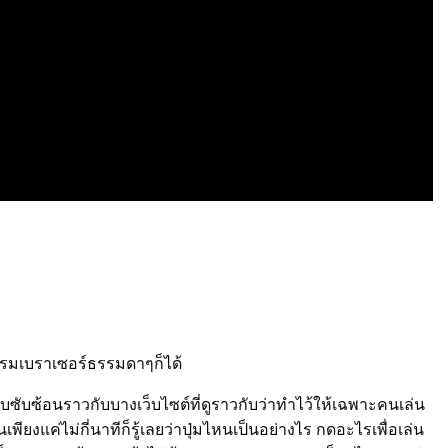
แกรมเบราเซอร์ธรรมดาๆก็ได้
ับซับซ้อนราวกับบางเว็บไซต์ที่ดูราวกับว่าทำไว้ให้เฉพาะคนเล่น
นเพียงแค่ไม่กี่นาทีก็รู้เลยว่าปุ่มไหนเป็นอย่างไร กดอะไรเพื่อเล่น