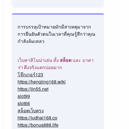
การบรรลุเป้าหมายมักมีสาเหตุมาจาก
การยืนยันตัวตนในเวลาที่คุณรู้สึกว่าคุณ
กำลังล้มเหลว
เว็บคาสิโนน่าเล่น ทั้ง
สล็อต
และ
บาคา
ร่า
ตึงจริงแตกบ่อยมาก
โจ๊กเกอร์123
https://hengjing168.wiki
https://jin55.net
slot99
slot66
สล็อตเว็บตรง
https://judhai168.co
https://bonus888.life