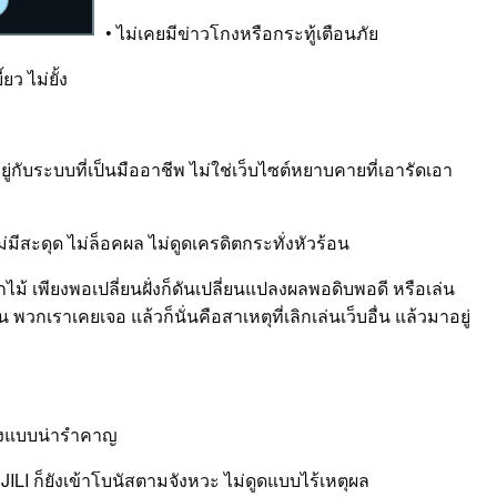
• ไม่เคยมีข่าวโกงหรือกระทู้เตือนภัย
ยว ไม่ยั้ง
ยู่กับระบบที่เป็นมืออาชีพ ไม่ใช่เว็บไซต์หยาบคายที่เอารัดเอา
มีสะดุด ไม่ล็อคผล ไม่ดูดเครดิตกระทั่งหัวร้อน
้ เพียงพอเปลี่ยนฝั่งก็ดันเปลี่ยนแปลงผลพอดิบพอดี หรือเล่น
 พวกเราเคยเจอ แล้วก็นั่นคือสาเหตุที่เลิกเล่นเว็บอื่น แล้วมาอยู่
ดทางแบบน่ารำคาญ
, JILI ก็ยังเข้าโบนัสตามจังหวะ ไม่ดูดแบบไร้เหตุผล