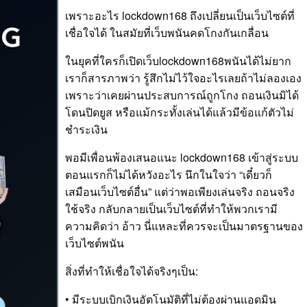
เพราะอะไร lockdown168 ถึงเปลี่ยนเป็นเว็บไซต์ที่
เชื่อใจได้ ในสมัยที่เว็บพนันคดโกงกันเกลื่อน
ในยุคที่ใครก็เปิดเว็บlockdown168พนันได้ไม่ยาก
เราก็สารภาพว่า รู้สึกไม่ไว้ใจอะไรเลยถ้าไม่ลองเอง
เพราะว่าเคยผ่านประสบการณ์ถูกโกง ถอนเงินมิได้
โดนปิดยูส หรือแม้กระทั้งเล่นได้แล้วมีข้อแก้ตัวไม่
ชำระเงิน
พอมีเพื่อนพ้องเสนอแนะ lockdown168 เข้าสู่ระบบ
ตอนแรกก็ไม่ได้หวังอะไร นึกในใจว่า “เดี๋ยวก็
เสมือนเว็บไซต์อื่น” แต่ว่าพอเพียงเล่นจริง ถอนจริง
ใช้จริง กลับกลายเป็นเว็บไซต์ที่ทำให้พวกเรามี
ความคิดว่า อ้าว นี่แหละที่ควรจะเป็นมาตรฐานของ
เว็บไซต์พนัน
สิ่งที่ทำให้เชื่อใจได้จริงๆเป็น:
• มีระบบเบิกเงินอัตโนมัติที่ไม่ต้องผ่านแอดมิน