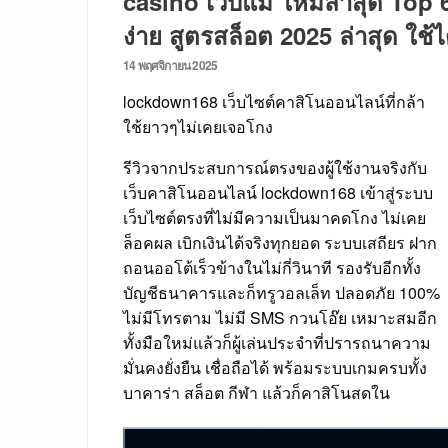
casino เว็บแม่ ใหม่ล่าสุด T
ง่าย สูตรสล็อต 2025 ล่าสุด ใช้ไ
Posted
14 พฤศจิกายน 2025
on
lockdown168 เว็บไซต์คาสิโนออนไลน์ที่กล้า
ใช้ยาวๆไม่เคยเจอโกง
รีวิวจากประสบการณ์ตรงของผู้ใช้งานจริงกับ
เว็บคาสิโนออนไลน์ lockdown168 เข้าสู่ระบบ
เว็บไซต์ตรงที่ไม่มีความเป็นมาคดโกง ไม่เคย
ล็อคผล เบิกเงินได้จริงทุกยอด ระบบเสถียร ฝาก
ถอนออโต้เร็วข้างในไม่กี่วินาที รองรับอีกทั้ง
บัญชีธนาคารและก็ทรูวอลเล็ท ปลอดภัย 100%
ไม่มีโทรตาม ไม่มี SMS กวนโอ๊ย เหมาะสมอีก
ทั้งมือใหม่แล้วก็ผู้เล่นประจำที่ปรารถนาความ
มั่นคงยั่งยืน เชื่อถือได้ พร้อมระบบเกมครบทั้ง
บาคาร่า สล็อต กีฬา แล้วก็คาสิโนสดใน