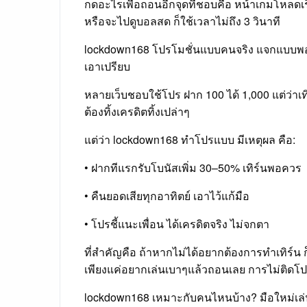
กดอะไรเพื่อถอนอีกจุดที่ชอบคือ หน้าเกมโหลด
หรือจะไปดูบอลสด ก็ใช้เวลาไม่ถึง 3 วินาที
lockdown168 โปรโมชั่นแบบคนจริง แจกแบบพอเหมา
เอาเปรียบ
หลายเว็บชอบใช้โปร ฝาก 100 ได้ 1,000 แต่ว่าเท
ต้องทิ้งเครดิตทิ้งเปล่าๆ
แต่ว่า lockdown168 ทำโปรแบบ มีเหตุผล คือ:
• ฝากทีแรกรับโบนัสเพิ่ม 30–50% เทิร์นพอควร
• คืนยอดเสียทุกอาทิตย์ เอาไว้แก้มือ
• โปรชี้แนะเพื่อน ได้เครดิตจริง ไม่จกตา
ที่สำคัญคือ ถ้าหากไม่ได้อยากต้องการทำเทิร์น ก
เพียงแค่อยากเล่นเบาๆแล้วถอนเลย การไม่ติดโป
lockdown168 เหมาะกับคนไหนบ้าง? มือใหม่เล่นได