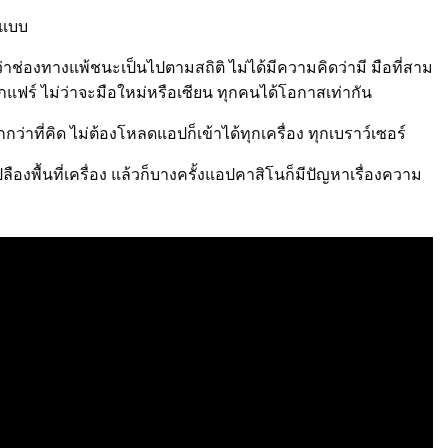
นแบบ
ช่องทางแพ้ชนะเป็นไปตามสถิติ ไม่ได้มีความคิดว่ามี มือที่สาม
้สึกแฟร์ ไม่ว่าจะมือใหม่หรือเซียน ทุกคนได้โอกาสเท่ากัน
่าที่คิด ไม่ต้องโหลดแอปก็เข้าได้ทุกเครื่อง ทุกเบราว์เซอร์
งพื้นที่เครื่อง แล้วก็บางครั้งแอปคาสิโนก็มีปัญหาเรื่องความ