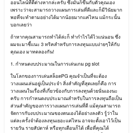
ออนไลน์ที่ดีต่างหากล่ะครับ ซึ่งมันก็ขึ้นกับตัวคุณเอง
เพราะว่าจะสามารถวางแผนการเล่นที่ดีและก็มีวินัยมาก
พอที่จะทำตามอย่างได้มากน้อยมากแค่ไหน แม้กระนั้น
บอกเลยว่า
ถ้าหากคุณสามารถทำได้ล่ะก็ ทำกำไรได้ไวแน่นอน ซึ่ง
ผมจะมาชี้แนะ 3 ทริคสำหรับการลงทุนแบบง่ายๆให้กับ
คุณเอง มาทดลองกัน!
1. กำหนดงบประมาณในการเล่นเกม pg slot
ในโลกของการเล่นสล็อตPG คุณจำเป็นที่จะต้อง
วางแผนเล่นอยู่เป็นประจำ สิ่งสำคัญที่สุดเลยก็คือ การ
วางแผนในเรื่องที่เกี่ยวข้องกับการลงทุนด้วยนั่นเองนะ
ครับ การกำหนดงบประมาณสำหรับในการลงทุนถือเป็น
ส่วนสำคัญของการวางแผนการเล่นที่ดี แม้คุณสามารถ
จัดการกับงบประมาณของตนเองได้อย่างลงตัว รู้ว่าใน
แต่ละครั้งจำต้องลงทุนเยอะแค่ไหน อาจจะตั้งเอาไว้เป็น
รายวัน รายสัปดาห์ หรือทุกเดือนก็ได้ เพื่อที่คุณได้