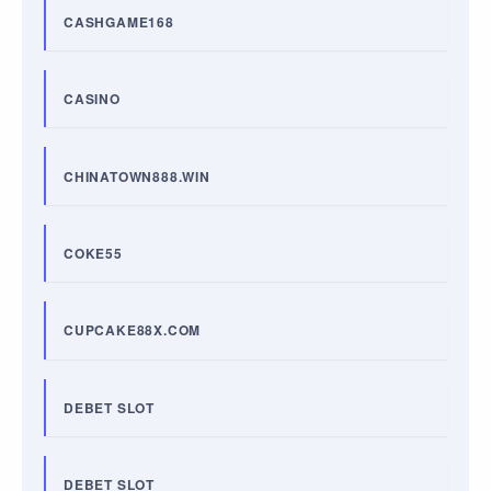
CASHGAME168
CASINO
CHINATOWN888.WIN
COKE55
CUPCAKE88X.COM
DEBET SLOT
DEBET SLOT