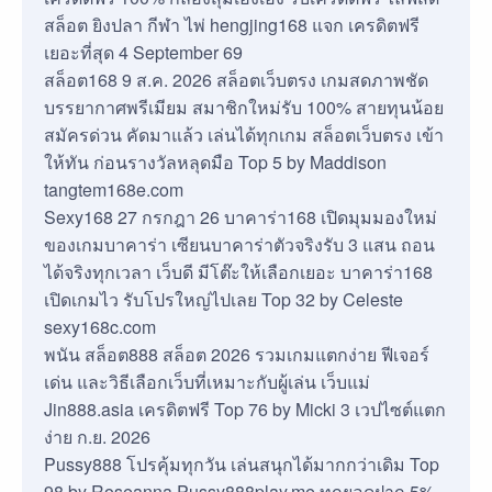
สล็อต ยิงปลา กีฬา ไพ่ hengjing168 แจก เครดิตฟรี
เยอะที่สุด 4 September 69
สล็อต168 9 ส.ค. 2026 สล็อตเว็บตรง เกมสดภาพชัด
บรรยากาศพรีเมียม สมาชิกใหม่รับ 100% สายทุนน้อย
สมัครด่วน คัดมาแล้ว เล่นได้ทุกเกม สล็อตเว็บตรง เข้า
ให้ทัน ก่อนรางวัลหลุดมือ Top 5 by Maddison
tangtem168e.com
Sexy168 27 กรกฎา 26 บาคาร่า168 เปิดมุมมองใหม่
ของเกมบาคาร่า เซียนบาคาร่าตัวจริงรับ 3 แสน ถอน
ได้จริงทุกเวลา เว็บดี มีโต๊ะให้เลือกเยอะ บาคาร่า168
เปิดเกมไว รับโปรใหญ่ไปเลย Top 32 by Celeste
sexy168c.com
พนัน สล็อต888 สล็อต 2026 รวมเกมแตกง่าย ฟีเจอร์
เด่น และวิธีเลือกเว็บที่เหมาะกับผู้เล่น เว็บแม่
Jin888.asia เครดิตฟรี Top 76 by Micki 3 เวปไซต์แตก
ง่าย ก.ย. 2026
Pussy888 โปรคุ้มทุกวัน เล่นสนุกได้มากกว่าเดิม Top
98 by Roseanna Pussy888play.me ทุกยอดฝาก 5%