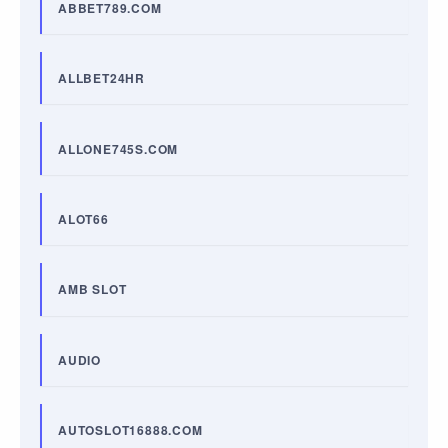
ABBET789.COM
ALLBET24HR
ALLONE745S.COM
ALOT66
AMB SLOT
AUDIO
AUTOSLOT16888.COM