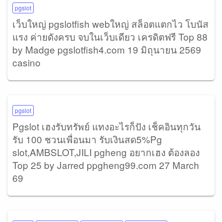
pgslot
เว็บใหญ่ pgslotfish webใหญ่ สล็อตแตกไว โบนัส
แรง ค่ายดังครบ จบในเว็บเดียว เครดิตฟรี Top 88
by Madge pgslotfish4.com 19 มิถุนายน 2569
casino
pgslot
Pgslot เฮงรับทรัพย์ แทงอะไรก็ปัง เช็คอินทุกวัน
รับ 100 ชวนเพื่อนมา รับเงินสด5%Pg
slot,AMBSLOT,JILI pgheng อยากเฮง ต้องลอง
Top 25 by Jarred ppgheng99.com 27 March
69