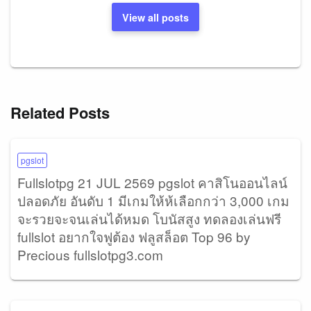
View all posts
Related Posts
pgslot
Fullslotpg 21 JUL 2569 pgslot คาสิโนออนไลน์
ปลอดภัย อันดับ 1 มีเกมให้ห้เลือกกว่า 3,000 เกม
จะรวยจะจนเล่นได้หมด โบนัสสูง ทดลองเล่นฟรี
fullslot อยากใจฟูต้อง ฟลูสล็อต Top 96 by
Precious fullslotpg3.com