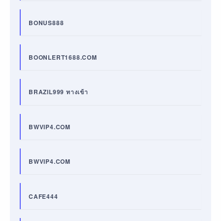
BONUS888
BOONLERT1688.COM
BRAZIL999 ทางเข้า
BWVIP4.COM
BWVIP4.COM
CAFE444