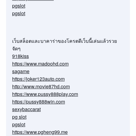
pgslot
pgslot
เว็บสล็อตและบาคาร่าของโครตดีเว็บนี้เล่นแล้วรวย
จัดๆ
918kiss
https://www.madoohd.com
sagame
https://joker123auto.com
http://www.movie87hd.com
https://www.pussy888play.com
https://pussy888win.com
sexybaccarat
pg slot
pgslot
https://www.pgheng99.me