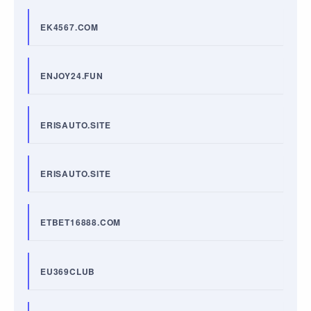
EK4567.COM
ENJOY24.FUN
ERISAUTO.SITE
ERISAUTO.SITE
ETBET16888.COM
EU369CLUB