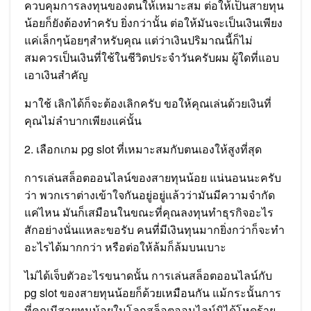
ควบคุมการลงทุนของตนให้เหมาะสม ต่อให้เป็นสายทุน
น้อยก็ยังต้องทำครับ ยิ่งกว่านั้น ต่อให้มันจะเป็นเงินเพียง
แค่เล็กๆน้อยๆสำหรับคุณ แต่ว่าเงินปริมาณนี้ก็ไม่
สมควรเป็นเงินที่ใช้ในชีวิตประจำวันครับผม ผู้ใดที่แอบ
เอาเงินสำคัญ
มาใช้ เลิกได้ก็จะต้องเลิกครับ ขอให้คุณเล่นด้วยเงินที่
คุณไม่ลำบากเพียงแค่นั้น
2. เลือกเกม pg slot ที่เหมาะสมกับตนเองให้สูงที่สุด
การเล่นสล็อตออนไลน์ของสายทุนน้อย แน่นอนนะครับ
ว่า พวกเราต่างเข้าใจกันอยู่อยู่แล้วว่ามันมีความจำกัด
แค่ไหน มันก็เสมือนในขณะที่คุณลงทุนทำธุรกิจอะไร
สักอย่างนั่นแหละขอรับ คนที่มีเงินทุนมากยิ่งกว่าก็จะทำ
อะไรได้มากกว่า หรือต่อให้ล้มก็ล้มบนเบาะ
ไม่ได้เจ็บตัวอะไรขนาดนั้น การเล่นสล็อตออนไลน์กับ
pg slot ของสายทุนน้อยก็ด้วยเหมือนกัน แม้กระนั้นการ
ที่คุณมีสายทุนน้อยในโลกสล็อตออนไลน์มิได้โหดร้าย