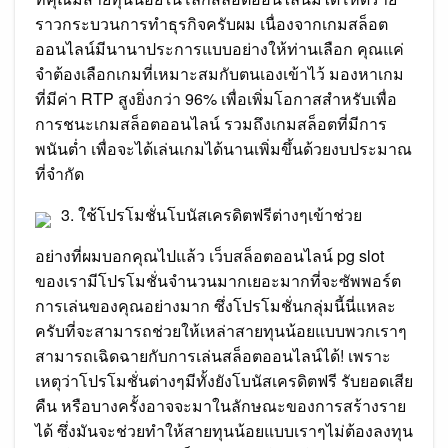
ราวกระบวนการทำธุรกิจครับผม เนื่องจากเกมสล็อต
ออนไลน์มีนานาประการแบบอย่างให้ท่านเลือก คุณแค่
จำต้องเลือกเกมที่เหมาะสมกับตนเองเข้าไว้ มองหาเกม
ที่มีค่า RTP สูงยิ่งกว่า 96% เพื่อเพิ่มโอกาสสำหรับเพื่อ
การชนะเกมสล็อตออนไลน์ รวมถึงเกมสล็อตที่มีการ
พนันต่ำ เพื่อจะได้เล่นเกมได้นานเพิ่มขึ้นด้วยงบประมาณ
ที่จำกัด
3. ใช้โปรโมชั่นโบนัสเครดิตฟรีต่างๆเข้าช่วย
อย่างที่ผมบอกคุณไปแล้ว เว็บสล็อตออนไลน์ pg slot
ของเรามีโปรโมชั่นจำนวนมากเยอะมากที่จะซัพพอร์ต
การเล่นของคุณอย่างมาก ซึ่งโปรโมชั่นกลุ่มนี้นี่แหละ
ครับที่จะสามารถช่วยให้เหล่าสายทุนน้อยแบบพวกเราๆ
สามารถเฉิดฉายกับการเล่นสล็อตออนไลน์ได้! เพราะ
เหตุว่าโปรโมชั่นต่างๆมีทั้งยังโบนัสเครดิตฟรี รับยอดเสีย
คืน หรือบางครั้งอาจจะมาในลักษณะของการสร้างราย
ได้ ซึ่งมันจะช่วยทำให้สายทุนน้อยแบบเราๆไม่ต้องลงทุน