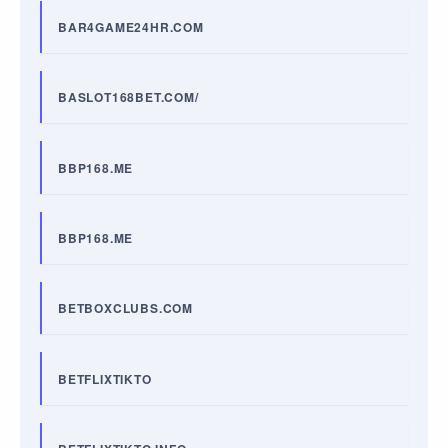
BAR4GAME24HR.COM
BASLOT168BET.COM/
BBP168.ME
BBP168.ME
BETBOXCLUBS.COM
BETFLIXTIKTO