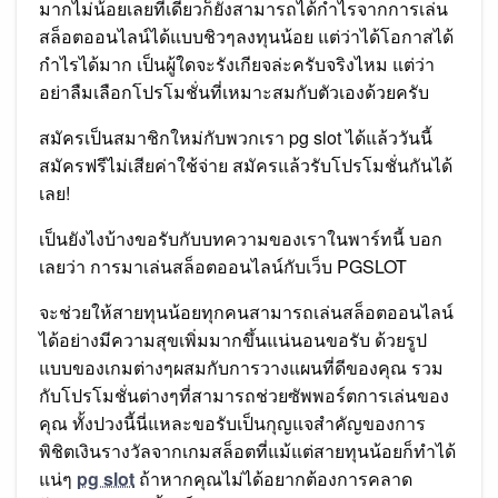
มากไม่น้อยเลยทีเดียวก็ยังสามารถได้กำไรจากการเล่น
สล็อตออนไลน์ได้แบบชิวๆลงทุนน้อย แต่ว่าได้โอกาสได้
กำไรได้มาก เป็นผู้ใดจะรังเกียจล่ะครับจริงไหม แต่ว่า
อย่าลืมเลือกโปรโมชั่นที่เหมาะสมกับตัวเองด้วยครับ
สมัครเป็นสมาชิกใหม่กับพวกเรา pg slot ได้แล้ววันนี้
สมัครฟรีไม่เสียค่าใช้จ่าย สมัครแล้วรับโปรโมชั่นกันได้
เลย!
เป็นยังไงบ้างขอรับกับบทความของเราในพาร์ทนี้ บอก
เลยว่า การมาเล่นสล็อตออนไลน์กับเว็บ PGSLOT
จะช่วยให้สายทุนน้อยทุกคนสามารถเล่นสล็อตออนไลน์
ได้อย่างมีความสุขเพิ่มมากขึ้นแน่นอนขอรับ ด้วยรูป
แบบของเกมต่างๆผสมกับการวางแผนที่ดีของคุณ รวม
กับโปรโมชั่นต่างๆที่สามารถช่วยซัพพอร์ตการเล่นของ
คุณ ทั้งปวงนี้นี่แหละขอรับเป็นกุญแจสำคัญของการ
พิชิตเงินรางวัลจากเกมสล็อตที่แม้แต่สายทุนน้อยก็ทำได้
แน่ๆ
pg slot
ถ้าหากคุณไม่ได้อยากต้องการคลาด