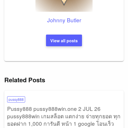
Johnny Butler
View all posts
Related Posts
pussy888
Pussy888 pussy888win.one 2 JUL 26
pussy888win เกมสล็อต แตกง่าย จ่ายทุกยอด ทุก
ยอดฝาก 1,000 การันตี หน้า 1 google โอนเร็ว