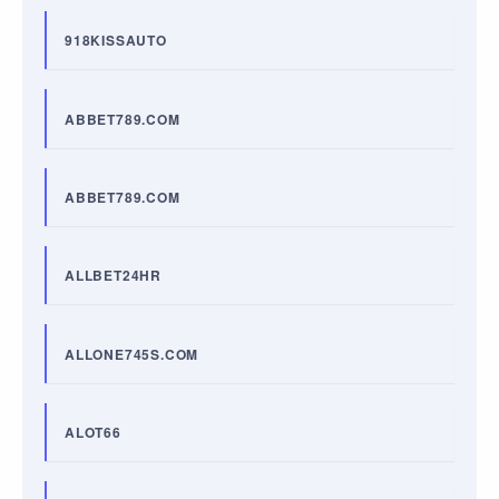
918KISSAUTO
ABBET789.COM
ABBET789.COM
ALLBET24HR
ALLONE745S.COM
ALOT66