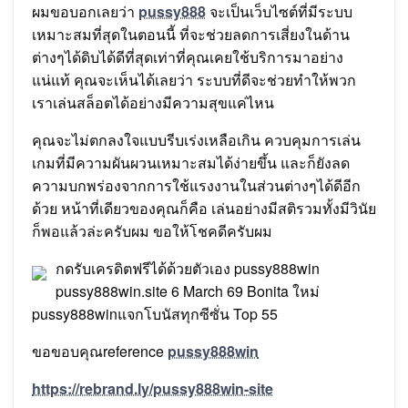
ผมขอบอกเลยว่า
pussy888
จะเป็นเว็บไซต์ที่มีระบบ
เหมาะสมที่สุดในตอนนี้ ที่จะช่วยลดการเสี่ยงในด้าน
ต่างๆได้ดิบได้ดีที่สุดเท่าที่คุณเคยใช้บริการมาอย่าง
แน่แท้ คุณจะเห็นได้เลยว่า ระบบที่ดีจะช่วยทำให้พวก
เราเล่นสล็อตได้อย่างมีความสุขแค่ไหน
คุณจะไม่ตกลงใจแบบรีบเร่งเหลือเกิน ควบคุมการเล่น
เกมที่มีความผันผวนเหมาะสมได้ง่ายขึ้น และก็ยังลด
ความบกพร่องจากการใช้แรงงานในส่วนต่างๆได้ดีอีก
ด้วย หน้าที่เดียวของคุณก็คือ เล่นอย่างมีสติรวมทั้งมีวินัย
ก็พอแล้วล่ะครับผม ขอให้โชคดีครับผม
กดรับเครดิตฟรีได้ด้วยตัวเอง pussy888win
pussy888win.site 6 March 69 Bonita ใหม่
pussy888winแจกโบนัสทุกซีซั่น Top 55
ขอขอบคุณreference
pussy888win
https://rebrand.ly/pussy888win-site