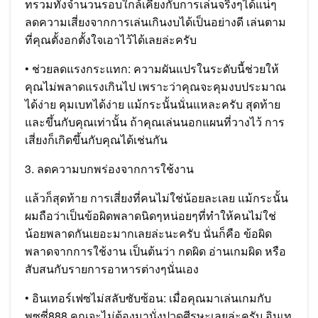
ทรวมทั้งจำนวนรอบใกล้เคียงกับการเล่นจริงๆได้แน่ๆ
ลดความเสี่ยงจากการเล่นเกินงบได้เป็นอย่างดี เล่นตาม
ที่คุณตั้งอกตั้งใจเอาไว้ได้เลยล่ะครับ
• ช่วยลดแรงกระแทก: ความผันแปรในระดับนี้ช่วยให้
คุณไม่พลาดแรงเกินไป เพราะว่าคุณจะคุมงบประมาณ
ได้ง่าย คุมเบทได้ง่าย แม้กระนั้นนั่นแหละครับ สุดท้าย
และขึ้นกับคุณเท่านั้น ถ้าคุณเล่นนอกแผนที่วางไว้ การ
เสี่ยงก็เกิดขึ้นกับคุณได้เช่นกัน
3. ลดความบกพร่องจากการใช้งาน
แล้วก็สุดท้าย การเสี่ยงที่คนไม่ใช่น้อยละเลย แม้กระนั้น
ผมถือว่าเป็นข้อผิดพลาดนิดๆหน่อยๆที่ทำให้คนไม่ใช่
น้อยพลาดกันเยอะมากเลยล่ะนะครับ นั่นก็คือ ข้อผิด
พลาดจากการใช้งาน เป็นต้นว่า กดผิด อ่านเกมผิด หรือ
สับสนกับรายการอาหารต่างๆนั่นเอง
• อินเทอร์เฟซไม่สลับซับซ้อน: เมื่อคุณมาเล่นเกมกับ
พุซซี่888 คุณจะไม่ต้องมานั่งปวดศีรษะเลยล่ะครับ อินเท