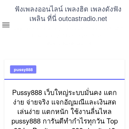
Skip
ฟังเพลงออนไลน์ เพลงฮิต เพลงดังฟัง
to
เพลิน ที่นี่ outcastradio.net
content
ฟังเพลง mp3 mv เพลงใหม่ โหลดฟรี เสียงเพราะ เสียงดี มี
ห้องคาราโอเกะให้ร้องประชันเสียงกัน
https://outcastradio.net
pussy888
Pussy888 เว็บใหญ่ระบบมั่นคง แตก
ง่าย จ่ายจริง แจกอัญมณีและเงินสด
เล่นง่าย แตกหนัก ใช้งานลื่นไหล
pussy888 การันตีทำกำไรทุกวัน Top