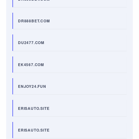
DR888BET.COM
DU2477.COM
EK4567.COM
ENJOY24.FUN
ERISAUTO.SITE
ERISAUTO.SITE