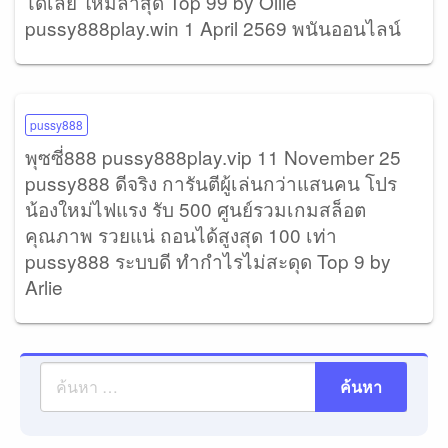
ได้เลย ใหม่ล่าสุด Top 99 by Ollie
pussy888play.win 1 April 2569 พนันออนไลน์
pussy888
พุซซี่888 pussy888play.vip 11 November 25
pussy888 ดีจริง การันตีผู้เล่นกว่าแสนคน โปร
น้องใหม่ไฟแรง รับ 500 ศูนย์รวมเกมสล็อต
คุณภาพ รวยแน่ ถอนได้สูงสุด 100 เท่า
pussy888 ระบบดี ทำกำไรไม่สะดุด Top 9 by
Arlie