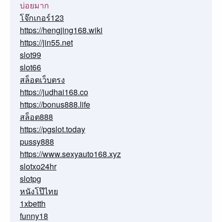
บ่อยมาก
โจ๊กเกอร์123
https://hengjing168.wiki
https://jin55.net
slot99
slot66
สล็อตเว็บตรง
https://judhai168.co
https://bonus888.life
สล็อต888
https://pgslot.today
pussy888
https://www.sexyauto168.xyz
slotxo24hr
slotpg
หนังโป๊ไทย
1xbetth
funny18