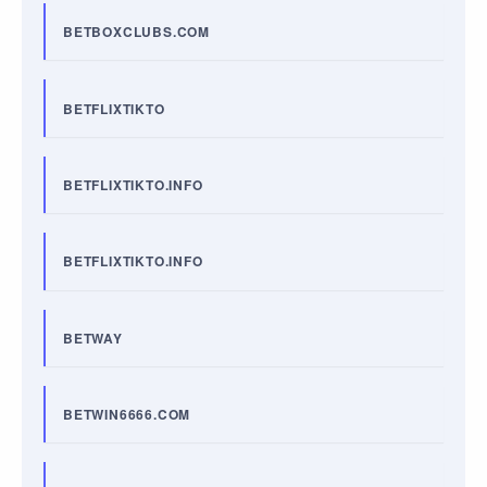
BETBOXCLUBS.COM
BETFLIXTIKTO
BETFLIXTIKTO.INFO
BETFLIXTIKTO.INFO
BETWAY
BETWIN6666.COM