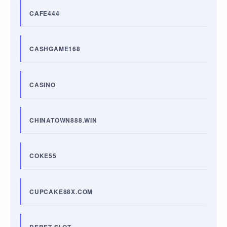
CAFE444
CASHGAME168
CASINO
CHINATOWN888.WIN
COKE55
CUPCAKE88X.COM