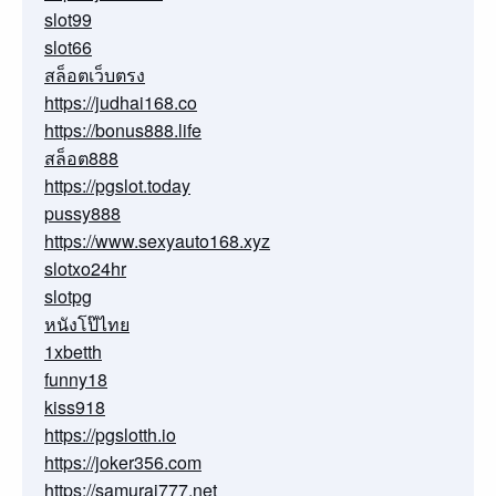
slot99
slot66
สล็อตเว็บตรง
https://judhai168.co
https://bonus888.life
สล็อต888
https://pgslot.today
pussy888
https://www.sexyauto168.xyz
slotxo24hr
slotpg
หนังโป๊ไทย
1xbetth
funny18
kiss918
https://pgslotth.io
https://joker356.com
https://samurai777.net