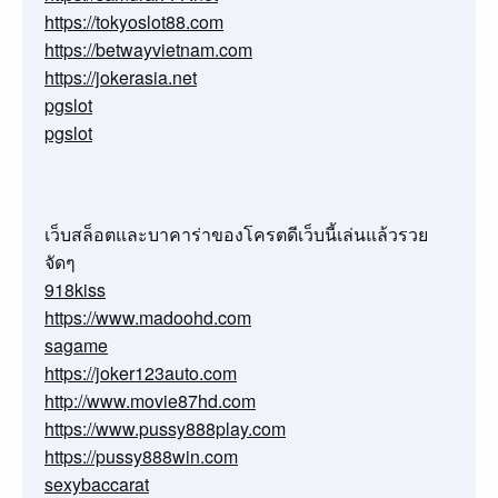
https://tokyoslot88.com
https://betwayvietnam.com
https://jokerasia.net
pgslot
pgslot
เว็บสล็อตและบาคาร่าของโครตดีเว็บนี้เล่นแล้วรวย
จัดๆ
918kiss
https://www.madoohd.com
sagame
https://joker123auto.com
http://www.movie87hd.com
https://www.pussy888play.com
https://pussy888win.com
sexybaccarat