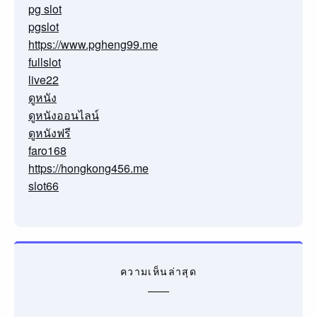
pg slot
pgslot
https://www.pgheng99.me
fullslot
live22
ดูหนัง
ดูหนังออนไลน์
ดูหนังฟรี
faro168
https://hongkong456.me
slot66
ความเห็นล่าสุด