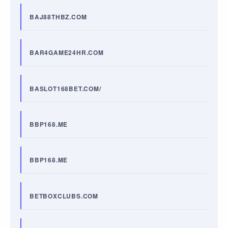
BAJ88THBZ.COM
BAR4GAME24HR.COM
BASLOT168BET.COM/
BBP168.ME
BBP168.ME
BETBOXCLUBS.COM