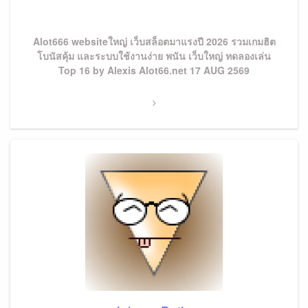
Next
Alot666 websiteใหญ่ เว็บสล็อตมาแรงปี 2026 รวมเกมฮิต
Post
โบนัสคุ้ม และระบบใช้งานง่าย พนัน เว็บใหญ่ ทดลองเล่น
Top 16 by Alexis Alot66.net 17 AUG 2569