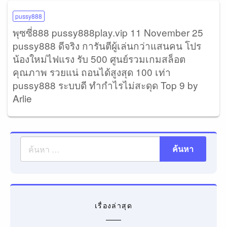
pussy888
พุซซี่888 pussy888play.vip 11 November 25
pussy888 ดีจริง การันตีผู้เล่นกว่าแสนคน โปร
น้องใหม่ไฟแรง รับ 500 ศูนย์รวมเกมสล็อต
คุณภาพ รวยแน่ ถอนได้สูงสุด 100 เท่า
pussy888 ระบบดี ทำกำไรไม่สะดุด Top 9 by
Arlie
เรื่องล่าสุด