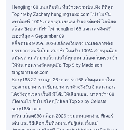
Hengjing168 เกมเดิมพัน ที่สร้างความบันเทิง ดีที่สุด
Top 19 by Zachery hengjing168d.com โปรโมชั่น
เครดิตฟรี 100% กล่องสุ่มเฮงเฮง รับเครดิตฟรี ไลฟ์สด
สล็อต ยิงปลา กีฬา ไพ่ hengjing168 แจก เครดิตฟรี
เยอะที่สุด 4 September 69
สล็อต168 9 ส.ค. 2026 สล็อตเว็บตรง เกมสดภาพชัด
บรรยากาศพรีเมียม สมาชิกใหม่รับ 100% สายทุนน้อย
สมัครด่วน คัดมาแล้ว เล่นได้ทุกเกม สล็อตเว็บตรง เข้า
ให้ทัน ก่อนรางวัลหลุดมือ Top 5 by Maddison
tangtem168e.com
Sexy168 27 กรกฎา 26 บาคาร่า168 เปิดมุมมองใหม่
ของเกมบาคาร่า เซียนบาคาร่าตัวจริงรับ 3 แสน ถอน
ได้จริงทุกเวลา เว็บดี มีโต๊ะให้เลือกเยอะ บาคาร่า168
เปิดเกมไว รับโปรใหญ่ไปเลย Top 32 by Celeste
sexy168c.com
พนัน สล็อต888 สล็อต 2026 รวมเกมแตกง่าย ฟีเจอร์
เด่น และวิธีเลือกเว็บที่เหมาะกับผู้เล่น เว็บแม่