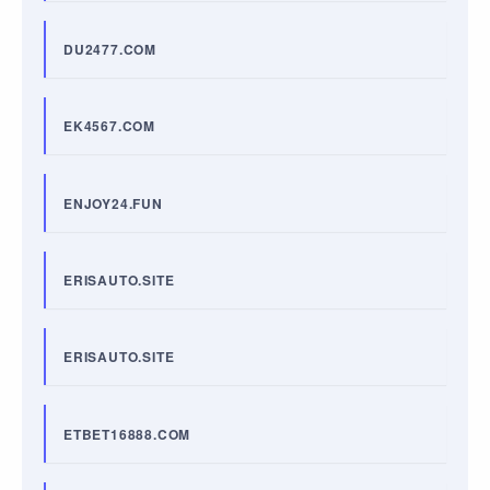
DU2477.COM
EK4567.COM
ENJOY24.FUN
ERISAUTO.SITE
ERISAUTO.SITE
ETBET16888.COM