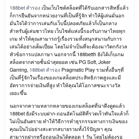
188bet สํารอง
เป็นเว็บไซต์สล็อตที่ได้รับเอกสารสิทธิ์แล้ว
ก็การยืนยันจากหน่วยงานที่เป็นที่รู้จัก ทำให้ผู้เล่นมั่นอก
มั่นใจได้ว่าการเล่นกับเว็บนี้ปลอดภัยแล้วก็เป็นกลาง
สำหรับผู้เล่นชาวไทย เว็บไซต์แห่งนี้รองรับภาษาไทยทุก
เกม ทำให้คุณสามารถรู้เรื่องรวมทั้งสนุกสนานกับการ
เล่นได้อย่างเต็มเปี่ยม โดยไม่จำเป็นที่จะต้องมาวิตกกังวล
หัวข้อการแปลภาษา นอกจากนี้ 188betth ยังได้เก็บเกม
สล็อตจากค่ายชั้นนำสุดยอด เช่น PG Soft, Joker
Gaming,
188bet สํารอง
Pragmatic Play รวมทั้งอื่นๆที่
เป็นที่รู้จักในเรื่องของเกมสล็อตประสิทธิภาพสูงและมี
อัตราการจ่ายเงินที่สูง ทำให้คุณได้โอกาสชนะรางวัล
เยอะขึ้น
นอกจากความหลากหลายของเกมสล็อตที่น่าดึงดูดแล้ว
188bet ยังมีระบบฝาก-ถอนอัตโนมัติที่รวดเร็วทันใจแล้วก็
ไม่เป็นอันตราย ทำให้วิธีการทำธุรกรรมทางการเงินของ
คุณเป็นไปอย่างสะดวกสบายรวมทั้งไร้ปัญหา คุณ
สามารถฝากหรือถอนเงินได้ตลอด 1 วัน โดยไม่ต้องรอ