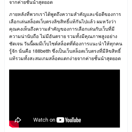
จากค่ายชั้นนำสุดยอด
ภายหลังที่พวกเราได้พูดถึงความสำคัญและข้อดีของการ
เลือกเล่นสล็อตเว็บตรงลิขสิทธิ์แท้กันไปแล้ว ผมหวังว่า
คุณคงเห็นถึงความสำคัญของการเลือกเล่นกับเว็บที่มี
ความน่านับถือ ไม่มีอันตราย รวมทั้งมีคุณภาพสูงอย่าง
ชัดเจน วันนี้ผมมีเว็บไซต์สล็อตที่ต้องการแนะนำให้ทุกคน
รู้จัก นั่นคือ 188betth ซึ่งเป็นเว็บสล็อตเว็บตรงที่มีลิขสิทธิ์
แท้รวมทั้งสะสมเกมสล็อตแตกง่ายจากค่ายชั้นนำสุดยอด