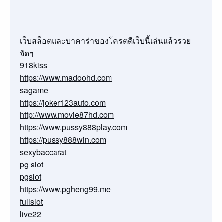
เว็บสล็อตและบาคาร่าของโครตดีเว็บนี้เล่นแล้วรวย
จัดๆ
918kiss
https://www.madoohd.com
sagame
https://joker123auto.com
http://www.movie87hd.com
https://www.pussy888play.com
https://pussy888win.com
sexybaccarat
pg slot
pgslot
https://www.pgheng99.me
fullslot
live22