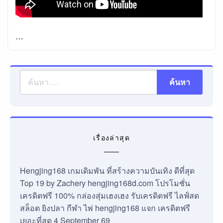
…
เรื่องล่าสุด
Hengjing168 เกมเดิมพัน ที่สร้างความบันเทิง ดีที่สุด
Top 19 by Zachery hengjing168d.com โปรโมชั่น
เครดิตฟรี 100% กล่องสุ่มเฮงเฮง รับเครดิตฟรี ไลฟ์สด
สล็อต ยิงปลา กีฬา ไพ่ hengjing168 แจก เครดิตฟรี
เยอะที่สุด 4 September 69