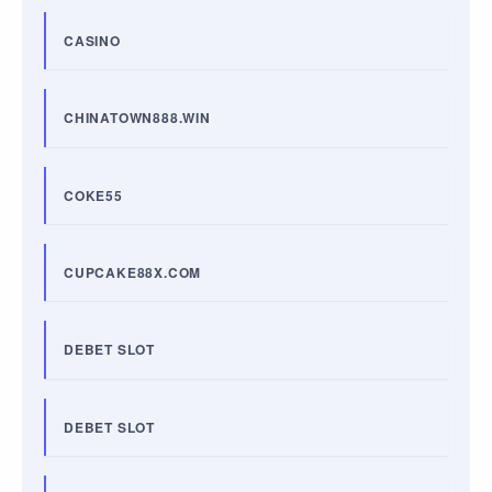
CASINO
CHINATOWN888.WIN
COKE55
CUPCAKE88X.COM
DEBET SLOT
DEBET SLOT