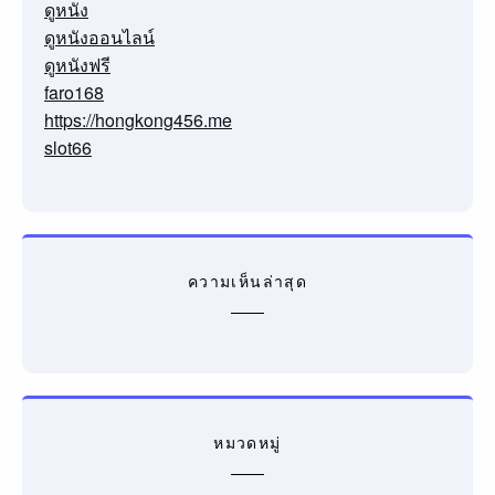
ดูหนัง
ดูหนังออนไลน์
ดูหนังฟรี
faro168
https://hongkong456.me
slot66
ความเห็นล่าสุด
หมวดหมู่