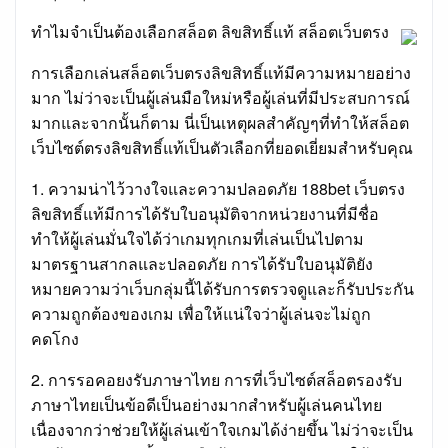
ทำไมจำเป็นต้องเลือกสล็อต ลิขสิทธิ์แท้ สล็อตเว็บตรง
การเลือกเล่นสล็อตเว็บตรงลิขสิทธิ์แท้มีความหมายอย่าง
มาก ไม่ว่าจะเป็นผู้เล่นมือใหม่หรือผู้เล่นที่มีประสบการณ์
มากและจากนั้นก็ตาม นี่เป็นเหตุผลสำคัญๆที่ทำให้สล็อต
เว็บไซต์ตรงลิขสิทธิ์แท้เป็นตัวเลือกที่ยอดเยี่ยมสำหรับคุณ
1. ความน่าไว้วางใจและความปลอดภัย 188bet เว็บตรง
ลิขสิทธิ์แท้มีการได้รับใบอนุมัติจากหน่วยงานที่มีชื่อ
ทำให้ผู้เล่นมั่นใจได้ว่าเกมทุกเกมที่เล่นเป็นไปตาม
มาตรฐานสากลและปลอดภัย การได้รับใบอนุมัติยัง
หมายความว่าเว็บกลุ่มนี้ได้รับการตรวจดูและก็รับประกัน
ความถูกต้องของเกม เพื่อให้แน่ใจว่าผู้เล่นจะไม่ถูก
คดโกง
2. การรอคอยงรับภาษาไทย การที่เว็บไซต์สล็อตรองรับ
ภาษาไทยเป็นข้อดีเป็นอย่างมากสำหรับผู้เล่นคนไทย
เนื่องจากว่าช่วยให้ผู้เล่นเข้าใจเกมได้ง่ายขึ้น ไม่ว่าจะเป็น