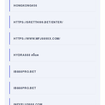
HONGKONG456
HTTPS://SRETTHI99.BET/ENTER/
HTTPS://WWW.MFJ889XX.COM/
HYDRA888 สล็อต
IB888PRO.BET
IB888PRO.BET
INFYPLUS888.COM