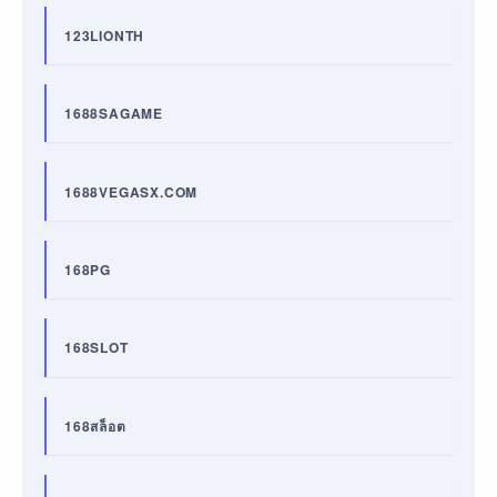
123LIONTH
1688SAGAME
1688VEGASX.COM
168PG
168SLOT
168สล็อต