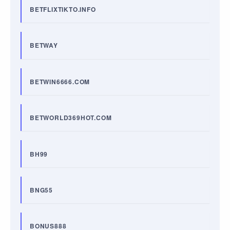
BETFLIXTIKTO.INFO
BETWAY
BETWIN6666.COM
BETWORLD369HOT.COM
BH99
BNG55
BONUS888