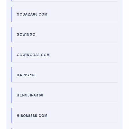
GOBAZA88.COM
GOWINGO
GOWINGO88.COM
HAPPY168
HENGJING168
HISO8888S.COM