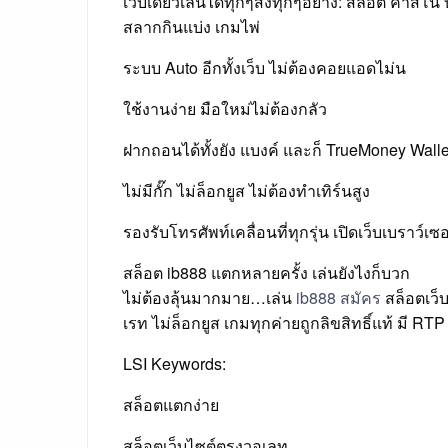
เว็บเดียวเล่นได้ทุกๆสิ่งทุกๆอย่าง: สล็อต คาสิโน
สลากกินแบ่ง เกมไพ่
ระบบ Auto อีกทั้งเว็บ ไม่ต้องคอยแอดไม่น
ใช้งานง่าย มือใหม่ไม่ต้องกลัว
ฝากถอนได้ทั้งยัง แบงค์ และก็ TrueMoney Walle
ไม่มีกั๊ก ไม่ล็อกยูส ไม่ต้องทำเทิร์นสูง
รองรับโทรศัพท์เคลื่อนที่ทุกรุ่น เปิดเว็บเบราว์เซ
สล็อต ib888 แตกหลายครั้ง เล่นยังไงก็บวก
ไม่ต้องลุ้นมากมาย…เล่น
ib888 สมัคร
สล็อตเว็บ
เรท ไม่ล็อกยูส เกมทุกค่ายถูกลิขสิทธิ์แท้ มี RTP
LSI Keywords:
สล็อตแตกง่าย
สล็อตเว็บไซต์ตรงวอเลท