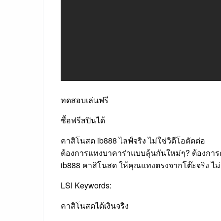
ทดสอบเล่นฟรี
ซื้อฟรีสปินได้
คาสิโนสด ib888 ไลฟ์จริง ไม่ใช่วิดีโอตัดต่อ
ต้องการแทงบาคาร่าแบบลุ้นกันใหม่ๆ? ต้องการด
ib888 คาสิโนสด ให้คุณแทงตรงจากโต๊ะจริง ไม่
LSI Keywords:
คาสิโนสดได้เงินจริง