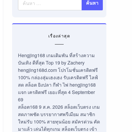
เรื่องล่าสุด
Hengjing168 เกมเดิมพัน ที่สร้างความ
บันเทิง ดีที่สุด Top 19 by Zachery
hengjing168d.com โปรโมชั่นเครดิตฟรี
100% กล่องสุ่มเฮงเฮง รับเครดิตฟรี ไลฟ์
สด สล็อต ยิงปลา กีฬา ไพ่ hengjing168
แจก เครดิตฟรี เยอะที่สุด 4 September
69
สล็อต168 9 ส.ค. 2026 สล็อตเว็บตรง เกม
สดภาพชัด บรรยากาศพรีเมียม สมาชิก
ใหม่รับ 100% สายทุนน้อย สมัครด่วน คัด
มาแล้ว เล่นได้ทุกเกม สล็อตเว็บตรง เข้า