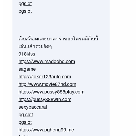
pgslot
pgslot
เว็บสล็อตและบาคาร่าของโครตดีเว็บนี้
เล่นแล้วรวยจัดๆ
918kiss
https://www.madoohd.com
sagame
https://joker123auto.com
http://www.movie87hd.com
https://www.pussy888play.com
https://pussy888win.com
sexybaccarat
pg slot
pgslot
https://www.pgheng99.me