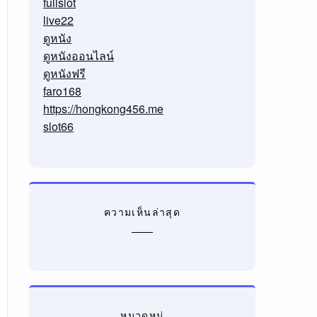
fullslot
live22
ดูหนัง
ดูหนังออนไลน์
ดูหนังฟรี
faro168
https://hongkong456.me
slot66
ความเห็นล่าสุด
หมวดหมู่