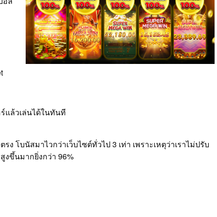
 บอล
t
อร์แล้วเล่นได้ในทันที
ตรง โบนัสมาไวกว่าเว็บไซต์ทั่วไป 3 เท่า เพราะเหตุว่าเราไม่ปรับ
 สูงขึ้นมากยิ่งกว่า 96%