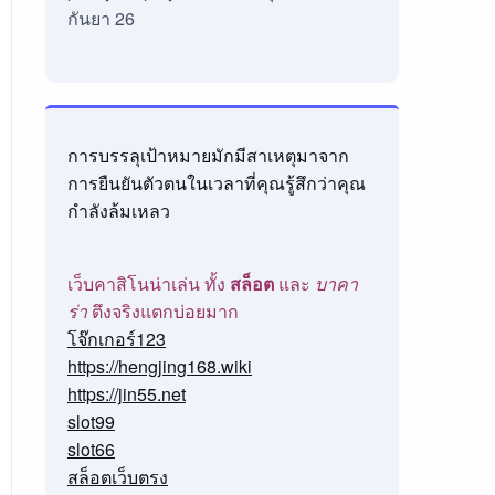
กันยา 26
การบรรลุเป้าหมายมักมีสาเหตุมาจาก
การยืนยันตัวตนในเวลาที่คุณรู้สึกว่าคุณ
กำลังล้มเหลว
เว็บคาสิโนน่าเล่น ทั้ง
สล็อต
และ
บาคา
ร่า
ตึงจริงแตกบ่อยมาก
โจ๊กเกอร์123
https://hengjing168.wiki
https://jin55.net
slot99
slot66
สล็อตเว็บตรง