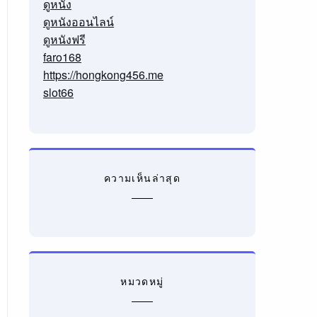
ดูหนัง
ดูหนังออนไลน์
ดูหนังฟรี
faro168
https://hongkong456.me
slot66
ความเห็นล่าสุด
หมวดหมู่