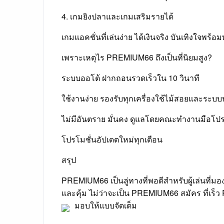
4. เกมยิงปลาและเกมเสริมรายได้
เกมแอคชั่นที่เล่นง่าย ได้เงินจริง บันเทิงใจพร้
เพราะเหตุไร PREMIUM66 ถึงเป็นที่นิยมสูง?
ระบบออโต้ ฝากถอนรวดเร็วใน 10 วินาที
ใช้งานง่าย รองรับทุกเครื่องใช้ไม้สอยและระบบป
ไม่มีอันตราย มั่นคง ดูแลโดยคณะทำงานมือโปร
โปรโมชั่นอัปเดตใหม่ทุกเดือน
สรุป
PREMIUM66 เป็นลู่ทางที่พอดีสำหรับผู้เล่นที่มอง
และคุ้ม ไม่ว่าจะเป็น PREMIUM66 สมัคร ที่เร็
มอบให้แบบจัดเต็ม