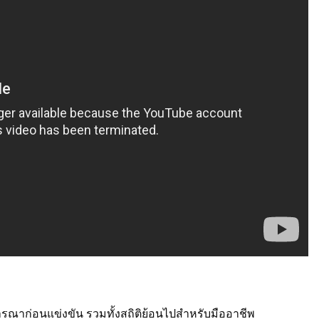
ารณาก่อนแข่งขัน รวมทั้งสถิติย้อนไปสำหรับมืออาชีพ