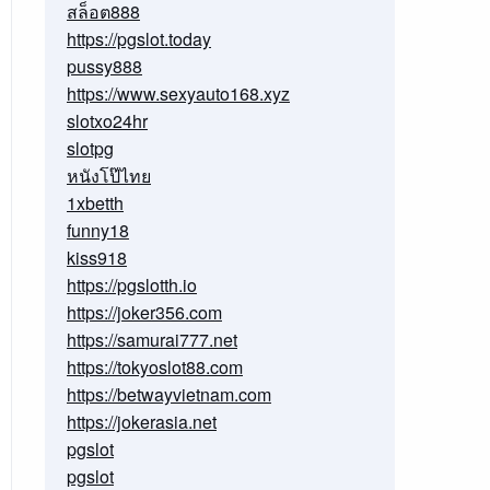
สล็อต888
https://pgslot.today
pussy888
https://www.sexyauto168.xyz
slotxo24hr
slotpg
หนังโป๊ไทย
1xbetth
funny18
kiss918
https://pgslotth.io
https://joker356.com
https://samurai777.net
https://tokyoslot88.com
https://betwayvietnam.com
https://jokerasia.net
pgslot
pgslot