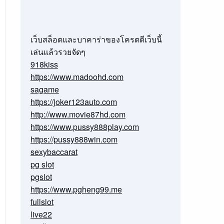
เว็บสล็อตและบาคาร่าของโครตดีเว็บนี้
เล่นแล้วรวยจัดๆ
918kiss
https://www.madoohd.com
sagame
https://joker123auto.com
http://www.movie87hd.com
https://www.pussy888play.com
https://pussy888win.com
sexybaccarat
pg slot
pgslot
https://www.pgheng99.me
fullslot
live22