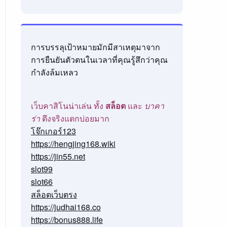
การบรรลุเป้าหมายมักมีสาเหตุมาจาก
การยืนยันตัวตนในเวลาที่คุณรู้สึกว่าคุณ
กำลังล้มเหลว
เว็บคาสิโนน่าเล่น ทั้ง
สล็อต
และ
บาคา
ร่า
ตึงจริงแตกบ่อยมาก
โจ๊กเกอร์123
https://hengjing168.wiki
https://jin55.net
slot99
slot66
สล็อตเว็บตรง
https://judhai168.co
https://bonus888.life