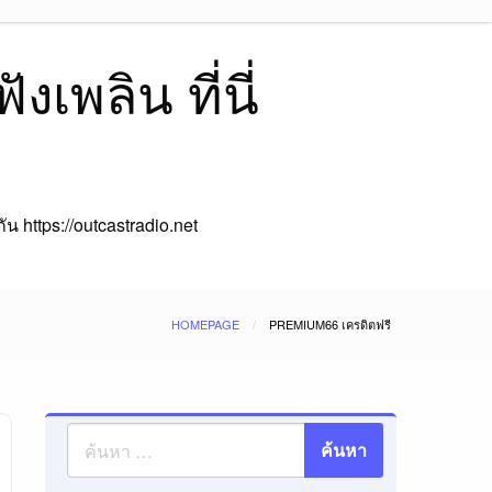
เพลิน ที่นี่
 https://outcastradio.net
HOMEPAGE
PREMIUM66 เครดิตฟรี