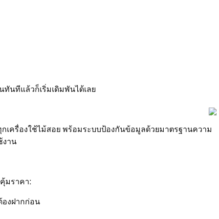
นทีแล้วก็เริ่มเดิมพันได้เลย
ุกเครื่องใช้ไม้สอย พร้อมระบบป้องกันข้อมูลด้วยมาตรฐานความ
ใช้งาน
มคุ้มราคา:
ต้องฝากก่อน