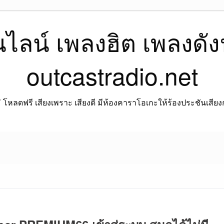
ลน์ เพลงฮิต เพลงดังฟัง
outcastradio.net
โหลดฟรี เสียงเพราะ เสียงดี มีห้องคาราโอเกะให้ร้องประชันเสียงกัน