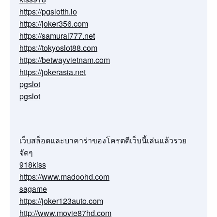
https://pgslotth.io
https://joker356.com
https://samurai777.net
https://tokyoslot88.com
https://betwayvietnam.com
https://jokerasia.net
pgslot
pgslot
เว็บสล็อตและบาคาร่าของโครตดีเว็บนี้เล่นแล้วรวย
จัดๆ
918kiss
https://www.madoohd.com
sagame
https://joker123auto.com
http://www.movie87hd.com