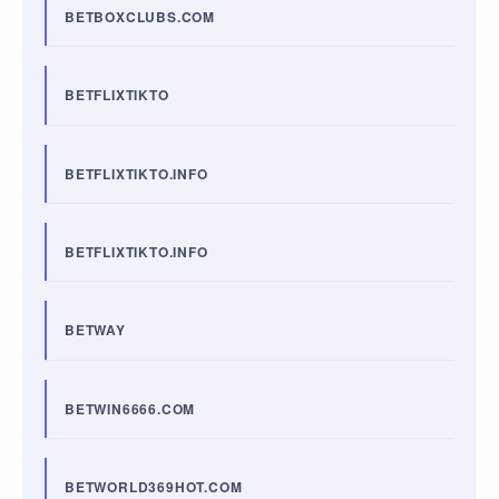
BETBOXCLUBS.COM
BETFLIXTIKTO
BETFLIXTIKTO.INFO
BETFLIXTIKTO.INFO
BETWAY
BETWIN6666.COM
BETWORLD369HOT.COM