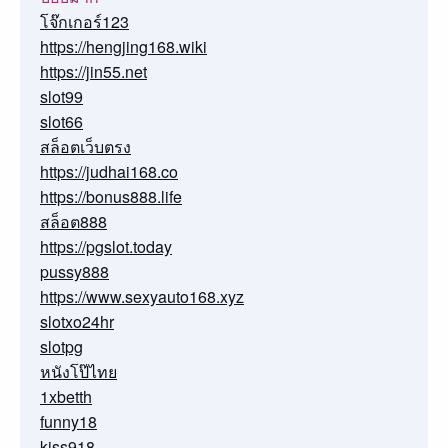
โจ๊กเกอร์123
https://hengjing168.wiki
https://jin55.net
slot99
slot66
สล็อตเว็บตรง
https://judhai168.co
https://bonus888.life
สล็อต888
https://pgslot.today
pussy888
https://www.sexyauto168.xyz
slotxo24hr
slotpg
หนังโป๊ไทย
1xbetth
funny18
kiss918