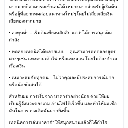
มากมายก็สามารถเข้าเล่นได้ เหมาะมากสำหรับผู้เริ่มต้น
หรือผู้ที่อยากทดสอบแนวทางใหม่ๆโดยไม่เสี่ยงเสียเงิน
เสียทองมากมาย
• ลงทุนต่ำ – เริ่มต้นเพียงหลักสิบ แต่ว่าได้การสนุกเต็ม
กำลัง
• ทดลองเทคนิคได้หลายแบบ – คุณสามารถทดลองสูตร
ต่างๆเช่น แทงตามเค้าไพ่ หรือแทงสวน โดยไม่ต้องกังวล
เรื่องเงิน
• เหมาะสมกับทุกคน – ไม่ว่าคุณจะมีประสบการณ์มาก
หรือน้อยก็เล่นได้
สำหรับผม การเริ่มจาก บาคาร่าอย่างน้อย ช่วยให้ผม
เรียนรู้จังหวะของเกม อ่านไพ่ได้เร็วขึ้น และทำให้ผมเชื่อ
มั่นในการวางเดิมพันมากยิ่งขึ้น
เทคนิคการเล่นบาคาร่าให้สนุกสนานแล้วก็ได้กำไร