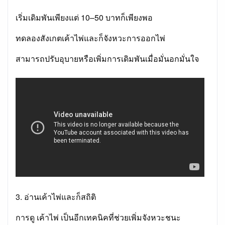
เริ่มเดิมพันเพียงแต่ 10–50 บาทก็เพียงพอ
ทดลองสังเกตเค้าไพ่และก็จังหวะการออกไพ่
สามารถปรับอุบายหรือเพิ่มการเดิมพันเมื่อมั่นอกมั่นใจ
3. อ่านเค้าไพ่และก็สถิติ
การดู เค้าไพ่ เป็นอีกเทคนิคที่ช่วยเพิ่มจังหวะชนะ