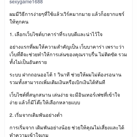
sexygame1688
ผมมีวิธีการง่ายๆที่ใช้แล้วเวิร์คมากมาย แล้วก็อยากแชร์
ให้ทุกคน
1. เลือกเว็บไซต์บาคาร่าที่ระบบดีและน่าไว้ใจ
อย่างแรกที่ผมให้ความสำคัญเป็น เว็บบาคาร่า เพราะว่า
เว็บที่ดีจะช่วยทำให้การเล่นของคุณราบรื่น ไม่ติดขัด รวม
ทั้งไม่เป็นอันตราย
ระบบ ฝากถอนออโต้ 1 วินาที ช่วยให้ผมไม่ต้องรอนาน
รวมทั้งสามารถเพิ่มเติมเงินหรือเบิกเงินได้ทันที
เว็บไซต์ที่สนุกสนาน เล่นง่าย จะมีอินเทอร์เฟซที่เข้าใจ
ง่าย แล้วก็มีโต๊ะให้เลือกหลายแบบ
2. เริ่มจากเดิมพันอย่างต่ำ
การเริ่มจาก เดิมพันอย่างน้อย ช่วยให้คุณไม่เสี่ยงและได้
ทำความเข้าใจเกม