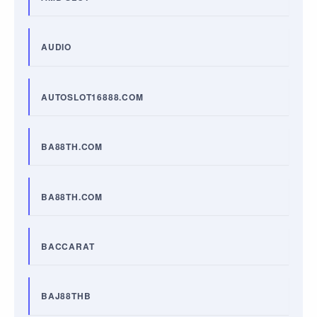
AUDIO
AUTOSLOT16888.COM
BA88TH.COM
BA88TH.COM
BACCARAT
BAJ88THB