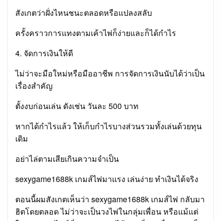
สังเกตว่าฝั่งไหนชนะตลอดหรือแปลงสลับ
ครั้งคราวการแทงตามเค้าไพ่ก็ง่ายและก็ได้กำไร
4. จัดการเงินให้ดี
ไม่ว่าจะมือใหม่หรือมืออาชีพ การจัดการเงินนับได้ว่าเป็น
เรื่องสำคัญ
ตั้งงบก่อนเล่น ดังเช่น วันละ 500 บาท
หากได้กำไรแล้ว ให้เก็บกำไรบางส่วนรวมทั้งเล่นด้วยทุน
เดิม
อย่าไล่ตามเสียเกินความจำเป็น
sexygame1688k เกมส์ไพ่มาแรง เล่นง่าย ทำเงินได้จริง
ตอนนี้ผมสังเกตเห็นว่า sexygame1688k เกมส์ไพ่ กลับมา
ฮิตโดยตลอด ไม่ว่าจะเป็นวงไพ่ในกลุ่มเพื่อน หรือแม้แต่