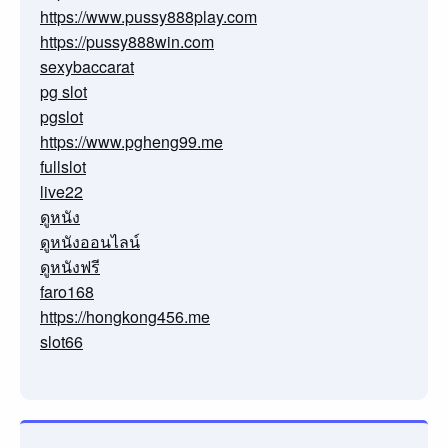
https://www.pussy888play.com
https://pussy888win.com
sexybaccarat
pg slot
pgslot
https://www.pgheng99.me
fullslot
live22
ดูหนัง
ดูหนังออนไลน์
ดูหนังฟรี
faro168
https://hongkong456.me
slot66