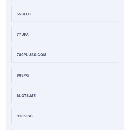
55SLOT
77UFA
789PLUSS.COM
888PG
8LOTS.ME
918KISS