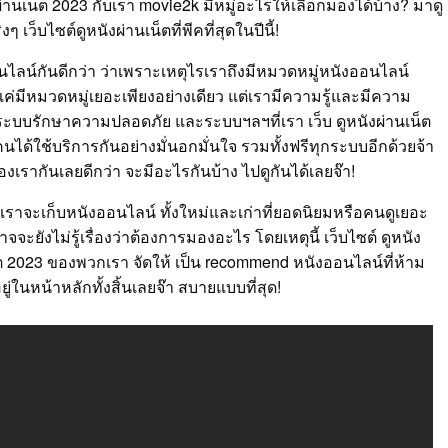
ผ่านเน็ต 2023 กับเรา movie2k มีหมู่อะไรให้เลือกมองได้บ้าง? มาดู
ๆ เว็บไซต์ดูหนังผ่านเน็ตที่พีคที่สุดในปีนี้!
ลน์กันดีกว่า ว่าเพราะเหตุไรเราถึงมีหมวดหมู่หนังออนไลน์
แค่มีหมวดหมู่เยอะเพียงอย่างเดียว แต่เรามีความรู้และมีความ
บ ระบบรักษาความปลอดภัย และระบบฯลฯที่เรา เว็บ ดูหนังผ่านเน็ต
คนได้ใช้บริการกันอย่างมั่นอกมั่นใจ รวมทั้งฟรีทุกระบบอีกด้วยจ้า
งเรากันเลยดีกว่า จะมีอะไรกันบ้าง ไปดูกันได้เลยจ๊า!
วกเราจะเก็บหนังออนไลน์ ทั้งใหม่และเก่าที่ยอดนิยมหรือคนดูเยอะ
ะยังไม่รู้เรื่องว่าต้องการมองอะไร โดยเหตุนี้ เว็บไซต์ ดูหนัง
น็ต 2023 ของพวกเรา จัดให้ เป็น recommend หนังออนไลน์ที่ห้าม
ในหน้าหลักทั้งสิ้นเลยจ๊า สบายแบบที่สุด!