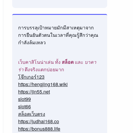
การบรรลุเป้าหมายมักมีสาเหตุมาจาก
การยืนยันตัวตนในเวลาที่คุณรู้สึกว่าคุณ
กำลังล้มเหลว
เว็บคาสิโนน่าเล่น ทั้ง
สล็อต
และ
บาคา
ร่า
ตึงจริงแตกบ่อยมาก
โจ๊กเกอร์123
https://hengjing168.wiki
https://jin55.net
slot99
slot66
สล็อตเว็บตรง
https://judhai168.co
https://bonus888.life