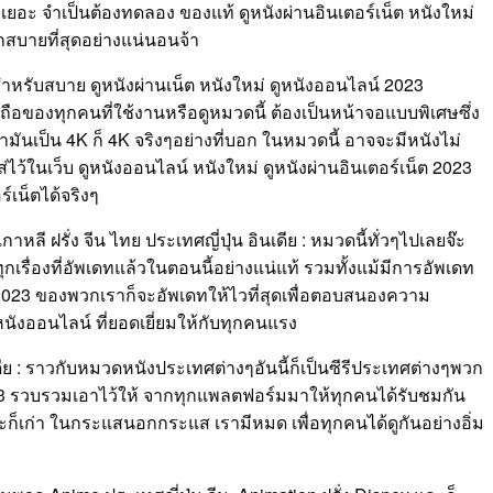
ีกเยอะ จำเป็นต้องทดลอง ของแท้ ดูหนังผ่านอินเตอร์เน็ต หนังใหม่
กสบายที่สุดอย่างแน่นอนจ้า
สำหรับสบาย ดูหนังผ่านเน็ต หนังใหม่ ดูหนังออนไลน์ 2023
อของทุกคนที่ใช้งานหรือดูหมวดนี้ ต้องเป็นหน้าจอแบบพิเศษซึ่ง
มันเป็น 4K ก็ 4K จริงๆอย่างที่บอก ในหมวดนี้ อาจจะมีหนังไม่
ว้ในเว็บ ดูหนังออนไลน์ หนังใหม่ ดูหนังผ่านอินเตอร์เน็ต 2023
์เน็ตได้จริงๆ
ลี ฝรั่ง จีน ไทย ประเทศญี่ปุ่น อินเดีย : หมวดนี้ทั่วๆไปเลยจ๊ะ
รื่องที่อัพเดทแล้วในตอนนี้อย่างแน่แท้ รวมทั้งแม้มีการอัพเดท
น็ต 2023 ของพวกเราก็จะอัพเดทให้ไวที่สุดเพื่อตอบสนองความ
ังออนไลน์ ที่ยอดเยี่ยมให้กับทุกคนแรง
อินเดีย : ราวกับหมวดหนังประเทศต่างๆอันนี้ก็เป็นซีรีประเทศต่างๆพวก
023 รวบรวมเอาไว้ให้ จากทุกแพลตฟอร์มมาให้ทุกคนได้รับชมกัน
ม่และก็เก่า ในกระแสนอกกระแส เรามีหมด เพื่อทุกคนได้ดูกันอย่างอิ่ม