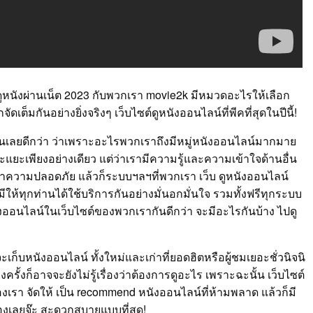
 ดูหนังผ่านเน็ต 2023 กับพวกเรา movie2k มีหมวดอะไรให้เลือก
ดเต็มกันอย่างยิ่งจริงๆ เว็บไซต์ดูหนังออนไลน์ที่พีคที่สุดในปีนี้!
นเลยดีกว่า ว่าเพราะอะไรพวกเราถึงมีหมู่หนังออนไลน์มากมาย
ะแยะเพียงอย่างเดียว แต่ว่าเรามีความรู้และความเข้าใจด้านอื่น
ษาความปลอดภัย แล้วก็ระบบฯลฯที่พวกเรา เว็บ ดูหนังออนไลน์
มีให้ทุกท่านได้ใช้บริการกันอย่างมั่นอกมั่นใจ รวมทั้งฟรีทุกระบบ
ังออนไลน์ในเว็บไซต์ของพวกเรากันดีกว่า จะมีอะไรกันบ้าง ไปดู
จะเก็บหนังออนไลน์ ทั้งใหม่และเก่าที่ยอดฮิตหรือผู้ชมเยอะชั่วนิจนิ
ั้งก็อาจจะยังไม่รู้เรื่องว่าต้องการดูอะไร เพราะฉะนั้น เว็บไซต์
งเรา จัดให้ เป็น recommend หนังออนไลน์ที่ห้ามพลาด แล้วก็มี
องเลยจ๊ะ สะดวกสบายแบบที่สุด!