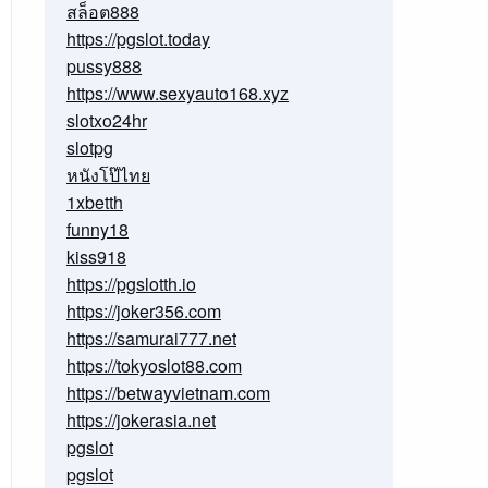
สล็อต888
https://pgslot.today
pussy888
https://www.sexyauto168.xyz
slotxo24hr
slotpg
หนังโป๊ไทย
1xbetth
funny18
kiss918
https://pgslotth.io
https://joker356.com
https://samurai777.net
https://tokyoslot88.com
https://betwayvietnam.com
https://jokerasia.net
pgslot
pgslot