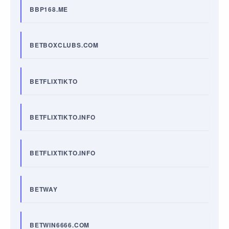
BBP168.ME
BETBOXCLUBS.COM
BETFLIXTIKTO
BETFLIXTIKTO.INFO
BETFLIXTIKTO.INFO
BETWAY
BETWIN6666.COM