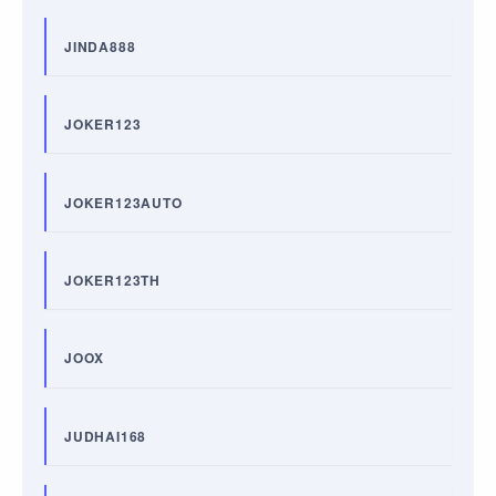
JINDA888
JOKER123
JOKER123AUTO
JOKER123TH
JOOX
JUDHAI168