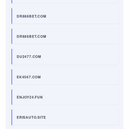
DR888BET.COM
DR888BET.COM
DU2477.COM
EK4567.COM
ENJOY24.FUN
ERISAUTO.SITE