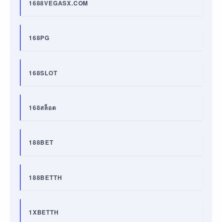
1688VEGASX.COM
168PG
168SLOT
168สล็อต
188BET
188BETTH
1XBETTH