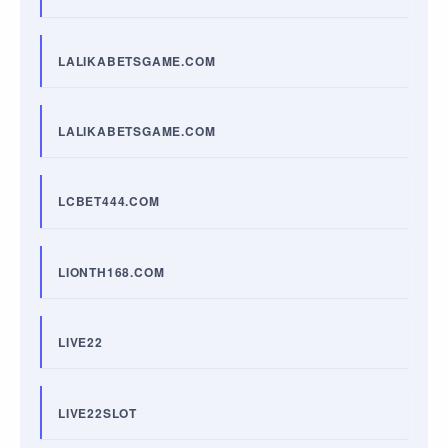
LALIKABETSGAME.COM
LALIKABETSGAME.COM
LCBET444.COM
LIONTH168.COM
LIVE22
LIVE22SLOT