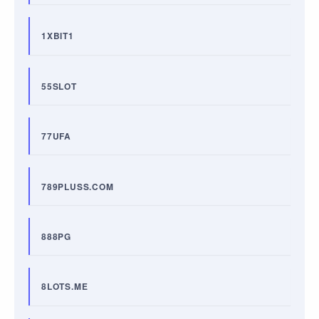
1XBIT1
55SLOT
77UFA
789PLUSS.COM
888PG
8LOTS.ME