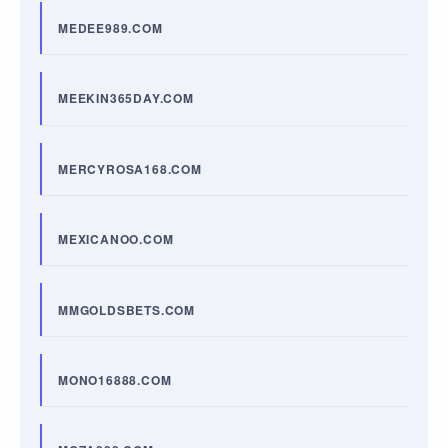
MEDEE989.COM
MEEKIN365DAY.COM
MERCYROSA168.COM
MEXICANOO.COM
MMGOLDSBETS.COM
MONO16888.COM