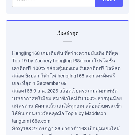
เรื่องล่าสุด
Hengjing168 เกมเดิมพัน ที่สร้างความบันเทิง ดีที่สุด
Top 19 by Zachery hengjing168d.com โปรโมชั่น
เครดิตฟรี 100% กล่องสุ่มเฮงเฮง รับเครดิตฟรี ไลฟ์สด
สล็อต ยิงปลา กีฬา ไพ่ hengjing168 แจก เครดิตฟรี
เยอะที่สุด 4 September 69
สล็อต168 9 ส.ค. 2026 สล็อตเว็บตรง เกมสดภาพชัด
บรรยากาศพรีเมียม สมาชิกใหม่รับ 100% สายทุนน้อย
สมัครด่วน คัดมาแล้ว เล่นได้ทุกเกม สล็อตเว็บตรง เข้า
ให้ทัน ก่อนรางวัลหลุดมือ Top 5 by Maddison
tangtem168e.com
Sexy168 27 กรกฎา 26 บาคาร่า168 เปิดมุมมองใหม่