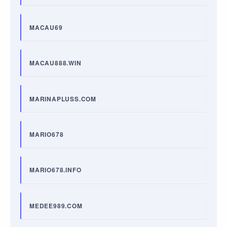
MACAU69
MACAU888.WIN
MARINAPLUSS.COM
MARIO678
MARIO678.INFO
MEDEE989.COM