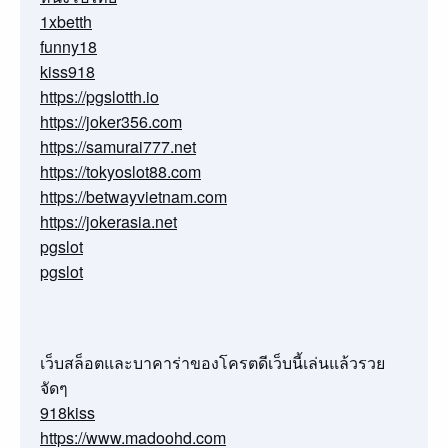
1xbetth
funny18
kiss918
https://pgslotth.io
https://joker356.com
https://samurai777.net
https://tokyoslot88.com
https://betwayvietnam.com
https://jokerasia.net
pgslot
pgslot
เว็บสล็อตและบาคาร่าของโครตดีเว็บนี้เล่นแล้วรวย
จัดๆ
918kiss
https://www.madoohd.com