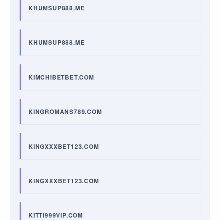
KHUMSUP888.ME
KHUMSUP888.ME
KIMCHIBETBET.COM
KINGROMANS789.COM
KINGXXXBET123.COM
KINGXXXBET123.COM
KITTI999VIP.COM