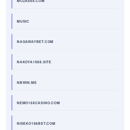
MOZA888.COM
MUSIC
NAGAWAYBET.COM
NAKOYA1688.SITE
NBWIN.ME
NEMO168CASINO.COM
NISEKO168BET.COM