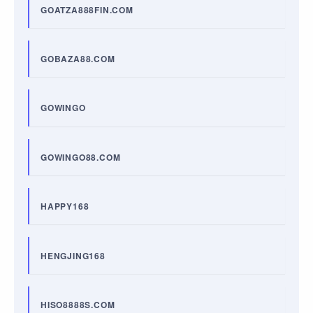
GOATZA888FIN.COM
GOBAZA88.COM
GOWINGO
GOWINGO88.COM
HAPPY168
HENGJING168
HISO8888S.COM