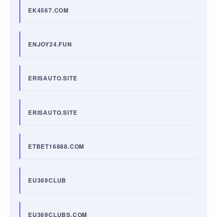
EK4567.COM
ENJOY24.FUN
ERISAUTO.SITE
ERISAUTO.SITE
ETBET16888.COM
EU369CLUB
EU369CLUBS.COM