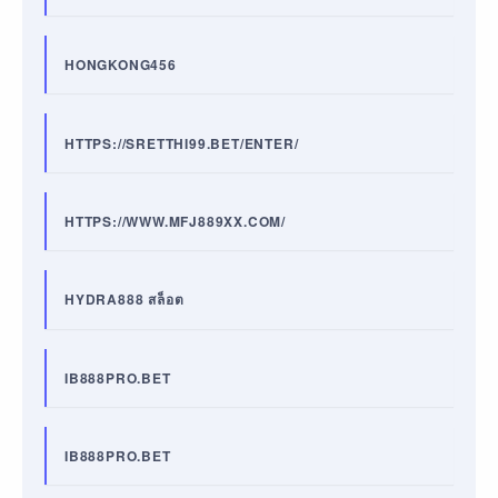
HONGKONG456
HTTPS://SRETTHI99.BET/ENTER/
HTTPS://WWW.MFJ889XX.COM/
HYDRA888 สล็อต
IB888PRO.BET
IB888PRO.BET