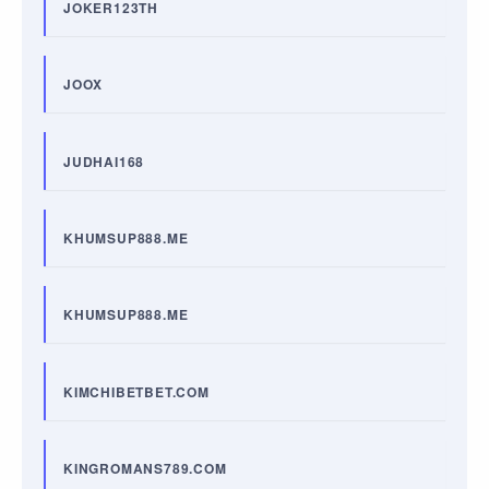
JOKER123TH
JOOX
JUDHAI168
KHUMSUP888.ME
KHUMSUP888.ME
KIMCHIBETBET.COM
KINGROMANS789.COM