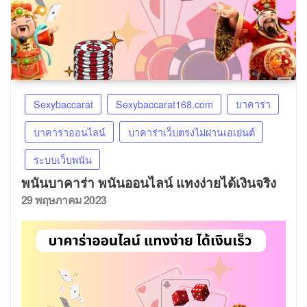
Sexybaccarat
Sexybaccarat168.com
บาคาร่า
บาคาร่าออนไลน์
บาคาร่าเว็บตรงไม่ผ่านเอเย่นต์
ระบบเว็บพนัน
พนันบาคาร่า พนันออนไลน์ แทงง่ายได้เงินจริง
Posted
29 พฤษภาคม 2023
on