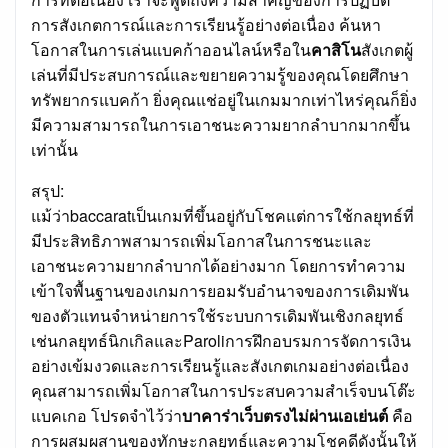
การสังเกตการณ์และการเรียนรู้อย่างต่อเนื่อง ค้นหา
โอกาสในการเล่นแบคก้าออนไลน์หรือใน
คาสิโน
สังเกตผู้
เล่นที่มีประสบการณ์และขยายความรู้ของคุณโดยศึกษา
ทรัพยากรแบคก้า ยิ่งคุณแช่อยู่ในเกมมากเท่าไหร่คุณก็ยิ่ง
มีความสามารถในการเอาชนะความยากลําบากมากขึ้น
เท่านั้น
สรุป:
แม้ว่าbaccaratเป็นเกมที่ขึ้นอยู่กับโชคแต่การใช้กลยุทธ์ที่
มีประสิทธิภาพสามารถเพิ่มโอกาสในการชนะและ
เอาชนะความยากลําบากได้อย่างมาก โดยการทําความ
เข้าใจพื้นฐานของเกมการยอมรับอํานาจของการเดิมพัน
ของตัวแทนจําหน่ายการใช้ระบบการเดิมพันเชิงกลยุทธ์
เช่นกลยุทธ์นิกเกิลและParoliการฝึกอบรมการจัดการเงิน
อย่างเข้มงวดและการเรียนรู้และสังเกตเกมอย่างต่อเนื่อง
คุณสามารถเพิ่มโอกาสในการประสบความสําเร็จบนโต๊ะ
แบคเกอ โปรดจําไว้ว่า
บาคาร่าเว็บตรงไม่ผ่านเอเย่นต์
คือ
การผสมผสานของทักษะกลยุทธ์และความโชคดีดังนั้นให้