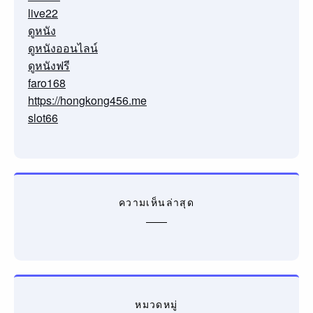
live22
ดูหนัง
ดูหนังออนไลน์
ดูหนังฟรี
faro168
https://hongkong456.me
slot66
ความเห็นล่าสุด
หมวดหมู่