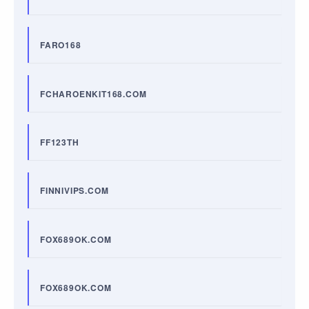
FARO168
FCHAROENKIT168.COM
FF123TH
FINNIVIPS.COM
FOX689OK.COM
FOX689OK.COM