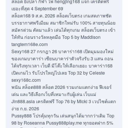
สล็อต ยิงปลา กีฬา ไพ่ hengjing168 แจก เครดิตฟรี
เยอะที่สุด 4 September 69
สล็อต168 9 ส.ค. 2026 สล็อตเว็บตรง เกมสดภาพชัด
บรรยากาศพรีเมียม สมาชิกใหม่รับ 100% สายทุนน้อย
สมัครด่วน คัดมาแล้ว เล่นได้ทุกเกม สล็อตเว็บตรง เข้า
ให้ทัน ก่อนรางวัลหลุดมือ Top 5 by Maddison
tangtem168e.com
Sexy168 27 กรกฎา 26 บาคาร่า168 เปิดมุมมองใหม่
ของเกมบาคาร่า เซียนบาคาร่าตัวจริงรับ 3 แสน ถอน
ได้จริงทุกเวลา เว็บดี มีโต๊ะให้เลือกเยอะ บาคาร่า168
เปิดเกมไว รับโปรใหญ่ไปเลย Top 32 by Celeste
sexy168c.com
พนัน สล็อต888 สล็อต 2026 รวมเกมแตกง่าย ฟีเจอร์
เด่น และวิธีเลือกเว็บที่เหมาะกับผู้เล่น เว็บแม่
Jin888.asia เครดิตฟรี Top 76 by Micki 3 เวปไซต์แตก
ง่าย ก.ย. 2026
Pussy888 โปรคุ้มทุกวัน เล่นสนุกได้มากกว่าเดิม Top
98 by Roseanna Pussy888play.me ทุกยอดฝาก 5%