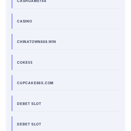
CASHGAME168
CASINO
CHINATOWN888.WIN
COKE55
CUPCAKE88X.COM
DEBET SLOT
DEBET SLOT