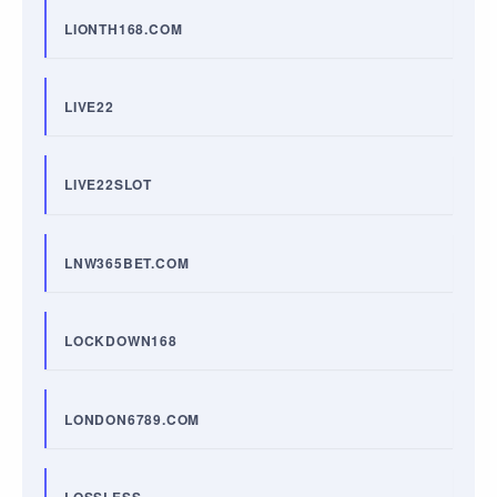
LIONTH168.COM
LIVE22
LIVE22SLOT
LNW365BET.COM
LOCKDOWN168
LONDON6789.COM
LOSSLESS