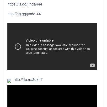
https://is.gd/jinda444
http://gg.gg/jinda-44
http://rlu.ru/3dxhT