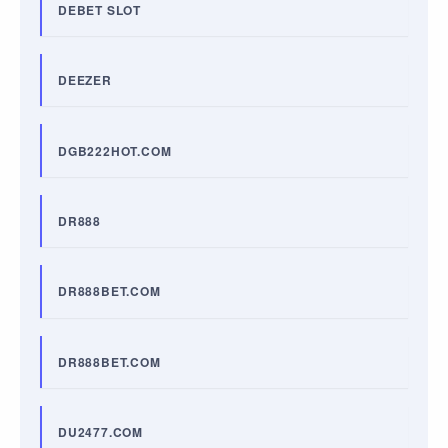
DEBET SLOT
DEEZER
DGB222HOT.COM
DR888
DR888BET.COM
DR888BET.COM
DU2477.COM