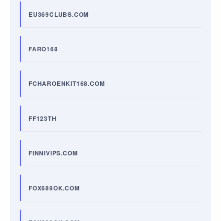
EU369CLUBS.COM
FARO168
FCHAROENKIT168.COM
FF123TH
FINNIVIPS.COM
FOX689OK.COM