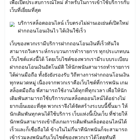
เพื่อเปิดประสบการณ์ใหม่ สำหรับในการเข้าใช้บริการกับ
เว็บที่เยี่ยมที่สุด
บริการสล็อตออนไลน์ เว็บตรงไม่ผ่านเอเย่นต์เปิดใหม่
ฝากถอนโอนเงินไว ได้เงินใช้เร็ว
เว็บของพวกเรามีบริการฝากถอนโอนเงินที่เร็วทันใจ
สามารถวิเคราะห์กระบวนการทำรายการ ทุกประเภทบน
เว็บไซต์แห่งนี้ได้ โดยเว็บไซต์ของพวกเรามีระบบระเบียบ
ฝากถอนโอนเงินอัตโนมัติ ให้นักพนันสามารถทำรายการ
ได้ผ่านมือถือ ทั้งยังยังรองรับ วิถีทางการฝากถอนโอนเงิน
ทุกหมวดหมู่ เนื่องจากพวกเราคือเว็บไซต์ที่การพนัน เกม
สล็อตมือถือ พี่สามารถใช้งานได้ทุกที่ทุกเวลา เพื่อให้นัก
เดิมพันสามารถใช้บริการเกมสล็อตออนไลน์ได้อย่างไม่
ยากเย็นเยอะที่สุด พวกเราจึงได้จัดสร้างระบบนี้ขึ้นมา ให้
นักเดิมพันทุกคนได้ใช้บริการ เว็บแห่งนี้เป็นเว็บ ที่ช่วยให้
นักพนันสามารถเข้าถึงเกมการเดิมพันสล็อตออนไลน์ได้
เร็วและก็เชื่อถือได้ ข้างในไม่กี่นาทีนักพนันก็จะสามารถ
เข้าร่วมลงพนันกับเว็บไซต์ของพวกเราได้โดยทันที