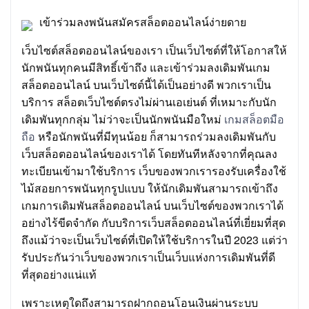
เข้าร่วมลงพนันสมัครสล็อตออนไลน์ง่ายดาย
เว็บไซต์สล็อตออนไลน์ของเรา เป็นเว็บไซต์ที่ให้โอกาสให้
นักพนันทุกคนมีสิทธิ์เข้าถึง และเข้าร่วมลงเดิมพันเกม
สล็อตออนไลน์ บนเว็บไซต์นี้ได้เป็นอย่างดี พวกเราเป็น
บริการ สล็อตเว็บไซต์ตรงไม่ผ่านเอเย่นต์ ที่เหมาะกับนัก
เดิมพันทุกกลุ่ม ไม่ว่าจะเป็นนักพนันมือใหม่
เกมสล็อตมือ
ถือ
หรือนักพนันที่มีทุนน้อย ก็สามารถร่วมลงเดิมพันกับ
เว็บสล็อตออนไลน์ของเราได้ โดยทันทีหลังจากที่คุณลง
ทะเบียนเข้ามาใช้บริการ เว็บของพวกเรารองรับเครื่องใช้
ไม้สอยการพนันทุกรูปแบบ ให้นักเดิมพันสามารถเข้าถึง
เกมการเดิมพันสล็อตออนไลน์ บนเว็บไซต์ของพวกเราได้
อย่างไร้ขีดจำกัด กับบริการเว็บสล็อตออนไลน์ที่เยี่ยมที่สุด
ถึงแม้ว่าจะเป็นเว็บไซต์ที่เปิดให้ใช้บริการในปี 2023 แต่ว่า
รับประกันว่าเว็บของพวกเราเป็นเว็บแห่งการเดิมพันที่ดี
ที่สุดอย่างแน่แท้
เพราะเหตุใดถึงสามารถฝากถอนโอนเงินผ่านระบบ