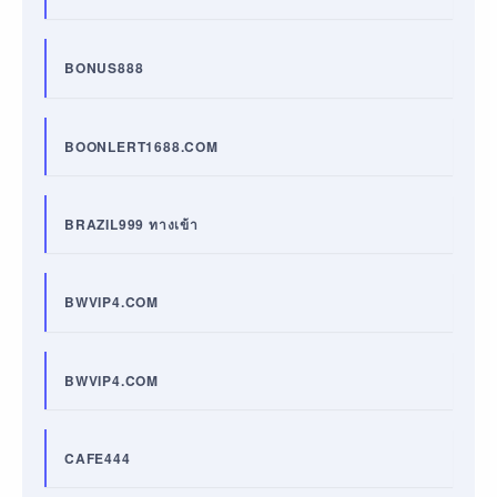
BONUS888
BOONLERT1688.COM
BRAZIL999 ทางเข้า
BWVIP4.COM
BWVIP4.COM
CAFE444