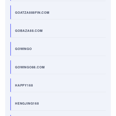
GOATZA888FIN.COM
GOBAZA88.COM
GOWINGO
GOWINGO88.COM
HAPPY168
HENGJING168