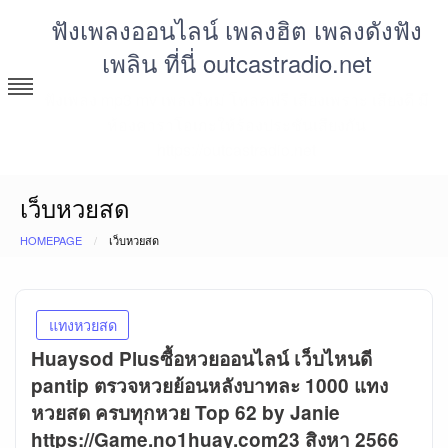
Skip
ฟังเพลงออนไลน์ เพลงฮิต เพลงดังฟัง
to
เพลิน ที่นี่ outcastradio.net
content
ฟังเพลง mp3 mv เพลงใหม่ โหลดฟรี เสียงเพราะ เสียงดี มี
ห้องคาราโอเกะให้ร้องประชันเสียงกัน
https://outcastradio.net
เว็บหวยสด
HOMEPAGE
เว็บหวยสด
แทงหวยสด
Huaysod Plusซื้อหวยออนไลน์ เว็บไหนดี
pantip ตรวจหวยย้อนหลังบาทละ 1000 แทง
หวยสด ครบทุกหวย Top 62 by Janie
https://Game.no1huay.com23 สิงหา 2566