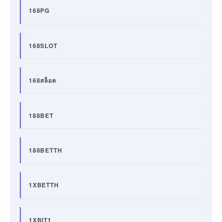
168PG
168SLOT
168สล็อต
188BET
188BETTH
1XBETTH
1XBIT1