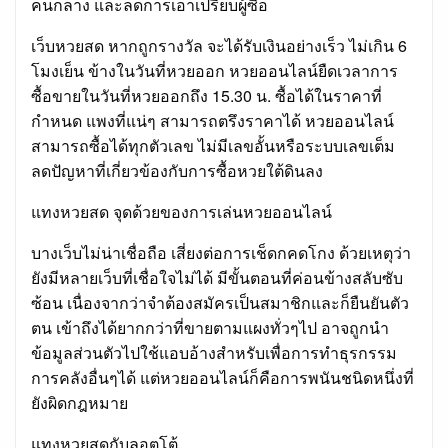
คนกลาง และลดการเอาเปรียบผู้ซื้อ
เว็บหวยสด หากถูกรางวัล จะได้รับเงินอย่างเร็ว ไม่เกิน 6
โมงเย็น ข้างในวันที่หวยออก หวยออนไลน์ยืดเวลาการ
ซื้อขายในวันที่หวยออกถึง 15.30 น. ซื้อได้ในราคาที่
กำหนด แพงที่แน่ๆ สามารถตรึงราคาได้ หวยออนไลน์
สามารถซื้อได้ทุกตัวเลข ไม่มีเลขอั้นหรือระบบเลขเต็ม
ลดปัญหาที่เกี่ยวข้องกับการซื้อหวยใต้ดินลง
แทงหวยสด จุดด้วยของการเล่นหวยออนไลน์
บางเว็บไม่น่าเชื่อถือ เสี่ยงต่อการเช็ดกคดโกง ด้วยเหตุว่า
ยังมีหลายเว็บที่เชื่อใจไม่ได้ มีขั้นตอนที่ค่อนข้างสลับซับ
ซ้อน เนื่องจากว่าจำต้องสมัครเป็นสมาชิกและก็ยืนยันตัว
ตน เข้าถึงได้ยากกว่าที่ขายตามแผงทั่วๆไป อาจถูกนำ
ข้อมูลส่วนตัวไปใช้แอบอ้างสำหรับเพื่อการทำธุรกรรม
การคลังอื่นๆได้ แต่หวยออนไลน์ก็คือการพนันชนิดหนึ่งที่
ยังผิดกฎหมาย
แทงหวยสดกับลอตโต้