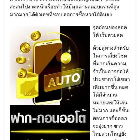
สะสมไปงวดหน้าเรื่อยทำให้มีมูลค่าผลตอบแทนที่สูง
มากมาย ได้ตัวเลขที่ชอบ ลดการซื้อหวยใต้ดินลง
จุดอ่อนของลอต
โต้ เว็บหวยสด
ด้วยลู่ทางสำหรับ
ในการเสี่ยงโชค
ที่มากเกินความ
จำเป็น อาจก่อให้
ประชากรโง่เขลา
เพิ่มมากขึ้น ลอต
โต้มีจำนวน
หมายเลขให้เล่น
ไม่มาก และก็ขั้น
ตอนการซื้อออก
จะยุ่งยาก ชาว
ไทยส่วนใหญ่ยัง