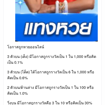
โอกาสถูกหวยออนไลน์
3 ตัวบน (เต็ง) มีโอกาสถูกรางวัลเป็น 1 ใน 1,000 หรือคิด
เป็น 0.1%
3 ตัวบน (โต็ด) ได้โอกาสถูกรางวัลเป็น 6 ใน 1,000 หรือ
คิดเป็น 0.6%
2 ตัวบน/ด้านล่าง มีโอกาสถูกรางวัลเป็น 1 ใน 100 หรือ
คิดเป็น 1.0%
วิ่งบน มีโอกาสถูกรางวัลคือ 3 ใน 10 หรือคิดเป็น 30%