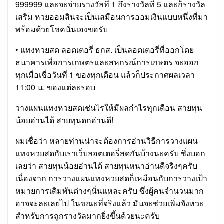
999999 และจะจ่ายรางวัลที่ 1 ถึงรางวัลที่ 5 และก็รางวัล
เสริม หวยออมสินจะเป็นเสมือนการออมเงินแบบหนึ่งที่มา
พร้อมด้วยโชคนั่นเองขอรับ
• แทงหวยสด ลอตเตอรี่ ธกส. เป็นลอตเตอรี่ที่ออกโดย
ธนาคารเพื่อการเกษตรและสหกรณ์การเกษตร จะออก
ทุกเมื่อเชื่อวันที่ 1 ของทุกเดือน แล้วก็ประกาศผลเวลา
11:00 น. ของแต่ละรอบ
วางแผนแทงหวยสดเช่นไรให้มีผลกำไรทุกเดือน สายทุน
น้อยอ่านได้ สายทุนดกอ่านดี!
ผมเชื่อว่า หลายท่านน่าจะต้องการอ่านวิธีการวางแผน
แทงหวยสดกับเราเว็บลอตเตอรี่สดกันบ้างนะครับ ซึ่งบอก
เลยว่า สายทุนน้อยอ่านได้ สายทุนหนาอ่านดีจริงๆครับ
เนื่องจาก การวางแผนแทงหวยสดก็เหมือนกับการวางเป้า
หมายการเดิมพันต่างๆนั่นแหละครับ ซึ่งผู้คนจำนวนมาก
อาจจะละเลยไป ในขณะที่จริงแล้ว มันจะช่วยเพิ่มจังหวะ
สำหรับการถูกรางวัลมากยิ่งขึ้นด้วยนะครับ