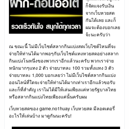
ก็จัดแจงรับเงิน
จากเว็บหวยสด
กันได้เลย และก็
ผมจะต้องบอกเลย
จ้ะนะครับว่า
ณ ขณะนี้ ไม่มีเว็บไซต์สลากกินแบ่งสดเว็บไซต์ไหนที่จะ
จ่ายให้ท่านได้มากพอๆกับเว็บไซต์แทงหวยสดอย่างสลาก
กินแบ่งโนหนึ่งของพวกเราอีกแล้วนะครับ พวกเราจ่าย
หนักมากๆแทง 2 ตัว จ่ายบาทละ 100 รวมทั้งแทง 3 ตัว
จ่ายบาทละ 1,000 บอกเลยว่า ไม่มีเว็บไซต์สลากกินแบ่ง
ออนไลน์ที่ใดจะจ่ายให้ท่านได้มากเท่าเราอีกแล้วขอรับ
และก็ที่สำคัญ เราไม่ได้มีให้เล่นเพียงแค่หวยรัฐบาลไทย
หรือสลากกินแบ่งไทยเพียงแค่นั้นครับผม
เว็บหวยสดของ game.no1huay เว็บหวยสด มีลอตเตอรี่
อะไรให้เล่นบ้าง มาดูกันนะครับ!