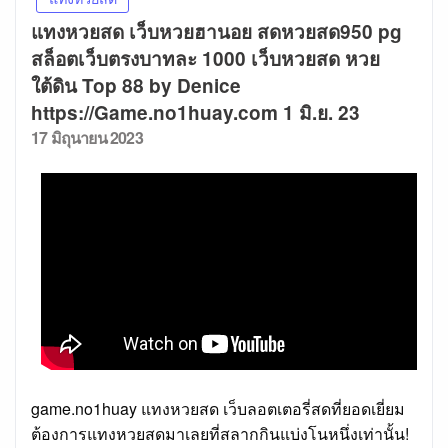
แทงหวยสด เว็บหวยฮานอย สดหวยสด950 pg
สล็อตเว็บตรงบาทละ 1000 เว็บหวยสด หวย
ใต้ดิน Top 88 by Denice
https://Game.no1huay.com 1 มิ.ย. 23
Posted
17 มิถุนายน 2023
on
game.no1huay แทงหวยสด เว็บลอตเตอรี่สดที่ยอดเยี่ยม
ต้องการแทงหวยสดมาเลยที่สลากกินแบ่งโนหนึ่งเท่านั้น!