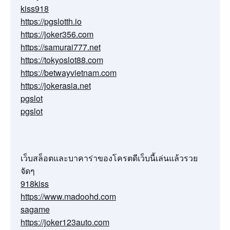
kiss918
https://pgslotth.io
https://joker356.com
https://samurai777.net
https://tokyoslot88.com
https://betwayvietnam.com
https://jokerasia.net
pgslot
pgslot
เว็บสล็อตและบาคาร่าของโครตดีเว็บนี้เล่นแล้วรวย
จัดๆ
918kiss
https://www.madoohd.com
sagame
https://joker123auto.com