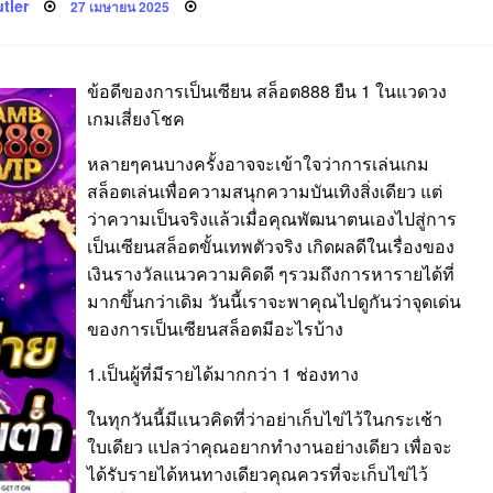
Posted
tler
27 เมษายน 2025
on
ข้อดีของการเป็นเซียน สล็อต888 ยืน 1 ในแวดวง
เกมเสี่ยงโชค
หลายๆคนบางครั้งอาจจะเข้าใจว่าการเล่นเกม
สล็อตเล่นเพื่อความสนุกความบันเทิงสิ่งเดียว แต่
ว่าความเป็นจริงแล้วเมื่อคุณพัฒนาตนเองไปสู่การ
เป็นเซียนสล็อตขั้นเทพตัวจริง เกิดผลดีในเรื่องของ
เงินรางวัลแนวความคิดดี ๆรวมถึงการหารายได้ที่
มากขึ้นกว่าเดิม วันนี้เราจะพาคุณไปดูกันว่าจุดเด่น
ของการเป็นเซียนสล็อตมีอะไรบ้าง
1.เป็นผู้ที่มีรายได้มากกว่า 1 ช่องทาง
ในทุกวันนี้มีแนวคิดที่ว่าอย่าเก็บไข่ไว้ในกระเช้า
ใบเดียว แปลว่าคุณอยากทำงานอย่างเดียว เพื่อจะ
ได้รับรายได้หนทางเดียวคุณควรที่จะเก็บไข่ไว้