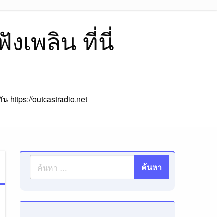
เพลิน ที่นี่
 https://outcastradio.net