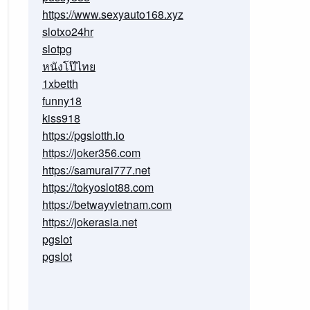
https://www.sexyauto168.xyz
slotxo24hr
slotpg
หนังโป๊ไทย
1xbetth
funny18
kiss918
https://pgslotth.io
https://joker356.com
https://samurai777.net
https://tokyoslot88.com
https://betwayvietnam.com
https://jokerasia.net
pgslot
pgslot