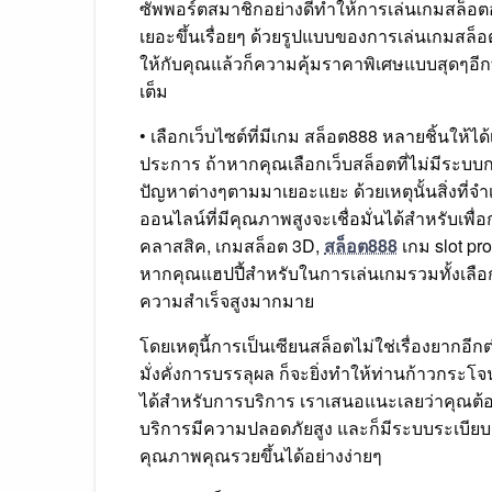
ซัพพอร์ตสมาชิกอย่างดีทำให้การเล่นเกมสล็อตอ
เยอะขึ้นเรื่อยๆ ด้วยรูปแบบของการเล่นเกมสล็อตใ
ให้กับคุณแล้วก็ความคุ้มราคาพิเศษแบบสุดๆอีกท
เต็ม
• เลือกเว็บไซต์ที่มีเกม สล็อต888 หลายชิ้นให้
ประการ ถ้าหากคุณเลือกเว็บสล็อตที่ไม่มีระบบก
ปัญหาต่างๆตามมาเยอะแยะ ด้วยเหตุนั้นสิ่งที่จำ
ออนไลน์ที่มีคุณภาพสูงจะเชื่อมั่นได้สำหรับเพื
คลาสสิค, เกมสล็อต 3D,
สล็อต888
เกม slot pr
หากคุณแฮปปี้สำหรับในการเล่นเกมรวมทั้งเลื
ความสำเร็จสูงมากมาย
โดยเหตุนี้การเป็นเซียนสล็อตไม่ใช่เรื่องยากอ
มั่งคั่งการบรรลุผล ก็จะยิ่งทำให้ท่านก้าวกระโจ
ได้สำหรับการบริการ เราเสนอแนะเลยว่าคุณต้อง
บริการมีความปลอดภัยสูง และก็มีระบบระเบียบก
คุณภาพคุณรวยขึ้นได้อย่างง่ายๆ