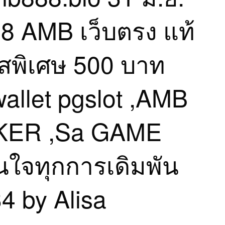
8 AMB เว็บตรง แท้
สพิเศษ 500 บาท
wallet pgslot ,AMB
KER ,Sa GAME
่นใจทุกการเดิมพัน
4 by Alisa