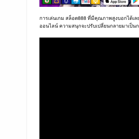
การเล่นเกม สล็อต888 ที่มีคุณภาพสูงบอกได้เ
ออนไลน์ ความสนุกจะปรับเปลี่ยนกลายมาเป็นกรรม