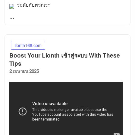
ระดับกับพวกเรา
…
lionth168.com
Boost Your Lionth เข้าสู่ระบบ With These
Tips
Posted
2 เมษายน 2025
on