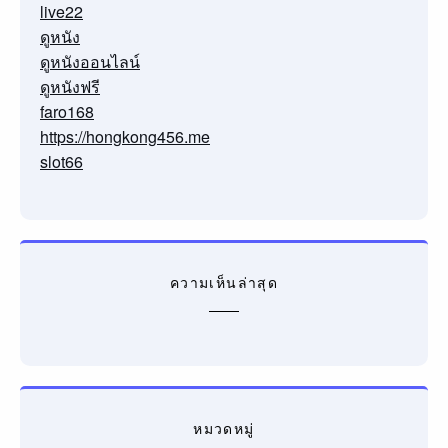
live22
ดูหนัง
ดูหนังออนไลน์
ดูหนังฟรี
faro168
https://hongkong456.me
slot66
ความเห็นล่าสุด
หมวดหมู่