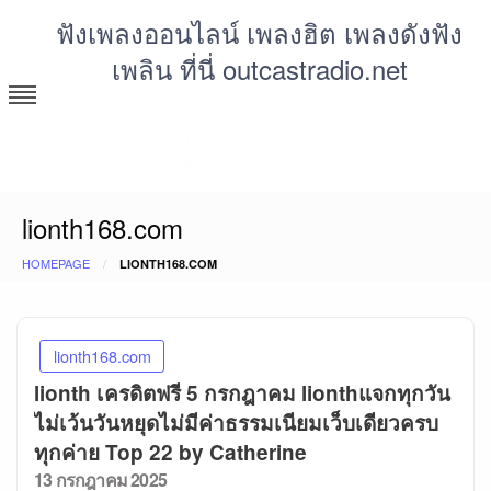
Skip
ฟังเพลงออนไลน์ เพลงฮิต เพลงดังฟัง
to
เพลิน ที่นี่ outcastradio.net
content
ฟังเพลง mp3 mv เพลงใหม่ โหลดฟรี เสียงเพราะ เสียงดี มี
ห้องคาราโอเกะให้ร้องประชันเสียงกัน
https://outcastradio.net
lionth168.com
HOMEPAGE
LIONTH168.COM
lionth168.com
lionth เครดิตฟรี 5 กรกฎาคม lionthแจกทุกวัน
ไม่เว้นวันหยุดไม่มีค่าธรรมเนียมเว็บเดียวครบ
ทุกค่าย Top 22 by Catherine
Posted
13 กรกฎาคม 2025