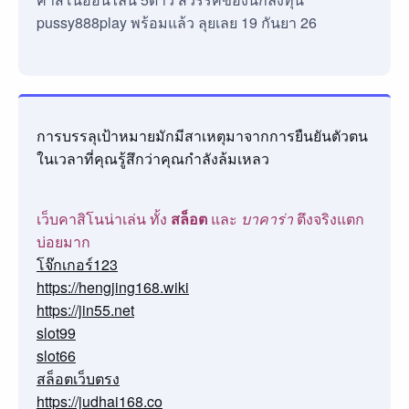
pussy888play พร้อมแล้ว ลุยเลย 19 กันยา 26
การบรรลุเป้าหมายมักมีสาเหตุมาจากการยืนยันตัวตน
ในเวลาที่คุณรู้สึกว่าคุณกำลังล้มเหลว
เว็บคาสิโนน่าเล่น ทั้ง
สล็อต
และ
บาคาร่า
ตึงจริงแตก
บ่อยมาก
โจ๊กเกอร์123
https://hengjing168.wiki
https://jin55.net
slot99
slot66
สล็อตเว็บตรง
https://judhai168.co