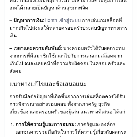
เกมได้ กลายเป็นปัญหาด้านสุขภาพจิต
–
ปัญหาการเงิน
:
lionth เข้าสู่ระบบ
การเล่นเกมสล็อตที่
มากเกินไปส่งผลให้หลายครอบครัวประสบปัญหาทางการ
เงิน
–
เวลาและความสัมพันธ์
: บางครอบครัวได้รับผลกระทบ
จากการที่มีสมาชิกใช้เวลาไปกับการเล่นเกมสล็อตมาก
เกินไป จนละเลยหน้าที่ความรับผิดชอบในครอบครัวและ
สังคม
แนวทางแก้ไขและข้อเสนอแนะ
การรับมือต่อปัญหาที่เกิดขึ้นจากการเล่นสล็อตควรได้รับ
การพิจารณาอย่างรอบคอบ ทั้งจากภาครัฐ ธุรกิจ
เกี่ยวข้อง และครอบครัวของผู้เล่น แนวทางที่เสนอ ได้แก่
การให้ความรู้และการอบรม
: ภาครัฐและองค์กร
เอกชนควรร่วมมือกันในการให้ความรู้เกี่ยวกับผลกระ