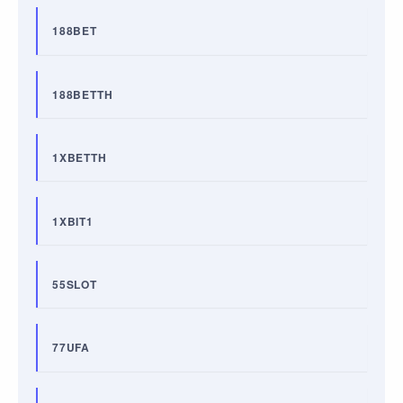
188BET
188BETTH
1XBETTH
1XBIT1
55SLOT
77UFA