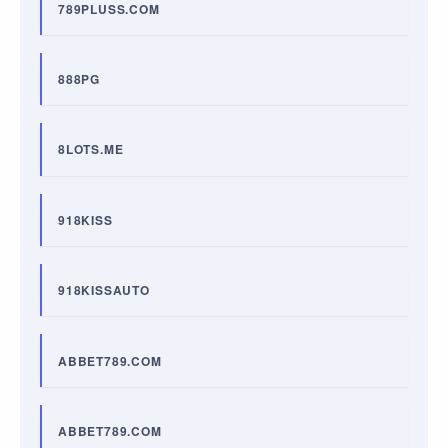
789PLUSS.COM
888PG
8LOTS.ME
918KISS
918KISSAUTO
ABBET789.COM
ABBET789.COM