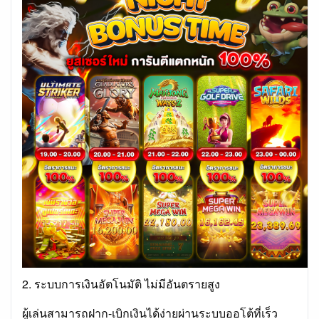
2. ระบบการเงินอัตโนมัติ ไม่มีอันตรายสูง
ผู้เล่นสามารถฝาก-เบิกเงินได้ง่ายผ่านระบบออโต้ที่เร็ว