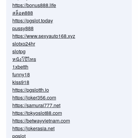
https://bonus888.life
สล็อต888
https://pgslot.today
pussy888
https://www.sexyauto168.xyz
slotxo24hr
slotpg
หนังโป๊ไทย
1xbetth
funny18
kiss918
https://pgslotth.io
https://joker356.com
https://samurai777.net
https://tokyoslot88.com
https://betwayvietnam.com
https://jokerasia.net
pgslot