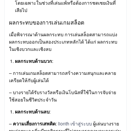
โดยเฉพาะในช่วงที่เล่นแพ้หรือต้องการชดเชยเงินที่
เสียไป
ผลกระทบของการเล่นเกมสล็อต
เมื่อพิจารณาด้านผลกระทบ การเล่นสล็อตสามารถแบ่ง
ผลกระทบออกเป็นสองประเภทหลักได้ ได้แก่ ผลกระทบ
ในเชิงบวกและเชิงลบ
ผลกระทบด้านบวก
:
– การเล่นเกมสล็อตสามารถสร้างความสนุกและคลาย
เครียดให้กับผู้เล่นได้
– บางรายได้รับรางวัลหรือเงินโบนัสที่ใช้ในการจับจ่าย
ใช้สอยในชีวิตประจำวัน
ผลกระทบด้านลบ
:
–
ความเสี่ยงการเสพติด
:
lionth เข้าสู่ระบบ
ผู้เล่นบางราย
พบว่าตนเองเริ่มมีพฤติกรรมที่ไม่สามารถควบคุมการเล่น