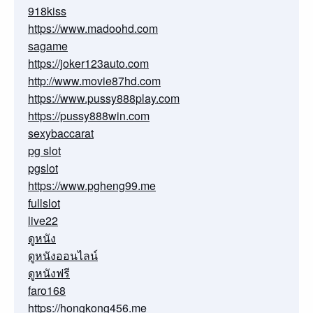
918kiss
https://www.madoohd.com
sagame
https://joker123auto.com
http://www.movie87hd.com
https://www.pussy888play.com
https://pussy888win.com
sexybaccarat
pg slot
pgslot
https://www.pgheng99.me
fullslot
live22
ดูหนัง
ดูหนังออนไลน์
ดูหนังฟรี
faro168
https://hongkong456.me