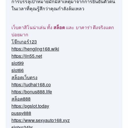
การบรรลุเป้าหมายมักมีสาเหตุมาจากการยืนยันตัวตน
ในเวลาที่คุณรู้สึกว่าคุณกำลังล้มเหลว
เว็บคาสิโนน่าเล่น ทั้ง
สล็อต
และ
บาคาร่า
ตึงจริงแตก
บ่อยมาก
โจ๊กเกอร์123
https://hengjing168.wiki
https://jin55.net
slot99
slot66
สล็อตเว็บตรง
https://judhai168.co
https://bonus888.life
สล็อต888
https://pgslot.today
pussy888
https://www.sexyauto168.xyz
slotxo24hr