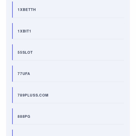
1XBETTH
1XBIT1
55SLOT
77UFA
789PLUSS.COM
888PG