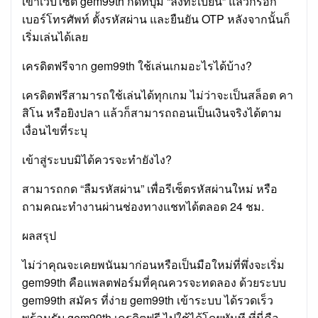
เข้าเว็บไซต์ gem99th กดที่ปุ่ม “ลงทะเบียน” แล้วกรอก
เบอร์โทรศัพท์ ตั้งรหัสผ่าน และยืนยัน OTP หลังจากนั้นก็
เริ่มเล่นได้เลย
เครดิตฟรีจาก gem99th ใช้เล่นเกมอะไรได้บ้าง?
เครดิตฟรีสามารถใช้เล่นได้ทุกเกม ไม่ว่าจะเป็นสล็อต คา
สิโน หรือยิงปลา แล้วก็สามารถถอนเป็นเงินจริงได้ตาม
เงื่อนไขที่ระบุ
เข้าสู่ระบบมิได้ควรจะทำยังไง?
สามารถกด “ลืมรหัสผ่าน” เพื่อรีเซ็ตรหัสผ่านใหม่ หรือ
ถามคณะทำงานผ่านช่องทางแชทได้ตลอด 24 ชม.
ผลสรุป
ไม่ว่าคุณจะเคยพนันมาก่อนหรือเป็นมือใหม่ที่พึ่งจะเริ่ม
gem99th คือแพลตฟอร์มที่คุณควรจะทดลอง ด้วยระบบ
gem99th สมัคร ที่ง่าย gem99th เข้าระบบ ได้รวดเร็ว
พร้อมรับ gem99th เครดิตฟรี ไปใช้ได้โดยทันที ที่นี่คือ