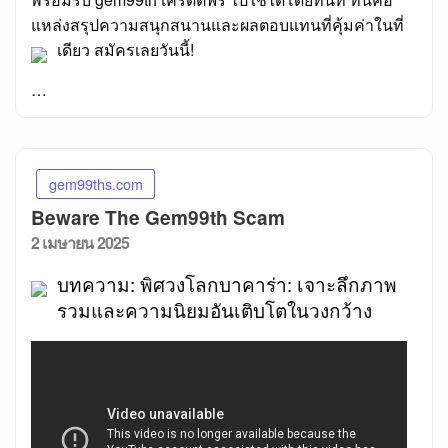
แหล่งสรุปความสนุกสนานและผลตอบแทนที่คุ้มค่าในที่
เดียว สมัครเลยวันนี้!
…
gem99ths.com
Beware The Gem99th Scam
Posted
2 เมษายน 2025
on
บทความ: พิศวงโลกบาคาร่า: เจาะลึกภาพ
รวมและความนิยมอันเติบโตในวงกว้าง