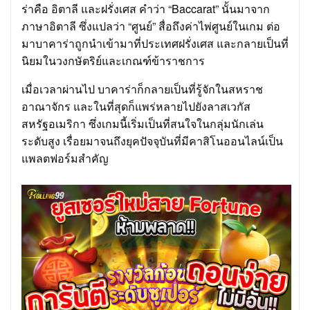
ร่าคือ อิตาลี และฝรั่งเศส คำว่า “Baccarat” นั้นมาจาก
ภาษาอิตาลี ซึ่งแปลว่า “ศูนย์” สื่อถึงค่าไพ่ศูนย์ในเกม ต่อ
มาบาคาร่าถูกนำเข้ามาที่ประเทศฝรั่งเศส และกลายเป็นที่
นิยมในวงกษัตริย์และเกณฑ์ข้าราชการ
เมื่อเวลาผ่านไป บาคาร่าก็กลายเป็นที่รู้จักในสหราช
อาณาจักร และในที่สุดก็แพร่หลายไปยังลาสเวกัส
สหรัฐอเมริกา ซึ่งเกมนี้เริ่มเป็นที่สนใจในกลุ่มนักเล่น
ระดับสูง เรื่อยมาจนถึงยุคปัจจุบันที่มีคาสิโนออนไลน์เป็น
แพลตฟอร์มสำคัญ