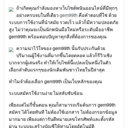
on
ถ้าเกิดคุณกำลังมองหาเว็บไซต์พนันออนไลน์ที่มีทุกๆ
อย่างครบจบในที่เดียว
gem99th
คือคำตอบที่ใช่ ด้วย
ระบบการใช้งานที่นำสมัย รวดเร็ว แล้วก็มีความปลอดภัย
สูง ไม่ว่าคุณจะเป็นนักพนันมือใหม่หรือระดับมืออาชีพ
gem99th พร้อมตอบปัญหาทุกสิ่งที่ต้องการของคุณ
ความน่าไว้ใจของ gem99th นั้นรับประกันด้วย
ปริมาณผู้ใช้งานที่มากขึ้นโดยตลอด แล้วก็รีวิวเชิง
บวกจากผู้เล่นจริง ทำให้เว็บไซต์นี้แปลงเป็นหนึ่งในตัว
เลือกลำดับแรกๆของนักเดิมพันชาวไทยในปีล่าสุด
ทำไมจำต้องเลือก gem99th เป็นเว็บหลักของคุณ
ระบบสมัครใช้งานง่าย ไม่สลับซับซ้อน
เพียงแต่ไม่กี่ขั้นตอน คุณก็สามารถเริ่มต้นการ gem99th
สมัคร ได้โดยทันที ไม่ต้องใช้เอกสาร ไม่ต้องกรอกข้อมูล
มากมาย เพียงแต่การันตีหมายเลขโทรศัพท์และตั้งรหัส
ผ่าน ระบบจะสร้างบัญชีให้ท่านโดยอัตโนมัติ