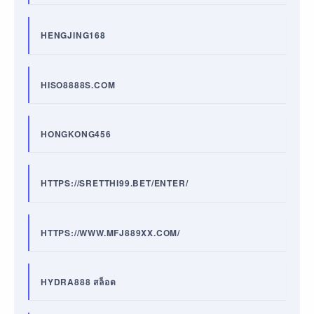
HENGJING168
HISO8888S.COM
HONGKONG456
HTTPS://SRETTHI99.BET/ENTER/
HTTPS://WWW.MFJ889XX.COM/
HYDRA888 สล็อต