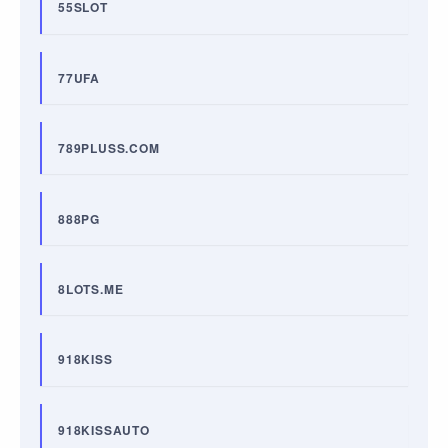
55SLOT
77UFA
789PLUSS.COM
888PG
8LOTS.ME
918KISS
918KISSAUTO