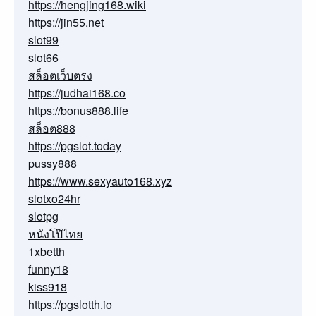
https://hengjing168.wiki
https://jin55.net
slot99
slot66
สล็อตเว็บตรง
https://judhai168.co
https://bonus888.life
สล็อต888
https://pgslot.today
pussy888
https://www.sexyauto168.xyz
slotxo24hr
slotpg
หนังโป๊ไทย
1xbetth
funny18
kiss918
https://pgslotth.io