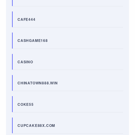
CAFE444
CASHGAME168
CASINO
CHINATOWN888.WIN
COKE55
CUPCAKE88X.COM