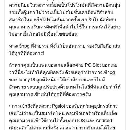
ความนิยมในวงการสล็อตเป็นโปรโมชั่นที่มีความยืดหยุ่น
รวมทั้งคุ้มค่า ไม่ว่าจะเป็นโปรโมชั่นเครดิตฟรีสำหรับ
สมาชิกใหม่ หรือโปรโมชั่นฝากครั้งแรก รับโบนัสพิเศษ
คุณสามารถรับเครดิตฟรีเพื่อนำไปใช้ในการพนันได้อย่าง
ไม่ยากเย็นโดยไม่มีเงื่อนไขซับซ้อน
ทางเข้าpg ที่ง่ายรวมทั้งไม่เป็นอันตราย รองรับมือถือ เล่น
ได้ทุกที่ที่ต้องการ!
ถ้าหากคุณเป็นแฟนของเกมสล็อตค่าย PG Slot บอกเลย
ว่าที่นี่จะไม่ทำให้คุณผิดหวัง ด้วยเหตุว่าปากทางเข้าpg
ของ funny18 ถูกดีไซน์มาให้เข้าถึงง่ายและก็ไม่มี
อันตราย ระบบถูกปรับปรุงด้วยเทคโนโลยีที่ทันสมัย ทำให้
คุณสามารถเข้าเล่นได้ทุกที่ที่ต้องการครับ
• การเข้าถึงที่สะดวก: Pgslot รองรับทุกวัสดุอุปกรณ์การ
เล่น ไม่ว่าจะเป็นสมาร์ทโฟน คอมพิวเตอร์ หรือแท็บเล็ต
คุณสามารถเข้าใช้งานได้ทั้งระบบ iOS และ Android
เพียงคลิกไม่จำนวนกี่ครั้ง คุณก็สามารถเริ่มเล่นได้โดย