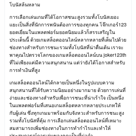
โบนัสล้นหลาม
การเลือกเล่นเกมที่ได้โอกาสชนะสูงรวมทั้งโบนัสเยอะ
แยะเป็นสิ่งที่นักการพนันต้องการของทุกคน โจ๊กเกอร์123
ยอดเยี่ยมในแพลตฟอร์มยอดนิยมแล้วก็สรรเสริญใน
ประเด็นนี้ ด้วยเกมสล็อตออนไลน์หลากหลายที่เต็มไปด้วย
ช่องทางสำหรับการชนะรวมทั้งโบนัสที่น่าตื่นเต้น เราจะ
พาคุณไปตรวจโลกของเกมสล็อตออนไลน์บน joker123th
ที่ไม่เพียงแค่มีความสนุกสนาน แต่ว่ายังได้โอกาสสำหรับ
การทำเงินที่สูง
เกมสล็อตออนไลน์ได้กลายเป็นหนึ่งในรูปแบบความ
สนุกสนานที่ได้รับความนิยมอย่างมากมาย ด้วยการเล่นที่
ง่ายและช่องทางสำหรับเพื่อการชนะที่น่าเร้าใจ เป็นหนึ่ง
ในแพลตฟอร์มที่เสนอเกมสล็อตหลากหลายประเภทให้
กับผู้เล่น ซึ่งทุกเกมมาพร้อมกับจังหวะสำหรับการชนะสูง
รวมทั้งโบนัสที่คุ้ม การเลือกเล่นสล็อตออนไลน์ที่เหมาะ
สมสามารถเพิ่มช่องทางในการทำกำไรและทำให้
ประสบการณ์การเล่นของคุณเป็นที่น่าจำ