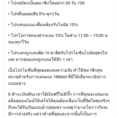
• โปรสมัครเป็นสมาชิกใหม่ฝาก 50 รับ 100
• โปรคืนยอดเสีย 5% ทุกๆวัน
• โปรเสนอแนะเพื่อนพ้องรับโบนัส 10%
• โปรโอกาสทองฝากแถม 10% ในช่วง 11:00 – 13:00 น
ของทุกวี่วัน
• โปรแทงถูกแทงผิด 10 ตาติดรับโปรโมชั่นโบนัสสุดๆไป
เลย หากคุณแทงถูกแถมให้อีก 1 เท่า
เป็นโปรโมชั่นที่สุดยอดแห่งความปัง ทำให้สมาชิกสุข
สบายสำหรับการเล่นเกม 168slot ที่มีให้เลือกนานัปการ
แบบอย่าง
5.ชำระเงินทันเวลาได้เงินฟรีไม่มีกั๊ก การที่คุณจะเล่นเกม
สล็อตออนไลน์ให้เสร็จได้คุณต้องเลือกเว็บที่จิตใจพ่อจริงๆ
ถึงจะได้รับเงินแบบฉ่ำปอดเพราะเหตุว่าบางเว็บราวกับจะ
มีการจ่ายจริง แต่ว่าท้ายที่สุดและจากนั้นก็เป็นการ