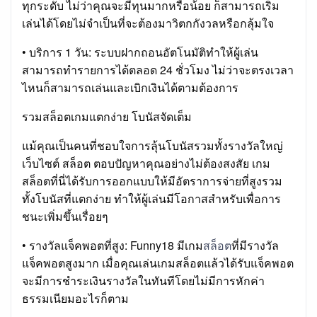
ทุกระดับ ไม่ว่าคุณจะมีทุนมากหรือน้อย ก็สามารถเริ่ม
เล่นได้โดยไม่จำเป็นที่จะต้องมาวิตกกังวลหรือกลุ้มใจ
• บริการ 1 วัน: ระบบฝากถอนอัตโนมัติทำให้ผู้เล่น
สามารถทำรายการได้ตลอด 24 ชั่วโมง ไม่ว่าจะตรงเวลา
ไหนก็สามารถเล่นและเบิกเงินได้ตามต้องการ
รวมสล็อตเกมแตกง่าย โบนัสจัดเต็ม
แม้คุณเป็นคนที่ชอบใจการลุ้นโบนัสรวมทั้งรางวัลใหญ่
เว็บไซต์ สล็อต ตอบปัญหาคุณอย่างไม่ต้องสงสัย เกม
สล็อตที่นี่ได้รับการออกแบบให้มีอัตราการจ่ายที่สูงรวม
ทั้งโบนัสที่แตกง่าย ทำให้ผู้เล่นมีโอกาสสำหรับเพื่อการ
ชนะเพิ่มขึ้นเรื่อยๆ
• รางวัลแจ็คพอตที่สูง: Funny18 มีเกม
สล็อต
ที่มีรางวัล
แจ็คพอตสูงมาก เมื่อคุณเล่นเกมสล็อตแล้วได้รับแจ็คพอต
จะมีการชำระเงินรางวัลในทันทีโดยไม่มีการหักค่า
ธรรมเนียมอะไรก็ตาม