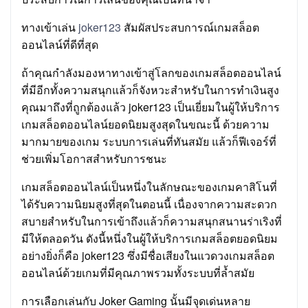
ทางเข้าเล่น
joker123
สัมผัสประสบการณ์เกมสล็อต
ออนไลน์ที่ดีที่สุด
ถ้าคุณกำลังมองหาทางเข้าสู่โลกของเกมสล็อตออนไลน์
ที่มีอีกทั้งความสนุกแล้วก็จังหวะสำหรับในการทำเงินสูง
คุณมาถึงที่ถูกต้องแล้ว joker123 เป็นเยี่ยมในผู้ให้บริการ
เกมสล็อตออนไลน์ยอดนิยมสูงสุดในขณะนี้ ด้วยความ
มากมายของเกม ระบบการเล่นที่ทันสมัย แล้วก็ฟีเจอร์ที่
ช่วยเพิ่มโอกาสสำหรับการชนะ
เกมสล็อตออนไลน์เป็นหนึ่งในลักษณะของเกมคาสิโนที่
ได้รับความนิยมสูงที่สุดในตอนนี้ เนื่องจากความสะดวก
สบายสำหรับในการเข้าถึงแล้วก็ความสนุกสนานร่าเริงที่
มีให้ตลอดวัน ดังนี้หนึ่งในผู้ให้บริการเกมสล็อตยอดนิยม
อย่างยิ่งก็คือ joker123 ซึ่งมีชื่อเสียงในแวดวงเกมสล็อต
ออนไลน์ด้วยเกมที่มีคุณภาพรวมทั้งระบบที่ล้ำสมัย
การเลือกเล่นกับ Joker Gaming นั้นมีจุดเด่นหลาย