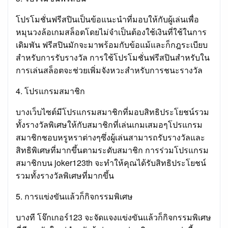
โปรโมชั่นฟรีสปินเป็นข้อแนะนำที่มอบให้กับผู้เล่นเพื่อ
หมุนวงล้อเกมสล็อตโดยไม่จำเป็นต้องใช้เงินที่ใช้ในการ
เดิมพัน ฟรีสปินมักจะมาพร้อมกับข้อแม้และก็กฎระเบียบ
สำหรับการรับรางวัล การใช้โปรโมชั่นฟรีสปินสำหรับใน
การเล่นสล็อตจะช่วยเพิ่มจังหวะสำหรับการชนะรางวัล
4. โปรแกรมสมาชิก
บางเว็บไซต์มีโปรแกรมสมาชิกที่มอบสิทธิประโยชน์รวม
ทั้งรางวัลพิเศษให้กับสมาชิกที่เล่นเกมเสมอๆโปรแกรม
สมาชิกชอบหรูหราต่างๆซึ่งผู้เล่นสามารถรับรางวัลและ
สิทธิพิเศษที่มากขึ้นตามระดับสมาชิก การร่วมโปรแกรม
สมาชิกบน joker123th จะทำให้คุณได้รับสิทธิประโยชน์
รวมทั้งรางวัลพิเศษที่มากขึ้น
5. การแข่งขันแล้วก็กิจกรรมพิเศษ
บางที โจ๊กเกอร์123 จะจัดแจงแข่งขันแล้วก็กิจกรรมพิเศษ