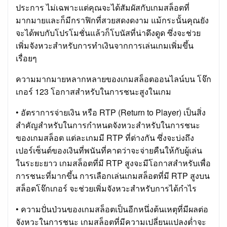
ประการ ไม่เฉพาะแต่คุณจะได้สัมผัสกับเกมสล็อตที่
มากมายและก็มีกราฟิกที่สวยสดงดงาม แม้กระนั้นคุณยัง
จะได้พบกับโปรโมชั่นแล้วก็โบนัสที่น่าดึงดูด ซึ่งจะช่วย
เพิ่มจังหวะสำหรับการทำเงินจากการเล่นเกมเพิ่มขึ้น
เรื่อยๆ
ความมากมายหลากหลายของเกมสล็อตออนไลน์บน โจ๊ก
เกอร์ 123 โอกาสสำหรับในการชนะสูงในเกม
• อัตราการจ่ายเงิน หรือ RTP (Return to Player) เป็นสิ่ง
สำคัญสำหรับในการกำหนดจังหวะสำหรับในการชนะ
ของเกมสล็อต แต่ละเกมมี RTP ที่ต่างกัน ซึ่งจะบ่งถึง
เปอร์เซ็นต์ของเงินที่พนันที่คาดว่าจะจ่ายคืนให้กับผู้เล่น
ในระยะยาว เกมสล็อตที่มี RTP สูงจะมีโอกาสสำหรับเพื่อ
การชนะที่มากขึ้น การเลือกเล่นเกมสล็อตที่มี RTP สูงบน
สล็อตโจ๊กเกอร์ จะช่วยเพิ่มจังหวะสำหรับการได้กำไร
• ความปั่นป่วนของเกมสล็อตเป็นอีกหนึ่งต้นเหตุที่มีผลต่อ
จังหวะในการชนะ เกมสล็อตที่มีความเปลี่ยนแปลงต่ำจะ