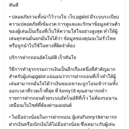
ทันที
• ปลอดภัยรวมทั้งน่าไว้วางใจ: เว็บ pgslot มีระบบระเบียบ
ความปลอดภัยที่เข้มงวด การดูแลและรักษาข้อมูลส่วนตัว
ของผู้เล่นเป็นเรื่องที่เว็บให้ความใส่ใจอย่างสูงสุด ทำให้ผู้
เล่นทุกคนมั่นอกมั่นใจได้ว่า ข้อมูลของคุณจะไม่รั่วไหล
หรือถูกนำไปใช้ในทางที่ผิดจำต้อง
บริการฝากถอนอัตโนมัติ เร็วทันใจ
วิธีการทำธุรกรรมการเงินเป็นอีกเรื่องหนึ่งที่สำคัญมาก
สำหรับผู้เล่นpgslot แน่นอนว่าการฝากถอนที่เร็วทำให้ผู้
เล่นสามารถมั่นใจได้ว่าเงินของเขาจะถูกโอนเข้ารวมทั้ง
ออกเวลาที่รวดเร็วที่สุด ที่ funny18 คุณสามารถทำ
รายการฝากถอนด้วยระบบอัตโนมัติที่เร็ว ไม่ต้องรอนาน
เสมือนเว็บไซต์ที่ต้องผ่านเอเย่นต์
• ไม่มีอย่างน้อยในการฝากถอน: ผู้เล่นFunny18สามารถ
ฝากเงินหรือเบิกเงินได้ไม่มีอย่างน้อย ซึ่งเหมาะกับผู้เล่น