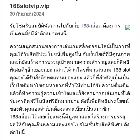
168slotvip.vip
Posted
30 กันยายน 2024
on
รับโชครับสมบัติพัสถานไปกับเว็บ
168สล็อต
ต้องการ
เป็นคนมั่งมีจำต้องมาตรงนี้
ความสนุกสนานของการเล่นเกมสล็อตออนไลน์เป็นการที่
คุณได้รับสิทธิประโยชน์เพิ่มสูงขึ้น กับเว็บไซต์ที่มีคุณภาพ
และก็ยังสร้างการบรรลุเป้าหมายความสำราญและก็สิทธิ
พิเศษดีๆอีกเยอะแยะ กล่าวได้ว่าใครที่มาเล่นเกม 168 slot
คุณจะได้รับสิ่งดีๆทดแทนเยอะแยะ แล้วก็ที่สำคัญเป็นเป็น
เว็บไซต์มหาโชคมหาลาภที่ทำให้ท่านได้รับความตื่นเต้น
แล้วก็ท้าความรู้ความเข้าใจและก็ยังสามารถเล่นเกมที่ได้
รับเครดิตฟรีโบนัสฟรีอีกมากมาย ดังนี้เพื่อสิทธิประโยชน์
ของตัวคุณเองจำเป็นต้องลงทะเบียนเป็นสมาชิก
168สล็อต ได้เลยเว็บแห่งนี้มีมูลค่าและก็สร้างการบรรลุ
ผลให้กับคุณล้นหลามและแจกโปรโมชั่นรับสิทธิพิเศษ ดัง
ต่อไปนี้