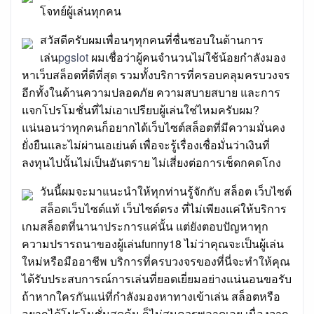
โจทย์ผู้เล่นทุกคน
สวัสดีครับผมเพื่อนๆทุกคนที่ชื่นชอบในด้านการ
เล่น
pgslot
ผมเชื่อว่าผู้คนจำนวนไม่ใช้น้อยกำลังมอง
หาเว็บสล็อตที่ดีที่สุด รวมทั้งบริการที่ครอบคลุมครบวงจร
อีกทั้งในด้านความปลอดภัย ความสบายสบาย และการ
แจกโปรโมชั่นที่ไม่เอาเปรียบผู้เล่นใช่ไหมครับผม?
แน่นอนว่าทุกคนก็อยากได้เว็บไซต์สล็อตที่มีความมั่นคง
ยั่งยืนและไม่ผ่านเอเย่นต์ เพื่อจะรู้เรื่องเชื่อมั่นว่าเงินที่
ลงทุนไปนั้นไม่เป็นอันตราย ไม่เสี่ยงต่อการเช็ดกคดโกง
วันนี้ผมจะมาแนะนำให้ทุกท่านรู้จักกับ สล็อต เว็บไซต์
สล็อตเว็บไซต์แท้ เว็บไซต์ตรง ที่ไม่เพียงแค่ให้บริการ
เกมสล็อตที่นานาประการแค่นั้น แต่ยังตอบปัญหาทุก
ความปรารถนาของผู้เล่นfunny18 ไม่ว่าคุณจะเป็นผู้เล่น
ใหม่หรือมืออาชีพ บริการที่ครบวงจรของที่นี่จะทำให้คุณ
ได้รับประสบการณ์การเล่นที่ยอดเยี่ยมอย่างแน่นอนขอรับ
ถ้าหากใครกันแน่ที่กำลังมองหาทางเข้าเล่น สล็อตหรือ
อยากได้โปรโมชั่นสุดคุ้ม ก็ไม่สมควรพลาดเลย เนื่องจาก