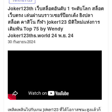
Joker123th เว็บสล็อตอันดับ 1 ระดับโลก สล็อต
เว็บตรง เล่นผ่านบราวเซอร์ป๊อกเด้ง ยิงปลา
สล็อต คาสิโน กีฬา joker123 มิติใหม่แห่งการ
เดิมพัน Top 75 by Wendy
Joker123ths.world 24 พ.ย. 24
Posted
30 กันยายน 2024
on
เพลิดเพลินไปกับเกม joker123 ที่ได้โอกาสชนะสูงแล้วก็