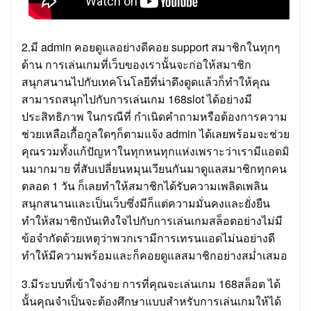
2.มี admin คอยดูแลอย่างดีคอย support สมาชิกในทุกๆ
ด้าน การเล่นเกมที่เว็บของเรานั้นจะก่อให้สมาชิก
สนุกสนานไปกับเทคโนโลยีที่น่าดึงดูดแล้วก็ทำให้คุณ
สามารถสนุกไปกับการเล่นเกม 168slot ได้อย่างมี
ประสิทธิภาพ ในกรณีที่ กำเนิดคำถามหรือต้องการความ
ช่วยเหลือเกื้อกูลใดๆก็ตามแจ้ง admin ได้เลยพร้อมจะช่วย
คุณรวมทั้งแก้ปัญหาในทุกหนทุกแห่งเพราะว่าเรามีแอดมิ
นมากมาย ที่สับเปลี่ยนหมุนเวียนกันมาดูแลสมาชิกทุกคน
ตลอด 1 วัน ก็เลยทำให้สมาชิกได้รับความเพลิดเพลิน
สนุกสนานและเป็นเว็บซึ่งมีก็แต่ความมั่นคงและยั่งยืน
ทำให้สมาชิกบันเทิงใจไปกับการเล่นเกมสล็อตอย่างไม่มี
ข้อจำกัดด้วยเหตุว่าพวกเรามีการเทรนแอดไม่นอย่างดี
ทำให้มีความพร้อมและก็คอยดูแลสมาชิกอย่างสม่ำเสมอ
3.มีระบบที่เข้าใจง่าย การที่คุณจะเล่นเกม 168สล็อต ได้
นั้นคุณจำเป็นจะต้องศึกษาแบบสำหรับการเล่นเกมให้ได้