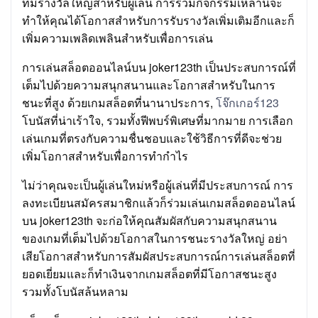
ที่มีรางวัลใหญ่สำหรับผู้เล่น การร่วมกิจกรรมเหล่านี้จะ
ทำให้คุณได้โอกาสสำหรับการรับรางวัลเพิ่มเติมอีกและก็
เพิ่มความเพลิดเพลินสำหรับเพื่อการเล่น
การเล่นสล็อตออนไลน์บน joker123th เป็นประสบการณ์ที่
เต็มไปด้วยความสนุกสนานและโอกาสสำหรับในการ
ชนะที่สูง ด้วยเกมสล็อตที่นานาประการ,
โจ๊กเกอร์123
โบนัสที่น่าเร้าใจ, รวมทั้งฟีพบร์พิเศษที่มากมาย การเลือก
เล่นเกมที่ตรงกับความชื่นชอบและใช้วิธีการที่ดีจะช่วย
เพิ่มโอกาสสำหรับเพื่อการทำกำไร
ไม่ว่าคุณจะเป็นผู้เล่นใหม่หรือผู้เล่นที่มีประสบการณ์ การ
ลงทะเบียนสมัครสมาชิกแล้วก็ร่วมเล่นเกมสล็อตออนไลน์
บน joker123th จะก่อให้คุณสัมผัสกับความสนุกสนาน
ของเกมที่เต็มไปด้วยโอกาสในการชนะรางวัลใหญ่ อย่า
เสียโอกาสสำหรับการสัมผัสประสบการณ์การเล่นสล็อตที่
ยอดเยี่ยมและก็ทำเงินจากเกมสล็อตที่มีโอกาสชนะสูง
รวมทั้งโบนัสล้นหลาม