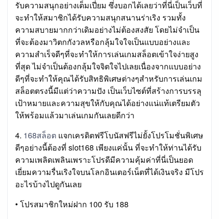
รับความสนุกอย่างเต็มเปี่ยม ซึ่งบอกได้เลยว่าที่นี่เป็นเว็บที่
จะทำให้สมาชิกได้รับความสนุกสนานร่าเริง รวมทั้ง
ความสบายมากกว่าเดิมอย่างไม่ต้องสงสัย โดยไม่จำเป็น
ที่จะต้องมาวิตกกังวลหรือกลุ้มใจใจเป็นแบบอย่างและ
ความสำเร็จดีๆที่จะทำให้การเล่นเกมสล็อตเข้าใจง่ายสูง
ที่สุด ไม่จำเป็นต้องกลุ้มใจจิตใจไปเลยเนื่องจากแบบอย่าง
ดีๆที่จะทำให้คุณได้รับสิทธิพิเศษต่างๆสำหรับการเล่นเกม
สล็อตตรงนี้มีแต่ว่าความปัง เป็นเว็บไซต์ที่สร้างการบรรลุ
เป้าหมายและความสุขให้กับคุณได้อย่างแน่แท้เตรียมตัว
ให้พร้อมแล้วมาเล่นเกมกันเลยดีกว่า
4.
168สล็อต
แจกเครดิตฟรีโบนัสฟรีไม่ยั้งโปรโมชั่นพิเศษ
ดีๆอย่างนี้ต้องที่ slot168 เพียงแค่นั้น ที่จะทำให้ท่านได้รับ
ความเพลิดเพลินเพราะโปรดีมีความคุ้มค่าที่นี่เป็นยอด
เยี่ยมความรื่นเริงใจบนโลกอินเตอร์เน็ตที่ได้เงินจริง มีโปร
อะไรบ้างไปดูกันเลย
• โปรสมาชิกใหม่ฝาก 100 รับ 188