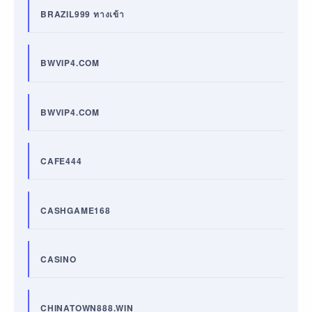
BRAZIL999 ทางเข้า
BWVIP4.COM
BWVIP4.COM
CAFE444
CASHGAME168
CASINO
CHINATOWN888.WIN