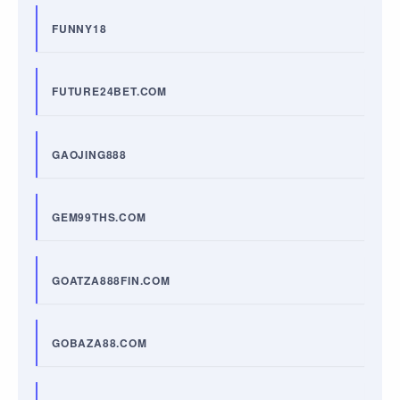
FUNNY18
FUTURE24BET.COM
GAOJING888
GEM99THS.COM
GOATZA888FIN.COM
GOBAZA88.COM