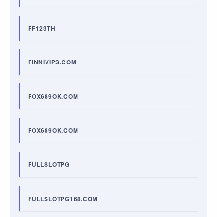
FF123TH
FINNIVIPS.COM
FOX689OK.COM
FOX689OK.COM
FULLSLOTPG
FULLSLOTPG168.COM