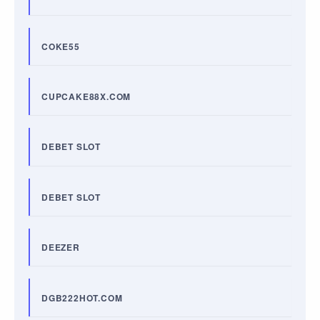
COKE55
CUPCAKE88X.COM
DEBET SLOT
DEBET SLOT
DEEZER
DGB222HOT.COM