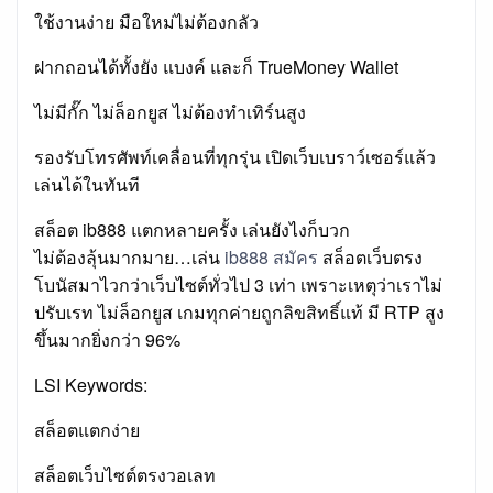
ใช้งานง่าย มือใหม่ไม่ต้องกลัว
ฝากถอนได้ทั้งยัง แบงค์ และก็ TrueMoney Wallet
ไม่มีกั๊ก ไม่ล็อกยูส ไม่ต้องทำเทิร์นสูง
รองรับโทรศัพท์เคลื่อนที่ทุกรุ่น เปิดเว็บเบราว์เซอร์แล้ว
เล่นได้ในทันที
สล็อต ib888 แตกหลายครั้ง เล่นยังไงก็บวก
ไม่ต้องลุ้นมากมาย…เล่น
ib888 สมัคร
สล็อตเว็บตรง
โบนัสมาไวกว่าเว็บไซต์ทั่วไป 3 เท่า เพราะเหตุว่าเราไม่
ปรับเรท ไม่ล็อกยูส เกมทุกค่ายถูกลิขสิทธิ์แท้ มี RTP สูง
ขึ้นมากยิ่งกว่า 96%
LSI Keywords:
สล็อตแตกง่าย
สล็อตเว็บไซต์ตรงวอเลท