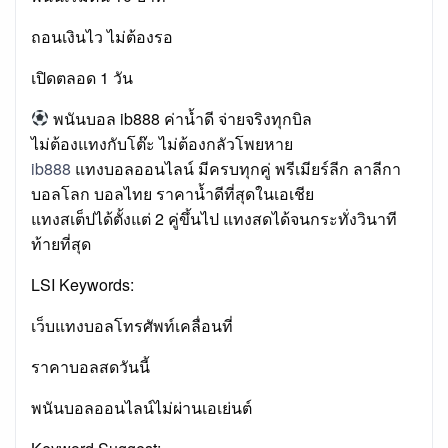
ถอนเงินไว ไม่ต้องรอ
เปิดตลอด 1 วัน
พนันบอล ib888 ค่าน้ำดี จ่ายจริงทุกบิล
ไม่ต้องแทงกับโต๊ะ ไม่ต้องกลัวโพยหาย
ib888
แทงบอลออนไลน์ มีครบทุกคู่ พรีเมียร์ลีก ลาลีกา
บอลโลก บอลไทย ราคาน้ำดีที่สุดในเอเชีย
แทงสเต็ปได้ตั้งแต่ 2 คู่ขึ้นไป แทงสดได้จนกระทั่งวินาที
ท้ายที่สุด
LSI Keywords:
เว็บแทงบอลโทรศัพท์เคลื่อนที่
ราคาบอลสดวันนี้
พนันบอลออนไลน์ไม่ผ่านเอเย่นต์