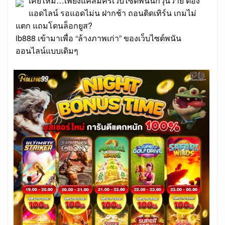
เคยไหม…เพียงแค่สมัครเว็บไซต์พนันก็วุ่นวาย ต้อง
แอดไลน์ รอแอดไม่น ฝากช้า ถอนติดเทิร์น เกมไม่
แตก แถมโดนล็อกยูส?
ib888 เข้ามาเพื่อ “ล้างภาพเก่า” ของเว็บไซต์พนัน
ออนไลน์แบบเดิมๆ