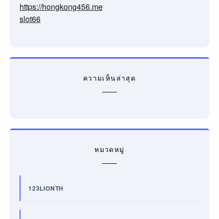
https://hongkong456.me
slot66
ความเห็นล่าสุด
หมวดหมู่
123LIONTH