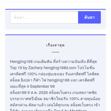
เรื่องล่าสุด
Hengjing168 เกมเดิมพัน ที่สร้างความบันเทิง ดีที่สุด
Top 19 by Zachery hengjing168d.com โปรโมชั่น
เครดิตฟรี 100% กล่องสุ่มเฮงเฮง รับเครดิตฟรี ไลฟ์สด
สล็อต ยิงปลา กีฬา ไพ่ hengjing168 แจก เครดิตฟรี
เยอะที่สุด 4 September 69
สล็อต168 9 ส.ค. 2026 สล็อตเว็บตรง เกมสดภาพชัด
บรรยากาศพรีเมียม สมาชิกใหม่รับ 100% สายทุนน้อย
สมัครด่วน คัดมาแล้ว เล่นได้ทุกเกม สล็อตเว็บตรง เข้า
ให้ทัน ก่อนรางวัลหลุดมือ Top 5 by Maddison