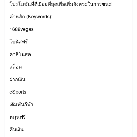
โปรโมชั่นที่ดีเยี่ยมที่สุดเพื่อเพิ่มจังหวะในการชนะ!
คำหลัก (Keywords):
1688vegas
โบนัสฟรี
คาสิโนสด
สล็อต
ฝากเงิน
eSports
เดิมพันกีฬา
หมุนฟรี
คืนเงิน