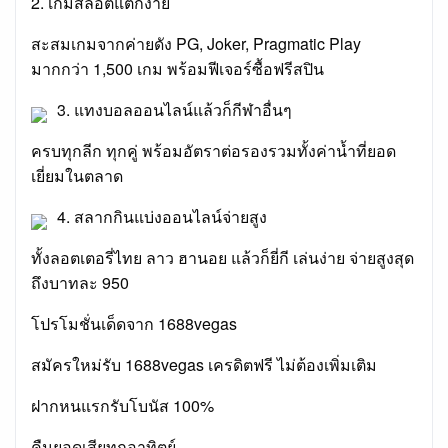
2. เกมสล็อตแตกง่าย
สะสมเกมจากค่ายดัง PG, Joker, Pragmatic Play
มากกว่า 1,500 เกม พร้อมฟีเจอร์ซื้อฟรีสปิน
3. แทงบอลออนไลน์แล้วก็กีฬาอื่นๆ
ครบทุกลีก ทุกคู่ พร้อมอัตราต่อรองรวมทั้งค่าน้ำที่ยอด
เยี่ยมในตลาด
4. สลากกินแบ่งออนไลน์จ่ายสูง
ทั้งลอตเตอรี่ไทย ลาว ฮานอย แล้วก็ยี่กี เล่นง่าย จ่ายสูงสุด
ถึงบาทละ 950
โปรโมชั่นเด็ดจาก 1688vegas
สมัครใหม่รับ 1688vegas เครดิตฟรี ไม่ต้องเพิ่มเติม
ฝากหนแรกรับโบนัส 100%
คืนยอดเสียทุกอาทิตย์