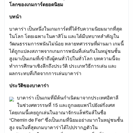
โลกของเกมการ์ดยอดนิยม
บทนำ
บาคาร่า เป็นหนึ่งในเกมการ์ดที่ได้รับความนิยมมากที่สุด
ในโลก โดยเฉพาะในคาสิโน และได้มีบทบาทสำคัญใน
วัฒนธรรมการพนันไม่น้อย หลายทศวรรษที่ผ่านมา เกมนี้
ได้ถูกแปลงสภาพจากเกมการพนันที่เล่นกันในหมู่ชนชั้น
สูงมาเป็นเกมที่เข้าถึงผู้คนทั่วไปในทั่วโลก บทความนี้จะ
ทำการศึกษาเชิงลึกถึงประวัติ ประเภทวิธีการเล่น และ
ผลกระทบที่เกิดจากการเล่นบาคาร่า
ประวัติของบาคาร่า
บาคาร่า เป็นเกมที่มีต้นกำเนิดมาจากประเทศอิตาลี
ในช่วงศตวรรษที่ 15 และถูกเผยแพร่ไปยังฝรั่งเศส
โดยเกมนี้เคยถูกเล่นในอาณาจักรแล็ฟรัมส์ในชื่อ
“Chemin de Fer” ซึ่งเป็นเกมที่นิยมอย่างมากในหมู่ชนชั้น
สูง จนในที่สุดเกมบาคาร่าได้ไปปรากฏตัวใน