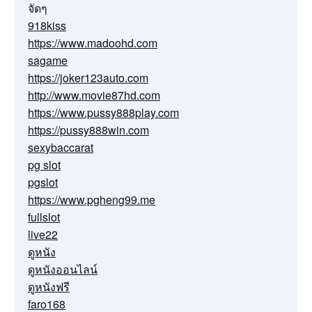
จัดๆ
918kiss
https://www.madoohd.com
sagame
https://joker123auto.com
http://www.movie87hd.com
https://www.pussy888play.com
https://pussy888win.com
sexybaccarat
pg slot
pgslot
https://www.pgheng99.me
fullslot
live22
ดูหนัง
ดูหนังออนไลน์
ดูหนังฟรี
faro168