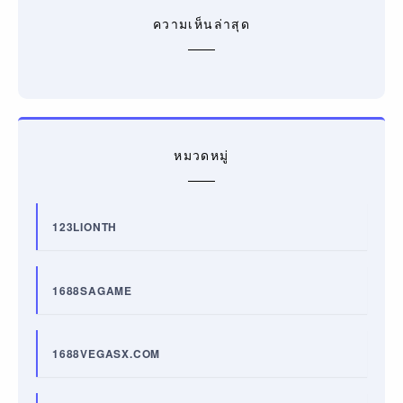
ความเห็นล่าสุด
หมวดหมู่
123LIONTH
1688SAGAME
1688VEGASX.COM