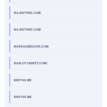
BAJ88THBZ.COM
BAJ88THBZ.COM
BAR4GAME24HR.COM
BASLOT168BET.COM/
BBP168.ME
BBP168.ME