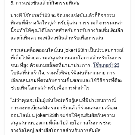
5. การแข่งขันแล้วก็กิจกรรมพิเศษ
บางที โจ๊กเกอร์123 จะจัดแจงแข่งขันแล้วก็กิจกรรม
พิเศษที่มีรางวัลใหญ่สำหรับผู้เล่น การร่วมกิจกรรมเหล่า
นี้จะทำให้คุณได้โอกาสสำหรับการรับรางวัลเพิ่มเติมอีก
และก็เพิ่มความเพลิดเพลินสำหรับเพื่อการเล่น
การเล่นสล็อตออนไลน์บน joker123th เป็นประสบการณ์
ที่เต็มไปด้วยความสนุกสนานและโอกาสสำหรับในการ
ชนะที่สูง ด้วยเกมสล็อตที่นานาประการ,
โจ๊กเกอร์123
โบนัสที่น่าเร้าใจ, รวมทั้งฟีพบร์พิเศษที่มากมาย การ
เลือกเล่นเกมที่ตรงกับความชื่นชอบและใช้วิธีการที่ดีจะ
ช่วยเพิ่มโอกาสสำหรับเพื่อการทำกำไร
ไม่ว่าคุณจะเป็นผู้เล่นใหม่หรือผู้เล่นที่มีประสบการณ์
การลงทะเบียนสมัครสมาชิกแล้วก็ร่วมเล่นเกมสล็อต
ออนไลน์บน joker123th จะก่อให้คุณสัมผัสกับความ
สนุกสนานของเกมที่เต็มไปด้วยโอกาสในการชนะ
รางวัลใหญ่ อย่าเสียโอกาสสำหรับการสัมผัส