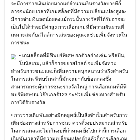
จะมีการจ่ายเงินบ่อยมากแต่จำนวนเงินรางวัลบางทีก็
อาจจะน้อย เวลาที่เกมสล็อตที่มีความเปลี่ยนแปลงสูงจะ
มีการจ่ายเงินลดน้อยลงแม้กระนั้นรางวัลที่ได้รับอาจจะ
เป็นไปได้ว่าจะมีค่าสูง การเลือกเกมที่มีความผันผวนที่
เหมาะสมกับสไตล์การเล่นของคุณจะช่วยเพิ่มจังหวะใน
การชนะ
• เกมสล็อตที่มีฟีพบร์พิเศษ ยกตัวอย่างเช่น ฟรีสปิน,
โบนัสเกม, แล้วก็การขยายไวลด์ จะเพิ่มจังหวะ
สำหรับการชนะและก็เพิ่มความสนุกสนานร่าเริงสำหรับ
ในการเล่น ฟีพบร์เหล่านี้มักจะมากับข้อตกลงซึ่ง
สามารถกระตุ้นการชนะรางวัลใหญ่ การเลือกเกมที่มีฟี
พบร์พิเศษบน โจ๊กเกอร์123 จะช่วยเพิ่มช่องทางสำหรับ
การได้รับรางวัล
• การวางเดิมพันอย่างมีกลยุทธ์เป็นสิ่งจำเป็นสำหรับการ
เพิ่มช่องทางสำหรับการชนะ ควรตั้งงบประมาณสำหรับ
ในการเล่นและไม่เกินงบที่กำหนด ยิ่งไปกว่านี้การเลือก
เดิมพันเวลาที่มีความเปลี่ยนแปลงต่ำแล้วก็การเลือกเกม