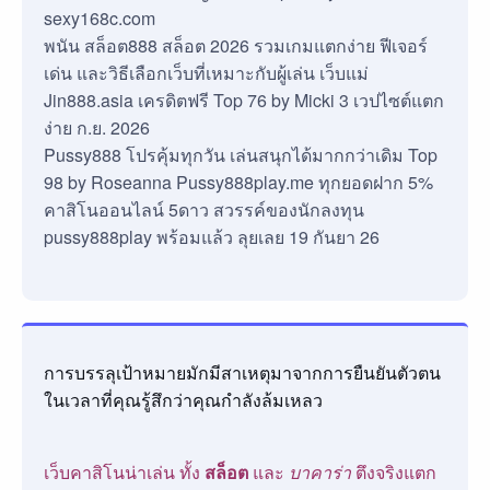
sexy168c.com
พนัน สล็อต888 สล็อต 2026 รวมเกมแตกง่าย ฟีเจอร์
เด่น และวิธีเลือกเว็บที่เหมาะกับผู้เล่น เว็บแม่
Jin888.asia เครดิตฟรี Top 76 by Micki 3 เวปไซต์แตก
ง่าย ก.ย. 2026
Pussy888 โปรคุ้มทุกวัน เล่นสนุกได้มากกว่าเดิม Top
98 by Roseanna Pussy888play.me ทุกยอดฝาก 5%
คาสิโนออนไลน์ 5ดาว สวรรค์ของนักลงทุน
pussy888play พร้อมแล้ว ลุยเลย 19 กันยา 26
การบรรลุเป้าหมายมักมีสาเหตุมาจากการยืนยันตัวตน
ในเวลาที่คุณรู้สึกว่าคุณกำลังล้มเหลว
เว็บคาสิโนน่าเล่น ทั้ง
สล็อต
และ
บาคาร่า
ตึงจริงแตก