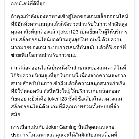
ออนไลน์ที่ดีที่สุด
ถ้าคุณกำลังมองหาทางเข้าสู่โลกของเกมสล็อตออนไลน์
ที่มีอีกทั้งความสนุกแล้วก็จังหวะสำหรับในการทำเงินสูง
คุณมาถึงที่ถูกต้องแล้ว joker123 เป็นเยี่ยมในผู้ให้บริการ
เกมสล็อตออนไลน์ยอดนิยมสูงสุดในขณะนี้ ด้วยความ
มากมายของเกม ระบบการเล่นที่ทันสมัย แล้วก็ฟีเจอร์ที่
ช่วยเพิ่มโอกาสสำหรับการชนะ
เกมสล็อตออนไลน์เป็นหนึ่งในลักษณะของเกมคาสิโนที่
ได้รับความนิยมสูงที่สุดในตอนนี้ เนื่องจากความสะดวก
สบายสำหรับในการเข้าถึงแล้วก็ความสนุกสนานร่าเริง
ที่มีให้ตลอดวัน ดังนี้หนึ่งในผู้ให้บริการเกมสล็อตยอด
นิยมอย่างยิ่งก็คือ joker123 ซึ่งมีชื่อเสียงในแวดวงเกม
สล็อตออนไลน์ด้วยเกมที่มีคุณภาพรวมทั้งระบบที่ล้ำ
สมัย
การเลือกเล่นกับ Joker Gaming นั้นมีจุดเด่นหลาย
ประการ ไม่เฉพาะแต่คุณจะได้สัมผัสกับเกมสล็อตที่