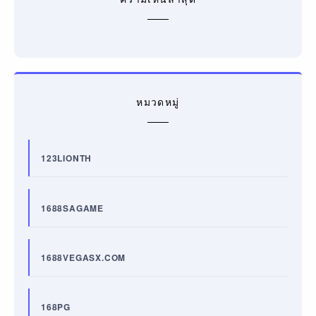
หมวดหมู่
123LIONTH
1688SAGAME
1688VEGASX.COM
168PG