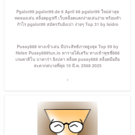
Post
Pgslot99 pgslot99.de 6 April 68 pgslot99 ใหม่ล่าสุด
ทดลองเล่น สล็อตpgฟรี เว็บสล็อตแตกง่ายเล่นง่าย พร้อมทำ
กำไร pgslot99 สมัครรับอังเปา ง่ายๆ Top 31 by Isidro
Next
Pussy888 ทางเข้าเล่น มีประสิทธิภาพสูงสุด Top 59 by
Post
Helen Pussy888fun.io หารายได้เสริม ทางเข้าพุชชี่888
เกมคาสิโน บาคาร่า ยิงปลา สล็อต pussy888 สล็อตมือถือ
สะดวกสบายที่สุด 10 มี.ค. 2568 2025