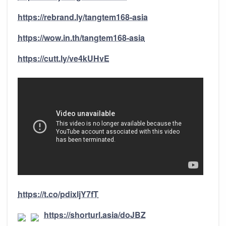
https://rebrand.ly/tangtem168-asia
https://wow.in.th/tangtem168-asia
https://cutt.ly/ve4kUHvE
https://t.co/pdixljY7fT
https://shorturl.asia/doJBZ