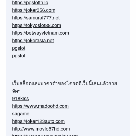
https://pgslotth.io
https://joker356.com
https://samurai777.net
https://tokyoslot88.com
https://betwayvietnam.com
https://jokerasia.net
pgslot
pgslot
เว็บสล็อตและบาคาร่าของโครตดีเว็บนี้เล่นแล้วรวย
จัดๆ
918kiss
https://www.madoohd.com
sagame
https://joker123auto.com
http://www.movie87hd.com