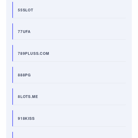
55SLOT
77UFA
789PLUSS.COM
888PG
8LOTS.ME
918KISS