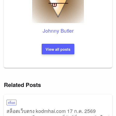
Johnny Butler
View all posts
Related Posts
สล็อต
สล็อตเว็บตรง kodmhai.com 17 ก.ค. 2569