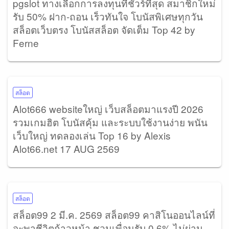
pgslot ทางเลือกการลงทุนที่ชัวร์ที่สุด สมาชิกใหม่
รับ 50% ฝาก-ถอน เร็วทันใจ โบนัสพิเศษทุกวัน
สล็อตเว็บตรง โบนัสสล็อต จัดเต็ม Top 42 by
Ferne
สล็อต
Alot666 websiteใหญ่ เว็บสล็อตมาแรงปี 2026
รวมเกมฮิต โบนัสคุ้ม และระบบใช้งานง่าย พนัน
เว็บใหญ่ ทดลองเล่น Top 16 by Alexis
Alot66.net 17 AUG 2569
สล็อต
สล็อต99 2 มี.ค. 2569 สล็อต99 คาสิโนออนไลน์ที่
จะพาชีวิตก้าวหน้า ชวนเพื่อนรับ 0.6% ไม่ผ่าน