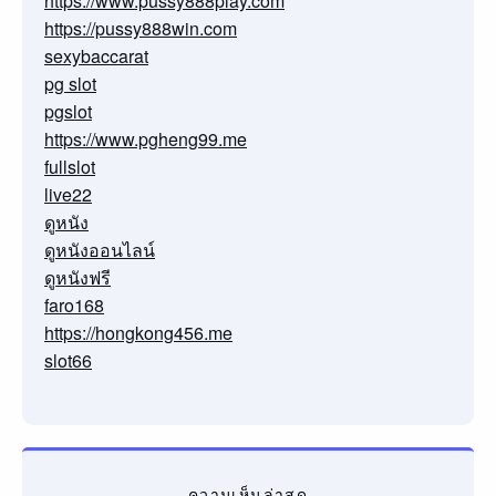
https://www.pussy888play.com
https://pussy888win.com
sexybaccarat
pg slot
pgslot
https://www.pgheng99.me
fullslot
live22
ดูหนัง
ดูหนังออนไลน์
ดูหนังฟรี
faro168
https://hongkong456.me
slot66
ความเห็นล่าสุด