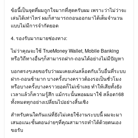
ข้อนี้เป็นจุดที่ผมถูกใจมากที่สุดครับผม เพราะว่าไม่ว่าจะ
เล่นได้เท่าไหร่ ผมก็สามารถถอนออกมาได้เต็มจำนวน
แบบไม่มีการจำกัดยอด
4. รองรับมากมายช่องทาง:
ไม่ว่าคุณจะใช้ TrueMoney Wallet, Mobile Banking
หรือวิถีทางอื่นๆก็สามารถฝาก-ถอนได้อย่างไม่มีปัญหา
บอกตรงๆเลยขอรับว่าผมเคยเล่นสล็อตกับเว็บอื่นที่ระบบ
ฝาก-ถอนช้ามาก บางครั้งบางคราวต้องรอเป็นชั่วโมง
หรือบางครั้งบางคราวยอดก็ไม่เข้าเลย ทำให้เสียทั้งยัง
เวลาแล้วก็ความรู้สึก แม้กระนั้นพอผมมาใช้ สล็อต168
ทั้งหมดทุกอย่างเปลี่ยนไปอย่างสิ้นเชิง
สำหรับคนใดกันแน่ที่ยังไม่เคยใช้งานระบบนี้ ผมจะมา
เสนอแนะขั้นตอนง่ายๆที่คุณสามารถทำได้ด้วยตนเอง
ขอรับ