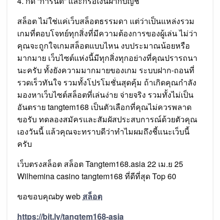
4. กด “การันตี” และก็รอเงินฝากบัญชี
สล็อต ไม่ใช่แค่เว็บสล็อตธรรมดา แต่ว่าเป็นแหล่งรวม
เกมที่ตอบโจทย์ทุกสิ่งที่มีความต้องการของผู้เล่น ไม่ว่า
คุณจะถูกใจเกมสล็อตแบบไหน งบประมาณน้อยหรือ
มากมาย เว็บไซต์แห่งนี้มีทุกสิ่งทุกอย่างที่คุณปรารถนา
นะครับ ทั้งยังความมากมายของเกม ระบบฝาก-ถอนที่
รวดเร็วทันใจ รวมทั้งโปรโมชั่นสุดคุ้ม ถ้าเกิดคุณกำลัง
มองหาเว็บไซต์สล็อตที่เล่นง่าย จ่ายจริง รวมทั้งไม่เป็น
อันตราย tangtem168 เป็นตัวเลือกที่คุณไม่ควรพลาด
ขอรับ ทดลองสมัครและสัมผัสประสบการณ์ด้วยตัวคุณ
เองวันนี้ แล้วคุณจะทราบดีว่าทำไมผมถึงชี้แนะเว็บนี้
ครับ
เว็บตรงสล็อต สล็อต Tangtem168.asia 22 เม.ย 25
Wilhemina casino tangtem168 ที่ดีที่สุด Top 60
ขอขอบคุณby web
สล็อต
https://bit.ly/tangtem168-asia