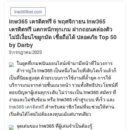
lnw365bet.com
lnw365 เครดิตฟรี 6 พฤศจิกายน lnw365
เครดิตฟรี แตกหนักทุกเกม ฝากถอนคล่องตัว
ไม่มีเงื่อนไขผูกมัด เชื่อถือได้ ปลอดภัย Top 50
by Darby
Posted
9 กรกฎาคม 2025
on
ในยุคที่เกมพนันออนไลน์เข้ามามีหน้าที่ในวงการ
สำราญใจ lnw365 เป็นหนึ่งในเว็บที่เติบโตเร็วแล้วก็
เป็นที่นิยมสูงสุด ด้วยระบบการใช้งานที่ล้ำยุค การให้
บริการเกมจากค่ายชั้นแนวหน้า รวมทั้งสิทธิประโยชน์ที่
ตอบปัญหาผู้เล่นทุกระดับ ไม่ว่าจะเป็น lnw365 สมัคร ที่
ง่ายและไม่ซับซ้อน หรือ lnw365 เข้าสู่ระบบ ที่เร็ว และ
lnw365 เครดิตฟรี
สำหรับสมาชิกใหม่ที่จะช่วยให้ท่าน
เริ่มต้นได้โดยไม่ต้องลงทุนแม้แต่บาทเดียว
จุดเด่นของ lnw365 ที่ผู้เล่นจำเป็นต้องรู้