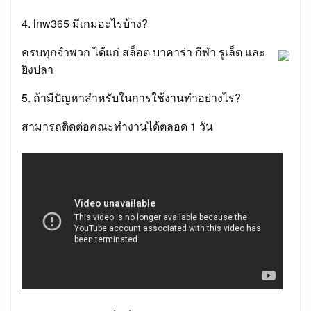
4. lnw365 มีเกมอะไรบ้าง?
ครบทุกจำพวก ได้แก่ สล็อต บาคาร่า กีฬา รูเล็ต และ
ยิงปลา
5. ถ้ามีปัญหาสำหรับในการใช้งานทำอย่างไร?
สามารถติดต่อคณะทำงานได้ตลอด 1 วัน