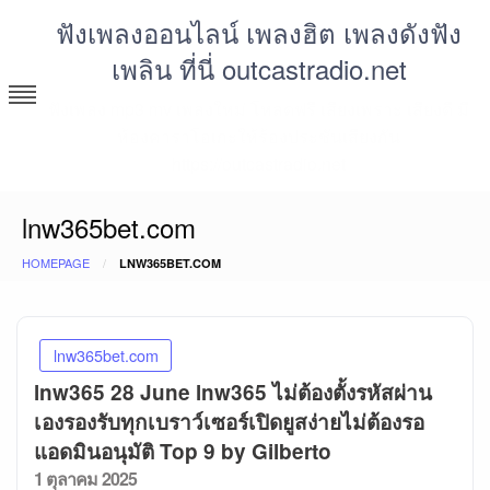
Skip
ฟังเพลงออนไลน์ เพลงฮิต เพลงดังฟัง
to
เพลิน ที่นี่ outcastradio.net
content
ฟังเพลง mp3 mv เพลงใหม่ โหลดฟรี เสียงเพราะ เสียงดี มี
ห้องคาราโอเกะให้ร้องประชันเสียงกัน
https://outcastradio.net
lnw365bet.com
HOMEPAGE
LNW365BET.COM
lnw365bet.com
lnw365 28 June lnw365 ไม่ต้องตั้งรหัสผ่าน
เองรองรับทุกเบราว์เซอร์เปิดยูสง่ายไม่ต้องรอ
แอดมินอนุมัติ Top 9 by Gilberto
Posted
1 ตุลาคม 2025