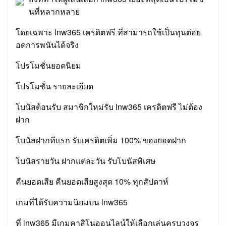
นที่หลากหลาย
โดยเฉพาะ lnw365 เครดิตฟรี ที่สามารถใช้เป็นทุนต่อย
อดการพนันได้จริง
โปรโมชั่นยอดนิยม
โปรโมชั่น รายละเอียด
โบนัสต้อนรับ สมาชิกใหม่รับ lnw365 เครดิตฟรี ไม่ต้อง
ฝาก
โบนัสฝากทีแรก รับเครดิตเพิ่ม 100% ของยอดฝาก
โบนัสรายวัน ฝากแต่ละวัน รับโบนัสพิเศษ
คืนยอดเสีย คืนยอดเสียสูงสุด 10% ทุกสัปดาห์
เกมที่ได้รับความนิยมบน lnw365
ที่ lnw365 มีเกมคาสิโนออนไลน์ให้เลือกเล่นครบวงจร