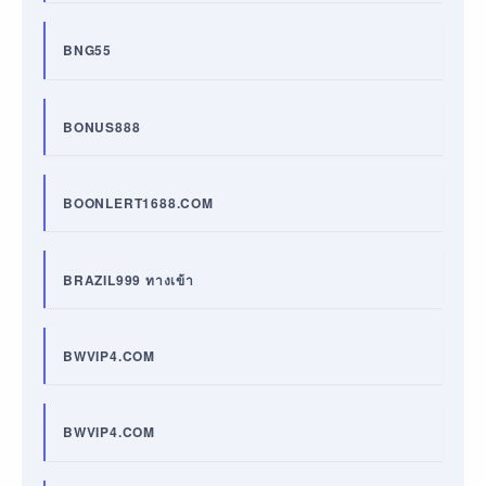
BNG55
BONUS888
BOONLERT1688.COM
BRAZIL999 ทางเข้า
BWVIP4.COM
BWVIP4.COM