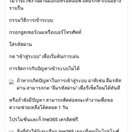
ไม่ว่าจะใช้งานผ่านมือถือหรือคอมพิวเตอร์ก็ทำเป็นอย่าง
ราบรื่น
กรรมวิธีการเข้าระบบ
กรอกยูสเซอร์เนมหรือเบอร์โทรศัพท์
ใส่รหัสผ่าน
กด “เข้าสู่ระบบ” เพื่อเริ่มต้นการเล่น
การจัดการกับปัญหาเข้าระบบไม่ได้
ถ้าหากเกิดปัญหาในการเข้าสู่ระบบ อาทิเช่น ลืมรหัส
ผ่าน สามารถกด “ลืมรหัสผ่าน” เพื่อรีเซ็ตใหม่ได้ทันที
หรือถ้ายังมีปัญหา สามารถติดต่อคณะทำงานเพื่อขอ
ความช่วยเหลือได้ตลอด 1 วัน
โปรโมชั่นและก็ lnw365 เครดิตฟรี
สิ่งที่ทำให้ผู้เล่นเลือก lnw365 เยอะที่สุดเป็นโปรโมชั่