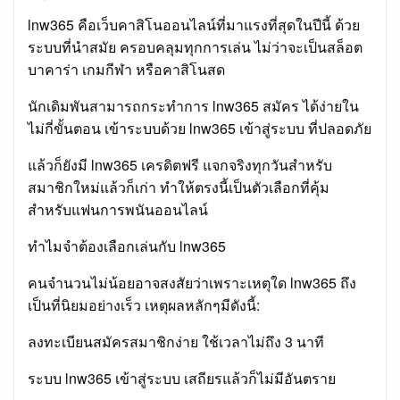
on
lnw365 คือเว็บคาสิโนออนไลน์ที่มาแรงที่สุดในปีนี้ ด้วย
ระบบที่นำสมัย ครอบคลุมทุกการเล่น ไม่ว่าจะเป็นสล็อต
บาคาร่า เกมกีฬา หรือคาสิโนสด
นักเดิมพันสามารถกระทำการ lnw365 สมัคร ได้ง่ายใน
ไม่กี่ขั้นตอน เข้าระบบด้วย lnw365 เข้าสู่ระบบ ที่ปลอดภัย
แล้วก็ยังมี lnw365 เครดิตฟรี แจกจริงทุกวันสำหรับ
สมาชิกใหม่แล้วก็เก่า ทำให้ตรงนี้เป็นตัวเลือกที่คุ้ม
สำหรับแฟนการพนันออนไลน์
ทำไมจำต้องเลือกเล่นกับ lnw365
คนจำนวนไม่น้อยอาจสงสัยว่าเพราะเหตุใด lnw365 ถึง
เป็นที่นิยมอย่างเร็ว เหตุผลหลักๆมีดังนี้:
ลงทะเบียนสมัครสมาชิกง่าย ใช้เวลาไม่ถึง 3 นาที
ระบบ lnw365 เข้าสู่ระบบ เสถียรแล้วก็ไม่มีอันตราย