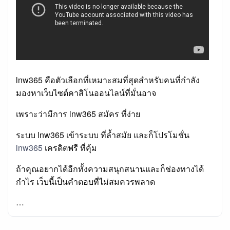
lnw365 คือตัวเลือกที่เหมาะสมที่สุดสำหรับคนที่กำลัง
มองหาเว็บไซต์คาสิโนออนไลน์ที่มั่นอาจ
เพราะว่ามีการ lnw365 สมัคร ที่ง่าย
ระบบ lnw365 เข้าระบบ ที่ล้ำสมัย และก็โปรโมชั่น
lnw365
เครดิตฟรี ที่คุ้ม
ถ้าคุณอยากได้อีกทั้งความสนุกสนานและก็ช่องทางได้
กำไร เว็บนี้เป็นคำตอบที่ไม่สมควรพลาด
…