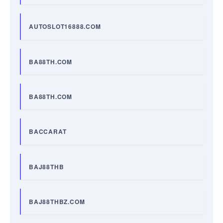
AUTOSLOT16888.COM
BA88TH.COM
BA88TH.COM
BACCARAT
BAJ88THB
BAJ88THBZ.COM