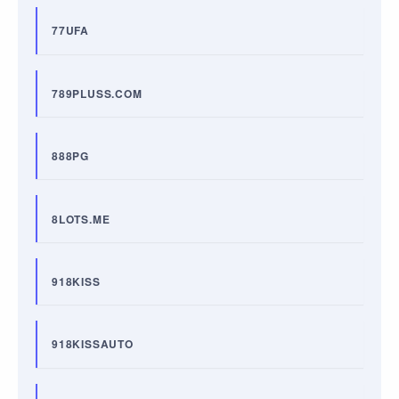
77UFA
789PLUSS.COM
888PG
8LOTS.ME
918KISS
918KISSAUTO