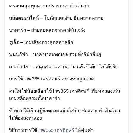
ครอบคลุมทุกความปรารถนา เป็นต้นว่า:
สล็อตออนไลน์ – โบนัสแตกง่าย ธีมหลากหลาย
บาคาร่า – ถ่ายทอดสดจากคาสิโนจริง
รูเล็ต – เกมเสี่ยงดวงสุดคลาสสิก
พนันกีฬา – บอล บาสเกตบอล รวมทั้งกีฬาอื่นๆ
เกมยิงปลา – สนุกสนาน ภาพงาม แล้วก็ได้กำไรได้จริง
การใช้ lnw365 เครดิตฟรี อย่างชาญฉลาด
คนไม่ใช่น้อยเลือกใช้ lnw365 เครดิตฟรี เพื่อทดลองเล่น
เกมสล็อตรวมทั้งบาคาร่า
ซึ่งช่วยให้เรียนรู้ข้อตกลงแล้วก็สร้างช่องทางทำเงินโดย
ไม่ต้องลงทุนเอง
วิธีการการใช้
lnw365 เครดิตฟรี
ให้คุ้มค่า