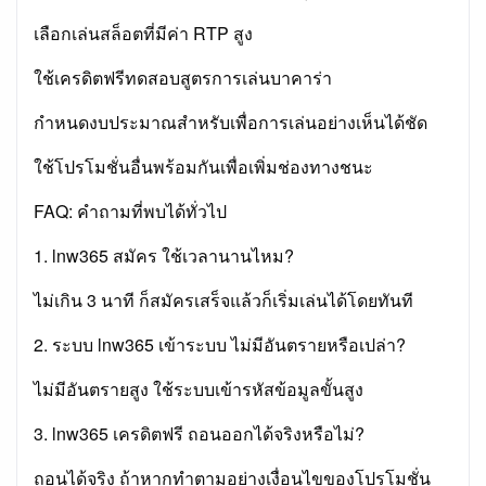
เลือกเล่นสล็อตที่มีค่า RTP สูง
ใช้เครดิตฟรีทดสอบสูตรการเล่นบาคาร่า
กำหนดงบประมาณสำหรับเพื่อการเล่นอย่างเห็นได้ชัด
ใช้โปรโมชั่นอื่นพร้อมกันเพื่อเพิ่มช่องทางชนะ
FAQ: คำถามที่พบได้ทั่วไป
1. lnw365 สมัคร ใช้เวลานานไหม?
ไม่เกิน 3 นาที ก็สมัครเสร็จแล้วก็เริ่มเล่นได้โดยทันที
2. ระบบ lnw365 เข้าระบบ ไม่มีอันตรายหรือเปล่า?
ไม่มีอันตรายสูง ใช้ระบบเข้ารหัสข้อมูลขั้นสูง
3. lnw365 เครดิตฟรี ถอนออกได้จริงหรือไม่?
ถอนได้จริง ถ้าหากทำตามอย่างเงื่อนไขของโปรโมชั่น