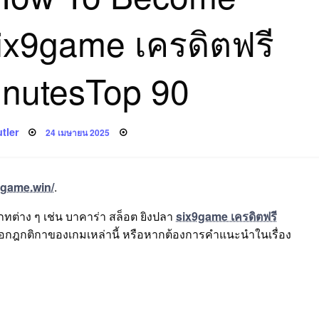
Six9game เครดิตฟรี
inutesTop 90
Posted
tler
24 เมษายน 2025
on
9game.win/
.
ต่าง ๆ เช่น บาคาร่า สล็อต ยิงปลา
six9game เครดิตฟรี
รือกฎกติกาของเกมเหล่านี้ หรือหากต้องการคำแนะนำในเรื่อง