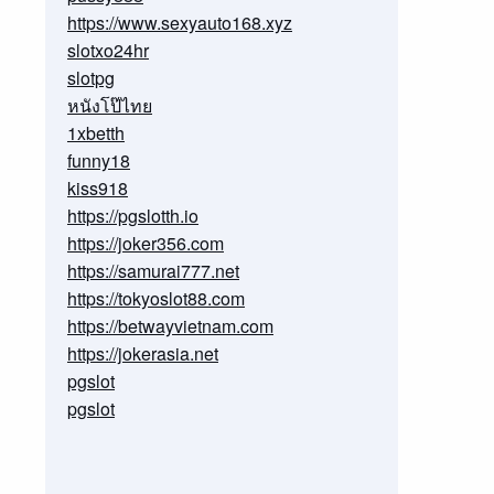
https://www.sexyauto168.xyz
slotxo24hr
slotpg
หนังโป๊ไทย
1xbetth
funny18
kiss918
https://pgslotth.io
https://joker356.com
https://samurai777.net
https://tokyoslot88.com
https://betwayvietnam.com
https://jokerasia.net
pgslot
pgslot