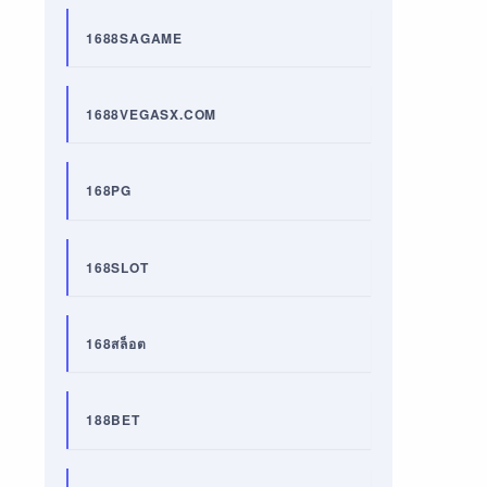
1688SAGAME
1688VEGASX.COM
168PG
168SLOT
168สล็อต
188BET