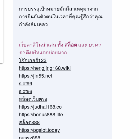
การบรรลุเป้าหมายมักมีสาเหตุมาจาก
การยืนยันตัวตนในเวลาที่คุณรู้สึกว่าคุณ
กำลังล้มเหลว
เว็บคาสิโนน่าเล่น ทั้ง
สล็อต
และ
บาคา
ร่า
ตึงจริงแตกบ่อยมาก
โจ๊กเกอร์123
https://hengjing168.wiki
https://jin55.net
slot99
slot66
สล็อตเว็บตรง
https://judhai168.co
https://bonus888.life
สล็อต888
https://pgslot.today
pussy888