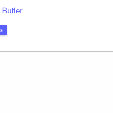
 Butler
ts