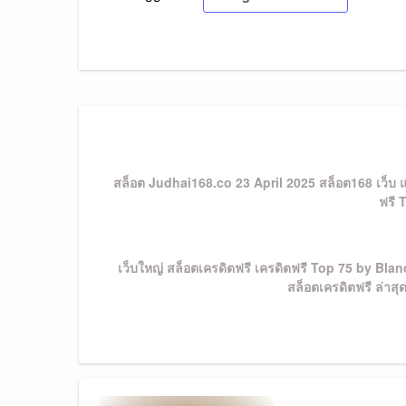
แนะแนว
เรื่อง
สล็อต Judhai168.co 23 April 2025 สล็อต168 เว็บ แต
ฟรี 
Next
เว็บใหญ่ สล็อตเครดิตฟรี เครดิตฟรี Top 75 by Bl
Post
สล็อตเครดิตฟรี ล่าส