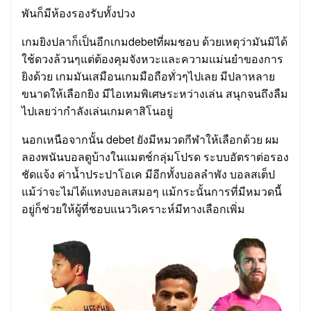
พันก็มีห้องรองรับทั้งปวง
เกมยิงปลาก็เป็นอีกเกมdebetที่ผมชอบ ด้วยเหตุว่ามันมิได้
ใช้ดวงล้วนๆแต่ต้องคุมจังหวะและความแม่นยำของการ
ยิงด้วย เกมมันเสมือนเกมมือถือทั่วๆไปเลย มีปลาหลาย
ขนาดให้เลือกยิง มีไอเทมพิเศษระหว่างเล่น สนุกจนถึงลืม
ไปเลยว่ากำลังเล่นเกมคาสิโนอยู่
นอกเหนือจากนั้น debet ยังมีหมวดกีฬาให้เลือกด้วย ผม
ลองพนันบอลดูบ้างในแมตช์กลุ่มโปรด ระบบอัตราต่อรอง
ชัดแจ้ง ค่าน้ำประปาโอเค มีอีกทั้งบอลลำพัง บอลสเต็ป
แม้ว่าจะไม่ได้แทงบอลเสมอๆ แม้กระนั้นการที่มีหมวดนี้
อยู่ก็ช่วยให้ผู้ที่ชอบแนววิเคราะห์มีทางเลือกเพิ่ม