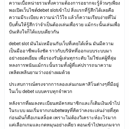
ความเบื่อหน่ายรวมทั้งความต้องการอยากจะรู้ล้วนๆเพียง
พอเปิดเว็บไซต์debet slotเข้าไป สิ่งแรกที่รู้สึกได้เลยคือ
ความมีระเบียบ ความน่าไว้ใจ แล้วก็ความเรียบง่ายที่ไม่
บีบคั้นให้รู้สึกว่าจำเป็นต้องเล่นเพื่อรวย แม้กระนั้นเล่นเพื่อ
บันเทิงใจก็ได้แบบเดียวกัน
debet slot มันไม่เหมือนกับเว็บที่เคยได้เห็น มันมีความ
เป็นมืออาชีพแจ้งชัด ราวกับบริษัทที่ออกแบบระบบมา
อย่างยอดเยี่ยม เพื่อรองรับผู้เล่นทุกระดับ ไม่ใช่แค่ผู้ที่ลุ่ม
หลงการพนันแม้กระนั้นรวมทั้งผู้ที่แค่ปรารถนาความ
เพลิดเพลินยามว่างอย่างผมด้วย
ประสบการณ์ตรงจากการลองเล่นเกมคาสิโนต่างๆที่มีอยู่
ในเว็บ debet แบบครบทุกจำพวก
หลังจากที่ผมลงทะเบียนสมัครสมาชิกและก็เติมเงินเข้าไป
ในระบบ ผมเริ่มจากเกมbetwayที่คิดว่าคงจะเล่นง่ายที่สุด
ก่อนมันก็คือเกมสล็อต เพราะไม่ต้องวิเคราะห์อะไรมาก
แค่เลือกเกมและกดหมุนอย่างเดียว ตอนเข้าไปพบเกมจาก