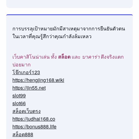
การบรรลุเป้าหมายมักมีสาเหตุมาจากการยืนยันตัวตน
ในเวลาที่คุณรู้สึกว่าคุณกำลังล้มเหลว
เว็บคาสิโนน่าเล่น ทั้ง
สล็อต
และ
บาคาร่า
ตึงจริงแตก
บ่อยมาก
โจ๊กเกอร์123
https://hengjing168.wiki
https://jin55.net
slot99
slot66
สล็อตเว็บตรง
https://judhai168.co
https://bonus888.life
สล็อต888