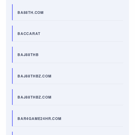
BA88TH.COM
BACCARAT
BAJ88THB
BAJ88THBZ.COM
BAJ88THBZ.COM
BAR4GAME24HR.COM