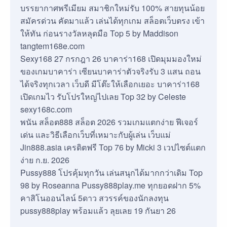
บรรยากาศพรีเมียม สมาชิกใหม่รับ 100% สายทุนน้อย
สมัครด่วน คัดมาแล้ว เล่นได้ทุกเกม สล็อตเว็บตรง เข้า
ให้ทัน ก่อนรางวัลหลุดมือ Top 5 by Maddison
tangtem168e.com
Sexy168 27 กรกฎา 26 บาคาร่า168 เปิดมุมมองใหม่
ของเกมบาคาร่า เซียนบาคาร่าตัวจริงรับ 3 แสน ถอน
ได้จริงทุกเวลา เว็บดี มีโต๊ะให้เลือกเยอะ บาคาร่า168
เปิดเกมไว รับโปรใหญ่ไปเลย Top 32 by Celeste
sexy168c.com
พนัน สล็อต888 สล็อต 2026 รวมเกมแตกง่าย ฟีเจอร์
เด่น และวิธีเลือกเว็บที่เหมาะกับผู้เล่น เว็บแม่
Jin888.asia เครดิตฟรี Top 76 by Micki 3 เวปไซต์แตก
ง่าย ก.ย. 2026
Pussy888 โปรคุ้มทุกวัน เล่นสนุกได้มากกว่าเดิม Top
98 by Roseanna Pussy888play.me ทุกยอดฝาก 5%
คาสิโนออนไลน์ 5ดาว สวรรค์ของนักลงทุน
pussy888play พร้อมแล้ว ลุยเลย 19 กันยา 26