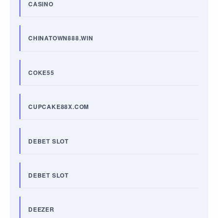
CASINO
CHINATOWN888.WIN
COKE55
CUPCAKE88X.COM
DEBET SLOT
DEBET SLOT
DEEZER