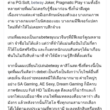
ค่าย PG Soft,
betway
Joker, Pragmatic Play รวมทั้งอีก
หลายค่ายที่ผมไม่เคยรับรู้ชื่อมาก่อน ซึ่งก็น่าดึงดูด
เนื่องจากแต่ละค่ายมีเอกลักษณ์ของตัวเอง บางเกมภาพ
งาม บางเกมแจกโบนัสเยอะแยะ บางเกมมีฟีเจอร์แปลก
ใหม่ที่ทำให้ไม่เคยทราบสึกจำเจ
เกมที่ผมลองเป็นเกมbetwayแนวจีนๆที่มีฟีเจอร์คูณหลาย
เท่า จำชื่อไม่ได้แล้ว แต่ว่าที่จำได้แม่นคือปั่นไปไม่กี่ตา
ก็ได้โบนัสฟรีสปิน และก็แตกหนักแบบสับสนๆได้มาเกือบ
พันในไม่ถึงสิบห้านาที ทำให้มีความรู้สึกดีตั้งแต่เริ่ม
จากนั้นผมเปลี่ยนไปเล่นbetway คาสิโนสด ซึ่งที่ตรงนี้เป็น
จุดที่ผมเริ่มคิดว่า debet เป็นจริงเป็นจังกว่าเว็บไซต์อื่นที่
เคยเห็น ห้องถ่ายทอดสดมีให้เลือกมากมาย ค่ายใหญ่ๆ
อย่าง SA Gaming, AE Sexy, Dream Gaming ก็มีครบ
ภาพชัดแบบ Full HD ไม่มีสะดุด ดีลเลอร์ก็น่ารักและก็
แจกไพ่แบบมืออาชีพ เกมไพ่ที่ผมทดลองคือบาคาร่า เสือ
มังกร แล้วหลังจากนั้นก็ไฮโล ซึ่งทุกเกมสามารถเลือก
โต๊ะได้ตามงบประมาณที่พวกเรามี จะลงหลักสิบหรือหลัก