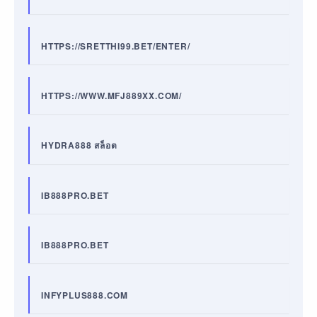
HTTPS://SRETTHI99.BET/ENTER/
HTTPS://WWW.MFJ889XX.COM/
HYDRA888 สล็อต
IB888PRO.BET
IB888PRO.BET
INFYPLUS888.COM