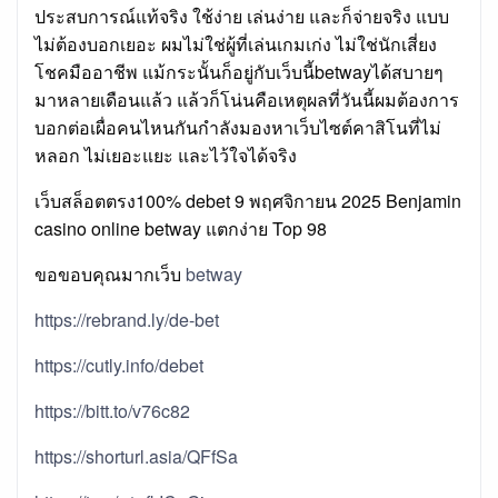
ประสบการณ์แท้จริง ใช้ง่าย เล่นง่าย และก็จ่ายจริง แบบ
ไม่ต้องบอกเยอะ ผมไม่ใช่ผู้ที่เล่นเกมเก่ง ไม่ใช่นักเสี่ยง
โชคมืออาชีพ แม้กระนั้นก็อยู่กับเว็บนี้betwayได้สบายๆ
มาหลายเดือนแล้ว แล้วก็โน่นคือเหตุผลที่วันนี้ผมต้องการ
บอกต่อเผื่อคนไหนกันกำลังมองหาเว็บไซต์คาสิโนที่ไม่
หลอก ไม่เยอะแยะ และไว้ใจได้จริง
เว็บสล็อตตรง100% debet 9 พฤศจิกายน 2025 Benjamin
casino online betway แตกง่าย Top 98
ขอขอบคุณมากเว็บ
betway
https://rebrand.ly/de-bet
https://cutly.info/debet
https://bitt.to/v76c82
https://shorturl.asia/QFfSa