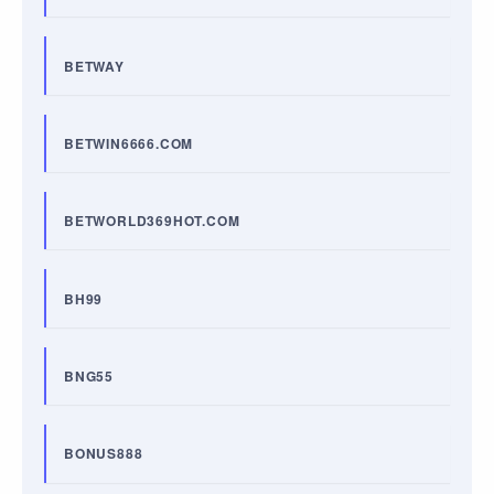
BETWAY
BETWIN6666.COM
BETWORLD369HOT.COM
BH99
BNG55
BONUS888