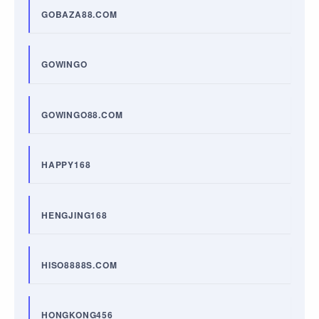
GOBAZA88.COM
GOWINGO
GOWINGO88.COM
HAPPY168
HENGJING168
HISO8888S.COM
HONGKONG456