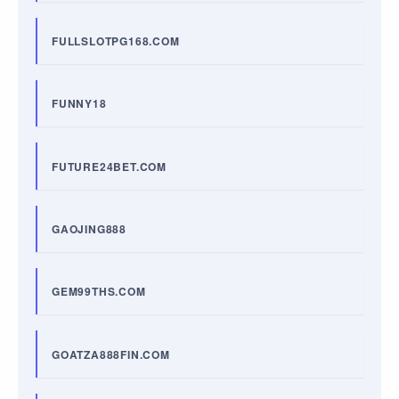
FULLSLOTPG168.COM
FUNNY18
FUTURE24BET.COM
GAOJING888
GEM99THS.COM
GOATZA888FIN.COM