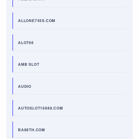
ALLONE745S.COM
ALOT66
AMB SLOT
AUDIO
AUTOSLOT16888.COM
BA88TH.COM