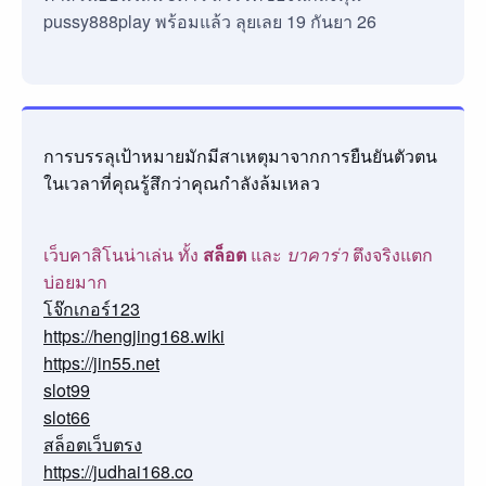
pussy888play พร้อมแล้ว ลุยเลย 19 กันยา 26
การบรรลุเป้าหมายมักมีสาเหตุมาจากการยืนยันตัวตน
ในเวลาที่คุณรู้สึกว่าคุณกำลังล้มเหลว
เว็บคาสิโนน่าเล่น ทั้ง
สล็อต
และ
บาคาร่า
ตึงจริงแตก
บ่อยมาก
โจ๊กเกอร์123
https://hengjing168.wiki
https://jin55.net
slot99
slot66
สล็อตเว็บตรง
https://judhai168.co