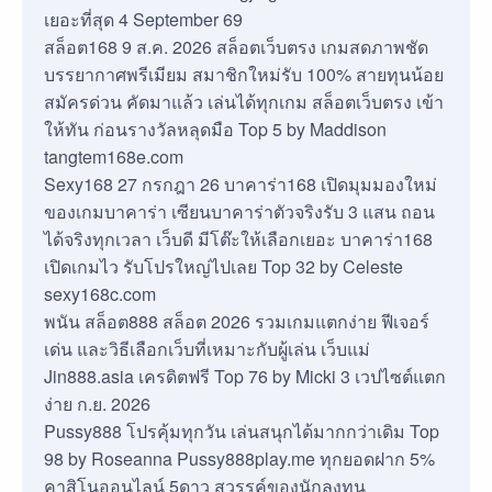
เยอะที่สุด 4 September 69
สล็อต168 9 ส.ค. 2026 สล็อตเว็บตรง เกมสดภาพชัด
บรรยากาศพรีเมียม สมาชิกใหม่รับ 100% สายทุนน้อย
สมัครด่วน คัดมาแล้ว เล่นได้ทุกเกม สล็อตเว็บตรง เข้า
ให้ทัน ก่อนรางวัลหลุดมือ Top 5 by Maddison
tangtem168e.com
Sexy168 27 กรกฎา 26 บาคาร่า168 เปิดมุมมองใหม่
ของเกมบาคาร่า เซียนบาคาร่าตัวจริงรับ 3 แสน ถอน
ได้จริงทุกเวลา เว็บดี มีโต๊ะให้เลือกเยอะ บาคาร่า168
เปิดเกมไว รับโปรใหญ่ไปเลย Top 32 by Celeste
sexy168c.com
พนัน สล็อต888 สล็อต 2026 รวมเกมแตกง่าย ฟีเจอร์
เด่น และวิธีเลือกเว็บที่เหมาะกับผู้เล่น เว็บแม่
Jin888.asia เครดิตฟรี Top 76 by Micki 3 เวปไซต์แตก
ง่าย ก.ย. 2026
Pussy888 โปรคุ้มทุกวัน เล่นสนุกได้มากกว่าเดิม Top
98 by Roseanna Pussy888play.me ทุกยอดฝาก 5%
คาสิโนออนไลน์ 5ดาว สวรรค์ของนักลงทุน