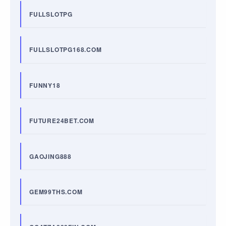
FULLSLOTPG
FULLSLOTPG168.COM
FUNNY18
FUTURE24BET.COM
GAOJING888
GEM99THS.COM