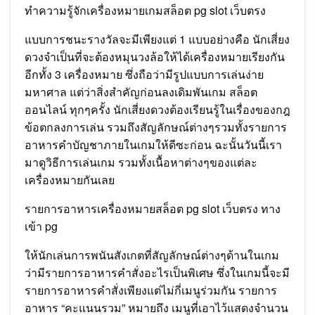
ทำความรู้จักเครื่องหมายเกมสล็อต pg slot เว็บตรง
แบบการชนะรางวัลจะมีเพียงแต่ 1 แบบอย่างคือ นักเสี่ยง
ดวงจำเป็นที่จะต้องหมุนวงล้อให้ได้เครื่องหมายเรียงกัน
อีกทั้ง 3 เครื่องหมาย ซึ่งถือว่ามีรูปแบบการเล่นง่าย
มหาศาล แต่ว่าสิ่งสำคัญก่อนลงเดิมพันเกม สล็อต
ออนไลน์ ทุกๆครั้ง นักเสี่ยงดวงต้องเรียนรู้ในเรื่องของกฎ
ข้อตกลงการเล่น รวมถึงสัญลักษณ์ต่างๆรวมทั้งรายการ
อาหารคำบัญชาภายในเกมให้ดีซะก่อน ฉะนั้นวันนี้เรา
มาดูวิธีการเล่นเกม รวมทั้งเนื้อหาต่างๆของแต่ละ
เครื่องหมายกันเลย
รายการอาหารเครื่องหมายสล็อต pg slot เว็บตรง ทาง
เข้า pg
ให้นักเล่นการพนันสังเกตที่สัญลักษณ์ต่างๆด้านในเกม
ว่ามีรายการอาหารคำสั่งอะไรเป็นพิเศษ ซึ่งในเกมนี้จะมี
รายการอาหารคำสั่งเพียงแต่ไม่กี่เมนูร่วมกัน รายการ
อาหาร “คะแนนรวม” หมายถึง เมนูที่เอาไว้แสดงจำนวน