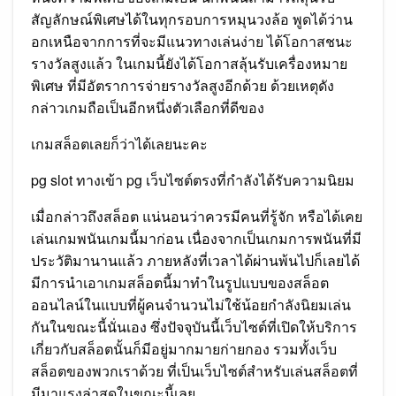
สัญลักษณ์พิเศษได้ในทุกรอบการหมุนวงล้อ พูดได้ว่าน
อกเหนือจากการที่จะมีแนวทางเล่นง่าย ได้โอกาสชนะ
รางวัลสูงแล้ว ในเกมนี้ยังได้โอกาสลุ้นรับเครื่องหมาย
พิเศษ ที่มีอัตราการจ่ายรางวัลสูงอีกด้วย ด้วยเหตุดัง
กล่าวเกมถือเป็นอีกหนึ่งตัวเลือกที่ดีของ
เกมสล็อตเลยก็ว่าได้เลยนะคะ
pg slot ทางเข้า pg เว็บไซต์ตรงที่กำลังได้รับความนิยม
เมื่อกล่าวถึงสล็อต แน่นอนว่าควรมีคนที่รู้จัก หรือได้เคย
เล่นเกมพนันเกมนี้มาก่อน เนื่องจากเป็นเกมการพนันที่มี
ประวัติมานานแล้ว ภายหลังที่เวลาได้ผ่านพ้นไปก็เลยได้
มีการนำเอาเกมสล็อตนี้มาทำในรูปแบบของสล็อต
ออนไลน์ในแบบที่ผู้คนจำนวนไม่ใช้น้อยกำลังนิยมเล่น
กันในขณะนี้นั่นเอง ซึ่งปัจจุบันนี้เว็บไซต์ที่เปิดให้บริการ
เกี่ยวกับสล็อตนั้นก็มีอยู่มากมายก่ายกอง รวมทั้งเว็บ
สล็อตของพวกเราด้วย ที่เป็นเว็บไซต์สำหรับเล่นสล็อตที่
มีมาแรงล่าสุดในขณะนี้เลย