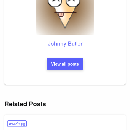
Johnny Butler
View all posts
Related Posts
ทางเข้า pg