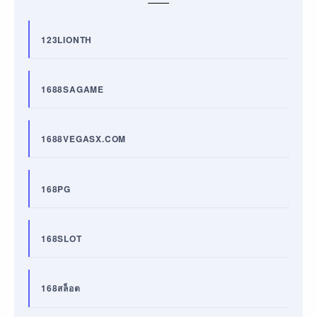
123LIONTH
1688SAGAME
1688VEGASX.COM
168PG
168SLOT
168สล็อต