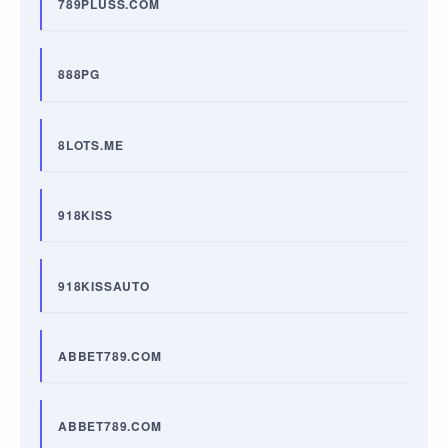
789PLUSS.COM
888PG
8LOTS.ME
918KISS
918KISSAUTO
ABBET789.COM
ABBET789.COM