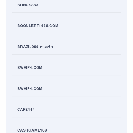
BONUS888
BOONLERT1688.COM
BRAZIL999 ทางเข้า
BWVIP4.COM
BWVIP4.COM
CAFE444
CASHGAME168