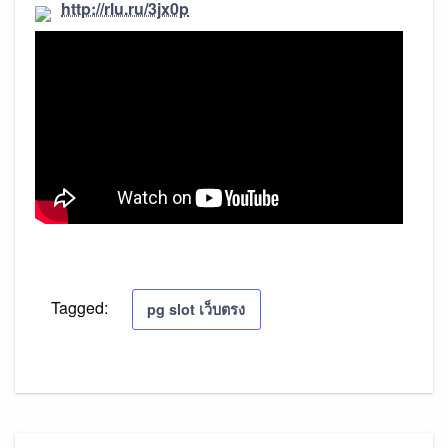
http://rlu.ru/3jx0p
Tagged:
pg slot เว็บตรง
แนะแนว