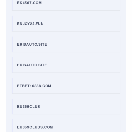
EK4567.COM
ENJOY24.FUN
ERISAUTO.SITE
ERISAUTO.SITE
ETBET16888.COM
EU369CLUB
EU369CLUBS.COM