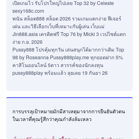
เปิดเกมไว รับโปรใหญ่ไปเลย Top 32 by Celeste
sexy168c.com
พนัน สล็อต888 สล็อต 2026 รวมเกมแตกง่าย ฟีเจอร์
เด่น และวิธีเลือกเว็บที่เหมาะกับผู้เล่น เว็บแม่
Jin888.asia เครดิตฟรี Top 76 by Micki 3 เวปไซต์แตก
ง่าย ก.ย. 2026
Pussy888 โปรคุ้มทุกวัน เล่นสนุกได้มากกว่าเดิม Top
98 by Roseanna Pussy888play.me ทุกยอดฝาก 5%
คาสิโนออนไลน์ 5ดาว สวรรค์ของนักลงทุน
pussy888play พร้อมแล้ว ลุยเลย 19 กันยา 26
การบรรลุเป้าหมายมักมีสาเหตุมาจากการยืนยันตัวตน
ในเวลาที่คุณรู้สึกว่าคุณกำลังล้มเหลว