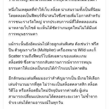
หนึ่งในเหตุผลที่ทำให้เว็บ สล็อต น่าเล่นรวมทั้งเป็นที่นิยม
โดยตลอดเป็นฟีพบร์ที่น่าสนใจซึ่งช่วยเพิ่มโอกาสสำหรับ
การชนะรางวัลใหญ่ จากประสบการณ์ที่ได้ทดลองเล่น
มาหลายเว็บไซต์ จะเห็นได้ชัดว่าเกมยุคใหม่ไม่ได้มีแค่
การหมุนธรรมดา
แม้กระนั้นยังอัดแน่นไปด้วยลูกเล่นพิเศษ ดังเช่นว่า ฟรีส
ปิน ตัวคูณรางวัล (Multiplier) เครื่องหมาย Wild และก็
Scatter รวมถึงฟีพบร์โบนัสเฉพาะของแต่ละเกม
สล็อต99 ซึ่งสามารถกลับสถานการณ์จากการหมุน
ธรรมดาให้แปลงเป็นรอบได้กำไรแบบไม่คาดฝัน
อีกลักษณะเด่นที่ผมมองว่าสำคัญมากเป็น มีเกมให้เลือก
เล่นจำนวนมากที่สุด ไม่ว่าจะเป็นสล็อตคลาสสิก สล็อต
วิดีโอ หรือสล็อตธีมใหม่ปัจจุบันจากค่ายดัง ผู้เล่น
สามารถเปลี่ยนแปลงเกมได้ตลอดระยะเวลา ไม่ซ้ำจาก
จำเจ เล่นได้ตามอารมณ์ในทุกวัน