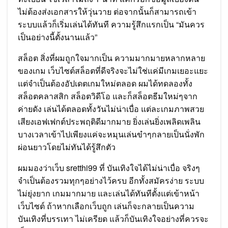
ไม่ต้องส่งเอกสารให้วุ่นวาย ต่อจากนั้นก็สามารถเข้า
ระบบแล้วก็เริ่มเล่นได้ทันที ความรู้สึกแรกเป็น “มันควร
เป็นอย่างนี้ตั้งนานแล้ว”
สล็อต สิ่งที่ผมถูกใจมากเป็น ความมากมายหลากหลาย
ของเกม เว็บไซต์สล็อตที่ดีจริงจะไม่ใช่แค่มีเกมเยอะแยะ
แต่จำเป็นต้องอัปเดตเกมใหม่ตลอด ผมได้ทดลองทั้ง
สล็อตคลาสสิก สล็อตวิดีโอ และก็สล็อตธีมใหม่ๆจาก
ค่ายดัง เล่นได้ตลอดทั้งวันไม่น่าเบื่อ แต่ละเกมภาพสวย
เสียงเอฟเฟกต์ประพฤติดีมากมาย ยิ่งเล่นยิ่งเพลิดเพลิน
บางเวลาเข้าไปเพียงแค่จะหมุนเล่นขำๆกลายเป็นนั่งพัก
ผ่อนยาวโดยไม่ทันได้รู้สึกตัว
ผมมองว่าเว็บ sretthi99 ที่ บันเทิงใจได้ไม่น่าเบื่อ จริงๆ
จำเป็นต้องรวมทุกๆอย่างไว้ครบ อีกทั้งสมัครง่าย ระบบ
ไม่ยุ่งยาก เกมมากมาย และเล่นได้ทันทีตั้งแต่เข้าหน้า
เว็บไซต์ ถ้าหากเลือกเว็บถูก เล่นก็จะกลายเป็นความ
บันเทิงที่บรรเทา ไม่เครียด แล้วก็บันเทิงใจอย่างที่ควรจะ