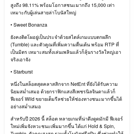
สูงถึง 98.11% พร้อมโอกาสชนะมากถึง 15,000 เท่า
เหมาะกับผู้เล่นสายล่าโบนัสใหญ่
• Sweet Bonanza
ยังคงติดโผอยู่เป็นประจำด้วยสไตล์เกมแบบตกผลึก
(Tumble) และตัวคูณที่เพิ่มความตื่นเต้น พร้อม RTP ที่
เป็นมิตร เหมาะสมทั้งเล่นเพลินแล้วก็ลุ้นรางวัลใหญ่เอา
จริงเอาจัง
• Starburst
หนึ่งในสล็อตสุดคลาสสิกจาก NetEnt ที่ยังได้รับความ
นิยมสม่ำเสมอ ด้วยกราฟิกแสงสีเพชรนิลจินดาแล้วก็
ฟีเจอร์ Wild ขยายเต็มรีลช่วยให้ช่องทางชนะมากขึ้นได้
อย่างสม่ำเสมอ
สำหรับปี 2026 นี้ สล็อต หลายเกมที่น่าดึงดูดมักมี ฟีเจอร์
ใหม่เพิ่มจังหวะชนะเพิ่มมากขึ้น ได้แก่ Hold & Spin,
Tumble, ตัวคูณสูงสุด รวมทั้งโบนัสฟรีสปิน ซึ่งช่วยทำให้