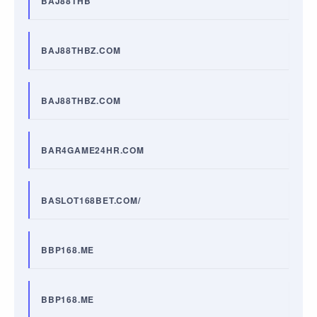
BAJ88THB
BAJ88THBZ.COM
BAJ88THBZ.COM
BAR4GAME24HR.COM
BASLOT168BET.COM/
BBP168.ME
BBP168.ME