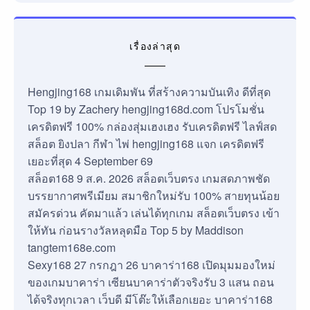
เรื่องล่าสุด
Hengjing168 เกมเดิมพัน ที่สร้างความบันเทิง ดีที่สุด
Top 19 by Zachery hengjing168d.com โปรโมชั่น
เครดิตฟรี 100% กล่องสุ่มเฮงเฮง รับเครดิตฟรี ไลฟ์สด
สล็อต ยิงปลา กีฬา ไพ่ hengjing168 แจก เครดิตฟรี
เยอะที่สุด 4 September 69
สล็อต168 9 ส.ค. 2026 สล็อตเว็บตรง เกมสดภาพชัด
บรรยากาศพรีเมียม สมาชิกใหม่รับ 100% สายทุนน้อย
สมัครด่วน คัดมาแล้ว เล่นได้ทุกเกม สล็อตเว็บตรง เข้า
ให้ทัน ก่อนรางวัลหลุดมือ Top 5 by Maddison
tangtem168e.com
Sexy168 27 กรกฎา 26 บาคาร่า168 เปิดมุมมองใหม่
ของเกมบาคาร่า เซียนบาคาร่าตัวจริงรับ 3 แสน ถอน
ได้จริงทุกเวลา เว็บดี มีโต๊ะให้เลือกเยอะ บาคาร่า168