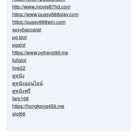
http://www.movie87hd.com
https://www.pussy888play.com
https://pussy888win.com
sexybaccarat
pg slot
pgslot
https://www.pgheng99.me
fullslot
live22
ดูหนัง
ดูหนังออนไลน์
ดูหนังฟรี
faro168
https://hongkong456.me
slot66