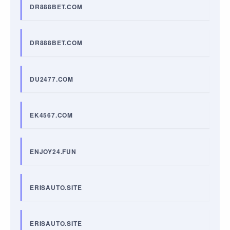
DR888BET.COM
DR888BET.COM
DU2477.COM
EK4567.COM
ENJOY24.FUN
ERISAUTO.SITE
ERISAUTO.SITE