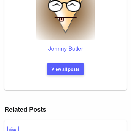
Johnny Butler
View all posts
Related Posts
สล็อต