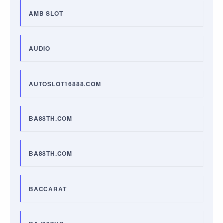
AMB SLOT
AUDIO
AUTOSLOT16888.COM
BA88TH.COM
BA88TH.COM
BACCARAT