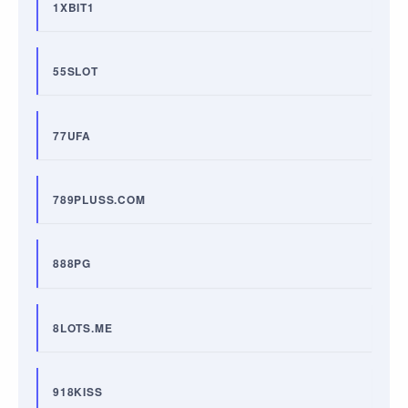
1XBIT1
55SLOT
77UFA
789PLUSS.COM
888PG
8LOTS.ME
918KISS