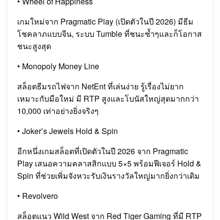
• Wheel of Happiness
เกมใหม่จาก Pragmatic Play (เปิดตัวในปี 2026) มีธีม
โชคลาภแบบจีน, ระบบ Tumble ที่ชนะซ้ำๆและก็โอกาส
ชนะสูงสุด
• Monopoly Money Line
สล็อตธีมรถไฟจาก NetEnt ที่เล่นง่าย รู้เรื่องไม่ยาก
เหมาะกับมือใหม่ มี RTP สูงและโบนัสใหญ่สุดมากกว่า
10,000 เท่าอย่างยิ่งจริงๆ
• Joker’s Jewels Hold & Spin
อีกหนึ่งเกมสล็อตที่เปิดตัวในปี 2026 จาก Pragmatic
Play เสนอความคลาสสิกแบบ 5×5 พร้อมฟีเจอร์ Hold &
Spin ที่ช่วยเพิ่มจังหวะรับเงินรางวัลใหญ่มากยิ่งกว่าเดิม
• Revolvero
สล็อตแนว Wild West จาก Red Tiger Gaming ที่มี RTP