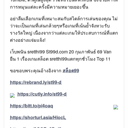
การหมุนแต่ละครั้งมีความหมายเยอะขึ้น
อย่าลืมเลือกเกมที่เหมาะสมกับสไตล์การเล่นของคุณ ไม่
ว่าจะเป็นเกมที่เล่นกล้วยๆหรือเกมที่เน้นย้ำจังหวะรับ
รางวัลใหญ่ เนื่องจากว่าแต่ละเกมให้ประสบการณ์ที่แตก
ต่างอย่างแจ่มแจ้ง!
เว็บพนัน sretthi99 St99d.com 20 กุมภาพันธ์ 69 Van
ยืน 1 เรื่องเกมสล็อต sretthi99แตกทุกชั่วโมง Top 11
ขอขอบพระคุณอ้างอิงจาก
สล็อต99
https://rebrand.ly/st99-d
https://cutly.info/st99-d
https://bitt.to/pi4oaq
https://shorturl.asia/HiocL