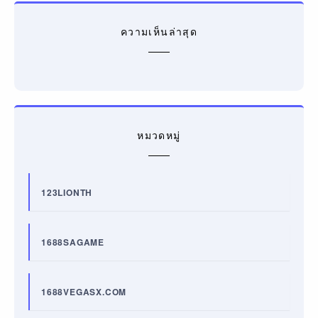
ความเห็นล่าสุด
หมวดหมู่
123LIONTH
1688SAGAME
1688VEGASX.COM