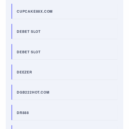
CUPCAKE88X.COM
DEBET SLOT
DEBET SLOT
DEEZER
DGB222HOT.COM
DR888