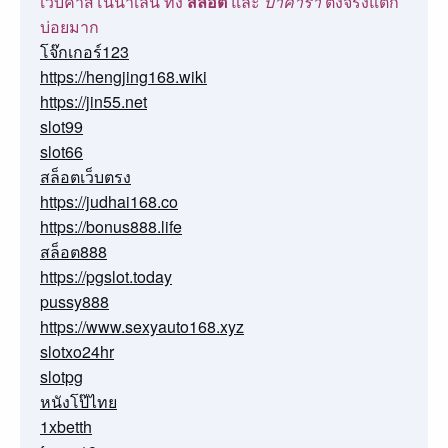
เว็บคาสิโนน่าเล่น ทั้ง
สล็อต
และ
บาคาร่า
ตึงจริงแตก
บ่อยมาก
โจ๊กเกอร์123
https://hengjing168.wiki
https://jin55.net
slot99
slot66
สล็อตเว็บตรง
https://judhai168.co
https://bonus888.life
สล็อต888
https://pgslot.today
pussy888
https://www.sexyauto168.xyz
slotxo24hr
slotpg
หนังโป๊ไทย
1xbetth