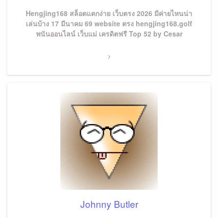
Next
Hengjing168 สล็อตแตกง่าย เว็บตรง 2026 มีค่ายไหนน่า
Post
เล่นบ้าง 17 มีนาคม 69 website ตรง hengjing168.golf
พนันออนไลน์ เว็บแม่ เครดิตฟรี Top 52 by Cesar
Johnny Butler