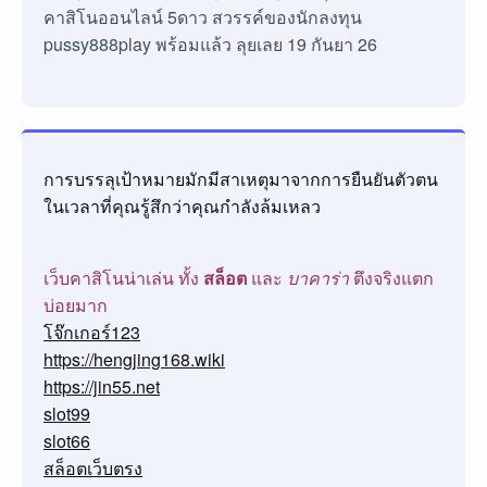
คาสิโนออนไลน์ 5ดาว สวรรค์ของนักลงทุน
pussy888play พร้อมแล้ว ลุยเลย 19 กันยา 26
การบรรลุเป้าหมายมักมีสาเหตุมาจากการยืนยันตัวตน
ในเวลาที่คุณรู้สึกว่าคุณกำลังล้มเหลว
เว็บคาสิโนน่าเล่น ทั้ง
สล็อต
และ
บาคาร่า
ตึงจริงแตก
บ่อยมาก
โจ๊กเกอร์123
https://hengjing168.wiki
https://jin55.net
slot99
slot66
สล็อตเว็บตรง