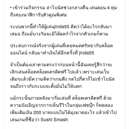
• เข้าร่วมกิจกรรม ล่าโบนัสช่วงกลางคืน เล่นตอน 4 ทุ่ม
ถึงสองนาฬิการับตัวคูณพิเศษ
ระบบพวกนี้ทำให้ผู้เล่นjinda55 คิดว่าได้อะไรกลับมา
เสมอ ถึงแม้บางวันจะมิได้ผลกำไรจากตัวเกมก็ตาม
ประสบการณ์จริงจากผู้เล่นที่เคยหมดศรัทธากับสล็อต
ออนไลน์ กลับมาทำเงินได้อีกครั้งที่ jinda55
จำเป็นต้องเล่าตามตรงว่าก่อนหน้านี้ฉันเคยรู้สึกว่าจะ
เลิกเล่นสล็อตสล็อตเครดิตฟรี ไปแล้ว เพราะเล่นเว็บ
เดิมๆแล้วมีความคิดว่าเกมตึง กดไปกี่ตาก็ไม่เข้าโบนัส
จนถึงราวกับระบบจะตั้งมั่นไม่ให้แตก
แม้กระนั้นภายหลังมาเริ่มเล่นที่ สล็อตเครดิตฟรี ด้วย
ความบังเอิญจากการเห็นรีวิวในกลุ่มเฟซบุ๊ก ก็ทดลอง
เพิ่มเติมเงิน 200 บาทแบบไม่ได้มุ่งมาดอะไร แล้วเข้าไป
เล่นเกมที่ชื่อว่า Sushi Smash