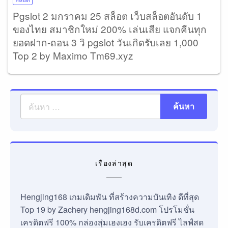
Pgslot 2 มกราคม 25 สล็อต เว็บสล็อตอันดับ 1
ของไทย สมาชิกใหม่ 200% เล่นเสีย แจกคืนทุก
ยอดฝาก-ถอน 3 วิ pgslot วันเกิดรับเลย 1,000
Top 2 by Maximo Tm69.xyz
เรื่องล่าสุด
Hengjing168 เกมเดิมพัน ที่สร้างความบันเทิง ดีที่สุด
Top 19 by Zachery hengjing168d.com โปรโมชั่น
เครดิตฟรี 100% กล่องสุ่มเฮงเฮง รับเครดิตฟรี ไลฟ์สด