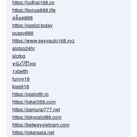
https://judhai168.co
https://bonus888.life
สล็อต888
https://pgslot.today
pussy888
https://www.sexyauto168.xyz
slotxo24hr
slotpg
หนังโป๊ไทย
1xbetth
funny18
kiss918
https://pgslotth.io
https://joker356.com
https://samurai777.net
https://tokyoslot88.com
https://betwayvietnam.com
https://jokerasia.net