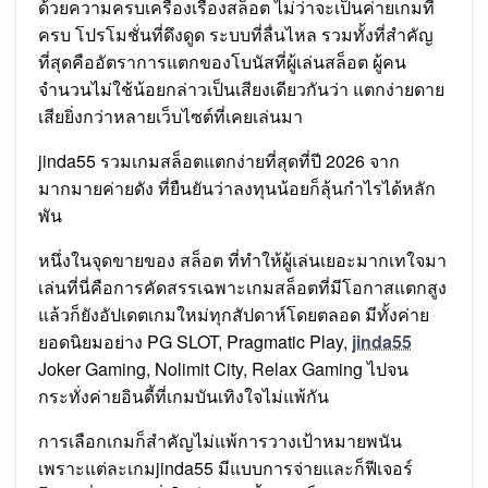
ด้วยความครบเครื่องเรื่องสล็อต ไม่ว่าจะเป็นค่ายเกมที่
ครบ โปรโมชั่นที่ดึงดูด ระบบที่ลื่นไหล รวมทั้งที่สำคัญ
ที่สุดคืออัตราการแตกของโบนัสที่ผู้เล่นสล็อต ผู้คน
จำนวนไม่ใช้น้อยกล่าวเป็นเสียงเดียวกันว่า แตกง่ายดาย
เสียยิ่งกว่าหลายเว็บไซต์ที่เคยเล่นมา
jinda55 รวมเกมสล็อตแตกง่ายที่สุดที่ปี 2026 จาก
มากมายค่ายดัง ที่ยืนยันว่าลงทุนน้อยก็ลุ้นกำไรได้หลัก
พัน
หนึ่งในจุดขายของ สล็อต ที่ทำให้ผู้เล่นเยอะมากเทใจมา
เล่นที่นี่คือการคัดสรรเฉพาะเกมสล็อตที่มีโอกาสแตกสูง
แล้วก็ยังอัปเดตเกมใหม่ทุกสัปดาห์โดยตลอด มีทั้งค่าย
ยอดนิยมอย่าง PG SLOT, Pragmatic Play,
jinda55
Joker Gaming, Nolimit City, Relax Gaming ไปจน
กระทั่งค่ายอินดี้ที่เกมบันเทิงใจไม่แพ้กัน
การเลือกเกมก็สำคัญไม่แพ้การวางเป้าหมายพนัน
เพราะแต่ละเกมjinda55 มีแบบการจ่ายและก็ฟีเจอร์