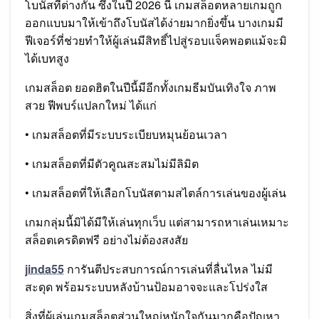
โบนัสที่ต่างกัน ซึ่งในปี 2026 นี้ เกมสล็อตหลายเกมถูก
ออกแบบมาให้เข้าถึงโบนัสได้ง่ายมากยิ่งขึ้น บางเกมมี
ฟีเจอร์ที่ช่วยทำให้ผู้เล่นมีสิทธิ์ไปสู่รอบแจ็คพอตแม้จะมิ
ได้เบทสูง
เกมสล็อต ยอดฮิตในปีนี้มีอีกทั้งเกมธีมบันเทิงใจ ภาพ
สวย ฟีพบร์แปลกใหม่ ได้แก่
• เกมสล็อตที่มีระบบระเบียบหมุนย้อนเวลา
• เกมสล็อตที่มีตัวคูณสะสมไม่มีลิมิต
• เกมสล็อตที่ให้เลือกโบนัสตามสไตล์การเล่นของผู้เล่น
เกมกลุ่มนี้มิได้มีให้เล่นทุกเว็บ แต่สามารถหาเล่นเหมาะ
สล็อตเครดิตฟรี อย่างไม่ต้องสงสัย
jinda55
การันตีประสบการณ์การเล่นที่ลื่นไหล ไม่มี
สะดุด พร้อมระบบหลังบ้านป้อมอาจจะและโปร่งใส
สิ่งที่ผู้เล่นเกมสล็อตส่วนใหญ่หนักใจกันมากคือปัญหา