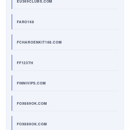
EU369CLUBS.COM
FARO168
FCHAROENKIT168.COM
FF123TH
FINNIVIPS.COM
FOX689OK.COM
FOX689OK.COM