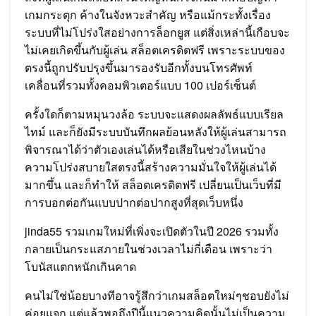
เกมกระตุก ค้างในจังหวะสำคัญ หรือแม้กระทั้งเรื่อง
ระบบที่ไม่โปร่งใสอย่างการล็อกยูส แต่สิ่งเหล่านี้เกือบจะ
ไม่เคยเกิดขึ้นกับผู้เล่น สล็อตเครดิตฟรี เพราะระบบของ
ตรงนี้ถูกปรับปรุงขึ้นมารองรับอีกทั้งบนโทรศัพท์
เคลื่อนที่รวมทั้งคอมพิวเตอร์แบบ 100 เปอร์เซ็นต์
ครั้งใดก็ตามหมุนวงล้อ ระบบจะแสดงผลลัพธ์แบบเรียล
ไทม์ และก็ยังมีระบบบันทึกผลย้อนหลังให้ผู้เล่นสามารถ
พิจารณาได้ว่าตัวเองเล่นได้หรือเสียในช่วงไหนบ้าง
ความโปร่งสบายใสตรงนี้สร้างความมั่นใจให้ผู้เล่นได้
มากขึ้น และก็ทำให้ สล็อตเครดิตฟรี เปลี่ยนเป็นเว็บที่มี
การบอกต่อกันแบบปากต่อปากสูงที่สุดเว็บหนึ่ง
jinda55 รวมเกมใหม่ที่เพิ่งจะเปิดตัวในปี 2026 รวมทั้ง
กลายเป็นกระแสภายในช่วงเวลาไม่กี่เดือน เพราะว่า
โบนัสแตกหนักเกินคาด
คนไม่ใช่น้อยบางทีอาจรู้สึกว่าเกมสล็อตใหม่ๆชอบยังไม่
ค่อยแจก แต่แล้วพอถึงปีนี้แนวความคิดนั้นไม่เป็นความ