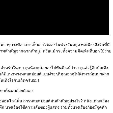
่งมากๆบางทีอาจจะเก็บเอาไว้มองในช่วงวันหยุด พอเพียงถึงวันที่มี
าพสำคัญจากฉากหักมุม หรือแม้กระทั้งความคิดเห็นที่บอกใบ้ราย
รับในการดูหนังจะน้อยลงไปทันที แม้ว่าจะดูแล้วรู้สึกบันเทิง
ซึ่งผมก็มีแนวทางหลบสปอยล์แบบง่ายๆที่คุณอาจไม่คิดมาก่อนมาฝาก
นเทิงใจกันเถิดครับผม!
ึกษาค้นพบด้วยตัวเอง
งออนไลน์นั้น การหลบสปอยล์มันสำคัญอย่างไร? หนังแต่ละเรื่อง
ึก บางเรื่องใช้ความลับของผู้แสดง รวมทั้งบางเรื่องก็ยังมีจุดหัก