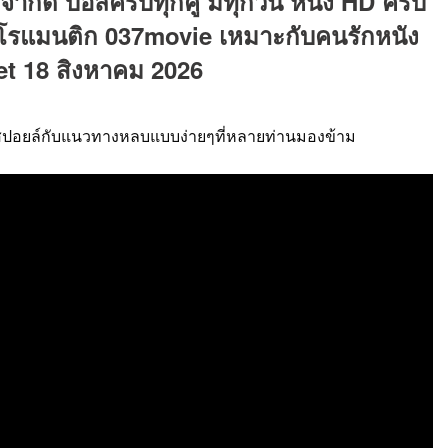
จำกัด บอลครบทุกคู่ มีทุกวัน หนัง HD ครบ
โรแมนติก 037movie เหมาะกับคนรักหนัง
et 18 สิงหาคม 2026
สปอยล์กับแนวทางหลบแบบง่ายๆที่หลายท่านมองข้าม