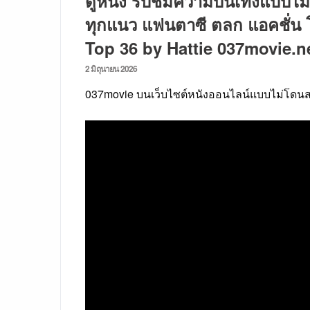
ดูหนัง รับชมความบันเทิงแบบไม่
ทุกแนว แฟนตาซี ตลก แอคชั่น 
Top 36 by Hattie 037movie.n
Posted
2 มิถุนายน 2026
on
037movie บนเว็บไซต์หนังออนไลน์แบบไม่โดน