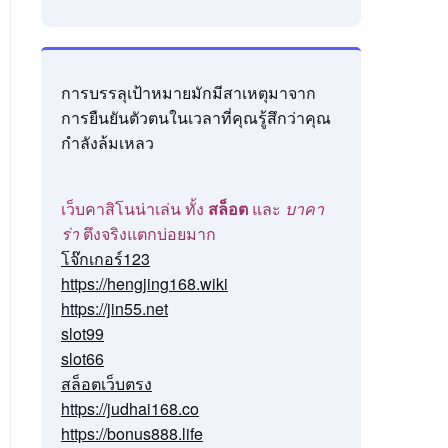
การบรรลุเป้าหมายมักมีสาเหตุมาจาก
การยืนยันตัวตนในเวลาที่คุณรู้สึกว่าคุณ
กำลังล้มเหลว
เว็บคาสิโนน่าเล่น ทั้ง
สล็อต
และ
บาคา
ร่า
ตึงจริงแตกบ่อยมาก
โจ๊กเกอร์123
https://hengjing168.wiki
https://jin55.net
slot99
slot66
สล็อตเว็บตรง
https://judhai168.co
https://bonus888.life