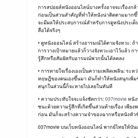
การสปอยล์หนังออนไลน์บางครั้งอาจจะเรื่องกล
ก่อนเป็นส่วนสำคัญที่ทำให้หนังน่าติดตามมากขึ
จะมีผลให้ประสบการณ์สำหรับการดูหนังประเด็นนั้
สื่อได้จริงๆ
• ดูหนังออนไลน์ สร้างอารมณ์ได้ตามจังหวะ: ถ้
การวางเป้าหมายแล้วก็วางจังหวะเอาไว้แล้ว การ
รู้สึกหรือสัมผัสกับอารมณ์พวกนั้นได้ลดลง
• การทายใจเรื่องเองเป็นความเพลิดเพลิน: ระหว่
ทฤษฎีของตนเองขึ้นมา มันก็ทำให้หนังสนุกเพิ่มขึ
สนุกในส่วนนี้ก็จะหายไปเลยในทันที
• ความประทับใจจะแจ้งชัดกว่า:
037movie
หนัง
ชนะด้วยความรู้สึกที่เกิดขึ้นส่วนท้ายเรื่อง 
ก่อน มันก็จะสร้างความจำของฉากหรือหนังหัวข้อ
037movie บนเว็บหนังออนไลน์ พากย์ไทยให้บันเ