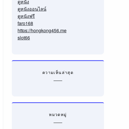
ดูหนัง
ดูหนังออนไลน์
ดูหนังฟรี
faro168
https://hongkong456.me
slot66
ความเห็นล่าสุด
หมวดหมู่