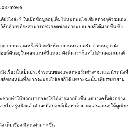
บน 037movie
ยังไงล่ะ? ในเมื่อข้อมูลอยู่เต็มไปหมดบนโซเชียลต่างๆตัวผมเอง
วิธีกล้วยๆที่จะสามารถช่วยลดช่องทางพบสปอยล์ได้มากขึ้น ซึ่ง
มาจากบทความหรือรีวิวหนังที่เราอ่านหรอกครับ ด้วยเหตุว่านัก
อยล์ดันอยู่ในคอมเมนต์นี่แหละ ดังนั้น เราก็แค่ไม่อ่านคอมเมนต์
อหนังเรื่องนั้นเป็นประจำระบบของแพลตฟอร์มต่างๆจะแนะนำหนังที่
ปอยล์ของหนังที่อยากจะมองไปเลยก็ได้ เพราะฉะนั้น เพียรพยายาม
ดีจะช่วยทำให้พวกเราตกลงใจได้ง่ายมากยิ่งขึ้น แต่บางครั้งตัวอย่าง
ยไปครู่หนึ่งแล้วมักจะมีสปอยล์เนื้อหาด้วย ผมเสนอแนะให้ดูเพียง
 เต็มเรื่อง มีคุณค่ามากขึ้น