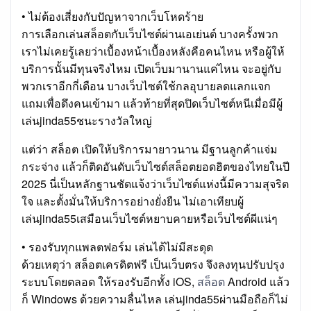
• ไม่ต้องเสี่ยงกับปัญหาจากเว็บโหดร้าย
การเลือกเล่นสล็อตกับเว็บไซต์ผ่านเอเย่นต์ บางครั้งพวก
เราไม่เคยรู้เลยว่าเบื้องหน้าเบื้องหลังคือคนไหน หรือผู้ให้
บริการนั้นมีทุนจริงไหม เปิดเว็บมานานแค่ไหน จะอยู่กับ
พวกเราอีกกี่เดือน บางเว็บไซต์ใช้กลอุบายลดแลกแจก
แถมเพื่อดึงคนเข้ามา แล้วท้ายที่สุดปิดเว็บไซต์หนีเมื่อมีผู้
เล่นjinda55ชนะรางวัลใหญ่
แต่ว่า สล็อต เปิดให้บริการมายาวนาน มีฐานลูกค้าแจ่ม
กระจ่าง แล้วก็ติดอันดับเว็บไซต์สล็อตยอดฮิตของไทยในปี
2025 นี่เป็นหลักฐานชัดแจ้งว่าเว็บไซต์แห่งนี้มีความสุจริต
ใจ และตั้งมั่นให้บริการอย่างยั่งยืน ไม่เอาเทียบผู้
เล่นjinda55เสมือนเว็บไซต์หยาบคายหรือเว็บไซต์ผีแน่ๆ
• รองรับทุกแพลตฟอร์ม เล่นได้ไม่มีสะดุด
ด้วยเหตุว่า สล็อตเครดิตฟรี เป็นเว็บตรง จึงลงทุนปรับปรุง
ระบบโดยตลอด ให้รองรับอีกทั้ง iOS,
สล็อต
Android แล้ว
ก็ Windows ด้วยความลื่นไหล เล่นjinda55ผ่านมือถือก็ไม่