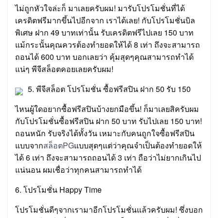
ไม่ถูกหัวใจล่ะก็ มาเลยครับผม! มารับโปรโมชั่นที่ได้
เครดิตฟรีมากขึ้นไปอีกจาก เราได้เลย! กับโปรโมชั่นบิล
พิเศษ ฝาก 49 บาทเท่านั้น รับเครดิตฟรีไปเลย 150 บาท
แม้กระนั้นคุณควรต้องทำยอดให้ได้ 8 เท่า ถึงจะสามารถ
ถอนได้ 600 บาท บอกเลยว่า คุ้มสุดๆคุณสามารถทำได้
แน่ๆ พีจีสล็อตคอยเลยครับผม!
5. พีจีสล็อต โปรโมชั่น ซื้อฟรีสปิน ฝาก 50 รับ 150
ไหนผู้ใดอยากซื้อฟรีสปินบ้างยกมือขึ้น! ก็มาเลยสิครับผม
กับโปรโมชั่นซื้อฟรีสปิน ฝาก 50 บาท รับไปเลย 150 บาท!
ถอนหนัก รับจริงได้ทั้งวัน เหมาะกับคนถูกใจซื้อฟรีสปิน
แบบจาก
สล็อตPG
แบบสุดๆแต่ว่าคุณจำเป็นต้องทำยอดให้
ได้ 6 เท่า ถึงจะสามารถถอนได้ 3 เท่า ถือว่าไม่ยากเกินไป
แน่นอน ผมเชื่อว่าทุกคนสามารถทำได้
6. โปรโมชั่น Happy Time
โปรโมชั่นดีๆจากเรามาอีกโปรโมชั่นแล้วครับผม! ซึ่งบอก