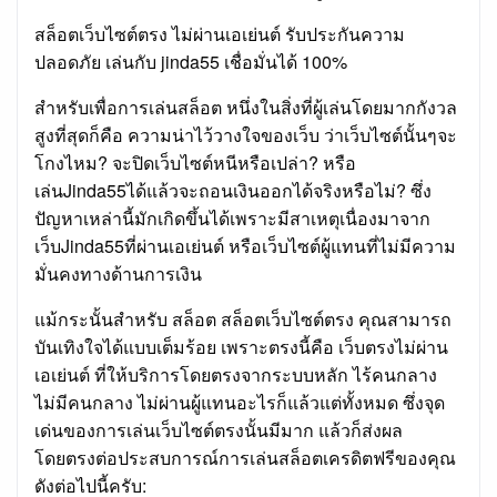
สล็อตเว็บไซต์ตรง ไม่ผ่านเอเย่นต์ รับประกันความ
ปลอดภัย เล่นกับ jinda55 เชื่อมั่นได้ 100%
สำหรับเพื่อการเล่นสล็อต หนึ่งในสิ่งที่ผู้เล่นโดยมากกังวล
สูงที่สุดก็คือ ความน่าไว้วางใจของเว็บ ว่าเว็บไซต์นั้นๆจะ
โกงไหม? จะปิดเว็บไซต์หนีหรือเปล่า? หรือ
เล่นJinda55ได้แล้วจะถอนเงินออกได้จริงหรือไม่? ซึ่ง
ปัญหาเหล่านี้มักเกิดขึ้นได้เพราะมีสาเหตุเนื่องมาจาก
เว็บJinda55ที่ผ่านเอเย่นต์ หรือเว็บไซต์ผู้แทนที่ไม่มีความ
มั่นคงทางด้านการเงิน
แม้กระนั้นสำหรับ สล็อต สล็อตเว็บไซต์ตรง คุณสามารถ
บันเทิงใจได้แบบเต็มร้อย เพราะตรงนี้คือ เว็บตรงไม่ผ่าน
เอเย่นต์ ที่ให้บริการโดยตรงจากระบบหลัก ไร้คนกลาง
ไม่มีคนกลาง ไม่ผ่านผู้แทนอะไรก็แล้วแต่ทั้งหมด ซึ่งจุด
เด่นของการเล่นเว็บไซต์ตรงนั้นมีมาก แล้วก็ส่งผล
โดยตรงต่อประสบการณ์การเล่นสล็อตเครดิตฟรีของคุณ
ดังต่อไปนี้ครับ: