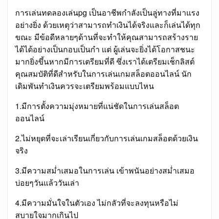
การเล่นทดลองเล่นpg เป็นอาชีพกำลังเป็นลู่ทางที่มาแรง
อย่างยิ่ง ด้วยเหตุว่าสามารถทำเงินได้จริงและก็เล่นได้ทุก
ขณะ มีข้อดีหลายๆด้านที่จะทำให้คุณสามารถสร้างราย
ได้ได้อย่างเป็นกอบเป็นกำ แต่ ผู้เล่นจะยิ่งได้โอกาสชนะ
มากยิ่งขึ้นหากมีการเตรียมที่ดี ซึ่งเราได้เตรียมเช็กลิสต์
คุณสมบัติที่ดีสำหรับในการเล่นเกมสล็อตออนไลน์ นัก
เดิมพันทำเงินควรจะเตรียมพร้อมแบบไหน
1.มีการตั้งความมุ่งหมายที่แน่ชัดในการเล่นสล็อต
ออนไลน์
2.ไม่หยุดที่จะเล่าเรียนเกี่ยวกับการเล่นเกมสล็อตด้วยเงิน
จริง
3.มีความสม่ำเสมอในการเล่น เข้าพนันอย่างสม่ำเสมอ
บ่อยๆวันแล้ววันเล่า
4.มีความมั่นใจในตัวเอง ไม่กลัวที่จะลงทุนหรือไม่
สบายใจมากเกินไป