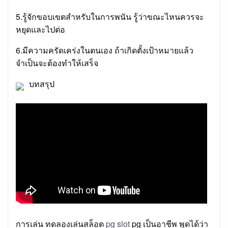
5.รู้จักขอบเขตสำหรับในการพนัน รู้ว่าขณะไหนควรจะ
หยุดและไปต่อ
6.มีความครัดเคร่งในตนเอง ถ้าเกิดตั้งเป้าหมายแล้ว
จำเป็นจะต้องทำให้เสร็จ
บทสรุป
การเล่น ทดลองเล่นสล็อต
pg slot
pg เป็นอาชีพ พูดได้ว่า