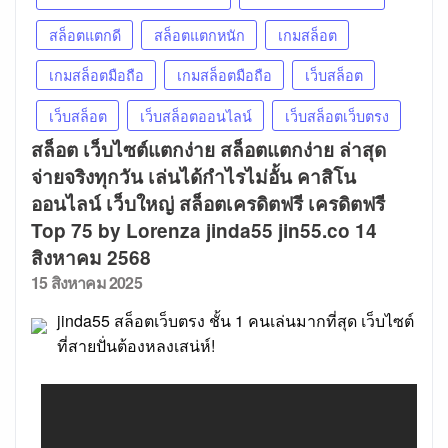
สล็อตแตกดี
สล็อตแตกหนัก
เกมสล็อต
เกมสล็อตมือถือ
เกมสล็อตมือถือ
เว็บสล็อต
เว็บสล็อต
เว็บสล็อตออนไลน์
เว็บสล็อตเว็บตรง
สล็อต เว็บไซต์แตกง่าย สล็อตแตกง่าย ล่าสุด
จ่ายจริงทุกวัน เล่นได้กำไรไม่อั้น คาสิโน
ออนไลน์ เว็บใหญ่ สล็อตเครดิตฟรี เครดิตฟรี
Top 75 by Lorenza jinda55 jin55.co 14
สิงหาคม 2568
Posted
15 สิงหาคม 2025
on
jinda55 สล็อตเว็บตรง ชั้น 1 คนเล่นมากที่สุด เว็บไซต์
ที่สายปั่นต้องหลงเสน่ห์!