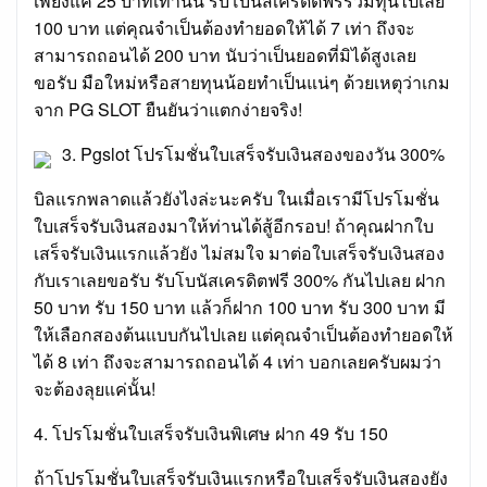
เพียงแค่ 25 บาทเท่านั้น รับโบนัสเครดิตฟรีรวมทุนไปเลย
100 บาท แต่คุณจำเป็นต้องทำยอดให้ได้ 7 เท่า ถึงจะ
สามารถถอนได้ 200 บาท นับว่าเป็นยอดที่มิได้สูงเลย
ขอรับ มือใหม่หรือสายทุนน้อยทำเป็นแน่ๆ ด้วยเหตุว่าเกม
จาก PG SLOT ยืนยันว่าแตกง่ายจริง!
3. Pgslot โปรโมชั่นใบเสร็จรับเงินสองของวัน 300%
บิลแรกพลาดแล้วยังไงล่ะนะครับ ในเมื่อเรามีโปรโมชั่น
ใบเสร็จรับเงินสองมาให้ท่านได้สู้อีกรอบ! ถ้าคุณฝากใบ
เสร็จรับเงินแรกแล้วยัง ไม่สมใจ มาต่อใบเสร็จรับเงินสอง
กับเราเลยขอรับ รับโบนัสเครดิตฟรี 300% กันไปเลย ฝาก
50 บาท รับ 150 บาท แล้วก็ฝาก 100 บาท รับ 300 บาท มี
ให้เลือกสองต้นแบบกันไปเลย แต่คุณจำเป็นต้องทำยอดให้
ได้ 8 เท่า ถึงจะสามารถถอนได้ 4 เท่า บอกเลยครับผมว่า
จะต้องลุยแค่นั้น!
4. โปรโมชั่นใบเสร็จรับเงินพิเศษ ฝาก 49 รับ 150
ถ้าโปรโมชั่นใบเสร็จรับเงินแรกหรือใบเสร็จรับเงินสองยัง