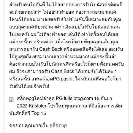
สำหรับคนใดกันที่ ไม่ได้อยากต้องการรับโบนัสเครดิตฟรี
จะด้วยเหตุผลว่า ไม่อยากทำยอด ต้องการถอนมากแค่
ไหนก็ได้ถอน มาเลยขอรับ! โปรโมชั่นนี้เหมาะสมกับคุณ
แบบสุดๆแค่เพียงเข้ามาฝากเงินแบบไม่รับโบนัสแล้วเล่น
ไปเลยครับผม ไม่ต้องทำยอด เล่นได้เท่าใดก็ถอนได้เลย
แม้กระนั้นขอรับแต่ว่า! เมื่อไหร่ก็ตามที่คุณเล่นเสีย คุณ
สามารถมารับ Cash Back หรือยอดเสียคืนได้เลย ยอมรับ
ได้สูงสุดถึง 50% บอกเลยว่าจำนวนมาก! แม้กระนั้นจำ
ต้องฝากแบบไม่รับโบนัสเครดิตฟรีอะไรก็ตามทั้งหมดครับ
ผม ถึงจะสามารถรับ Cash Back ได้ ยอมรับได้วันละ 1
ครั้งแค่นั้น แฟนสล็อตPG pgslot ใครกันแน่พึงพอใจก็มา
รับกันได้เลยจ้าครับ!
สล็อตpgใหม่ล่าสุด PG fullslotpg.com 15 กันยา
2023 Kristofer โปรใหม่ทุกเทศกาล พีจีสล็อตการเดิม
พันศักดิ์ศรี Top 15
ขอขอบคุณมากเว็บ
สล็อตpg