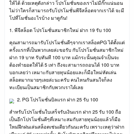
ให้ได้ ด้วยเหตุดังกล่าว โปรโมชั่นของเราไม่มีกั๊กแน่นอน
ไม่ว่าใครก็สามารถรับโปรโมชั่นพีจีสล็อตจากเราได้ จะมี
โปที่โมชั่นอะไรบ้าง มาดูกัน!
1. พีจีสล็อต โปรโมชั่นสมาชิกใหม่ ฝาก 19 รับ 100
คุณสามารถมารับโปรโมชั่นดีๆจากเราสล็อตPG ได้ตั้งแต่
ครั้งแรกที่เป็นพวกเลยล่ะขอรับ กับโปรโมชั่นสมาชิกใหม่
ฝาก 19 บาท รับทันที 100 บาท แม้กระนั้นคุณจำเป็นจะ
ต้องทำยอดให้ได้ 5 เท่า ถึงจะสามารถถอนได้ 100 บาท
บอกเลยว่า เหมาะกับสายทุนน้อยและก็มือใหม่หัดเล่น
สล็อตมากมายๆเลยล่ะนะครับ คนไหนกันสนใจก็ลง
ทะเบียนเป็นสมาชิกกับพวกเราได้เลย
2. PG โปรโมชั่นบิลแรก ฝาก 25 รับ 100
สำหรับโปรโมชั่นใบเสร็จรับเงินแรก ฝาก 25 รับ 100 ถือ
เป็นอีกโปรโมชั่นดีๆที่เหมาะสมกับสายทุนน้อยแล้วก็มือ
ใหม่ฝึกฝนเล่นสล็อตเช่นเดียวกันนะครับ เพราะเหตุว่าฝาก