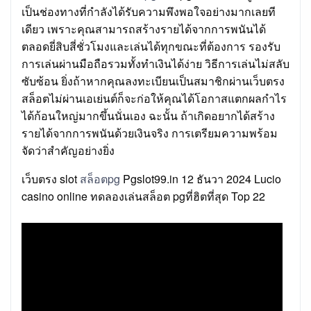
เป็นช่องทางที่กำลังได้รับความพึงพอใจอย่างมากเลยที
เดียว เพราะคุณสามารถสร้างรายได้จากการพนันได้
ตลอดยี่สิบสี่ชั่วโมงและเล่นได้ทุกขณะที่ต้องการ รองรับ
การเล่นผ่านมือถือรวมทั้งทำเงินได้ง่าย วิธีการเล่นไม่สลับ
ซับซ้อน ยิ่งถ้าหากคุณลงทะเบียนเป็นสมาชิกผ่านเว็บตรง
สล็อตไม่ผ่านเอเย่นต์ก็จะก่อให้คุณได้โอกาสแตกผลกำไร
ได้ก้อนใหญ่มากขึ้นนั่นเอง ฉะนั้น ถ้าเกิดอยากได้สร้าง
รายได้จากการพนันด้วยเงินจริง การเตรียมความพร้อม
จัดว่าสำคัญอย่างยิ่ง
เว็บตรง slot
สล็อตpg
Pgslot99.in 12 ธันวา 2024 Lucio
casino online ทดลองเล่นสล็อต pgที่ฮิตที่สุด Top 22