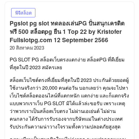
พีจีสล็อต
Pgslot pg slot ทดลองเล่นPG ปั่นสนุกเครดิต
ฟรี 500 สล็อตpg ยืน 1 Top 22 by Kristofer
Fullslotpg.com 12 September 2566
Posted
20 สิงหาคม 2023
on
PG SLOT PG สล็อตเว็บตรงแตกง่าย สล็อตPG ที่ดีเยี่ยม
ที่สุดในปี 2023 สมัครเลย
สล็อตเว็บไซต์ตรงที่เยี่ยมที่สุดในปี 2023 ประกันด้วยยอดผู้
ใช้งานจริงกว่า 20,000 คนต่อวัน บอกเลยว่า คุณจะไปหา
เว็บไซต์สล็อตออนไลน์ที่แตกหนัก แตกง่าย และก็แตกจริง
แบบพวกเราเว็บ PG SLOT มิได้แล้วล่ะขอรับ เพราะเหตุ
ว่าพวกเราเป็นสล็อตเว็บตรง ไม่ผ่านเอเย่นต์ ไม่ผ่าน
คนกลาง ได้รับการรับรองจากบริษัทแม่ในต่างประเทศ
รับประกันความน่าวางใจรวมทั้งความปลอดภัยสูงสุด