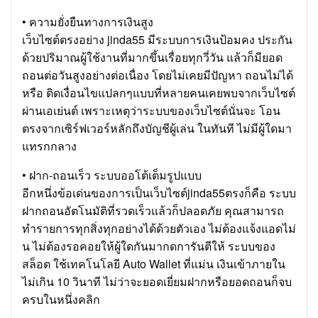
• ความยั่งยืนทางการเงินสูง
เว็บไซต์ตรงอย่าง jinda55 มีระบบการเงินป้อมคง ประกัน
ด้วยปริมาณผู้ใช้งานที่มากขึ้นเรื่อยทุกวี่วัน แล้วก็มียอด
ถอนต่อวันสูงอย่างต่อเนื่อง โดยไม่เคยมีปัญหา ถอนไม่ได้
หรือ ติดเงื่อนไขแปลกๆแบบที่หลายคนเคยพบจากเว็บไซต์
ผ่านเอเย่นต์ เพราะเหตุว่าระบบของเว็บไซต์นั่นจะ โอน
ตรงจากเซิร์ฟเวอร์หลักถึงบัญชีผู้เล่น ในทันที ไม่มีผู้ใดมา
แทรกกลาง
• ฝาก-ถอนเร็ว ระบบออโต้เต็มรูปแบบ
อีกหนึ่งข้อเด่นของการเป็นเว็บไซต์jinda55ตรงก็คือ ระบบ
ฝากถอนอัตโนมัติที่รวดเร็วแล้วก็ปลอดภัย คุณสามารถ
ทำรายการทุกสิ่งทุกอย่างได้ด้วยตัวเอง ไม่ต้องแจ้งแอดไม่
น ไม่ต้องรอคอยให้ผู้ใดกันมากดการันตีให้ ระบบของ
สล็อต ใช้เทคโนโลยี Auto Wallet ที่แม่น เงินเข้าภายใน
ไม่เกิน 10 วินาที ไม่ว่าจะยอดเยี่ยมฝากหรือยอดถอนก็จบ
ครบในหนึ่งคลิก