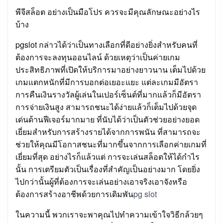
on
พีจีสล็อต อย่างเป็นมือโปร ควรจะมีคุณลักษณะอย่างไร
บ้าง
pgslot กล่าวได้ว่าเป็นทางเลือกที่ดีอย่างยิ่งสำหรับคนที่
ต้องการจะลงทุนออนไลน์ ด้วยเหตุว่าเป็นค่ายเกม
ประสิทธิภาพที่เปิดให้บริการมาอย่างยาวนาน เต็มไปด้วย
เกมแตกหนักที่มีการบอกต่อเยอะแยะ แต่ละเกมมีอัตรา
การคืนเงินรางวัลผู้เล่นในเปอร์เซ็นต์ที่มากแล้วก็มีอัตรา
การจ่ายเงินสูง สามารถชนะได้ง่ายแล้วก็เต็มไปด้วยจุด
เด่นด้านฟีเจอร์มากมาย ที่นับได้ว่าเป็นตัวช่วยอย่างยอด
เยี่ยมสำหรับการสร้างรายได้จากการพนัน ที่สามารถจะ
ช่วยให้คุณมีโอกาสชนะที่มากขึ้นจากการเลือกค่ายเกมที่
เยี่ยมที่สุด อย่างไรก็แล้วแต่ การจะเล่นสล็อตให้ได้กำไร
นั้น การเตรียมตัวเป็นเรื่องที่สำคัญเป็นอย่างมาก โดยยิ่ง
ไปกว่านั้นผู้ที่ต้องการจะเล่นอย่างเอาจริงเอาจังหรือ
ต้องการสร้างอาชีพด้วยการเดิมพัน
pg slot
ในความนี้ พวกเราจะพาคุณไปทำความเข้าใจวิธีกล้วยๆ