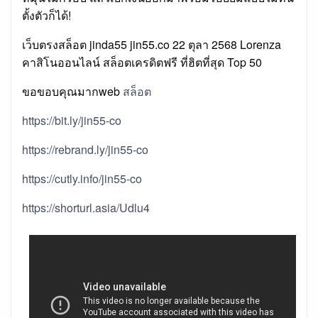
ตั้งตัวก็ได้!
เว็บตรงสล็อต jinda55 jin55.co 22 ตุลา 2568 Lorenza
คาสิโนออนไลน์ สล็อตเครดิตฟรี ที่ฮิตที่สุด Top 50
ขอขอบคุณมากweb
สล็อต
https://bit.ly/jin55-co
https://rebrand.ly/jin55-co
https://cutly.info/jin55-co
https://shorturl.asia/Udlu4