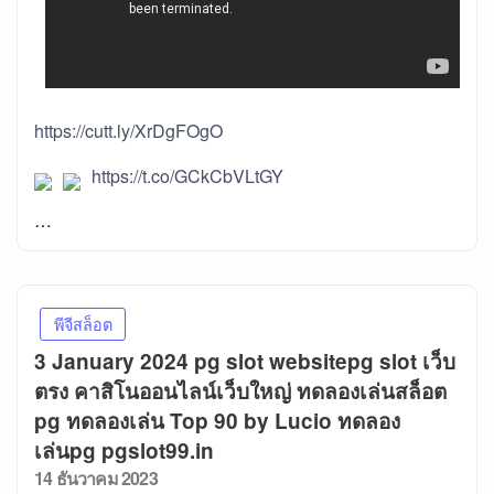
https://cutt.ly/XrDgFOgO
https://t.co/GCkCbVLtGY
…
พีจีสล็อต
3 January 2024 pg slot websitepg slot เว็บ
ตรง คาสิโนออนไลน์เว็บใหญ่ ทดลองเล่นสล็อต
pg ทดลองเล่น Top 90 by Lucio ทดลอง
เล่นpg pgslot99.in
Posted
14 ธันวาคม 2023