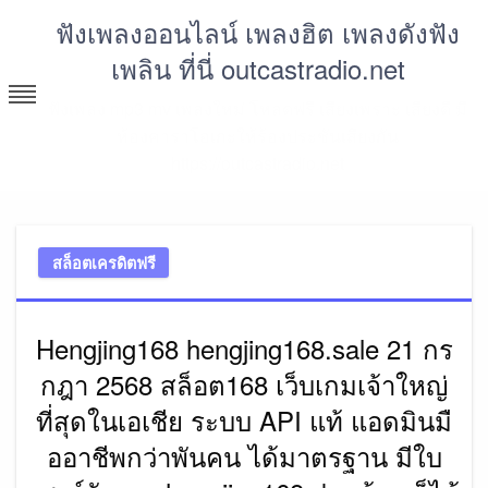
Skip
ฟังเพลงออนไลน์ เพลงฮิต เพลงดังฟัง
to
เพลิน ที่นี่ outcastradio.net
content
ฟังเพลง mp3 mv เพลงใหม่ โหลดฟรี เสียงเพราะ เสียงดี มี
ห้องคาราโอเกะให้ร้องประชันเสียงกัน
https://outcastradio.net
สล็อตเครดิตฟรี
Hengjing168 hengjing168.sale 21 กร
กฎา 2568 สล็อต168 เว็บเกมเจ้าใหญ่
ที่สุดในเอเชีย ระบบ API แท้ แอดมินมื
ออาชีพกว่าพันคน ได้มาตรฐาน มีใบ