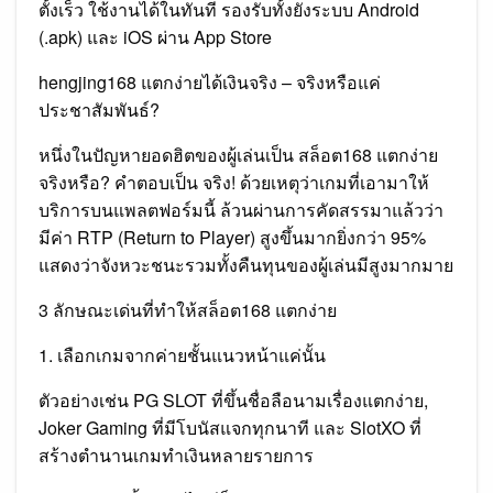
ตั้งเร็ว ใช้งานได้ในทันที รองรับทั้งยังระบบ Android
(.apk) และ iOS ผ่าน App Store
hengjing168 แตกง่ายได้เงินจริง – จริงหรือแค่
ประชาสัมพันธ์?
หนึ่งในปัญหายอดฮิตของผู้เล่นเป็น สล็อต168 แตกง่าย
จริงหรือ? คำตอบเป็น จริง! ด้วยเหตุว่าเกมที่เอามาให้
บริการบนแพลตฟอร์มนี้ ล้วนผ่านการคัดสรรมาแล้วว่า
มีค่า RTP (Return to Player) สูงขึ้นมากยิ่งกว่า 95%
แสดงว่าจังหวะชนะรวมทั้งคืนทุนของผู้เล่นมีสูงมากมาย
3 ลักษณะเด่นที่ทำให้สล็อต168 แตกง่าย
1. เลือกเกมจากค่ายชั้นแนวหน้าแค่นั้น
ตัวอย่างเช่น PG SLOT ที่ขึ้นชื่อลือนามเรื่องแตกง่าย,
Joker Gaming ที่มีโบนัสแจกทุกนาที และ SlotXO ที่
สร้างตำนานเกมทำเงินหลายรายการ