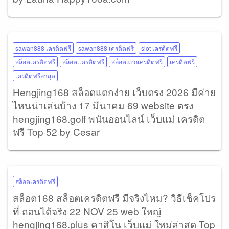
sawan888 เครดิตฟรี
sawan888 เครดิตฟรี
slot เครดิตฟรี
สล็อตเครดิตฟรี
สล็อตเเครดิตฟรี
สล็อตแจกเครดิตฟรี
เครดิตฟรี
เครดิตฟรีล่าสุด
Hengjing168 สล็อตแตกง่าย เว็บตรง 2026 มีค่าย
ไหนน่าเล่นบ้าง 17 มีนาคม 69 website ตรง
hengjing168.golf พนันออนไลน์ เว็บแม่ เครดิต
ฟรี Top 52 by Cesar
สล็อตเครดิตฟรี
สล็อต168 สล็อตเครดิตฟรี มีจริงไหม? วิธีเช็คโปร
ที่ ถอนได้จริง 22 NOV 25 web ใหญ่
hengjing168.plus คาสิโน เว็บแม่ ใหม่ล่าสุด Top