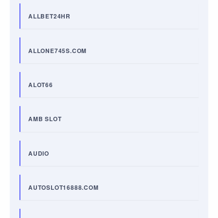
ALLBET24HR
ALLONE745S.COM
ALOT66
AMB SLOT
AUDIO
AUTOSLOT16888.COM