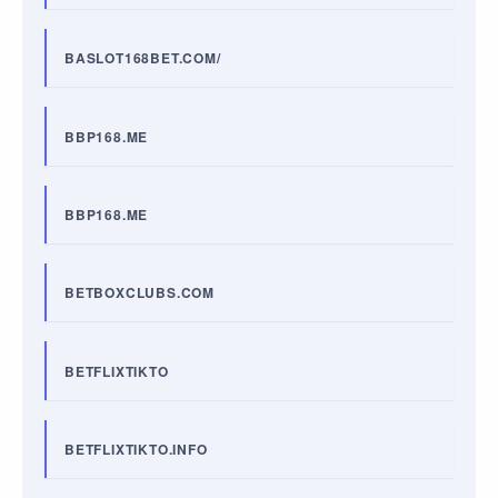
BASLOT168BET.COM/
BBP168.ME
BBP168.ME
BETBOXCLUBS.COM
BETFLIXTIKTO
BETFLIXTIKTO.INFO