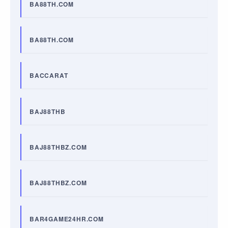
BA88TH.COM
BA88TH.COM
BACCARAT
BAJ88THB
BAJ88THBZ.COM
BAJ88THBZ.COM
BAR4GAME24HR.COM