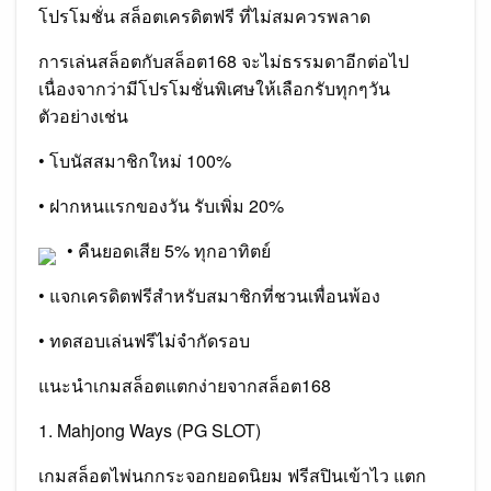
โปรโมชั่น สล็อตเครดิตฟรี ที่ไม่สมควรพลาด
การเล่นสล็อตกับสล็อต168 จะไม่ธรรมดาอีกต่อไป
เนื่องจากว่ามีโปรโมชั่นพิเศษให้เลือกรับทุกๆวัน
ตัวอย่างเช่น
• โบนัสสมาชิกใหม่ 100%
• ฝากหนแรกของวัน รับเพิ่ม 20%
• คืนยอดเสีย 5% ทุกอาทิตย์
• แจกเครดิตฟรีสำหรับสมาชิกที่ชวนเพื่อนพ้อง
• ทดสอบเล่นฟรีไม่จำกัดรอบ
แนะนำเกมสล็อตแตกง่ายจากสล็อต168
1. Mahjong Ways (PG SLOT)
เกมสล็อตไพ่นกกระจอกยอดนิยม ฟรีสปินเข้าไว แตก