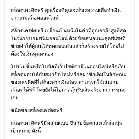
สล็อตเครดิตฟรี ทุกเรื่องที่คุณจะต้องทราบเพื่อทำเงิน
จากเกมสล็อตออนไลน์
สล็อตเครดิตฟรี เปลี่ยนเป็นหนึ่งในคำที่ถูกเอ่ยถึงสูงที่สุด
ในวงการเกมพนันออนไลน์ ด้วยข้อเสนอแนะสุดพิเศษที่
ช่วยทำให้ผู้เล่นได้ทดสอบเล่นแล้วก็สร้างรายได้โดยไม่
ต้องใช้เงินทุนตนเอง
โปรโมชั่นหรือโบนัสที่เว็บไซต์คาสิโนออนไลน์หรือเว็บ
สล็อตมอบให้กับสมาชิกใหม่หรือสมาชิกเดิมในลักษณะ
ของเครดิตที่ไม่ต้องฝากเงินก่อน สามารถใช้เล่นเกม
สล็อตได้ฟรี โดยยังได้โอกาสลุ้นรับเงินจริงจากการชนะ
เกม
ชนิดของสล็อตเครดิตฟรี
สล็อตเครดิตฟรีมีหลายแบบ ขึ้นกับข้อตกลงแล้วก็กลุ่ม
เป้าหมาย ดังนี้