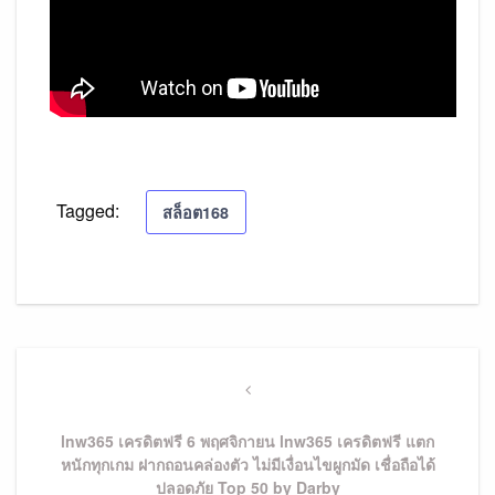
Tagged:
สล็อต168
แนะแนว
เรื่อง
Previous
Post
lnw365 เครดิตฟรี 6 พฤศจิกายน lnw365 เครดิตฟรี แตก
หนักทุกเกม ฝากถอนคล่องตัว ไม่มีเงื่อนไขผูกมัด เชื่อถือได้
ปลอดภัย Top 50 by Darby