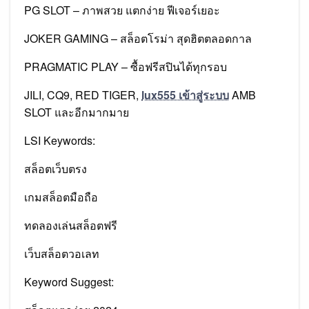
PG SLOT – ภาพสวย แตกง่าย ฟีเจอร์เยอะ
JOKER GAMING – สล็อตโรม่า สุดฮิตตลอดกาล
PRAGMATIC PLAY – ซื้อฟรีสปินได้ทุกรอบ
JILI, CQ9, RED TIGER,
lux555 เข้าสู่ระบบ
AMB
SLOT และอีกมากมาย
LSI Keywords:
สล็อตเว็บตรง
เกมสล็อตมือถือ
ทดลองเล่นสล็อตฟรี
เว็บสล็อตวอเลท
Keyword Suggest: