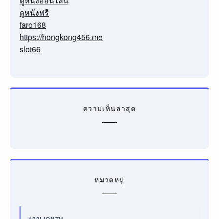
ดูหนังออนไลน์
ดูหนังฟรี
faro168
https://hongkong456.me
slot66
ความเห็นล่าสุด
หมวดหมู่
123LIONTH