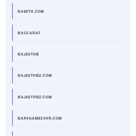
BA88TH.COM
BACCARAT
BAJ88THB
BAJ88THBZ.COM
BAJ88THBZ.COM
BAR4GAME24HR.COM