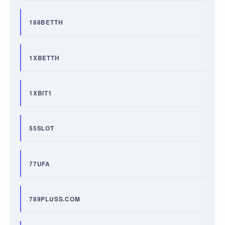
188BETTH
1XBETTH
1XBIT1
55SLOT
77UFA
789PLUSS.COM