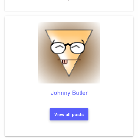
Johnny Butler
View all posts