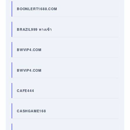
BOONLERT1688.COM
BRAZIL999 ทางเข้า
BWVIP4.COM
BWVIP4.COM
CAFE444
CASHGAME168