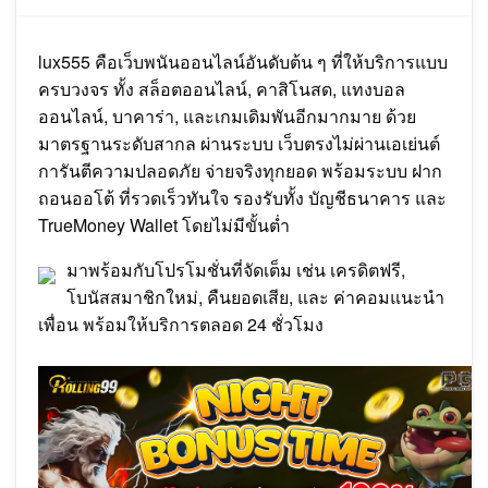
lux555 คือเว็บพนันออนไลน์อันดับต้น ๆ ที่ให้บริการแบบ
ครบวงจร ทั้ง สล็อตออนไลน์, คาสิโนสด, แทงบอล
ออนไลน์, บาคาร่า, และเกมเดิมพันอีกมากมาย ด้วย
มาตรฐานระดับสากล ผ่านระบบ เว็บตรงไม่ผ่านเอเย่นต์
การันตีความปลอดภัย จ่ายจริงทุกยอด พร้อมระบบ ฝาก
ถอนออโต้ ที่รวดเร็วทันใจ รองรับทั้ง บัญชีธนาคาร และ
TrueMoney Wallet โดยไม่มีขั้นต่ำ
มาพร้อมกับโปรโมชั่นที่จัดเต็ม เช่น เครดิตฟรี,
โบนัสสมาชิกใหม่, คืนยอดเสีย, และ ค่าคอมแนะนำ
เพื่อน พร้อมให้บริการตลอด 24 ชั่วโมง