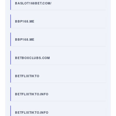
BASLOT168BET.COM/
BBP168.ME
BBP168.ME
BETBOXCLUBS.COM
BETFLIXTIKTO
BETFLIXTIKTO.INFO
BETFLIXTIKTO.INFO