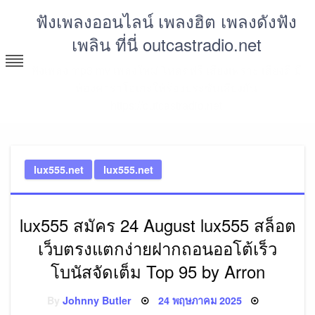
Skip
ฟังเพลงออนไลน์ เพลงฮิต เพลงดังฟัง
to
เพลิน ที่นี่ outcastradio.net
content
ฟังเพลง mp3 mv เพลงใหม่ โหลดฟรี เสียงเพราะ เสียงดี มี
ห้องคาราโอเกะให้ร้องประชันเสียงกัน
https://outcastradio.net
lux555.net
lux555.net
lux555 สมัคร 24 August lux555 สล็อต
เว็บตรงแตกง่ายฝากถอนออโต้เร็ว
โบนัสจัดเต็ม Top 95 by Arron
Posted
By
Johnny Butler
24 พฤษภาคม 2025
on