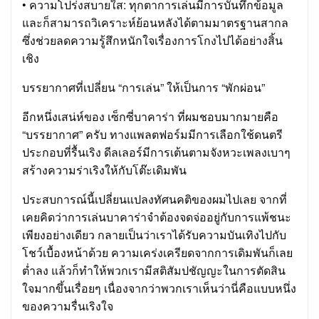
• ความโปร่งสบายใส: ทุกตาการเล่นมีการบันทึกข้อมูล
และก็สามารถวิเคราะห์ย้อนหลังได้ตามมาตรฐานสากล
ซึ่งช่วยลดความรู้สึกหนักใจเรื่องการโกงไปได้อย่างสิ้น
เชิง
บรรยากาศที่เปลี่ยน “การเล่น” ให้เป็นการ “พักผ่อน”
อีกหนึ่งเสน่ห์ของ เซ็กซี่บาคาร่า ที่ผมชอบมากมายคือ
“บรรยากาศ” ครับ ทางแพลตฟอร์มมีการเลือกใช้ดนตรี
ประกอบที่รื้นเริง ดีลเลอร์มีการเต้นตามจังหวะเพลงเบาๆ
สร้างความร่าเริงให้กับโต๊ะเดิมพัน
ประสบการณ์นี้เปลี่ยนแปลงทัศนคติของผมไปเลย จากที่
เคยคิดว่าการเล่นบาคาร่าจำต้องจดจ่ออยู่กับการแพ้ชนะ
เพียงอย่างเดียว กลายเป็นว่าเราได้รับความบันเทิงไปกับ
โชว์เบื้องหน้าด้วย ความเคร่งเครียดจากการเดิมพันก็เลย
ต่ำลง แล้วก็ทำให้พวกเรามีสติสัมปชัญญะในการตัดสิน
ใจมากขึ้นเรื่อยๆ เนื่องจากว่าพวกเราเห็นว่านี่คือแบบหนึ่ง
ของความรื่นเริงใจ