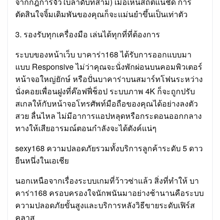
จากกฎการจั่วใบลำดับที่สาม) เมื่อเห็นสถิติแน่ชัด การ
ตัดสินใจจิ้มเดิมพันของคุณก็จะแม่นยำขึ้นเป็นเท่าตัว
3. รองรับทุกเครื่องมือ เล่นได้ทุกที่ที่ต้องการ
ระบบของหน้าเว็บ บาคาร่า168 ได้รับการออกแบบมา
แบบ Responsive ไม่ว่าคุณจะนั่งพักผ่อนบนคอมพิวเตอร์
หน้าจอใหญ่ยักษ์ หรือปั่นบาคาร่าบนสมาร์ทโฟนระหว่าง
นั่งคอยเพื่อนฝูงที่ค๊อฟฟี่ช็อป ระบบภาพ 4K ก็จะถูกปรับ
สเกลให้กับหน้าจอโทรศัพท์มือถือของคุณได้อย่างลงตัว
สวย ลื่นไหล ไม่มีอาการแอปหลุดหรือกระดอนออกกลาง
ทางให้เสียอารมณ์ตอนกำลังจะได้ตังค์แน่ๆ
sexy168 ความปลอดภัยรวมทั้งบริการลูกค้าระดับ 5 ดาว
ยืนหนึ่งในเอเชีย
นอกเหนือจากเรื่องระบบเกมที่ว้าวซ่าแล้ว สิ่งที่ทำให้ บา
คาร่า168 ครอบครองใจนักพนันมาอย่างช้านานคือระบบ
ความปลอดภัยขั้นสูงและบริการหลังวิธีขายระดับเฟิร์ส
คลาส