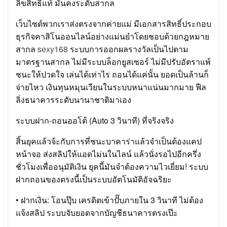
ลิขสิทธิ์แท้ มั่นคงระดับสากล
เว็บไซต์พวกเราส่งตรงจากค่ายแม่ มีเอกสารสิทธิ์ประกอบ
ธุรกิจคาสิโนออนไลน์อย่างแม่นยำโดยชอบด้วยกฎหมาย
สากล
sexy168
ระบบการออกผลรางวัลเป็นไปตาม
มาตรฐานสากล ไม่มีระบบล็อกยูสเซอร์ ไม่มีปรับอัตราแพ้
ชนะให้ปวดใจ เล่นได้เท่าไร ถอนได้แค่นั้น ยอดเป็นล้านก็
จ่ายไหว เงินทุนหมุนเวียนในระบบหนาแน่นมากมาย ฟีล
ลิ่งธนาคารระดับนานาชาติมาเอง
ระบบฝาก-ถอนออโต้ (Auto 3 วินาที) ที่จริงจริง
สิ้นยุคแล้วจ้ะกับการที่ชนะบาคาร่าแล้วจำเป็นต้องแคป
หน้าจอ ส่งสลิปให้แอดไม่นในไลน์ แล้วนั่งรอไปอีกครึ่ง
ชั่วโมงเพื่ออนุมัติเงิน ยุคนี้มันจำต้องความไวเยี่ยม! ระบบ
ฝากถอนของตรงนี้เป็นระบบอัตโนมัติอัจฉริยะ
• ฝากเงิน: โอนปุ๊บ เครดิตเข้าปั๊บภายใน 3 วินาที ไม่ต้อง
แจ้งสลิป ระบบจับยอดจากบัญชีธนาคารตรงเป๊ะ