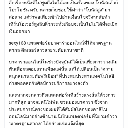
อีกเรื่องหนึ่งที่ไม่พูดถึงไม่ได้เลยเป็นเรื่องของ โบนัสแล้วก็
โปรโมชั่น ครับ หลายเว็บชอบใช้คำว่า “โบนัสสูง” มา
ล่อลวง แต่ว่าพอเพียงเข้าไปอ่านเงื่อนไขจริงๆกลับทำ
เทิร์นโอเวอร์สูงลิบลิ่วกระทั่งเกือบจะเป็นไปไม่ได้ที่จะเบิก
เงินออกมา
sexy168 แพลตฟอร์มบาคาร่าออนไลน์ที่ได้มาตรฐาน
สากล ดีลเลอร์สาวสวยระดับนานาชาติ
บาคาร่าออนไลน์ในช่วงปัจจุบันมิได้เป็นเพียงการวางเดิม
พันเพื่อผลตอบแทนเพียงแค่นั้น แต่ได้เปลี่ยนเป็น “ความ
สนุกสนานระดับพรีเมียม” ที่ประสมประสานเทคโนโลยี
ถ่ายทอดสดกับศิลป์การบริการอย่างลงตัว
และหากจะกล่าวถึงแพลตฟอร์มที่สร้างแรงสั่นให้วงการ
มากที่สุด อาจจะหนีไม่พ้น ชวนมองบาคาร่า ซึ่งจาก
ประสบการณ์ตรงของผมที่ได้สัมผัสโลกของคาสิโน
ออนไลน์มาอย่างช้านาน นี่เป็นแพลตฟอร์มที่นิยามคำว่า
“มาตรฐานสากล” ได้อย่างแจ่มแจ้งที่สุด