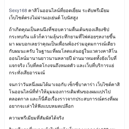
Sexy168
คาสิโนออนไลน์ที่ยอดเยี่ยม ระดับพรีเมียม
เว็บไซต์ตรงไม่ผ่านเอเย่นต์ โบนัสสูง
ถ้าเกิดคุณเป็นคนนึงที่ชอบความตื่นเต้นของเสียงชิป
กระทบกัน แล้วก็ความลุ้นระทึกยามที่ไพ่ค่อยๆหงายขึ้น
มา ผมบอกเลยว่าคุณเป็นเพื่อนพ้องร่วมอุดมการณ์เดียว
กับผมนะครับ ในฐานะที่ผมโลดแล่นอยู่ในแวดวงคาสิโน
ออนไลน์มานานยาวนานหลายปี ผ่านมาหมดทั้งยังเว็บที่
แจกจริง เว็บที่คดโกงจนถึงหมดตัว และเว็บที่บริการแย่
กระทั่งเสียอารมณ์
จนกว่าวันหนึ่งผมได้มาเจอกับ เซ็กซี่บาคาร่า เว็บไซต์คาสิ
โนออนไลน์ที่ทำให้มุมมองการเดิมพันของผมแปรไป
ตลอดกาล และก็นี่คือเรื่องราวจากประสบการณ์ตรงที่ผม
อยากจะเล่าให้ฟังแบบหมดเปลือก
ความพรีเมียมที่สัมผัสได้จริง