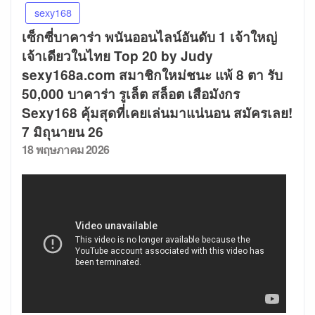
sexy168
เซ็กซี่บาคาร่า พนันออนไลน์อันดับ 1 เจ้าใหญ่
เจ้าเดียวในไทย Top 20 by Judy
sexy168a.com สมาชิกใหม่ชนะ แพ้ 8 ตา รับ
50,000 บาคาร่า รูเล็ต สล็อต เสือมังกร
Sexy168 คุ้มสุดที่เคยเล่นมาแน่นอน สมัครเลย!
7 มิถุนายน 26
Posted
18 พฤษภาคม 2026
on