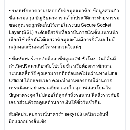
• ระบบรักษาความปลอดภัยข้อมูลสมาชิก: ข้อมูลส่วนตัว
ชื่อ-นามสกุล บัญชีธนาคาร แล้วก็ประวัติการทำธุรกรรม
ของคุณ จะถูกจัดเก็บไว้ภายในระบบ Secure Socket
Layer (SSL) ระดับเดียวกับที่สถาบันการเงินชั้นแนวหน้า
เลือกใช้ เชื่อมั่นได้เลยว่าข้อมูลจะไม่มีการรั่วไหล ไม่มี
กลุ่มคอลเซ็นเตอร์โทรมากวนใจแน่ๆ
• ทีมซัพพอร์ตระดับมืออาชีพดูแล 24 ชั่วโมง: วันดีคืนดี
กำเนิดปริศนาเกี่ยวกับโปรโมชั่น หรือต้องการซักถาม
ระบบเคล็ดวิธี คุณสามารถติดต่อแอดไม่นผ่านทาง Line
Official ได้ตลอดเวลา คณะทำงานของตรงนี้ผ่านการ
เทรนนิ่งมาอย่างยอดเยี่ยม ตอบไว สุภาพอ่อนโยน ไข
ปัญหาตรงจุด ไม่ปล่อยให้ลูกค้านั่งรอนาน ฟีลลิ่งราวกับมี
เลขาส่วนตัวรอดูแลด้านการเงินให้ชั่ววันชั่วคืน
สัมผัสประสบการณ์บาคาร่า sexy168 เหนือระดับที่
ผิดแผกอย่างสิ้นเชิง