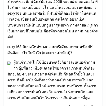
สวรรค์ของนักพนันสมัยใหม่ 2026 ระบบฝากถอนออโต้ที่
ไวสายฟ้าแลบเป็นอย่างไร แล้วก็ห้องเกมแบรนด์ดังอย่าง
sexy168 บนแพลตฟอร์มนี้มันมีทีเด็ดอะไรที่ทำให้คนแห่
มาลงทะเบียนจนเว็บแทบแตก คนใดกันอยากเปิด
ประสบการณ์พนันแบบหรูหราสุนัขเห่า ภาพสวยละมุนตา
เงินฝากบัญชีไวแบบไม่ต้องทักหาแอดไม่น ตามมามุงด่วน
ค่ะ!
sexy168 นิยามใหม่ของความพรีเมียม ภาพคมชัด 4K
มันดีอย่างไรกับหัวใจ (และกระเป๋าตังค์)?
ผู้คนจำนวนไม่ใช้น้อยบางครั้งก็อาจจะเสนอคำถาม
ว่า อุ๊ยพี่สาว เพียงแค่เล่นไพ่บาคาร่า ภาพมันจำต้อง
ชัดระดับ 4K เลยเหรอ? แค่เห็นแต้มก็พอแล้วมั้ง โนค่ะ!
ความคิดนี้เอาไปทิ้งดิ่งลงลำคลองได้เลย เพราะในโลก
ของการเดิมพันออนไลน์ ความแหลมคมชัดรวมทั้งความ
เสถียรของภาพมันสโมสรกับ ความโปร่งสบายใส และ
ความเชื่อมั่นและมั่นใจ ในการวางเดิมพันอย่างที่สุด