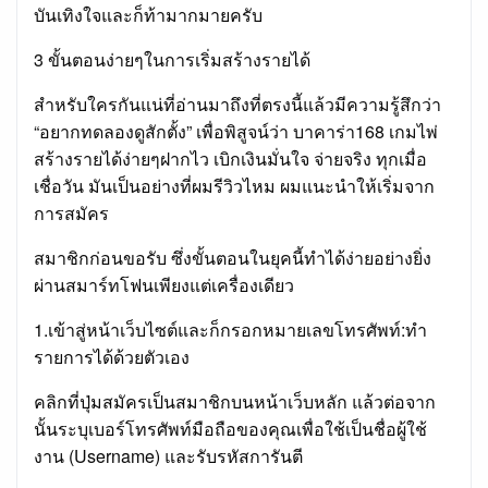
บันเทิงใจและก็ท้ามากมายครับ
3 ขั้นตอนง่ายๆในการเริ่มสร้างรายได้
สำหรับใครกันแน่ที่อ่านมาถึงที่ตรงนี้แล้วมีความรู้สึกว่า
“อยากทดลองดูสักตั้ง” เพื่อพิสูจน์ว่า บาคาร่า168 เกมไพ่
สร้างรายได้ง่ายๆฝากไว เบิกเงินมั่นใจ จ่ายจริง ทุกเมื่อ
เชื่อวัน มันเป็นอย่างที่ผมรีวิวไหม ผมแนะนำให้เริ่มจาก
การสมัคร
สมาชิกก่อนขอรับ ซึ่งขั้นตอนในยุคนี้ทำได้ง่ายอย่างยิ่ง
ผ่านสมาร์ทโฟนเพียงแต่เครื่องเดียว
1.เข้าสู่หน้าเว็บไซต์และก็กรอกหมายเลขโทรศัพท์:ทำ
รายการได้ด้วยตัวเอง
คลิกที่ปุ่มสมัครเป็นสมาชิกบนหน้าเว็บหลัก แล้วต่อจาก
นั้นระบุเบอร์โทรศัพท์มือถือของคุณเพื่อใช้เป็นชื่อผู้ใช้
งาน (Username) และรับรหัสการันตี