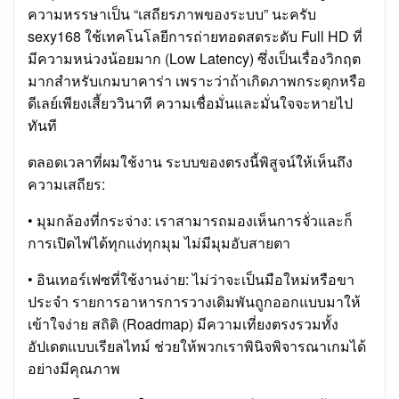
ความหรรษาเป็น “เสถียรภาพของระบบ” นะครับ
sexy168 ใช้เทคโนโลยีการถ่ายทอดสดระดับ Full HD ที่
มีความหน่วงน้อยมาก (Low Latency) ซึ่งเป็นเรื่องวิกฤต
มากสำหรับเกมบาคาร่า เพราะว่าถ้าเกิดภาพกระตุกหรือ
ดีเลย์เพียงเสี้ยววินาที ความเชื่อมั่นและมั่นใจจะหายไป
ทันที
ตลอดเวลาที่ผมใช้งาน ระบบของตรงนี้พิสูจน์ให้เห็นถึง
ความเสถียร:
• มุมกล้องที่กระจ่าง: เราสามารถมองเห็นการจั่วและก็
การเปิดไพ่ได้ทุกแง่ทุกมุม ไม่มีมุมอับสายตา
• อินเทอร์เฟซที่ใช้งานง่าย: ไม่ว่าจะเป็นมือใหม่หรือขา
ประจำ รายการอาหารการวางเดิมพันถูกออกแบบมาให้
เข้าใจง่าย สถิติ (Roadmap) มีความเที่ยงตรงรวมทั้ง
อัปเดตแบบเรียลไทม์ ช่วยให้พวกเราพินิจพิจารณาเกมได้
อย่างมีคุณภาพ