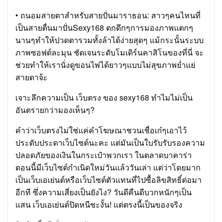
• ถนอมสายตาสำหรับสายปั่นมาราธอน: สาวๆคนไหนที่
เป็นสายตื่นมาปั่นSexy168 ตกดึกๆการมองภาพแตกๆ
นานๆทำให้ปวดตารวมทั้งล้าได้ง่ายสุดๆ แม้กระนั้นระบบ
ภาพซอฟต์ละมุน ชัดเจนระดับโมเดิร์นคาสิโนของที่นี่ จะ
ช่วยทำให้เรานั่งดูขอนไพ่ได้ยาวๆแบบไม่สุขภาพย่ำแย่
สายตาจ้ะ
เจาะลึกความเป็น เว็บตรง ของ sexy168 ทำไมไม่เป็น
อันตรายกว่ามองเห็นๆ?
คำว่าเว็บตรงไม่ใช่แค่คำโฆษณาชวนเชื่อเก๋ๆเอาไว้
ประดับประดาเว็บไซต์นะคะ แต่มันเป็นใบรับรับรองความ
ปลอดภัยของเงินในกระเป๋าพวกเรา ในตลาดบาคาร่า
ตอนนี้มีเว็บไซต์กำเนิดใหม่วันแล้ววันเล่า แต่ว่าโดยมาก
เป็นเว็บเอเย่นต์หรือเว็บไซต์ตัวแทนที่ไปซื้อลิขสิทธิ์ต่อมา
อีกที ซึ่งความเสี่ยงเป็นยังไง? วันดีคืนดีบวกหนักๆเป็น
แสน เว็บเอเย่นต์ปิดหนีซะงั้น! แต่ตรงนี้เป็นของจริง