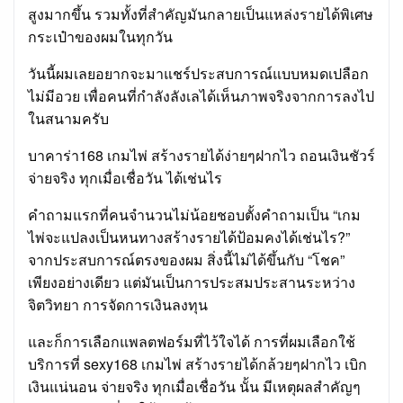
สูงมากขึ้น รวมทั้งที่สำคัญมันกลายเป็นแหล่งรายได้พิเศษ
กระเป๋าของผมในทุกวัน
วันนี้ผมเลยอยากจะมาแชร์ประสบการณ์แบบหมดเปลือก
ไม่มีอวย เพื่อคนที่กำลังลังเลได้เห็นภาพจริงจากการลงไป
ในสนามครับ
บาคาร่า168 เกมไพ่ สร้างรายได้ง่ายๆฝากไว ถอนเงินชัวร์
จ่ายจริง ทุกเมื่อเชื่อวัน ได้เช่นไร
คำถามแรกที่คนจำนวนไม่น้อยชอบตั้งคำถามเป็น “เกม
ไพ่จะแปลงเป็นหนทางสร้างรายได้ป้อมคงได้เช่นไร?”
จากประสบการณ์ตรงของผม สิ่งนี้ไม่ได้ขึ้นกับ “โชค”
เพียงอย่างเดียว แต่มันเป็นการประสมประสานระหว่าง
จิตวิทยา การจัดการเงินลงทุน
และก็การเลือกแพลตฟอร์มที่ไว้ใจได้ การที่ผมเลือกใช้
บริการที่ sexy168 เกมไพ่ สร้างรายได้กล้วยๆฝากไว เบิก
เงินแน่นอน จ่ายจริง ทุกเมื่อเชื่อวัน นั้น มีเหตุผลสำคัญๆ