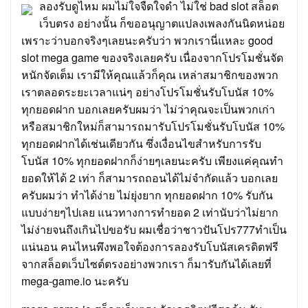
ลองรับดูไหม ผมไม่ใจจืดใจดำ ไม่ใช่ bad slot สล็อต
เว็บตรง อย่างนั้น ก็ขออนุญาตแปลงเพลงกันนิดหน่อย
เพราะว่าบอกจริงๆเลยนะครับว่า พวกเรานี่แหละ good
slot mega game ของจริงเลยครับ เนื่องจากโปรโมชั่นจัด
หนักจัดเต็ม เรามีให้คุณแล้วก็คุณ เหล่าสมาชิกของพวก
เราตลอดระยะเวลาแน่ๆ อย่างโปรโมชั่นรับโบนัส 10%
ทุกยอดฝาก บอกเลยครับผมว่า ไม่ว่าคุณจะเป็นพวกเก่า
หรือสมาชิกใหม่ก็สามารถมารับโปรโมชั่นรับโบนัส 10%
ทุกยอดฝากได้เช่นเดียวกัน ซึ่งเงื่อนไขสำหรับการรับ
โบนัส 10% ทุกยอดฝากก็ง่ายๆเลยนะครับ เพียงแค่คุณทำ
ยอดให้ได้ 2 เท่า ก็สามารถถอนได้ไม่จำกัดแล้ว บอกเลย
ครับผมว่า ทำได้ง่าย ไม่ยุ่งยาก ทุกยอดฝาก 10% รับกัน
แบบง่ายๆไปเลย แนวทางการทำยอด 2 เท่านับว่าไม่ยาก
ไม่ง่ายจนถึงเกินไปขอรับ ผมเชื่อว่าชาวปันโปร777ทำเป็น
แน่นอน คนไหนพึงพอใจต้องการลองรับโบนัสเครดิตฟรี
จากสล็อตเว็บไซต์ตรงอย่างพวกเรา ก็มารับกันได้เลยที่
mega-game.io นะครับ