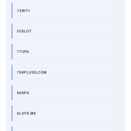
1XBIT1
55SLOT
77UFA
789PLUSS.COM
888PG
8LOTS.ME