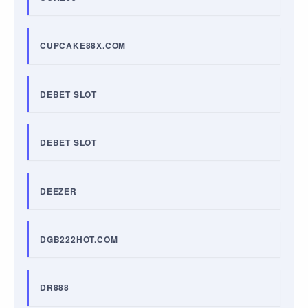
CUPCAKE88X.COM
DEBET SLOT
DEBET SLOT
DEEZER
DGB222HOT.COM
DR888