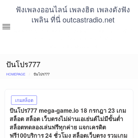
Skip
ฟังเพลงออนไลน์ เพลงฮิต เพลงดังฟัง
to
เพลิน ที่นี่ outcastradio.net
content
ฟังเพลง mp3 mv เพลงใหม่ โหลดฟรี เสียงเพราะ เสียงดี มี
ห้องคาราโอเกะให้ร้องประชันเสียงกัน
https://outcastradio.net
ปันโปร777
HOMEPAGE
ปันโปร777
เกมสล็อต
ปันโปร777 mega-game.io 18 กรกฎา 23 เกม
สล็อต สล็อต เว็บตรงไม่ผ่านเอเย่นต์ไม่มีขั้นต่ำ
สล็อตทดลองเล่นฟรีทุกค่าย แจกเครดิต
ฟรี100บริการ 24 ชั่วโมง สล็อตเว็บตรง รวมเกม