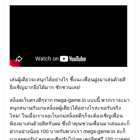
เล่นผู้เดียวจะสนุกได้อย่างไร ชี้แนะเพื่อนฝูงมาเล่นด้วยสิ
ยิ่งเชิญมากยิ่งได้มาก ชักชวนเลย!
สล็อตเว็บตรงดีๆจาก mega-game.io แบบนี้ พวกเราจะมา
สนุกสนานกับเกมสล็อตผู้เดียวได้อย่างไรล่ะขอรับจริง
ไหม! ในเมื่อเราเจอเว็บเกมสล็อตดีๆก็จะต้องเชิญเพื่อน
พ้องมาเล่นด้วยสิครับผม ซึ่งถ้าคุณชวนเพื่อนมาเล่นและก็
ฝากอย่างน้อย 100 บาทกับพวกเรา mega-game.io ล่ะก็
มาเลยขอรับ! คุณคนเชิญรับไปเลย เครดิตฟรี 100 บาทต่อ