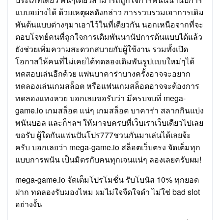
แบบอย่างได้ ด้วยเหตุผลดังกล่าว การรวบรวมเอาการเดิม
พันต้นแบบต่างๆมาเอาไว้ในที่เดียวกัน นอกเหนือจากที่จะ
ตอบโจทย์คนที่ถูกใจการเดิมพันนานัปการต้นแบบได้แล้ว
ยังช่วยเพิ่มความสะดวกสบายกับผู้ใช้งาน รวมทั้งเปิด
โอกาสให้คนที่ไม่เคยได้ทดลองเดิมพันรูปแบบใหม่ๆได้
ทดสอบเล่นอีกด้วย แฟนบาคาร่าบางครั้งอาจจะอยาก
ทดลองเล่นเกมสล็อต หรือแฟนเกมสล็อตอาจจะต้องการ
ทดลองแทงหวย บอกเลยขอรับว่า มีครบจบที่ mega-
game.io เกมสล็อต แน่ๆ เกมสล็อต บาคาร่า สลากกินแบ่ง
พนันบอล และก็ฯลฯ ให้มาจบครบที่เว็บเราเว็บเดียวไปเลย
ขอรับ ผู้ใดกันแฟนปันโปร777ชวนกันมาเล่นได้เลยจ้ะ
ครับ บอกเลยว่า mega-game.io สล็อตเว็บตรง จัดเต็มทุก
แบบการพนัน เป็นมิตรกับคนทุกเจนแน่ๆ ลองเลยครับผม!
mega-game.io จัดเต็มโปรโมชั่น รับโบนัส 10% ทุกยอด
ฝาก ทดลองรับมองไหม ผมไม่ใจจืดใจดำ ไม่ใช่ bad slot
อย่างงั้น