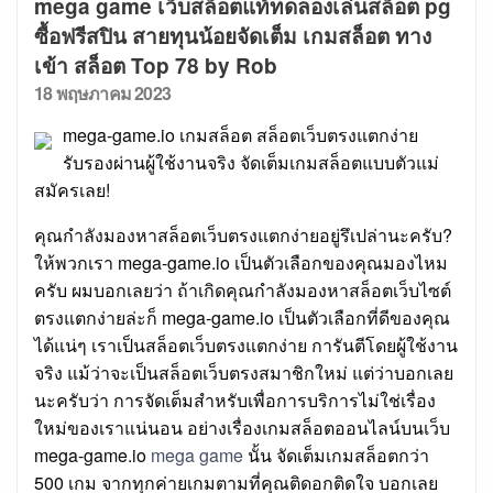
mega game เว็บสล็อตแท้ทดลองเล่นสล็อต pg
ซื้อฟรีสปิน สายทุนน้อยจัดเต็ม เกมสล็อต ทาง
เข้า สล็อต Top 78 by Rob
Posted
18 พฤษภาคม 2023
on
mega-game.io เกมสล็อต สล็อตเว็บตรงแตกง่าย
รับรองผ่านผู้ใช้งานจริง จัดเต็มเกมสล็อตแบบตัวแม่
สมัครเลย!
คุณกำลังมองหาสล็อตเว็บตรงแตกง่ายอยู่รึเปล่านะครับ?
ให้พวกเรา mega-game.io เป็นตัวเลือกของคุณมองไหม
ครับ ผมบอกเลยว่า ถ้าเกิดคุณกำลังมองหาสล็อตเว็บไซต์
ตรงแตกง่ายล่ะก็ mega-game.io เป็นตัวเลือกที่ดีของคุณ
ได้แน่ๆ เราเป็นสล็อตเว็บตรงแตกง่าย การันตีโดยผู้ใช้งาน
จริง แม้ว่าจะเป็นสล็อตเว็บตรงสมาชิกใหม่ แต่ว่าบอกเลย
นะครับว่า การจัดเต็มสำหรับเพื่อการบริการไม่ใช่เรื่อง
ใหม่ของเราแน่นอน อย่างเรื่องเกมสล็อตออนไลน์บนเว็บ
mega-game.io
mega game
นั้น จัดเต็มเกมสล็อตกว่า
500 เกม จากทุกค่ายเกมตามที่คุณติดอกติดใจ บอกเลย