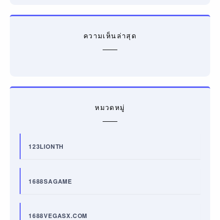
ความเห็นล่าสุด
หมวดหมู่
123LIONTH
1688SAGAME
1688VEGASX.COM