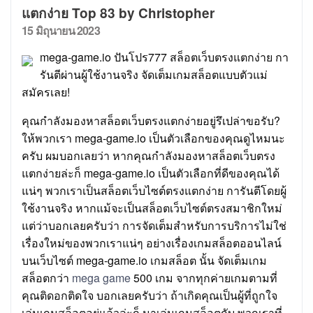
แตกง่าย Top 83 by Christopher
Posted
15 มิถุนายน 2023
on
mega-game.io ปันโปร777 สล็อตเว็บตรงแตกง่าย กา
รันตีผ่านผู้ใช้งานจริง จัดเต็มเกมสล็อตแบบตัวแม่
สมัครเลย!
คุณกำลังมองหาสล็อตเว็บตรงแตกง่ายอยู่รึเปล่าขอรับ?
ให้พวกเรา mega-game.io เป็นตัวเลือกของคุณดูไหมนะ
ครับ ผมบอกเลยว่า หากคุณกำลังมองหาสล็อตเว็บตรง
แตกง่ายล่ะก็ mega-game.io เป็นตัวเลือกที่ดีของคุณได้
แน่ๆ พวกเราเป็นสล็อตเว็บไซต์ตรงแตกง่าย การันตีโดยผู้
ใช้งานจริง หากแม้จะเป็นสล็อตเว็บไซต์ตรงสมาชิกใหม่
แต่ว่าบอกเลยครับว่า การจัดเต็มสำหรับการบริการไม่ใช่
เรื่องใหม่ของพวกเราแน่ๆ อย่างเรื่องเกมสล็อตออนไลน์
บนเว็บไซต์ mega-game.io เกมสล็อต นั้น จัดเต็มเกม
สล็อตกว่า
mega game
500 เกม จากทุกค่ายเกมตามที่
คุณติดอกติดใจ บอกเลยครับว่า ถ้าเกิดคุณเป็นผู้ที่ถูกใจ
เล่นเกมสล็อตอยู่แล้วล่ะก็ มาเล่นเกมสล็อตกับ พวกเราที่