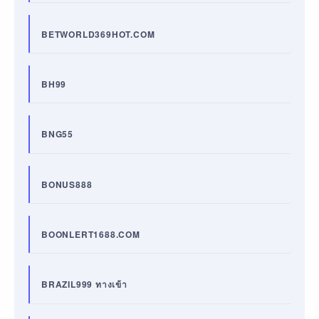
BETWORLD369HOT.COM
BH99
BNG55
BONUS888
BOONLERT1688.COM
BRAZIL999 ทางเข้า