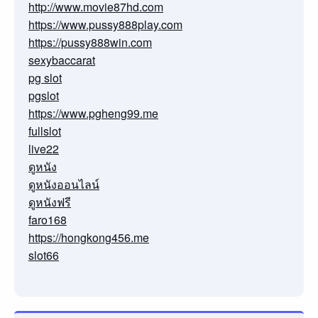
http://www.movie87hd.com
https://www.pussy888play.com
https://pussy888win.com
sexybaccarat
pg slot
pgslot
https://www.pgheng99.me
fullslot
live22
ดูหนัง
ดูหนังออนไลน์
ดูหนังฟรี
faro168
https://hongkong456.me
slot66