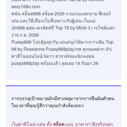
sexy168c.com
พนัน สล็อต888 สล็อต 2026 รวมเกมแตกง่าย ฟีเจอร์
เด่น และวิธีเลือกเว็บที่เหมาะกับผู้เล่น เว็บแม่
Jin888.asia เครดิตฟรี Top 76 by Micki 3 เวปไซต์แตก
ง่าย ก.ย. 2026
Pussy888 โปรคุ้มทุกวัน เล่นสนุกได้มากกว่าเดิม Top
98 by Roseanna Pussy888play.me ทุกยอดฝาก 5%
คาสิโนออนไลน์ 5ดาว สวรรค์ของนักลงทุน
pussy888play พร้อมแล้ว ลุยเลย 19 กันยา 26
การบรรลุเป้าหมายมักมีสาเหตุมาจากการยืนยันตัวตน
ในเวลาที่คุณรู้สึกว่าคุณกำลังล้มเหลว
เว็บคาสิโนน่าเล่น ทั้ง
สล็อต
และ
บาคาร่า
ตึงจริงแตก