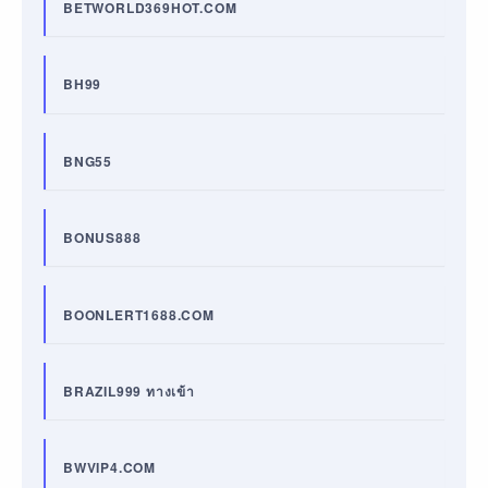
BETWORLD369HOT.COM
BH99
BNG55
BONUS888
BOONLERT1688.COM
BRAZIL999 ทางเข้า
BWVIP4.COM