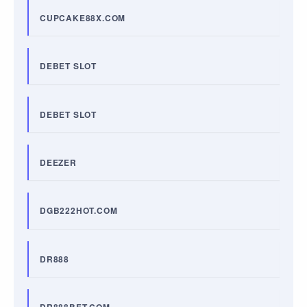
CUPCAKE88X.COM
DEBET SLOT
DEBET SLOT
DEEZER
DGB222HOT.COM
DR888