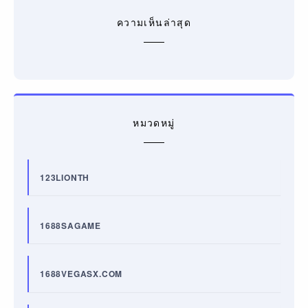
ความเห็นล่าสุด
หมวดหมู่
123LIONTH
1688SAGAME
1688VEGASX.COM