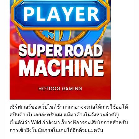
เซิร์ฟเวอร์ของเว็บไซต์ช้ามากๆอาจจะก่อให้การใช้ออโต้
สปินค้างไปเลยล่ะครับผม แม้มาค้างในจังหวะสำคัญ
เป็นต้นว่า Wild กำลังมา ก็บางทีอาจจะเสียโอกาสสำหรับ
การเข้าถึงโบนัสภายในเกมได้อีกด้วยนะครับ