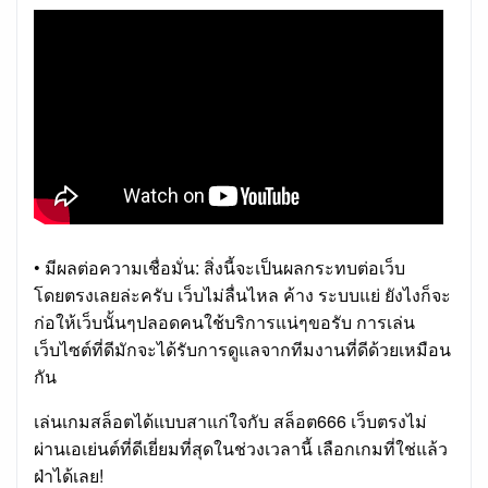
• มีผลต่อความเชื่อมั่น: สิ่งนี้จะเป็นผลกระทบต่อเว็บ
โดยตรงเลยล่ะครับ เว็บไม่ลื่นไหล ค้าง ระบบแย่ ยังไงก็จะ
ก่อให้เว็บนั้นๆปลอดคนใช้บริการแน่ๆขอรับ การเล่น
เว็บไซต์ที่ดีมักจะได้รับการดูแลจากทีมงานที่ดีด้วยเหมือน
กัน
เล่นเกมสล็อตได้แบบสาแก่ใจกับ สล็อต666 เว็บตรงไม่
ผ่านเอเย่นต์ที่ดีเยี่ยมที่สุดในช่วงเวลานี้ เลือกเกมที่ใช่แล้ว
ฝ่าได้เลย!