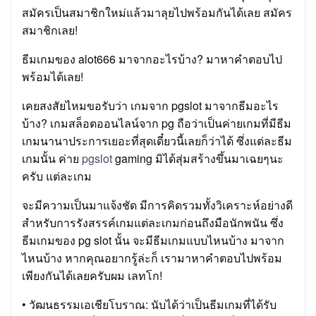
สมัครเป็นสมาชิกใหม่แล้วมาลุยไปพร้อมกันได้เลย สมัคร
สมาชิกเลย!
ธีมเกมของ alot666 มาจากอะไรบ้าง? มาหาคำตอบไป
พร้อมได้เลย!
เคยสงสัยไหมขอรับว่า เกมจาก pgslot มาจากธีมอะไร
บ้าง? เกมสล็อตออนไลน์จาก pg ถือว่าเป็นค่ายเกมที่มีธีม
เกมนานาประการเยอะที่สุดเดี๋ยวนี้เลยก็ว่าได้ ซึ่งแต่ละธีม
เกมนั้น ค่าย
pgslot
gaming มิได้สุ่มสร้างขึ้นมาเฉยๆนะ
ครับ แต่ละเกม
จะมีความเป็นมาแจ้งชัด มีการคิดรวมทั้งวิเคราะห์อย่างดี
สำหรับการรังสรรค์เกมแต่ละเกมก่อนถึงมือนักพนัน ซึ่ง
ธีมเกมของ pg slot นั้น จะมีธีมเกมแบบไหนบ้าง มาจาก
ไหนบ้าง หากคุณอยากรู้ล่ะก็ เรามาหาคำตอบไปพร้อม
เพียงกันได้เลยครับผม เลทโก!
• วัฒนธรรมเอเชียโบราณ: นับได้ว่าเป็นธีมเกมที่ได้รับ