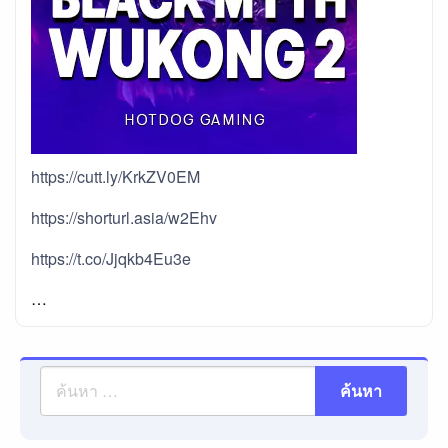
https://cutt.ly/KrkZV0EM
https://shorturl.asia/w2Ehv
https://t.co/Jjqkb4Eu3e
…