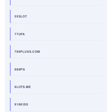
55SLOT
77UFA
789PLUSS.COM
888PG
8LOTS.ME
918KISS