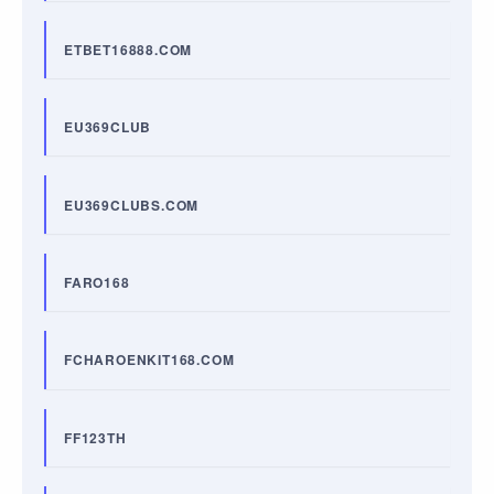
ETBET16888.COM
EU369CLUB
EU369CLUBS.COM
FARO168
FCHAROENKIT168.COM
FF123TH