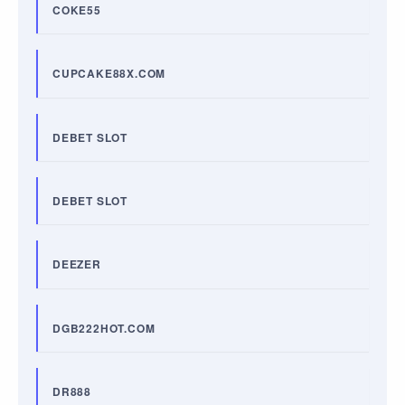
COKE55
CUPCAKE88X.COM
DEBET SLOT
DEBET SLOT
DEEZER
DGB222HOT.COM
DR888