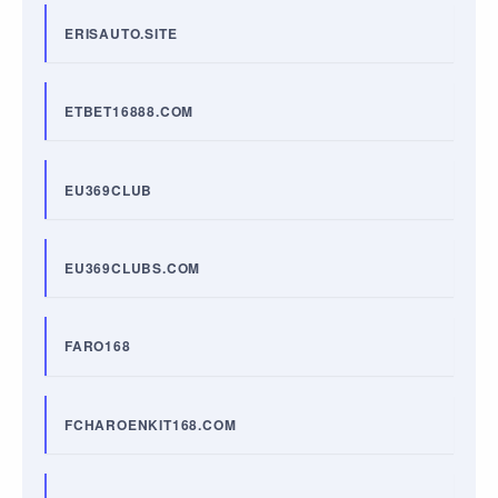
ERISAUTO.SITE
ETBET16888.COM
EU369CLUB
EU369CLUBS.COM
FARO168
FCHAROENKIT168.COM