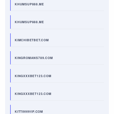
KHUMSUP888.ME
KHUMSUP888.ME
KIMCHIBETBET.COM
KINGROMANS789.COM
KINGXXXBET123.COM
KINGXXXBET123.COM
KITTI999VIP.COM