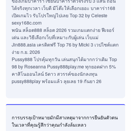
ของเกมบาคาร่า เซียนบาคาร่าตัวจริงรับ 3 แสน ถอน
ได้จริงทุกเวลา เว็บดี มีโต๊ะให้เลือกเยอะ บาคาร่า168
เปิดเกมไว รับโปรใหญ่ไปเลย Top 32 by Celeste
sexy168c.com
พนัน สล็อต888 สล็อต 2026 รวมเกมแตกง่าย ฟีเจอร์
เด่น และวิธีเลือกเว็บที่เหมาะกับผู้เล่น เว็บแม่
Jin888.asia เครดิตฟรี Top 76 by Micki 3 เวปไซต์แตก
ง่าย ก.ย. 2026
Pussy888 โปรคุ้มทุกวัน เล่นสนุกได้มากกว่าเดิม Top
98 by Roseanna Pussy888play.me ทุกยอดฝาก 5%
คาสิโนออนไลน์ 5ดาว สวรรค์ของนักลงทุน
pussy888play พร้อมแล้ว ลุยเลย 19 กันยา 26
การบรรลุเป้าหมายมักมีสาเหตุมาจากการยืนยันตัวตน
ในเวลาที่คุณรู้สึกว่าคุณกำลังล้มเหลว