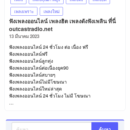
เพลงเพราะ
เพลงใหม่
ฟังเพลงออนไลน์ เพลงฮิต เพลงดังฟังเพลิน ที่นี่
outcastradio.net
Posted
13 มีนาคม 2023
on
ฟังเพลงออนไลน์ 24 ชั่วโมง ต่อ เนื่อง ฟรี
ฟังเพลงออนไลน์ฟรี
ฟังเพลงออนไลน์ลูกทุ่ง
ฟังเพลงออนไลน์ต่อเนื่องยุค90
ฟังเพลงออนไลน์สบายๆ
ฟังเพลงออนไลน์ไม่มีโฆษณา
ฟังเพลงออนไลน์ใหม่ล่าสุด
ฟังเพลงออนไลน์ 24 ชั่วโมง ไม่มี โฆษณา
…