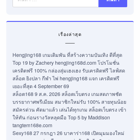
เรื่องล่าสุด
Hengjing168 เกมเดิมพัน ที่สร้างความบันเทิง ดีที่สุด
Top 19 by Zachery hengjing168d.com โปรโมชั่น
เครดิตฟรี 100% กล่องสุ่มเฮงเฮง รับเครดิตฟรี ไลฟ์สด
สล็อต ยิงปลา กีฬา ไพ่ hengjing168 แจก เครดิตฟรี
เยอะที่สุด 4 September 69
สล็อต168 9 ส.ค. 2026 สล็อตเว็บตรง เกมสดภาพชัด
บรรยากาศพรีเมียม สมาชิกใหม่รับ 100% สายทุนน้อย
สมัครด่วน คัดมาแล้ว เล่นได้ทุกเกม สล็อตเว็บตรง เข้า
ให้ทัน ก่อนรางวัลหลุดมือ Top 5 by Maddison
tangtem168e.com
Sexy168 27 กรกฎา 26 บาคาร่า168 เปิดมุมมองใหม่