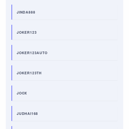
JINDA888
JOKER123
JOKER123AUTO
JOKER123TH
JOOX
JUDHAI168