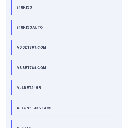
918KISS
918KISSAUTO
ABBET789.COM
ABBET789.COM
ALLBET24HR
ALLONE745S.COM
ALOT66