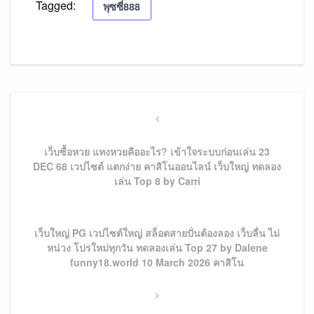
Tagged:
พุซซี่888
แนะแนว
เรื่อง
Previous
Post
เว็บซื้อหวย แทงหวยคืออะไร? เข้าใจระบบก่อนเล่น 23
DEC 68 เวปไซต์ แตกง่าย คาสิโนออนไลน์ เว็บใหญ่ ทดลอง
เล่น Top 8 by Carri
Next
เว็บใหญ่ PG เวปไซต์ใหญ่ สล็อตสายปั่นต้องลอง เว็บลื่น ไม่
Post
หน่วง โปรใหม่ทุกวัน ทดลองเล่น Top 27 by Dalene
funny18.world 10 March 2026 คาสิโน