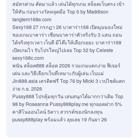
สมัครด่วน คัดมาแล้ว เล่นได้ทุกเกม สล็อตเว็บตรง เข้า
ให้ทัน ก่อนรางวัลหลุดมือ Top 5 by Maddison
tangtem168e.com
Sexy168 27 กรกฎา 26 บาคาร่า168 เปิดมุมมองใหม่
ของเกมบาคาร่า เซียนบาคาร่าตัวจริงรับ 3 แสน ถอน
ได้จริงทุกเวลา เว็บดี มีโต๊ะให้เลือกเยอะ บาคาร่า168
เปิดเกมไว รับโปรใหญ่ไปเลย Top 32 by Celeste
sexy168c.com
พนัน สล็อต888 สล็อต 2026 รวมเกมแตกง่าย ฟีเจอร์
เด่น และวิธีเลือกเว็บที่เหมาะกับผู้เล่น เว็บแม่
Jin888.asia เครดิตฟรี Top 76 by Micki 3 เวปไซต์แตก
ง่าย ก.ย. 2026
Pussy888 โปรคุ้มทุกวัน เล่นสนุกได้มากกว่าเดิม Top
98 by Roseanna Pussy888play.me ทุกยอดฝาก 5%
คาสิโนออนไลน์ 5ดาว สวรรค์ของนักลงทุน
pussy888play พร้อมแล้ว ลุยเลย 19 กันยา 26