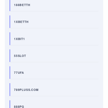
188BETTH
1XBETTH
1XBIT1
55SLOT
77UFA
789PLUSS.COM
888PG