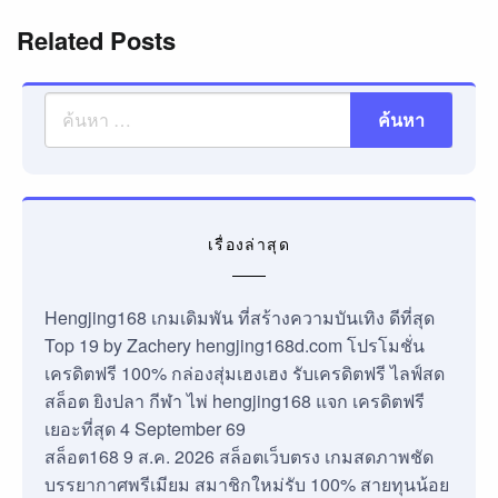
Related Posts
เรื่องล่าสุด
Hengjing168 เกมเดิมพัน ที่สร้างความบันเทิง ดีที่สุด
Top 19 by Zachery hengjing168d.com โปรโมชั่น
เครดิตฟรี 100% กล่องสุ่มเฮงเฮง รับเครดิตฟรี ไลฟ์สด
สล็อต ยิงปลา กีฬา ไพ่ hengjing168 แจก เครดิตฟรี
เยอะที่สุด 4 September 69
สล็อต168 9 ส.ค. 2026 สล็อตเว็บตรง เกมสดภาพชัด
บรรยากาศพรีเมียม สมาชิกใหม่รับ 100% สายทุนน้อย