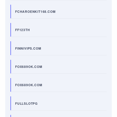
FCHAROENKIT168.COM
FF123TH
FINNIVIPS.COM
FOX689OK.COM
FOX689OK.COM
FULLSLOTPG