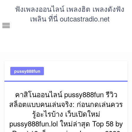
Skip
ฟังเพลงออนไลน์ เพลงฮิต เพลงดังฟัง
to
เพลิน ที่นี่ outcastradio.net
content
ฟังเพลง mp3 mv เพลงใหม่ โหลดฟรี เสียงเพราะ เสียงดี มี
ห้องคาราโอเกะให้ร้องประชันเสียงกัน
https://outcastradio.net
pussy888fun
คาสิโนออนไลน์ pussy888fun รีวิว
สล็อตแบบคนเล่นจริง: ก่อนกดเล่นควร
รู้อะไรบ้าง เว็บเปิดใหม่
pussy888fun.lol ใหม่ล่าสุด Top 58 by