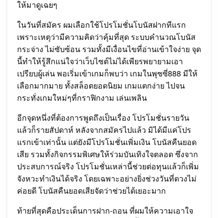
ให้มาดูเฉยๆ
ในวันที่สมัคร ผมเลือกใช้โปรโมชั่นโบนัสฝากทีแรก
เพราะเหตุว่ามีความคิดว่าคุ้มที่สุด ระบบคำนวณโบนัส
กระจ่าง ไม่ซับซ้อน รวมทั้งมีเงื่อนไขที่อ่านเข้าใจง่าย จุด
นี้ทำให้รู้สึกแน่ใจว่าเว็บไซต์ไม่ได้เพียรพยายามเอา
เปรียบผู้เล่น พอเริ่มเข้าเกมก็พบว่า เกมในพุซซี่888 มีให้
เลือกมากมาย ทั้งสล็อตยอดนิยม เกมแตกง่าย ไปจน
กระทั่งเกมใหม่ๆที่กราฟิกงาม เล่นเพลิน
อีกจุดหนึ่งที่ต้องการพูดถึงเป็นเรื่อง โปรโมชั่นรายวัน
แล้วก็รายสัปดาห์ หลังจากสมัครไปแล้ว มิได้มีแค่โปร
แรกเข้าเท่านั้น แต่ยังมีโปรโมชั่นเพิ่มเงิน โบนัสคืนยอด
เสีย รวมทั้งกิจกรรมพิเศษให้ร่วมบันเทิงใจตลอด ซึ่งจาก
ประสบการณ์จริง โปรโมชั่นเหล่านี้ช่วยต่อทุนแล้วก็เพิ่ม
จังหวะทำเงินได้จริง โดยเฉพาะอย่างยิ่งช่วงวันที่ดวงไม่
ค่อยดี โบนัสคืนยอดเสียจัดว่าช่วยได้เยอะมาก
ท้ายที่สุดคือประเด็นการฝาก-ถอน ที่ผมให้ความเอาใจ