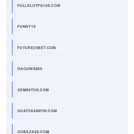
FULLSLOTPG168.COM
FUNNY18
FUTURE24BET.COM
GAOJING888
GEM99THS.COM
GOATZA888FIN.COM
GOBAZA88.COM