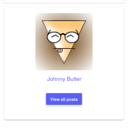
Johnny Butler
View all posts