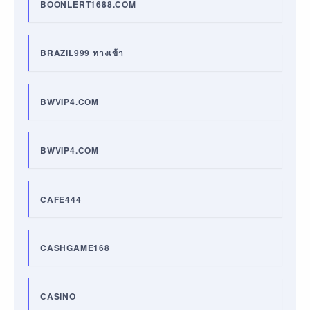
BOONLERT1688.COM
BRAZIL999 ทางเข้า
BWVIP4.COM
BWVIP4.COM
CAFE444
CASHGAME168
CASINO