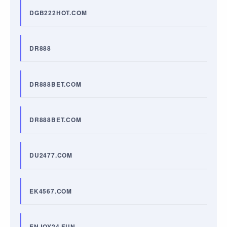
DGB222HOT.COM
DR888
DR888BET.COM
DR888BET.COM
DU2477.COM
EK4567.COM
ENJOY24.FUN