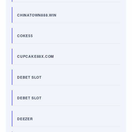
CHINATOWN888.WIN
COKE55
CUPCAKE88X.COM
DEBET SLOT
DEBET SLOT
DEEZER