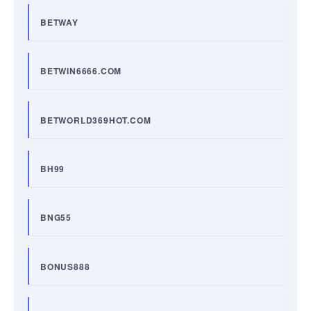
BETWAY
BETWIN6666.COM
BETWORLD369HOT.COM
BH99
BNG55
BONUS888