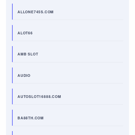
ALLONE745S.COM
ALOT66
AMB SLOT
AUDIO
AUTOSLOT16888.COM
BA88TH.COM