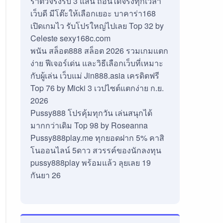
ร่าตัวจริงรับ 3 แสน ถอนได้จริงทุกเวลา
เว็บดี มีโต๊ะให้เลือกเยอะ บาคาร่า168
เปิดเกมไว รับโปรใหญ่ไปเลย Top 32 by
Celeste sexy168c.com
พนัน สล็อต888 สล็อต 2026 รวมเกมแตก
ง่าย ฟีเจอร์เด่น และวิธีเลือกเว็บที่เหมาะ
กับผู้เล่น เว็บแม่ Jin888.asia เครดิตฟรี
Top 76 by Micki 3 เวปไซต์แตกง่าย ก.ย.
2026
Pussy888 โปรคุ้มทุกวัน เล่นสนุกได้
มากกว่าเดิม Top 98 by Roseanna
Pussy888play.me ทุกยอดฝาก 5% คาสิ
โนออนไลน์ 5ดาว สวรรค์ของนักลงทุน
pussy888play พร้อมแล้ว ลุยเลย 19
กันยา 26