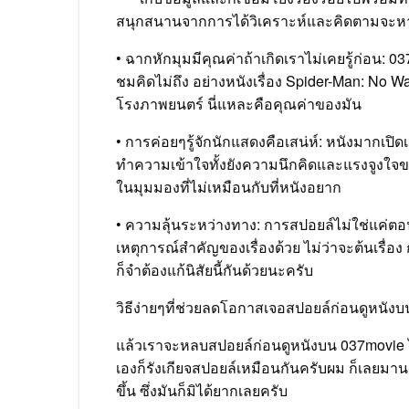
สนุกสนานจากการได้วิเคราะห์และคิดตามจะห
• ฉากหักมุมมีคุณค่าถ้าเกิดเราไม่เคยรู้ก่อน: 03
ชมคิดไม่ถึง อย่างหนังเรื่อง Spider-Man: No Wa
โรงภาพยนตร์ นี่แหละคือคุณค่าของมัน
• การค่อยๆรู้จักนักแสดงคือเสน่ห์: หนังมากเปิ
ทำความเข้าใจทั้งยังความนึกคิดและแรงจูงใจ
ในมุมมองที่ไม่เหมือนกับที่หนังอยาก
• ความลุ้นระหว่างทาง: การสปอยล์ไม่ใช่แค่ตอน
เหตุการณ์สำคัญของเรื่องด้วย ไม่ว่าจะต้นเรื่อง
ก็จำต้องแก้นิสัยนี้กันด้วยนะครับ
วิธีง่ายๆที่ช่วยลดโอกาสเจอสปอยล์ก่อนดูหนัง
แล้วเราจะหลบสปอยล์ก่อนดูหนังบน 037movie ได
เองก็รังเกียจสปอยล์เหมือนกันครับผม ก็เลยม
ขึ้น ซึ่งมันก็มิได้ยากเลยครับ