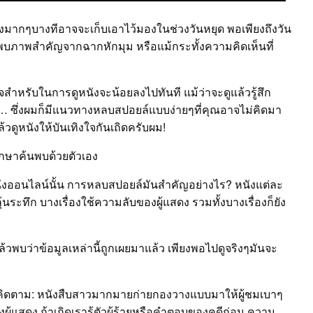
นึ่งมากๆบางทีอาจจะเก็บเอาไว้มองในช่วงวันหยุด พอเพียงถึงวัน
ย พบภาพสำคัญจากฉากหักมุม หรือแม้กระทั้งความคิดเห็นที่
หรับในการดูหนังจะน้อยลงไปทันที แม้ว่าจะดูแล้วรู้สึก
 ฮ่า… ซึ่งผมก็มีแนวทางหลบสปอยล์แบบง่ายๆที่คุณอาจไม่คิดมา
ดูหนังให้บันเทิงใจกันเถิดครับผม!
ศึกษาค้นพบด้วยตัวเอง
ังออนไลน์นั้น การหลบสปอยล์มันสำคัญอย่างไร? หนังแต่ละ
ุ้นระทึก บางเรื่องใช้ความลับของผู้แสดง รวมทั้งบางเรื่องก็ยัง
ล้วพบว่าข้อมูลเหล่านี้ถูกเผยมาแล้ว เพียงพอไปดูจริงๆมันจะ
คิดตาม: หนังสืบสาวมากมายก่ายกองวางแบบมาให้ผู้ชมเบาๆ
งผู้แสดง ถ้าเกิดเรารู้ตัวผู้ร้ายหรือคำตอบของคดีก่อน ความ