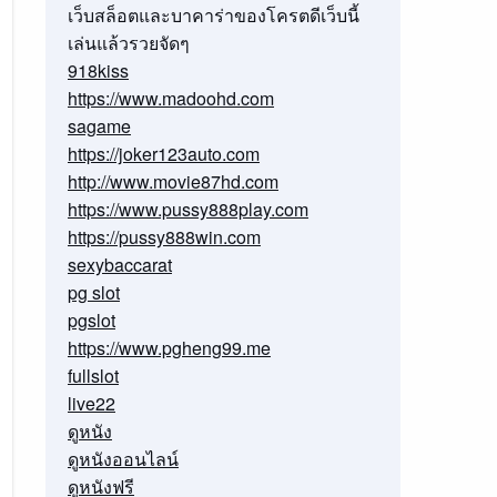
เว็บสล็อตและบาคาร่าของโครตดีเว็บนี้
เล่นแล้วรวยจัดๆ
918kiss
https://www.madoohd.com
sagame
https://joker123auto.com
http://www.movie87hd.com
https://www.pussy888play.com
https://pussy888win.com
sexybaccarat
pg slot
pgslot
https://www.pgheng99.me
fullslot
live22
ดูหนัง
ดูหนังออนไลน์
ดูหนังฟรี