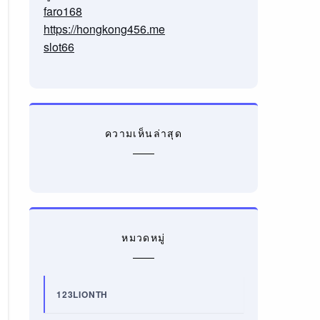
faro168
https://hongkong456.me
slot66
ความเห็นล่าสุด
หมวดหมู่
123LIONTH