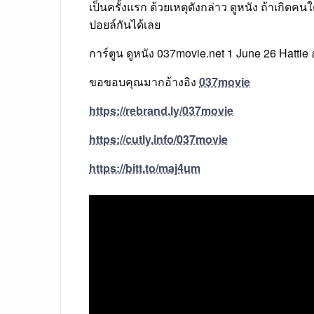
เป็นครั้งแรก ด้วยเหตุดังกล่าว ดูหนัง ถ้าเกิดค
ปอยล์กันได้เลย
การ์ตูน ดูหนัง 037movie.net 1 June 26 Hattie 
ขอขอบคุณมากอ้างอิง
037movie
https://rebrand.ly/037movie
https://cutly.info/037movie
https://bitt.to/maj4um