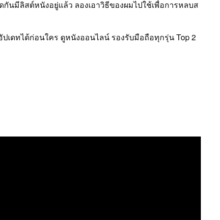
นใดกันมีลิสต์หนังอยู่แล้ว ลองเอาวิธีของผมไปใช้เพื่อการหลบส
อัปเดทได้ก่อนใคร ดูหนังออนไลน์ รองรับมือถือทุกรุ่น Top 2