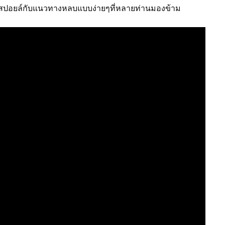
สปอยล์กับแนวทางหลบแบบง่ายๆที่หลายท่านมองข้าม