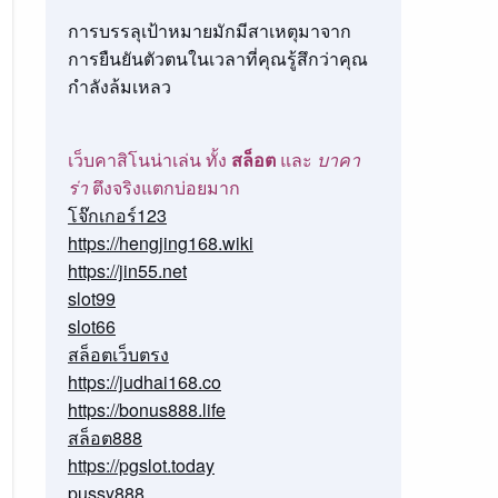
การบรรลุเป้าหมายมักมีสาเหตุมาจาก
การยืนยันตัวตนในเวลาที่คุณรู้สึกว่าคุณ
กำลังล้มเหลว
เว็บคาสิโนน่าเล่น ทั้ง
สล็อต
และ
บาคา
ร่า
ตึงจริงแตกบ่อยมาก
โจ๊กเกอร์123
https://hengjing168.wiki
https://jin55.net
slot99
slot66
สล็อตเว็บตรง
https://judhai168.co
https://bonus888.life
สล็อต888
https://pgslot.today
pussy888