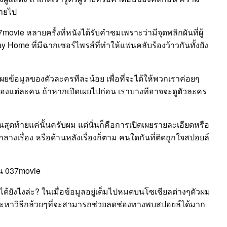
ายไป
7movie หลายครั้งที่หนังได้รับคำชมเพราะว่ามีจุดพลิกผันที่ผู้
y Home ที่มีฉากเซอร์ไพรส์ที่ทำให้แฟนคลับร้องว้าวกันทั้งยัง
ดเผยข้อมูลของตัวละครทีละน้อย เพื่อที่จะได้ให้พวกเราค่อยๆ
ของแต่ละคน ถ้าหากเปิดเผยไปก่อน เราบางทีอาจจะดูตัวละคร
สุดท้ายแค่นั้นครับผม แต่นั่นก็คือการเปิดเผยรายละเอียดหรือ
 กลางเรื่อง หรือด้านหลังเรื่องก็ตาม คนใดกันที่ติดถูกใจสปอยล์
บน 037movie
้ยังไงล่ะ? ในเมื่อข้อมูลอยู่เต็มไปหมดบนโซเชียลต่างๆตัวผม
านะหาวิธีกล้วยๆที่จะสามารถช่วยลดช่องทางพบสปอยล์ได้มาก