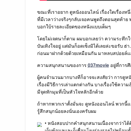
ขณะที่เราอยาก ดูหนังออนไลน์ เรื่องใดเรื่องห
ที่มีเวลาว่างจริงๆกลับเจอคนพูดถึงตอนสุดท้า
บอกใบ้รายละเอียดของหนังแบบเต็มๆ
โดยไม่เจตนาก็ตาม ผมบอกเลยว่า ความระทึกใจสำ
บันเทิงใจอยู่ แต่มันก็อดเซ็งมิได้เลยล่ะขอรับ
ก่อนมาฝากด้วยด้วยเหมือนกัน มาหลบสปอยล์แล้ว
ความสนุกสนานของการ
037movie
อยู่ที่การ
ผู้คนจำนวนมากบางทีก็อาจจะสงสัยว่า การดูหน
เรื่องมีวิธีการเล่าแตกต่างกัน บางเรื่องใช้ความล
มีจุดหักมุมที่เป็นหัวใจหลักอีกด้วย
ถ้าหากพวกเราตั้งมั่นจะ ดูหนังออนไลน์ พวกนี้แ
รู้สึกสนุกน้อยลงนั่นเองครับผม
• หนังสอบปากคำสนุกสนานเนื่องจากว่าได้
เก็บข้อมูลและก็เชื่อมโยงร่องรอยไปพร้อมทั้