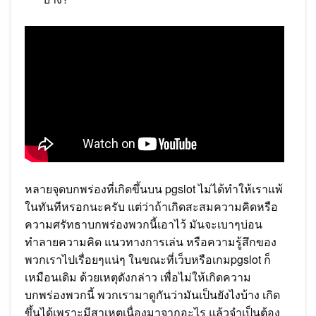
หลายจุดบกพร่องที่เกิดขึ้นบน pgslot ไม่ได้ทำให้เราแพ้
ในทันทีหรอกนะครับ แต่ว่าถ้าเกิดสะสมความคิดหรือ
ความศรัทธาบกพร่องพวกนี้เอาไว้ มันจะเบาๆบ่อน
ทำลายความคิด แนวทางการเล่น หรือความรู้สึกของ
พวกเราไปเรื่อยๆแน่ๆ ในขณะที่เว็บหรือเกมpgslot ก็
เหมือนเดิม ด้วยเหตุดังกล่าว เพื่อไม่ให้เกิดความ
บกพร่องพวกนี้ พวกเรามาดูกันว่ามันเป็นยังไงบ้าง เกิด
ขึ้นได้เพราะมีสาเหตุเนื่องมาจากอะไร แล้วจำเป็นต้อง