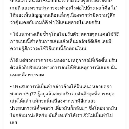
นานแล้ว คนไม่ใช่น้อยมั่นใจว่าตัวเองรู้จักจังหวะของ
เกมดี และทราบว่าควรจะทำอะไรต่อไปบ้าง ผลก็คือ ไม่
ได้มองเห็นสัญญาณเตือนเล็กๆเนื่องจากว่ามีความรู้สึก
ว่าคุ้นเคยกับเกมก็ดี ทำให้เล่นพลาดไปเลยครับ
• ใช้แนวทางเดิมซ้ำๆโดยไม่ปรับตัว: หลายๆคนเคยใช้วิธี
การแบบนี้สำหรับการเล่นแล้วเห็นผลลัพธ์ดีเลิศ เลยมี
ความรู้สึกว่าจะใช้วิธีแบบนี้อีกตอนไหน
ก็ได้ แต่พวกเราควรจะมองตามเหตุการณ์ที่เกิดขึ้น ปรับ
ตัวแล้วก็ปรับแนวทางการเล่นให้ทันเหตุการณ์เสมอ นั่น
แหละคือทางรอด
• ประสบการณ์เป็นคำกล่าวอ้างให้ฝืนเล่น: หลายครา
พวกเราPg77 รู้อยู่แล้วล่ะขอรับว่า มันถึงจุดที่ควรหยุด
เล่นได้แล้ว แม้กระนั้นเนื่องจากเรามีอีเก๋และ
ประสบการณ์ค้ำคอว่า เดี๋ยวมันก็กลับมา ซึ่งโดยมากมัน
ไม่กลับมาน่ะสิครับ มันก็เลยทำให้เราเจ๊งไม่เป็นท่าไป
เลย