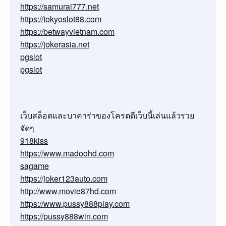
https://samurai777.net
https://tokyoslot88.com
https://betwayvietnam.com
https://jokerasia.net
pgslot
pgslot
เว็บสล็อตและบาคาร่าของโครตดีเว็บนี้เล่นแล้วรวย
จัดๆ
918kiss
https://www.madoohd.com
sagame
https://joker123auto.com
http://www.movie87hd.com
https://www.pussy888play.com
https://pussy888win.com