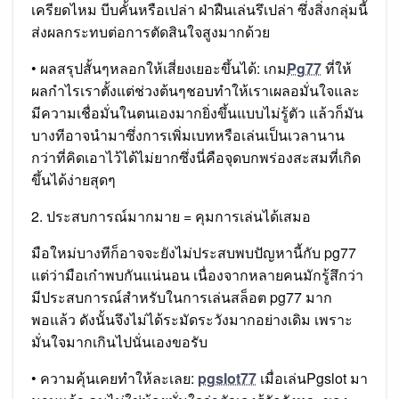
เครียดไหม บีบคั้นหรือเปล่า ฝ่าฝืนเล่นรึเปล่า ซึ่งสิ่งกลุ่มนี้
ส่งผลกระทบต่อการตัดสินใจสูงมากด้วย
• ผลสรุปสั้นๆหลอกให้เสี่ยงเยอะขึ้นได้: เกม
Pg77
ที่ให้
ผลกำไรเราตั้งแต่ช่วงต้นๆชอบทำให้เราเผลอมั่นใจและ
มีความเชื่อมั่นในตนเองมากยิ่งขึ้นแบบไม่รู้ตัว แล้วก็มัน
บางทีอาจนำมาซึ่งการเพิ่มเบทหรือเล่นเป็นเวลานาน
กว่าที่คิดเอาไว้ได้ไม่ยากซึ่งนี่คือจุดบกพร่องสะสมที่เกิด
ขึ้นได้ง่ายสุดๆ
2. ประสบการณ์มากมาย = คุมการเล่นได้เสมอ
มือใหม่บางทีก็อาจจะยังไม่ประสบพบปัญหานี้กับ pg77
แต่ว่ามือเก๋าพบกันแน่นอน เนื่องจากหลายคนมักรู้สึกว่า
มีประสบการณ์สำหรับในการเล่นสล็อต pg77 มาก
พอแล้ว ดังนั้นจึงไม่ได้ระมัดระวังมากอย่างเดิม เพราะ
มั่นใจมากเกินไปนั่นเองขอรับ
• ความคุ้นเคยทำให้ละเลย:
pgslot77
เมื่อเล่นPgslot มา