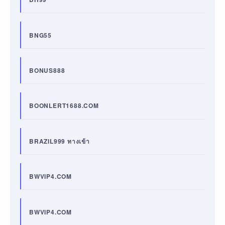
BNG55
BONUS888
BOONLERT1688.COM
BRAZIL999 ทางเข้า
BWVIP4.COM
BWVIP4.COM