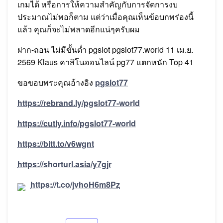
เกมได้ หรือการให้ความสำคัญกับการจัดการงบ
ประมาณไม่พอก็ตาม แต่ว่าเมื่อคุณเห็นข้อบกพร่องนี้
แล้ว คุณก็จะไม่พลาดอีกแน่ๆครับผม
ฝาก-ถอน ไม่มีขั้นต่ำ pgslot pgslot77.world 11 เม.ย.
2569 Klaus คาสิโนออนไลน์ pg77 แตกหนัก Top 41
ขอขอบพระคุณอ้างอิง
pgslot77
https://rebrand.ly/pgslot77-world
https://cutly.info/pgslot77-world
https://bitt.to/v6wgnt
https://shorturl.asia/y7gjr
https://t.co/jvhoH6m8Pz