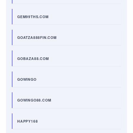
GEM99THS.COM
GOATZA888FIN.COM
GOBAZA88.COM
GOWINGO
GOWINGO88.COM
HAPPY168