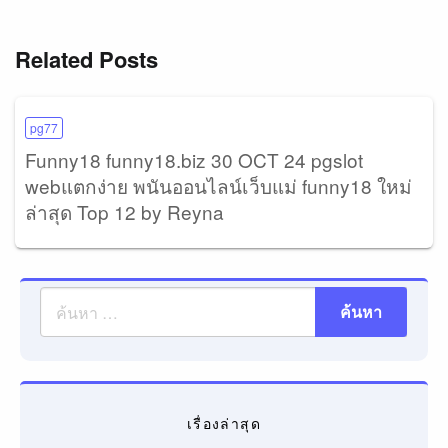
Related Posts
pg77
Funny18 funny18.biz 30 OCT 24 pgslot
webแตกง่าย พนันออนไลน์เว็บแม่ funny18 ใหม่
ล่าสุด Top 12 by Reyna
เรื่องล่าสุด