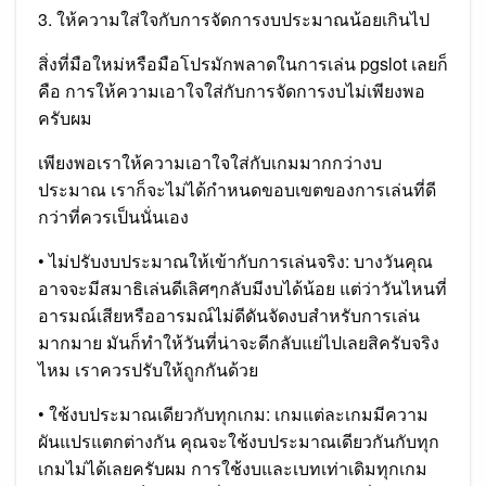
3. ให้ความใส่ใจกับการจัดการงบประมาณน้อยเกินไป
สิ่งที่มือใหม่หรือมือโปรมักพลาดในการเล่น pgslot เลยก็
คือ การให้ความเอาใจใส่กับการจัดการงบไม่เพียงพอ
ครับผม
เพียงพอเราให้ความเอาใจใส่กับเกมมากกว่างบ
ประมาณ เราก็จะไม่ได้กำหนดขอบเขตของการเล่นที่ดี
กว่าที่ควรเป็นนั่นเอง
• ไม่ปรับงบประมาณให้เข้ากับการเล่นจริง: บางวันคุณ
อาจจะมีสมาธิเล่นดีเลิศๆกลับมีงบได้น้อย แต่ว่าวันไหนที่
อารมณ์เสียหรืออารมณ์ไม่ดีดันจัดงบสำหรับการเล่น
มากมาย มันก็ทำให้วันที่น่าจะดีกลับแย่ไปเลยสิครับจริง
ไหม เราควรปรับให้ถูกกันด้วย
• ใช้งบประมาณเดียวกับทุกเกม: เกมแต่ละเกมมีความ
ผันแปรแตกต่างกัน คุณจะใช้งบประมาณเดียวกันกับทุก
เกมไม่ได้เลยครับผม การใช้งบและเบทเท่าเดิมทุกเกม