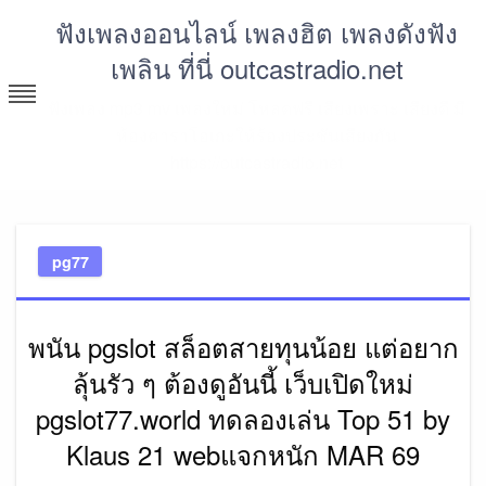
Skip
ฟังเพลงออนไลน์ เพลงฮิต เพลงดังฟัง
to
เพลิน ที่นี่ outcastradio.net
content
ฟังเพลง mp3 mv เพลงใหม่ โหลดฟรี เสียงเพราะ เสียงดี มี
ห้องคาราโอเกะให้ร้องประชันเสียงกัน
https://outcastradio.net
pg77
พนัน pgslot สล็อตสายทุนน้อย แต่อยาก
ลุ้นรัว ๆ ต้องดูอันนี้ เว็บเปิดใหม่
pgslot77.world ทดลองเล่น Top 51 by
Klaus 21 webแจกหนัก MAR 69