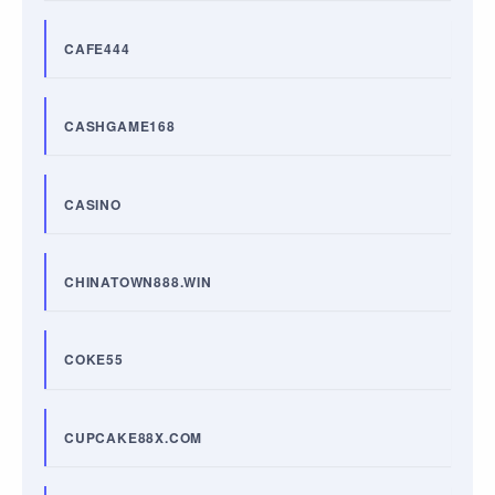
CAFE444
CASHGAME168
CASINO
CHINATOWN888.WIN
COKE55
CUPCAKE88X.COM