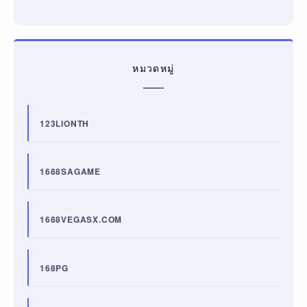
หมวดหมู่
123LIONTH
1688SAGAME
1688VEGASX.COM
168PG