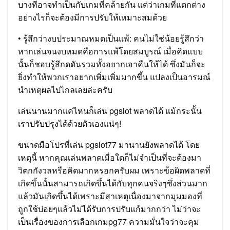
บางทีอาจทำเป็นกับเกมที่คล้ายกัน แต่ว่าเกมที่แตกต่าง
อย่างไรก็จะต้องมีการปรับให้เหมาะสมด้วย
• รู้สึกว่างบประมาณหมดเป็นแพ้: คนไม่ใช่น้อยรู้สึกว่า
หากเล่นจนงบหมดคือการแพ้โดยสมบูรณ์ เมื่อคิดแบบ
นั้นก็ชอบรู้สึกดดันรวมทั้งอยากเอาคืนให้ได้ ซึ่งมันก็จะ
ยิ่งทำให้พวกเราอยากเพิ่มเพิ่มมากขึ้น แปลงเป็นอารมณ์
นำเหตุผลไปไกลเลยล่ะครับ
เล่นนานมากแค่ไหนก็เล่น pgslot พลาดได้ แม้กระนั้น
เราปรับปรุงได้ด้วยตัวเองแน่ๆ!
ขนาดมือโปรที่เล่น pgslot77 มานานยังพลาดได้ โดย
เหตุนี้ หากคุณเล่นพลาดเมื่อใดก็ไม่จำเป็นที่จะต้องมา
วิตกกังวลหรือคิดมากหรอกครับผม เพราะข้อผิดพลาดที่
เกิดขึ้นนั้นสามารถเกิดขึ้นได้กับทุกคนจริงๆซึ่งส่วนมาก
แล้วมันเกิดขึ้นได้เพราะมีสาเหตุเนื่องมาจากมุมมองที่
ถูกใช้บ่อยๆแล้วไม่ได้รับการปรับแก้มากกว่า ไม่ว่าจะ
เป็นเรื่องของการเลือกเกมpg77 ความมั่นใจว่าจะคุม