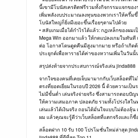
นี้เขามีโบนัสเครดิตฟรีรวมทั้งกิจกรรมแจกของร
เพิ่มพลังงบประมาณลงทุนของพวกเราให้ครึ้มขึ้
โบนัสใหญ่ก็ยิ่งมีเยอะขึ้นเรื่อยๆตามไปด้วย
• สลับเกมเมื่อได้กำไรได้แล้ว: กฎเหล็กของผม
Mega Win ออกมาแล้ว ให้กดแปลงเกมในทันที เพร
ต่อ โอกาสโดนดูดคืนมีสูงมากมาย หรือถ้าเกิดต
ประยุกต์เพื่อหารายได้ค่าของหวานเพิ่มในวันนั้
สรุปส่งท้ายจากประสบการณ์จริงเล่น jinda888
จากใจของคนที่เคยเจ็บมามากกับเว็บสล็อตที่ไม่
ตรงที่ยอดเยี่ยมในรอบปี 2026 นี้ ด้วยความเป็
ไม่มีขั้นต่ำ เล่นจริงจ่ายจริง ซึ่งสามารถตอบปัญหา
ให้ความเสมอภาค ปลอดภัย รวมทั้งโปร่งใสในทุก
เล่นแล้วได้เงินจริง ถอนได้มั่นใจแบบไม่ต้องลุ
ผม แล้วคุณจะรู้ดีว่าเว็บสล็อตที่แตกจริงและก็ซื่อสั
สล็อตฝาก 10 รับ 100 โปรโมชั่นใหม่ล่าสุด ji
jinda888 ที่ดีที่สุด Top 11