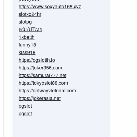
https://www.sexyauto168.xyz
slotxo24hr
slotpg
หนังโป๊ไทย
1xbetth
funny18
kiss918
https://pgslotth.io
https://joker356.com
https://samurai777.net
https://tokyoslot88.com
https://betwayvietnam.com
https://jokerasia.net
pgslot
pgslot