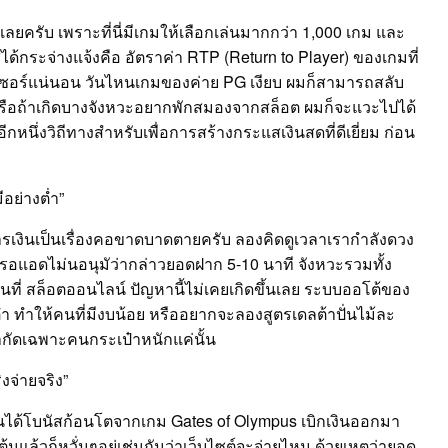
ลยครับ เพราะที่นี่มีเกมให้เลือกเล่นมากกว่า 1,000 เกม และ
สได้กระจ่างแจ้งคือ อัตราค่า RTP (Return to Player) ของเกมที่
เซอร์แน่นอน วันไหนเกมของค่าย PG เงียบ ผมก็สามารถสลับ
หรือถ้าเกิดบางจังหวะอยากพักสมองจากสล็อต ผมก็จะแวะไปได้
อีกหนึ่งวิถีทางสำหรับเพื่อการสร้างกระแสเงินสดที่ดีเยี่ยม ก่อน
ีอย่างต่ำ”
ารเงินเป็นเรื่องคอขาดบาดตายครับ ลองคิดดูเวลาเรากำลังดวง
งมารอแอดไม่นอนุมัว่ากล่าวยอดฝาก 5-10 นาที จังหวะรวมทั้ง
ี่ สล็อตออนไลน์ ปัญหานี้ไม่เคยเกิดขึ้นเลย ระบบออโต้ของ
ต่ำ ทำให้คนที่มีงบน้อย หรืออยากจะลองสูตรเดลต้าปั่นไม้ละ
กัดเฉพาะคนกระเป๋าหนักแค่นั้น
ิงจ่ายจริง”
ั่นได้โบนัสก้อนโตจากเกม Gates of Olympus เบิกเงินออกมา
แล้วก็หวั่นๆอยู่เช่นกันว่าเว็บไซต์จะจ่ายไหม ด้วยเหตุว่ายอด