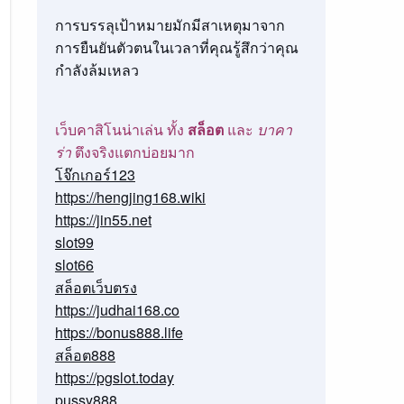
การบรรลุเป้าหมายมักมีสาเหตุมาจาก
การยืนยันตัวตนในเวลาที่คุณรู้สึกว่าคุณ
กำลังล้มเหลว
เว็บคาสิโนน่าเล่น ทั้ง
สล็อต
และ
บาคา
ร่า
ตึงจริงแตกบ่อยมาก
โจ๊กเกอร์123
https://hengjing168.wiki
https://jin55.net
slot99
slot66
สล็อตเว็บตรง
https://judhai168.co
https://bonus888.life
สล็อต888
https://pgslot.today
pussy888