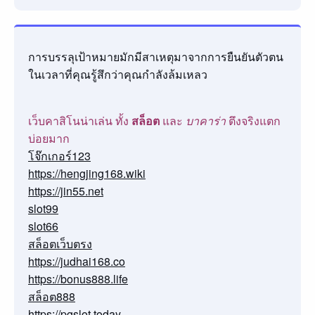
การบรรลุเป้าหมายมักมีสาเหตุมาจากการยืนยันตัวตน
ในเวลาที่คุณรู้สึกว่าคุณกำลังล้มเหลว
เว็บคาสิโนน่าเล่น ทั้ง
สล็อต
และ
บาคาร่า
ตึงจริงแตก
บ่อยมาก
โจ๊กเกอร์123
https://hengjing168.wiki
https://jin55.net
slot99
slot66
สล็อตเว็บตรง
https://judhai168.co
https://bonus888.life
สล็อต888
https://pgslot.today