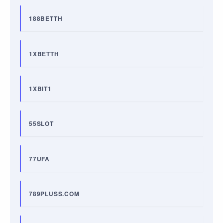
188BETTH
1XBETTH
1XBIT1
55SLOT
77UFA
789PLUSS.COM