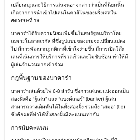
เปลี่ยนกฎและวิธีการเล่นจนอาจกล่าวว่าเป็นที่นิยมนั้น
เกิดจากการนำเข้าไปเล่นในคาสิโนของฝรั่งเศสใน
ศตวรรษที่ 19
บาคาร่าได้รับความนิยมเพิ่มขึ้นในสหรัฐอเมริกาโดย
เฉพาะในลาสเวกัส ที่ซึ่งรูปแบบของเกมจะเปลี่ยนแปลง
ไป มีการพัฒนากฎกติกาที่เข้าใจง่ายขึ้น มีการเปิดโต๊ะ
เล่นที่เน้นการให้บริการที่รวดเร็วและไม่ซับซ้อน ทำให้มี
ผู้เล่นจำนวนมากเข้าร่วม
กฎพื้นฐานของบาคาร่า
บาคาร่าเล่นด้วยไพ่ 6-8 สำรับ ซึ่งการเล่นจะแบ่งออกเป็น
สองฝั่งคือ “ผู้เล่น” และ “แบงค์เกอร์” (banker) ผู้เล่น
สามารถวางเดิมพันได้ในทั้งสองฝั่ง รวมถึง “เสมอ” (tie)
ซึ่งคือผลที่ทำให้ทั้งสองฝั่งมีคะแนนเท่ากัน
การนับคะแนน