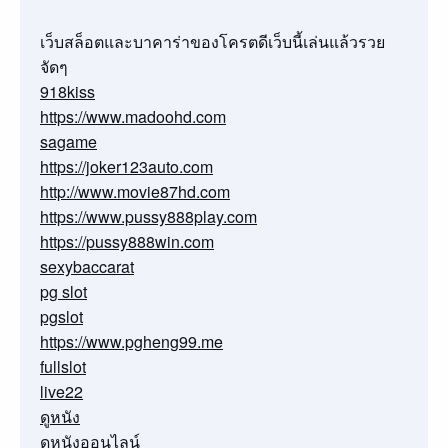
เว็บสล็อตและบาคาร่าของโครตดีเว็บนี้เล่นแล้วรวย
จัดๆ
918kiss
https://www.madoohd.com
sagame
https://joker123auto.com
http://www.movie87hd.com
https://www.pussy888play.com
https://pussy888win.com
sexybaccarat
pg slot
pgslot
https://www.pgheng99.me
fullslot
live22
ดูหนัง
ดูหนังออนไลน์