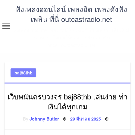
Skip
ฟังเพลงออนไลน์ เพลงฮิต เพลงดังฟัง
to
เพลิน ที่นี่ outcastradio.net
content
ฟังเพลง mp3 mv เพลงใหม่ โหลดฟรี เสียงเพราะ เสียงดี มี
ห้องคาราโอเกะให้ร้องประชันเสียงกัน
https://outcastradio.net
baj88thb
เว็บพนันครบวงจร baj88thb เล่นง่าย ทำ
เงินได้ทุกเกม
Posted
By
Johnny Butler
29 มีนาคม 2025
on