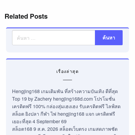
Related Posts
เรื่องล่าสุด
Hengjing168 เกมเดิมพัน ที่สร้างความบันเทิง ดีที่สุด
Top 19 by Zachery hengjing168d.com โปรโมชั่น
เครดิตฟรี 100% กล่องสุ่มเฮงเฮง รับเครดิตฟรี ไลฟ์สด
สล็อต ยิงปลา กีฬา ไพ่ hengjing168 แจก เครดิตฟรี
เยอะที่สุด 4 September 69
สล็อต168 9 ส.ค. 2026 สล็อตเว็บตรง เกมสดภาพชัด