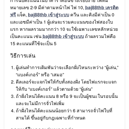
การนับคะแนนในบาคาร่าค่อนข้างเรียบง่าย ไพ่ที่มี
หมายเลข 2-9 มีค่าตามหน้าไพ่ ไพ่ 10,
baj88thb เครดิต
ฟรี
แจ็ค,
baj88thb เข้าสู่ระบบ
ควีน และคิงมีค่าเป็น 0
และเอซมีค่าเป็น 1 ผู้เล่นจะรวมคะแนนของไพ่สองใบ
แรก หากผลรวมมากกว่า 10 จะใช้เฉพาะเลขหลักหน่วย
เป็นคะแนน เช่น
baj88thb เข้าสู่ระบบ
ถ้าผลรวมไพ่คือ
15 คะแนนที่ใช้จะเป็น 5
วิธีการเล่น
ผู้เล่นทำการเดิมพันว่าจะเลือกฝั่งไหนระหว่าง “ผู้เล่น,”
“แบงค์เกอร์” หรือ “เสมอ”
ดีลเลอร์จะแจกไพ่ให้กับทั้งสองฝั่ง โดยไพ่แรกจะแจก
ให้กับ “แบงค์เกอร์” แล้วตามด้วย “ผู้เล่น”
ถ้าฝั่งไหนได้คะแนน 8 หรือ 9 จะเป็นผู้ชนะในรอบนั้น
และจะไม่มีการจั่วไพ่เพิ่ม
ถ้าฝั่งไหนได้คะแนนน้อยกว่า 6 สามารถจั่วไพ่ใบที่
สามได้ ขึ้นอยู่กับกฎเฉพาะที่กำหนด