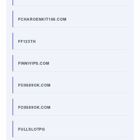
FCHAROENKIT168.COM
FF123TH
FINNIVIPS.COM
FOX689OK.COM
FOX689OK.COM
FULLSLOTPG