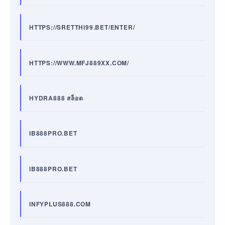
HTTPS://SRETTHI99.BET/ENTER/
HTTPS://WWW.MFJ889XX.COM/
HYDRA888 สล็อต
IB888PRO.BET
IB888PRO.BET
INFYPLUS888.COM