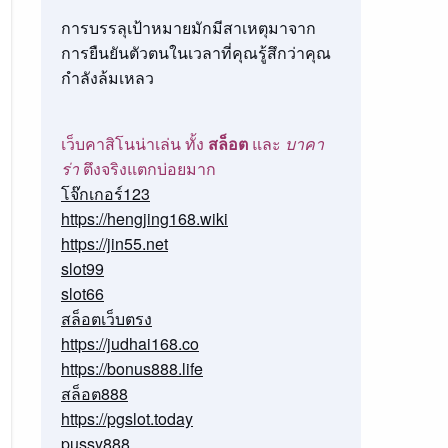
การบรรลุเป้าหมายมักมีสาเหตุมาจาก
การยืนยันตัวตนในเวลาที่คุณรู้สึกว่าคุณ
กำลังล้มเหลว
เว็บคาสิโนน่าเล่น ทั้ง
สล็อต
และ
บาคา
ร่า
ตึงจริงแตกบ่อยมาก
โจ๊กเกอร์123
https://hengjing168.wiki
https://jin55.net
slot99
slot66
สล็อตเว็บตรง
https://judhai168.co
https://bonus888.life
สล็อต888
https://pgslot.today
pussy888