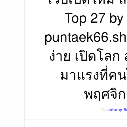
Top 27 by 
puntaek66.s
ง่าย เปิดโลก
มาแรงที่คน
พฤศจิก
By
Johnny Bu