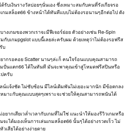
ได้รับเงินรางวัลบ่อยๆนั่นเอง ซึ่งเหมาะสมกับคนที่รังเกียจรอ
เกมสล็อต66 ข้างหน้าได้ทันทีแบบไม่ต้องรอนานๆอีกต่อไป ดัง
อตบางเกมของพวกเราจะมีฟีเจอร์ย่อย ตัวอย่างเช่น Re-Spin
กับเกมpgslot แบบนี้เลยล่ะครับผม ด้วยเหตุว่าไม่ต้องรอฟรีส
รับ
ม่ได้อยากรอคอย Scatter นานๆล่ะก็ คนใจร้อนแบบคุณสามารถ
มปั่นแตก66 ได้ในทันที มันจะพาคุณเข้าสู่โหมดฟรีสปินหรือ
ไปครับ
ย์ไลน์แจ้งชัด ไม่ซับซ้อน มีไลน์เดิมพันไม่เยอะมากนัก มีข้อตกลง
ับเหมาะกับคุณแบบสุดๆเพราะจะช่วยให้คุณสามารถพนันได้
ม่อยากเสียเวล่ำเวลากับเกมที่ไม่ใช่ แนะนำให้มองรีวิวเกมหรือ
ุณจะได้มองเห็นการเล่นเกมสล็อต66 นั้นๆได้อย่างรวดเร็ว ไม่
ัวเสียได้อย่างง่ายดาย