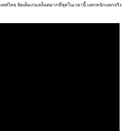
ทศไทย จัดเต็มเกมสล็อตมากที่สุดในเวลานี้ แตกหนักแตกจริง