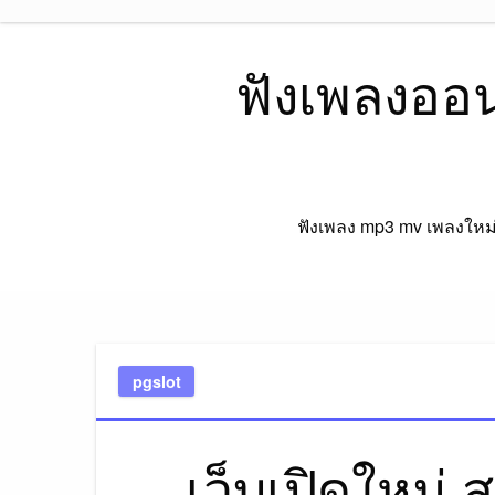
Skip
to
content
ฟังเพลงออนไ
ฟังเพลง mp3 mv เพลงใหม่ 
pgslot
เว็บเปิดใหม่