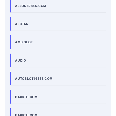
ALLONE745S.COM
ALOT66
AMB SLOT
AUDIO
AUTOSLOT16888.COM
BA88TH.COM
BA88TH.COM