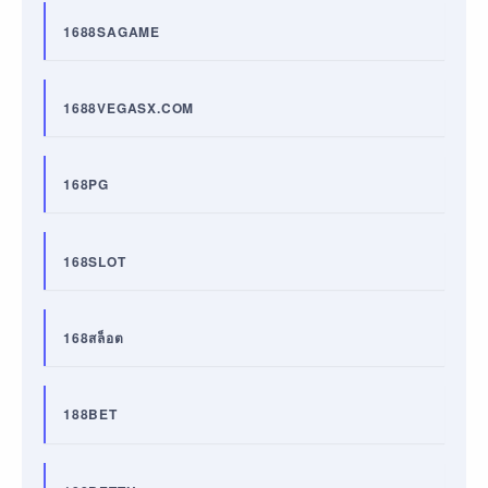
1688SAGAME
1688VEGASX.COM
168PG
168SLOT
168สล็อต
188BET