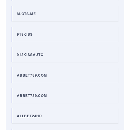
8LOTS.ME
918KISS
918KISSAUTO
ABBET789.COM
ABBET789.COM
ALLBET24HR