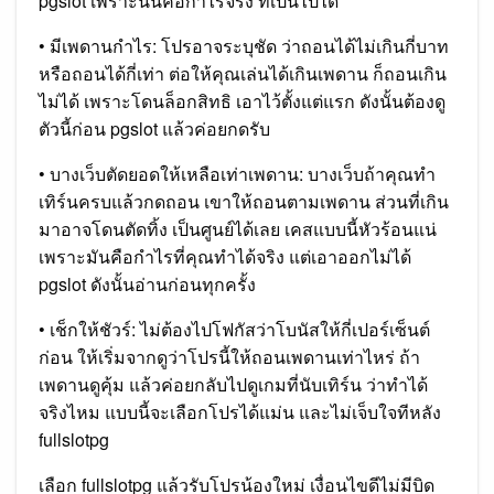
pgslot เพราะนั่นคือกำไรจริง ที่เป็นไปได้
• มีเพดานกำไร: โปรอาจระบุชัด ว่าถอนได้ไม่เกินกี่บาท
หรือถอนได้กี่เท่า ต่อให้คุณเล่นได้เกินเพดาน ก็ถอนเกิน
ไม่ได้ เพราะโดนล็อกสิทธิ เอาไว้ตั้งแต่แรก ดังนั้นต้องดู
ตัวนี้ก่อน pgslot แล้วค่อยกดรับ
• บางเว็บตัดยอดให้เหลือเท่าเพดาน: บางเว็บถ้าคุณทำ
เทิร์นครบแล้วกดถอน เขาให้ถอนตามเพดาน ส่วนที่เกิน
มาอาจโดนตัดทิ้ง เป็นศูนย์ได้เลย เคสแบบนี้หัวร้อนแน่
เพราะมันคือกำไรที่คุณทำได้จริง แต่เอาออกไม่ได้
pgslot ดังนั้นอ่านก่อนทุกครั้ง
• เช็กให้ชัวร์: ไม่ต้องไปโฟกัสว่าโบนัสให้กี่เปอร์เซ็นต์
ก่อน ให้เริ่มจากดูว่าโปรนี้ให้ถอนเพดานเท่าไหร่ ถ้า
เพดานดูคุ้ม แล้วค่อยกลับไปดูเกมที่นับเทิร์น ว่าทำได้
จริงไหม แบบนี้จะเลือกโปรได้แม่น และไม่เจ็บใจทีหลัง
fullslotpg
เลือก fullslotpg แล้วรับโปรน้องใหม่ เงื่อนไขดีไม่มีบิด