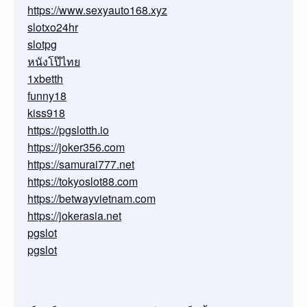
https://www.sexyauto168.xyz
slotxo24hr
slotpg
หนังโป๊ไทย
1xbetth
funny18
kiss918
https://pgslotth.io
https://joker356.com
https://samurai777.net
https://tokyoslot88.com
https://betwayvietnam.com
https://jokerasia.net
pgslot
pgslot