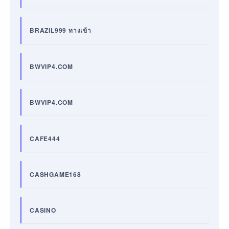
BRAZIL999 ทางเข้า
BWVIP4.COM
BWVIP4.COM
CAFE444
CASHGAME168
CASINO