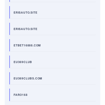
ERISAUTO.SITE
ERISAUTO.SITE
ETBET16888.COM
EU369CLUB
EU369CLUBS.COM
FARO168