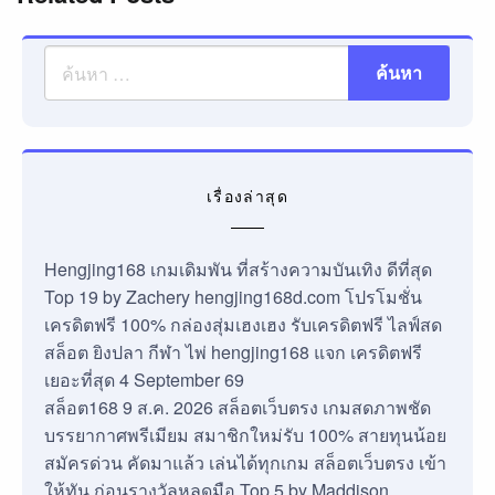
เรื่องล่าสุด
Hengjing168 เกมเดิมพัน ที่สร้างความบันเทิง ดีที่สุด
Top 19 by Zachery hengjing168d.com โปรโมชั่น
เครดิตฟรี 100% กล่องสุ่มเฮงเฮง รับเครดิตฟรี ไลฟ์สด
สล็อต ยิงปลา กีฬา ไพ่ hengjing168 แจก เครดิตฟรี
เยอะที่สุด 4 September 69
สล็อต168 9 ส.ค. 2026 สล็อตเว็บตรง เกมสดภาพชัด
บรรยากาศพรีเมียม สมาชิกใหม่รับ 100% สายทุนน้อย
สมัครด่วน คัดมาแล้ว เล่นได้ทุกเกม สล็อตเว็บตรง เข้า
ให้ทัน ก่อนรางวัลหลุดมือ Top 5 by Maddison