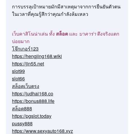
การบรรลุเป้าหมายมักมีสาเหตุมาจากการยืนยันตัวตน
ในเวลาที่คุณรู้สึกว่าคุณกำลังล้มเหลว
เว็บคาสิโนน่าเล่น ทั้ง
สล็อต
และ
บาคาร่า
ตึงจริงแตก
บ่อยมาก
โจ๊กเกอร์123
https://hengjing168.wiki
https://jin55.net
slot99
slot66
สล็อตเว็บตรง
https://judhai168.co
https://bonus888.life
สล็อต888
https://pgslot.today
pussy888
https://www.sexyauto168.xyz