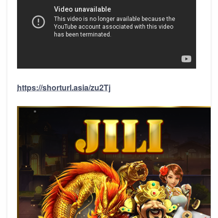
https://shorturl.asia/zu2Tj