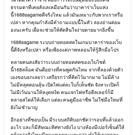
ธรรมดาที่เคยลังเลเหมือนกันว่าบาคาร่าเว็บแห่ง
นี้1688sagameดีจริงไหม แล้วมันเหมาะกับพวกเราหรือ
เปล่า หากคุณกำลังมีคำถามแบบนี้ในหัว ลองอ่านต่อม
องนะครับ เผื่อจะช่วยให้ตัดสินใจง่ายดายมากยิ่งขึ้น
1688sagame ระบบถ่ายทอดสดในเกมบาคาร่าของเว็บ
นี้ดีจังหรือเปล่า หรือเพียงแค่ภาพหลอนให้รู้สึกมือโปร
หลายคนสงสัยว่าระบบถ่ายทอดสดของเว็บไซต์
นี้168สล็อต มันดีอย่างที่คนพูดกันไหม จากที่ลองด้วยตัว
เองขอบอกเลยว่า เสถียรกว่าที่คิดไว้มากมาย ไม่มีค้าง
ไม่มีหลุดตอนลุ้น เปิดไพ่แต่ละใบก็เห็นชัด จังหวะเปิดก็
ไม่มีเว้นนานให้หงุดหงิด คนแจกไพ่หรือดีลเลอร์ก็มี
หลายสไตล์ให้เลือก แต่ละคนดูมืออาชีพ ไม่ใช่มือใหม่ที่
ยังไม่ชำนาญ
อีกอย่างที่ชอบเป็น มีระบบสถิติบอกชัดว่ารอบที่แล้วออก
อะไร และก็มีลัษณะทิศทางยังไง บางห้องมีเปอร์เซ็นต์ให้
ดูด้วยว่าฝั่งไหนมีคนแทงเยอะแยะกว่า ทำให้เราตกลง