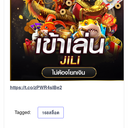
https://t.co/zPWR4slBe2
Tagged:
168สล็อต