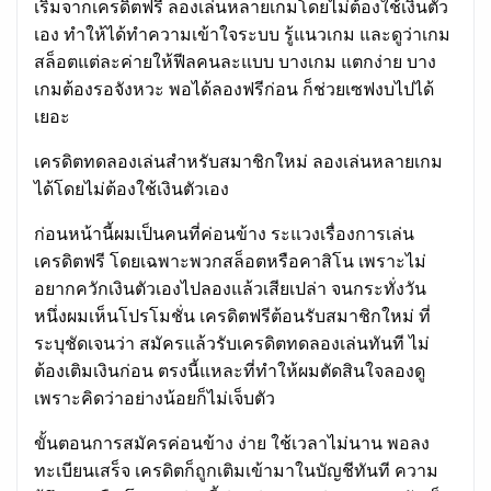
เริ่มจากเครดิตฟรี ลองเล่นหลายเกมโดยไม่ต้องใช้เงินตัว
เอง ทำให้ได้ทำความเข้าใจระบบ รู้แนวเกม และดูว่าเกม
สล็อตแต่ละค่ายให้ฟีลคนละแบบ บางเกม แตกง่าย บาง
เกมต้องรอจังหวะ พอได้ลองฟรีก่อน ก็ช่วยเซฟงบไปได้
เยอะ
เครดิตทดลองเล่นสำหรับสมาชิกใหม่ ลองเล่นหลายเกม
ได้โดยไม่ต้องใช้เงินตัวเอง
ก่อนหน้านี้ผมเป็นคนที่ค่อนข้าง ระแวงเรื่องการเล่น
เครดิตฟรี โดยเฉพาะพวกสล็อตหรือคาสิโน เพราะไม่
อยากควักเงินตัวเองไปลองแล้วเสียเปล่า จนกระทั่งวัน
หนึ่งผมเห็นโปรโมชั่น เครดิตฟรีต้อนรับสมาชิกใหม่ ที่
ระบุชัดเจนว่า สมัครแล้วรับเครดิตทดลองเล่นทันที ไม่
ต้องเติมเงินก่อน ตรงนี้แหละที่ทำให้ผมตัดสินใจลองดู
เพราะคิดว่าอย่างน้อยก็ไม่เจ็บตัว
ขั้นตอนการสมัครค่อนข้าง ง่าย ใช้เวลาไม่นาน พอลง
ทะเบียนเสร็จ เครดิตก็ถูกเติมเข้ามาในบัญชีทันที ความ