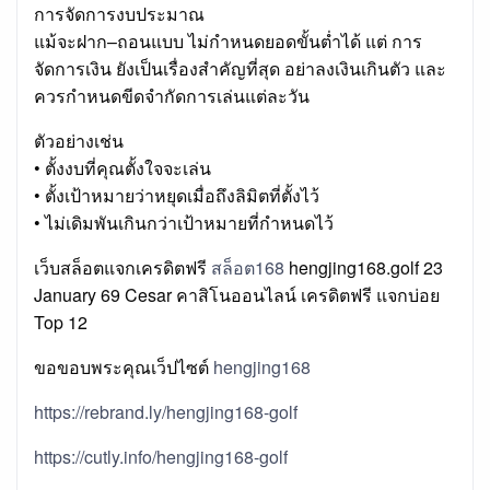
การจัดการงบประมาณ
แม้จะฝาก–ถอนแบบ ไม่กำหนดยอดขั้นต่ำได้ แต่ การ
จัดการเงิน ยังเป็นเรื่องสำคัญที่สุด อย่าลงเงินเกินตัว และ
ควรกำหนดขีดจำกัดการเล่นแต่ละวัน
ตัวอย่างเช่น
• ตั้งงบที่คุณตั้งใจจะเล่น
• ตั้งเป้าหมายว่าหยุดเมื่อถึงลิมิตที่ตั้งไว้
• ไม่เดิมพันเกินกว่าเป้าหมายที่กำหนดไว้
เว็บสล็อตแจกเครดิตฟรี
สล็อต168
hengjing168.golf 23
January 69 Cesar คาสิโนออนไลน์ เครดิตฟรี แจกบ่อย
Top 12
ขอขอบพระคุณเว็ปไซต์
hengjing168
https://rebrand.ly/hengjing168-golf
https://cutly.info/hengjing168-golf