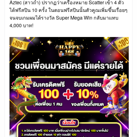
Aztec (สาวถ้ำ) ปรากฏว่าเครื่องหมาย Scatter เข้า 4 ตัว
ได้ฟรีสปิน 10 ครั้ง ในตอนฟรีสปินนั้นตัวคูณเพิ่มขึ้นเรื่อยๆ
จนจบเกมผมได้รางวัล Super Mega Win กลับมาแทบ
4,000 บาท!