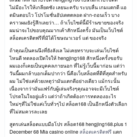
ไม่มีอะไรให้เกลียดชัง เลยนะครับ ระบบลื่น เกมแตกดี แอ
ดมินตอบไว โปรโมชั่นอัปเดตตลอด ฝาก-ถอนเร็ว บาง
คราวผมยังรู้สึกเลยว่า… ถ้าเว็บไซต์นี้มีร้านขายของจริง
ผมน่าจะไปขอบคุณมากเค้าสักหนึ่งครั้ง มันเป็นเว็บไซต์
สล็อตเครดิตฟรีที่มิได้โฆษณาเวอร์ แต่ ของจริง
ถ้าคุณเป็นคนนึงที่ยังลังเล ไม่เคยทราบจะเล่นเว็บไซต์
ไหนดี ทดลองเปิดใจให้ hengjing168 สักหนึ่งครั้งขอรับ
ผมเองก็เคยเป็นบุคคลภายนอก ที่ไม่รู้เว็บนี้มาก่อน แต่ว่า
วันนี้ผมกล้าบอกเต็มปากว่า นี่คือเว็บสล็อตที่ดีที่สุดสำหรับ
ผม ไม่ใช่แค่ด้วยเหตุว่ามันแตกดีอย่างเดียว แม้กระนั้น
เนื่องจากว่ามันแฟร์กับผู้เล่นจริงๆคุณอาจจะมีเว็บไซต์
โปรดในใจอยู่แล้ว แต่ว่าถ้าเกิดต้องการทดลองอะไร
ใหม่ๆที่ไม่ใช่แค่เว็บทั่วๆไป สล็อต168 เป็นอีกหนึ่งตัวเลือก
ที่ไม่สมควรละเลย
สูตรเล่นสล็อตแบบมือโปร สล็อต168 hengjing168.plus 1
December 68 Mia casino online
สล็อตเครดิตฟรี
แตก