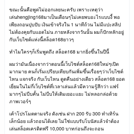
ขณะนั้นคือพูดไม่ออกเลยนะครับ เพราะเหตุว่า
เล่นhengjing168มาเป็นเดือนๆไม่เคยพบอะไรแบบงี้ พอ
เพียงถอนปุบปับ เงินเข้าจริงใน 1 นาทีถ้วน ไม่มีแปะสลิป
ไม่ต้องคุยกับแอดไม่น ภายหลังจากวันนั้น ผมก็ปักหลักอยู่
กับเว็บไซต์แห่งนี้สล็อต168ยาวๆ
ทำไมใครๆก็เริ่มพูดถึง สล็อต168 มากยิ่งขึ้นในปีนี้
ผมว่ามันเนื่องจากว่าตอนนี้เว็บไซต์สล็อต168ใหม่ๆเปิด
มากมาย คนก็เริ่มเปรียบเทียบกันเพิ่มขึ้นเรื่อยๆว่าเว็บไซต์
ไหน แจกจริง กับเว็บไหน ดูดคืนอย่างเดียว สล็อต168 ยอด
เยี่ยมในไม่กี่เว็บไซต์ที่เวลาเล่นแล้วมีความรู้สึกว่า แฟร์
มากๆไม่บีบคั้น ไม่บีบให้เติมเยอะแยะ ไม่หลอกล่อด้วย
ภาพเวอร์ๆ
เค้าโปรโมตตามจริง ดังเช่น ฝาก 200 รับ 300 ทำเทิร์น
เล็กน้อย แล้วถอนได้เลย ไม่ใช่แบบรับโบนัสแล้วจำต้อง
เล่นสล็อตเครดิตฟรี 10,000 บาทก่อนถึงจะถอน