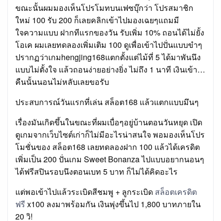
ขณะนั้นผมมองเห็นโปรโมทบนเฟซบุ๊กว่า โปรสมาชิก
ใหม่ 100 รับ 200 ก็เลยคลิกเข้าไปมองเฉยๆแถมมี
ใจความแบบ ฝากทีแรกของวัน รับเพิ่ม 10% ถอนได้ไม่ยั้ง
โอเค ผมเลยทดลองเพิ่มเติม 100 ดูเพื่อเข้าไปปั่นแบบขำๆ
ปรากฏว่าเกมhengjing168แตกตั้งแต่ไม้ที่ 5 ได้มาพันนึง
แบบไม่ตั้งใจ แล้วถอนง่ายอย่างยิ่ง ไม่ถึง 1 นาที เงินเข้า…
คืนนั้นนอนไม่หลับเลยขอรับ
ประสบการณ์วันแรกที่เล่น สล็อต168 แล้วแตกแบบมึนๆ
เรื่องมันเกิดขึ้นในขณะที่ผมเบื่อๆอยู่บ้านตอนวันหยุด เปิด
ดูเกมจากเว็บไซต์เก่าก็ไม่มีอะไรน่าสนใจ พอมองเห็นโปร
โมชั่นของ สล็อต168 เลยทดลองฝาก 100 แล้วได้เครดิต
เพิ่มเป็น 200 ปั่นเกม Sweet Bonanza ไปแบบอยากนอนๆ
ได้ฟรีสปินรอบนึงตอนเบท 5 บาท ก็ไม่ได้คิดอะไร
แต่พอเข้าไปแล้วระเบิดสีชมพู + ลูกระเบิด
สล็อตเครดิต
ฟรี
x100 ลงมาพร้อมกัน เงินพุ่งขึ้นไป 1,800 บาทภายใน
20 วิ!