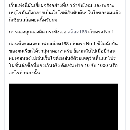
เว็บแห่งนี้มันเยี่ยมจริงอย่างที่เขาว่ากันไหม และเพราะ
เหตุไรมันถึงกลายเป็นเว็บไซต์อันดับต้นๆในใจของผมแล้ว
ก็เซียนสล็อตยุคนี้ครับผม
การลองถูกลองผิด กระทั่งเจอ
สล็อต168
เว็บตรง No.1
ก่อนที่จะผมจะมาพบสล็อต168 เว็บตรง No.1 ชีวิตนักปั่น
ของผมเรียกได้ว่าลุ่มๆดอนๆครับ ย้อนกลับไปเมื่อปีก่อน
ผมเคยหลงไปเล่นเว็บไซต์เอเย่นต์ด้วยเหตุว่าเห็นแก่โปร
โมชั่นล่อซื้อที่มองเกินจริง ดังเช่น ฝาก 10 รับ 1000 หรือ
อะไรทำนองนั้น