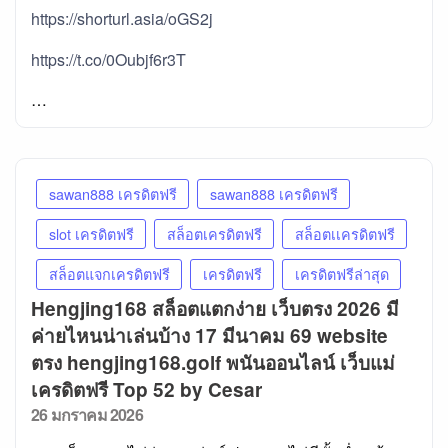
https://shorturl.asia/oGS2j
https://t.co/0Oubjf6r3T
…
sawan888 เครดิตฟรี
sawan888 เครดิตฟรี
slot เครดิตฟรี
สล็อตเครดิตฟรี
สล็อตเเครดิตฟรี
สล็อตแจกเครดิตฟรี
เครดิตฟรี
เครดิตฟรีล่าสุด
Hengjing168 สล็อตแตกง่าย เว็บตรง 2026 มี
ค่ายไหนน่าเล่นบ้าง 17 มีนาคม 69 website
ตรง hengjing168.golf พนันออนไลน์ เว็บแม่
เครดิตฟรี Top 52 by Cesar
Posted
26 มกราคม 2026
on