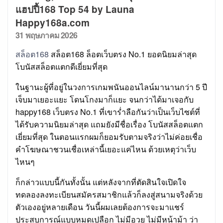
แฮปปี้168 Top 54 by Launa
Happy168a.com
Posted
31 พฤษภาคม 2026
on
สล็อต168
สล็อต168 ล็อตเว็บตรง No.1 ยอดนิยมล่าสุด
โบนัสสล็อตแตกดีเยี่ยมที่สุด
ในฐานะผู้ที่อยู่ในวงการเกมพนันออนไลน์มานานกว่า 5 ปี
เจ็บมาเยอะแยะ โดนโกงมาก็แยะ จนกว่าได้มาเจอกับ
happy168 เว็บตรง No.1 ที่เขาร่ำลือกันว่าเป็นเว็บไซต์ที่
ได้รับความนิยมล่าสุด แถมยังมีชื่อเรื่อง โบนัสสล็อตแตก
เยี่ยมที่สุด ในตอนแรกผมก็ยอมรับตามจริงว่าไม่ค่อยเชื่อ
คำโฆษณาชวนเชื่อเหล่านี้เยอะแค่ไหน ด้วยเหตุว่าเว็บ
ไหนๆ
ก็กล่าวแบบนี้กันทั้งนั้น แต่หลังจากที่ตัดสินใจเปิดใจ
ทดลองลงทะเบียนสมัครสมาชิกแล้วก็ลงสู่สนามจริงด้วย
ตัวเองอยู่หลายเดือน วันนี้ผมเลยต้องการจะมาแชร์
ประสบการณ์แบบหมดเปลือก ไม่มีอวย ไม่มีหน้าม้า ว่า