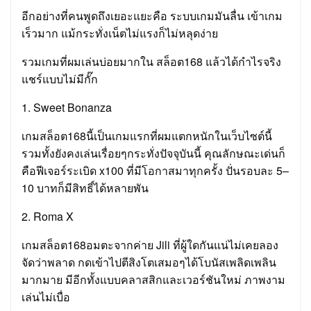
อีกอย่างที่คนพูดถึงเยอะแยะคือ ระบบเกมมันลื่น เข้าเกม
เร็วมาก แม้กระทั่งเน็ตไม่แรงก็ไม่หลุดง่าย
รวมเกมที่ผมเล่นบ่อยมากใน สล็อต168 แล้วได้กำไรจริง
แชร์แบบไม่มีกั๊ก
1. Sweet Bonanza
เกมสล็อต168นี้เป็นเกมแรกที่ผมแตกหนักในเว็บไซต์นี้
รวมทั้งยังคงเล่นเรื่อยๆกระทั่งปัจจุบันนี้ คุณลักษณะเด่นก็
คือฟีเจอร์ระเบิด x100 ที่มีโอกาสมาทุกครั้ง ปั่นรอบละ 5–
10 บาทก็มีสิทธิ์ได้หลายพัน
2. Roma X
เกมสล็อต168อมตะจากค่าย Jili ที่ผู้ใดกันแน่ไม่เคยลอง
จัดว่าพลาด กดเข้าไปตีสิงโตเสมอๆได้โบนัสเพลิดเพลิน
มากมาย มีอีกทั้งแบบคลาสสิกและเวอร์ชันใหม่ ภาพงาม
เล่นไม่เบื่อ