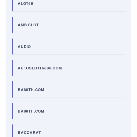
ALOT66
AMB SLOT
AUDIO
AUTOSLOT16888.COM
BA88TH.COM
BA88TH.COM
BACCARAT