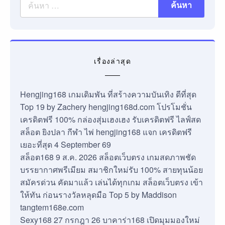
เรื่องล่าสุด
Hengjing168 เกมเดิมพัน ที่สร้างความบันเทิง ดีที่สุด
Top 19 by Zachery hengjing168d.com โปรโมชั่น
เครดิตฟรี 100% กล่องสุ่มเฮงเฮง รับเครดิตฟรี ไลฟ์สด
สล็อต ยิงปลา กีฬา ไพ่ hengjing168 แจก เครดิตฟรี
เยอะที่สุด 4 September 69
สล็อต168 9 ส.ค. 2026 สล็อตเว็บตรง เกมสดภาพชัด
บรรยากาศพรีเมียม สมาชิกใหม่รับ 100% สายทุนน้อย
สมัครด่วน คัดมาแล้ว เล่นได้ทุกเกม สล็อตเว็บตรง เข้า
ให้ทัน ก่อนรางวัลหลุดมือ Top 5 by Maddison
tangtem168e.com
Sexy168 27 กรกฎา 26 บาคาร่า168 เปิดมุมมองใหม่