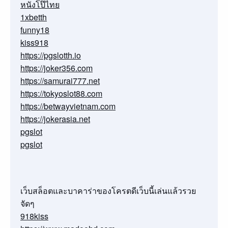
หนังโป๊ไทย
1xbetth
funny18
kiss918
https://pgslotth.io
https://joker356.com
https://samurai777.net
https://tokyoslot88.com
https://betwayvietnam.com
https://jokerasia.net
pgslot
pgslot
เว็บสล็อตและบาคาร่าของโครตดีเว็บนี้เล่นแล้วรวย
จัดๆ
918kiss