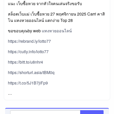
แนะ เว็บซื้อหวย จากหัวใจคนเล่นจริงขอรับ
สล็อตเว็บแม่ เว็บซื้อหวย 27 พฤศจิกายน 2025 Carri คาสิ
โน แทงหวยออนไลน์ แตกง่าย Top 28
ขอขอบคุณby web
แทงหวยออนไลน์
https://rebrand.ly/lotto77
https://cutly.info/lotto77
https://bitt.to/u8nhr4
https://shorturl.asia/tBM0q
https://t.co/5J1B7jiFp9
…