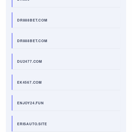
DR888BET.COM
DR888BET.COM
DU2477.COM
EK4567.COM
ENJOY24.FUN
ERISAUTO.SITE