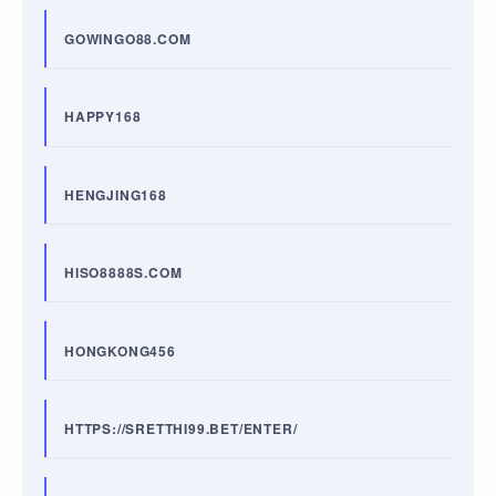
GOWINGO88.COM
HAPPY168
HENGJING168
HISO8888S.COM
HONGKONG456
HTTPS://SRETTHI99.BET/ENTER/