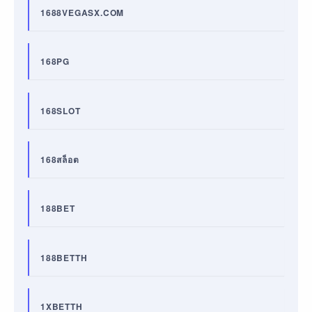
1688VEGASX.COM
168PG
168SLOT
168สล็อต
188BET
188BETTH
1XBETTH