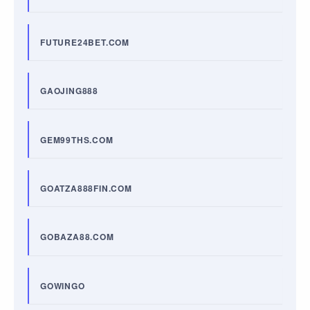
FUTURE24BET.COM
GAOJING888
GEM99THS.COM
GOATZA888FIN.COM
GOBAZA88.COM
GOWINGO