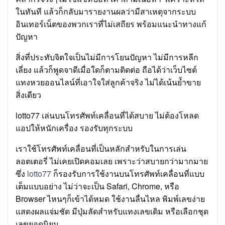
ในทันที แล้วก็กลับมารายงานผลว่ามีสาเหตุจากระบบ
อินเทอร์เน็ตของพวกเราที่ไม่เสถียร พร้อมแนะนำทางแก้
ปัญหา
สิ่งที่ประทับจิตใจเป็นไม่มีการโยนปัญหา ไม่มีการหลีก
เลี่ยง แล้วก็พูดจาดีเมื่อใดก็ตามติดต่อ ถือได้ว่าเว็บไซต์
แทงหวยออนไลน์ที่เอาใจใส่ลูกค้าจริง ไม่ได้เน้นย้ำขาย
สิ่งเดียว
lotto77 เล่นบนโทรศัพท์เคลื่อนที่ได้สบาย ไม่ต้องโหลด
แอปให้หนักเครื่อง รองรับทุกระบบ
เราใช้โทรศัพท์เคลื่อนที่เป็นหลักสำหรับในการเล่น
ลอตเตอรี่ ไม่เคยเปิดคอมเลย เพราะว่าสบายกว่ามากมาย
ซึ่ง
lotto77
ก็รองรับการใช้งานบนโทรศัพท์เคลื่อนที่แบบ
เต็มแบบอย่าง ไม่ว่าจะเป็น Safari, Chrome, หรือ
Browser ไหนๆก็เข้าได้หมด ใช้งานลื่นไหล พิมพ์เลขง่าย
แสดงผลแจ่มชัด มีปุ่มลัดสำหรับแทงเลขเดิม หรือเลือกชุด
เลขยอดนิยม