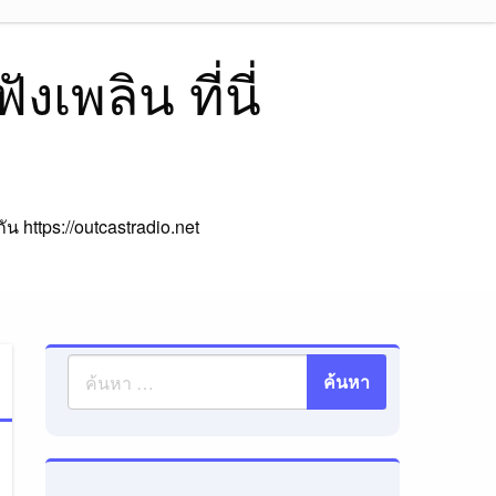
เพลิน ที่นี่
 https://outcastradio.net