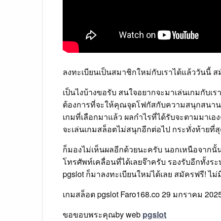
ลงทะเบียนเป็นสมาชิกใหม่กับเราได้แล้ววันนี้ ส
เป็นไงบ้างขอรับ สนใจอยากจะมาเล่นเกมกับเรา 
ต้องการที่จะให้คุณจุดโฟกัสกับความสนุกสนานร่
เกมที่เลือกมาแล้ว ผลกำไรที่ได้รับจะตามมาเ
จะเล่นเกมสล็อตไม่สนุกอีกต่อไป กระทั่งท้ายที
ก็มองไม่เห็นผลอีกด้วยนะครับ นอกเหนือจากนั้
โทรศัพท์เคลื่อนที่ได้เลยจ๊าครับ รองรับอีกทั้ง
pgslot ก็มาลงทะเบียนใหม่ได้เลย สมัครฟรี! ไม
เกมสล็อต pgslot Faro168.co 29 มกราคม 2025 H
ขอขอบพระคุณby web
pgslot