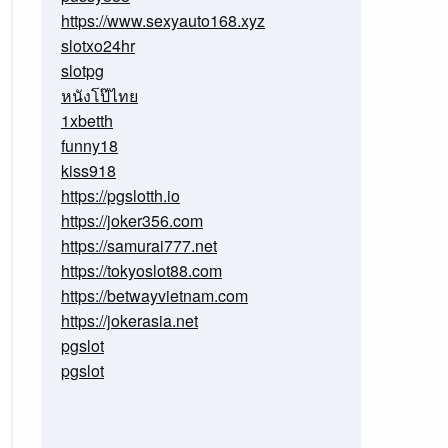
https://www.sexyauto168.xyz
slotxo24hr
slotpg
หนังโป๊ไทย
1xbetth
funny18
kiss918
https://pgslotth.io
https://joker356.com
https://samurai777.net
https://tokyoslot88.com
https://betwayvietnam.com
https://jokerasia.net
pgslot
pgslot