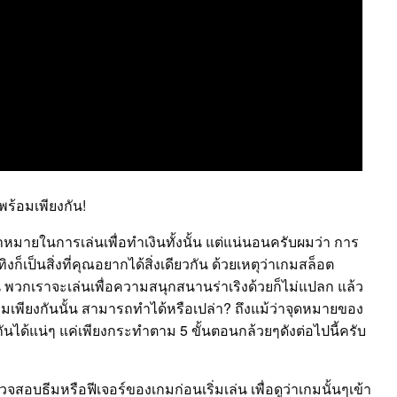
พร้อมเพียงกัน!
้าหมายในการเล่นเพื่อทำเงินทั้งนั้น แต่แน่นอนครับผมว่า การ
ก็เป็นสิ่งที่คุณอยากได้สิ่งเดียวกัน ด้วยเหตุว่าเกมสล็อต
นั้น พวกเราจะเล่นเพื่อความสนุกสนานร่าเริงด้วยก็ไม่แปลก แล้ว
เพียงกันนั้น สามารถทำได้หรือเปล่า? ถึงแม้ว่าจุดหมายของ
ันได้แน่ๆ แค่เพียงกระทำตาม 5 ขั้นตอนกล้วยๆดังต่อไปนี้ครับ
จสอบธีมหรือฟีเจอร์ของเกมก่อนเริ่มเล่น เพื่อดูว่าเกมนั้นๆเข้า