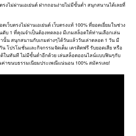
งไม่ผ่านเอเย่นต์ ฝากถอนง่ายไม่มีขั้นต่ำ สนุกสนานได้เลยที่
็อตเว็บตรงไม่ผ่านเอเย่นต์ เว็บตรงแท้ 100% ที่ยอดเยี่ยมในช่วง
อันดับ 1 ที่คุณจำเป็นต้องทดลอง มีเกมสล็อตให้ท่านเลือกเล่น
นั้น สนุกสนานกับเกมต่างๆได้วันแล้ววันเล่าตลอด 1 วัน มี
ัน โปรโมชั่นและกิจกรรมจัดเต็ม เครดิตฟรี รับยอดเสีย หรือ
้ในทันที ไม่มีขั้นต่ำอีกด้วย เล่นสล็อตออนไลน์แบบฟินๆกับ
ไร้คุณค่าขนบธรรมเนียมประเพณีแน่นอน 100% สมัครเลย!