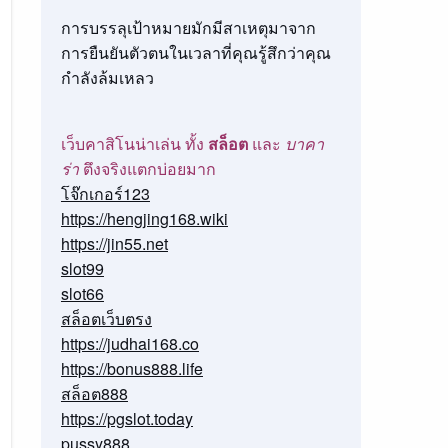
การบรรลุเป้าหมายมักมีสาเหตุมาจาก
การยืนยันตัวตนในเวลาที่คุณรู้สึกว่าคุณ
กำลังล้มเหลว
เว็บคาสิโนน่าเล่น ทั้ง
สล็อต
และ
บาคา
ร่า
ตึงจริงแตกบ่อยมาก
โจ๊กเกอร์123
https://hengjing168.wiki
https://jin55.net
slot99
slot66
สล็อตเว็บตรง
https://judhai168.co
https://bonus888.life
สล็อต888
https://pgslot.today
pussy888