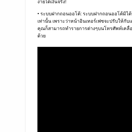
ง่ายได้เงินจริง!
• ระบบฝากถอนออโต้: ระบบฝากถอนออโต้มิได้ท
เท่านั้น เพราะว่าหน้าอินเทอร์เฟซจะปรับให้กับ
คุณก็สามารถทำรายการต่างๆบนโทรศัพท์เคลื่อนที
ด้วย