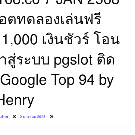
็อตทดลองเล่นฟรี
1,000 เงินชัวร์ โอน
าสู่ระบบ pgslot ติด
า Google Top 94 by
Henry
Posted
tler
2 มกราคม 2025
on